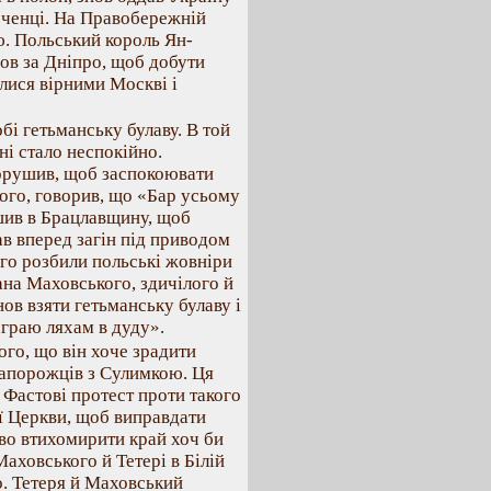
в ченці. На Правобережній
ю. Польський король Ян-
ов за Дніпро, щоб добути
алися вірними Москві і
бі гетьманську булаву. В той
ні стало неспокійно.
ворушив, щоб заспокоювати
ого, говорив, що «Бар усьому
шив в Брацлавщину, щоб
в вперед загін під приводом
ого розбили польські жовніри
ана Маховського, здичілого й
нов взяти гетьманську булаву і
аграю ляхам в дуду».
го, що він хоче зрадити
запорожців з Сулимкою. Ця
 Фастові протест проти такого
ої Церкви, щоб виправдати
во втихомирити край хоч би
аховського й Тетері в Білій
ло. Тетеря й Маховський