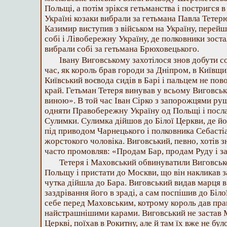
Польщі, а потім зрікся гетьманства і постригся 
Україні козаки вибрали за гетьмана Павла Тетер
Казимир виступив з військом на Україну, перейш
собі і Лівобережну Україну, де полковники зост
вибрали собі за гетьмана Брюховецького.
Івану Виговському захотілося знов добути со
час, як король брав городи за Дніпром, в Київщи
Київський воєвода сидів в Барі і пальцем не по
край. Гетьман Тетеря винував у всьому Виговськ
виною». В той час Іван Сірко з запорожцями ру
одняти Правобережну Україну од Польщі і посла
Сулимки. Сулимка дійшов до Білої Церкви, де й
під приводом Чарнецького і полковника Себасті
жорстокого чоловіка. Виговський, певно, хотів з
часто промовляв: «Продам Бар, продам Руду і з
Тетеря і Маховський обвинуватили Виговсько
Польщу і пристати до Москви, що він накликав 
чутка дійшла до Бара. Виговський видав марця в
заздрівання його в зраді, а сам поспішив до Біл
себе перед Маховським, котрому король дав пра
найстрашнішими карами. Виговський не застав М
Церкві, поїхав в Рокитну, але й там їх вже не бу