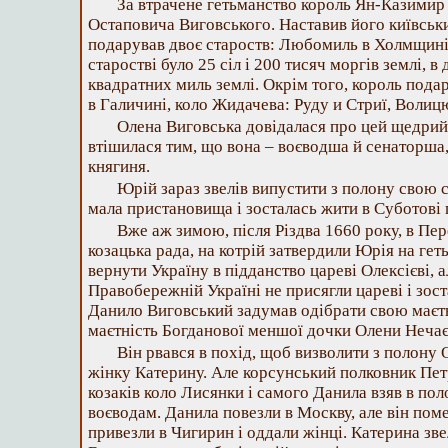
За втрачене гетьманство король Ян-Казимир
Остаповича Виговського. Наставив його київськ
подарував двоє староств: Любомиль в Холмщині
старостві було 25 сіл і 200 тисяч моргів землі, в
квадратних миль землі. Окрім того, король пода
в Галичині, коло Жидачева: Руду и Стриї, Волиц
Олена Виговська довідалася про цей щедрий
втішилася тим, що вона – воєводша й сенаторша, 
княгиня.
Юрій зараз звелів випустити з полону свою с
мала пристановища і зосталась жити в Суботові 
Вже аж зимою, після Різдва 1660 року, в Пер
козацька рада, на котрій затвердили Юрія на гет
вернути Україну в підданство цареві Олексієві, а
Правобережній Україні не присягли цареві і зост
Данило Виговський задумав одібрати свою маєтн
маєтність Богданової меншої дочки Олени Нечає
Він рвався в похід, щоб визволити з полону
жінку Катерину. Але корсунський полковник Пе
козаків коло Лисянки і самого Данила взяв в по
воєводам. Данила повезли в Москву, але він помер
привезли в Чигирин і оддали жінці. Катерина зв