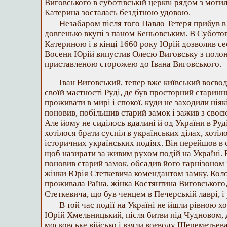
Виговського в суботівській церкві рядом з моги
Катерина зосталась бездітною удовою.
Незабаром після того Павло Тетеря прибув в
довгенько вкупі з паном Беньовським. В Суботов
Катериною і в кінці 1660 року Юрій дозволив се
Восени Юрій випустив Олесю Виговську з полону
приставленою сторожею до Івана Виговського.
Іван Виговський, тепер вже київський воєвод
своїй маєтності Руді, де був просторний старинн
проживати в мирі і спокої, куди не заходили ніяк
поновив, побільшив старий замок і зажив з своє
Але йому не сиділось вдалині й од України в Руді
хотілося брати суспіл в українських ділах, хотіл
історичних українських подіях. Він перейшов в 
щоб назирати за живим рухом подій на Україні.
поновив старий замок, обсадив його гарнізоном 
жінки Юрія Стеткевича комендантом замку. Коло
проживала Раїна, жінка Костянтина Виговського,
Стеткевича, що був ченцем в Печерській лаврі, і
В той час події на Україні не йшли рівною х
Юрій Хмельницький, після битви під Чудновом, 
московське військо і взяли воєводу Шереметьева