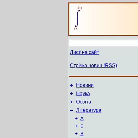
Лист на сайт
Стрічка новин (RSS)
+
Новини
+
Наука
+
Освіта
–
Література
+
А
+
Б
+
В