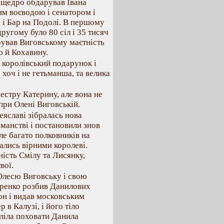
 щедро обдарував Івана
им воєводою і сенатором і
 і Бар на Подолі. В першому
 другому було 80 сіл і 35 тисяч
рував Виговському маєтність
ю й Кохавину.
 королівський подарунок і
хоч і не гетьманша, та велика
естру Катерину, але вона не
при Олені Виговській.
еяславі зібралась нова
ьманстві і постановили знов
ле багато полковників на
ались вірними королеві.
ість Смілу та Лисянку,
вої.
 Олесю Виговську і свою
тренко розбив Данилових
лон і видав московським
 в Калузі, і його тіло
еліла поховати Данила