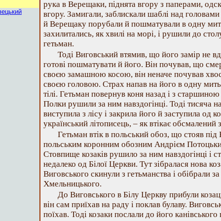
рука в Верещаки, піднята вгору з паперами, одск
вецький
вгору. Замигали, заблискали шаблі над головам
й Верещаку порубали й пошматували в одну мить
захилитались, як хвилі на морі, і рушили до столу
гетьман.
Тоді Виговський втямив, що його замір не вд
готові пошматувати й його. Він почував, що сме
своєю замашною косою, він неначе почував хвось
своєю головою. Страх напав на його в одну мить
тілі. Гетьман повернув коня назад і з старшиною 
Полки рушили за ним навздогінці. Тоді тисяча н
виступила з лісу і закрила його й заступила од коз
український літописець, – як втікає обсмалений 
Гетьман втік в польський обоз, що стояв під 
польським коронним обозним Андрієм Потоцьким
Стовпище козаків рушило за ним навздогінці і ст
недалеко од Білої Церкви. Тут зібралася нова коз
Виговського скинули з гетьманства і обібрали з
Хмельницького.
До Виговського в Білу Церкву прибули козац
він сам приїхав на раду і поклав булаву. Виговськ
поїхав. Тоді козаки послали до його канівського