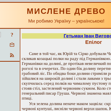
МИСЛЕНЕ ДРЕВО
Ми робимо Україну – українською!
?
Гетьман Іван Вигов
Епілог
Саме в той час, як Юрій та Сірко добували 
скликав козацькі полки на раду під Германівкою
Германівки на долині, де протікав невеличкий пот
рогозі та в очеретах. По один бік долину перети
грабовий ліс. По обидва боки долини стриміли р
зійшлися на широкій долині і стали лавами з трь
скупчилась серед полків на чималому пустому п
стояв стіл, застелений червоним сукном. Коло с
генеральний писар Груша. Червоні знамена маяли 
птиці.
Уся зелена долина неначе маком зацвіла: скр
червоні кунтуші, лисніли червоні верхи шапок. 