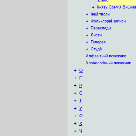
Епілог
+
Князь Єремія Вишне
+
Інші твори
+
Фольклорні записи
+
Переклади
+
Листи
+
Галерея
+
Студії
Алфавітний покажчик
Хронологічний покажчик
+
О
+
П
+
Р
+
С
+
Т
+
У
+
Ф
+
Х
+
Ч