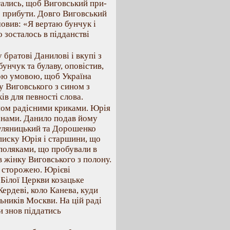
ались, щоб Виговський при-
че прибути. Довго Виговський
мовив: «Я вертаю бунчук і
о зосталось в підданстві
братові Данилові і вкупі з
унчук та булаву, оповістив,
кою умовою, щоб Україна
у Виговського з сином з
ів для певності слова.
ном радісними криками. Юрія
менами. Данило подав йому
Гуляницький та Дорошенко
дписку Юрія і старшини, що
 поляками, що пробували в
 жінку Виговського з полону.
д сторожею. Юрієві
Білої Церкви козацьке
ердеві, коло Канева, куди
ьників Москви. На цій раді
и знов піддатись