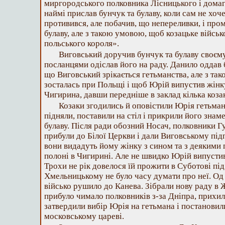
миргородського полковника Лісницького і домаг
наймі прислав бунчук та булаву, коли сам не хо
противився, але побачив, що непереливки, і про
булаву, але з такою умовою, щоб козацьке військ
польського короля».
Виговський доручив бунчук та булаву своєму 
посланцями одіслав його на раду. Данило оддав б
що Виговський зрікається гетьманства, але з та
зосталась при Польщі і щоб Юрій випустив жінк
Чигирина, давши передніше в заклад кілька козак
Козаки згодились й оповістили Юрія гетьма
підняли, поставили на стіл і прикрили його зна
булаву. Після ради обозний Носач, полковники 
прибули до Білої Церкви і дали Виговському пі
вони видадуть йому жінку з сином та з деякими
полоні в Чигирині. Але не швидко Юрій випустив
Трохи не рік довелося їй прожити в Суботові пі
Хмельницькому не було часу думати про неї. Од 
військо рушило до Канева. Зібрали нову раду в Ж
прибуло чимало полковників з-за Дніпра, прихил
затвердили вибір Юрія на гетьмана і постановил
московському цареві.