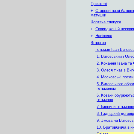
Приятелі
+
Старосвітські батюш
матушки
Чортяча спокуса
+
Скривджені й нескри
+
Навіжена
Вітрогон
–
Гетьман Іван Виговс
1. Виговський і Оле
2. Кохання Івана та
3. Олеся тікає з Ви
4. Московські посли
5. Виговського обра
гетьманом
6. Козаки обурюють
гетьмана
7. Іменини гетьманш
8. Гадяцький договір
9. Змова на Виговсь
10. Братовбивча вій