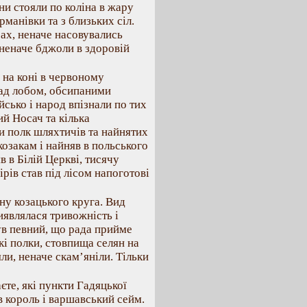
ни стояли по коліна в жару
манівки та з близьких сіл.
рах, неначе насовувались
 неначе бджоли в здоровій
 на коні в червоному
над лобом, обсипаними
йсько і народ впізнали по тих
ий Носач та кілька
ри полк шляхтичів та найнятих
козакам і найняв в польського
 в Білій Церкві, тисячу
рів став під лісом напоготові
ну козацького круга. Вид
виявлялася тривожність і
був певний, що рада прийме
і полки, стовпища селян на
ли, неначе скам’яніли. Тільки
єте, які пункти Гадяцької
 король і варшавський сейм.