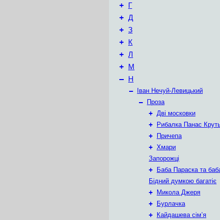
+
Г
+
Д
+
З
+
К
+
Л
+
М
–
Н
–
Іван Нечуй-Левицький
–
Проза
+
Дві московки
+
Рибалка Панас Крут
+
Причепа
+
Хмари
Запорожці
+
Баба Параска та баб
Бідний думкою багатіє
+
Микола Джеря
+
Бурлачка
+
Кайдашева сім’я