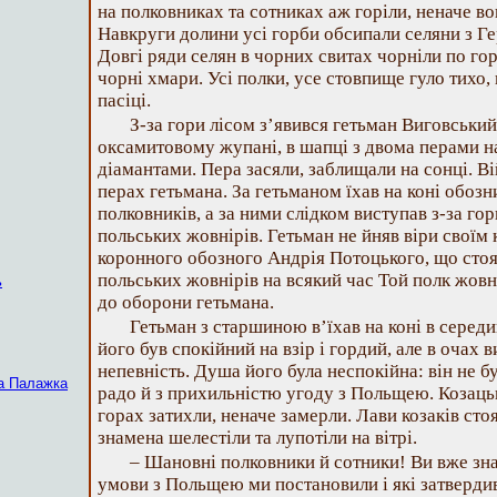
на полковниках та сотниках аж горіли, неначе во
Навкруги долини усі горби обсипали селяни з Гер
Довгі ряди селян в чорних свитах чорніли по го
чорні хмари. Усі полки, усе стовпище гуло тихо,
пасіці.
З-за гори лісом з’явився гетьман Виговський
оксамитовому жупані, в шапці з двома перами 
діамантами. Пера засяли, заблищали на сонці. Ві
перах гетьмана. За гетьманом їхав на коні обозн
полковників, а за ними слідком виступав з-за го
польських жовнірів. Гетьман не йняв віри своїм 
коронного обозного Андрія Потоцького, що стояв
польських жовнірів на всякий час Той полк жовні
ь
до оборони гетьмана.
Гетьман з старшиною в’їхав на коні в середи
його був спокійний на взір і гордий, але в очах 
непевність. Душа його була неспокійна: він не 
а Палажка
радо й з прихильністю угоду з Польщею. Козацьк
горах затихли, неначе замерли. Лави козаків стоя
знамена шелестіли та лупотіли на вітрі.
– Шановні полковники й сотники! Ви вже зна
умови з Польщею ми постановили і які затвердив