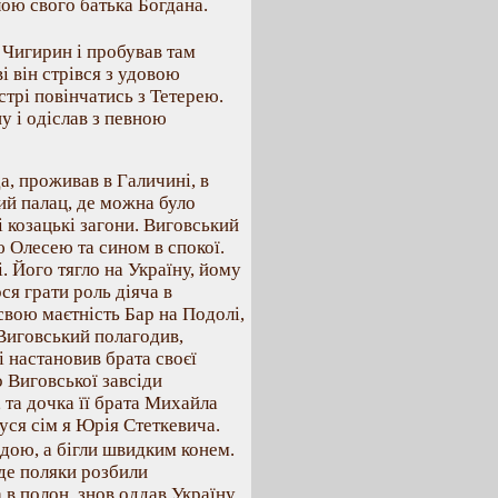
лою свого батька Богдана.
 Чигирин і пробував там
і він стрівся з удовою
стрі повінчатись з Тетерею.
 і одіслав з певною
а, проживав в Галичині, в
ий палац, де можна було
і козацькі загони. Виговський
ю Олесею та сином в спокої.
. Його тягло на Україну, йому
ося грати роль діяча в
свою маєтність Бар на Подолі,
 Виговський полагодив,
і настановив брата своєї
 Виговської завсіди
 та дочка її брата Михайла
 уся сім я Юрія Стеткевича.
одою, а бігли швидким конем.
де поляки розбили
 в полон, знов оддав Україну