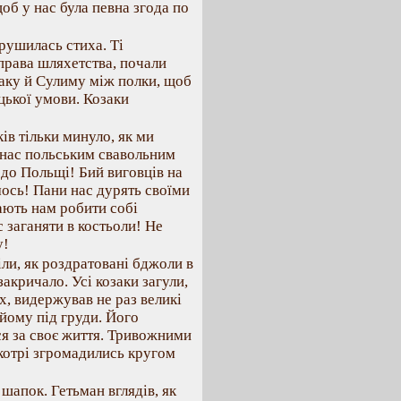
щоб у нас була певна згода по
рушилась стиха. Ті
 права шляхетства, почали
щаку й Сулиму між полки, щоб
цької умови. Козаки
ів тільки минуло, як ми
є нас польським свавольним
 до Польщі! Бий виговців на
ось! Пани нас дурять своїми
дають нам робити собі
 заганяти в костьоли! Не
у!
ли, як роздратовані бджоли в
акричало. Усі козаки загули,
х, видержував не раз великі
 йому під груди. Його
ся за своє життя. Тривожними
 котрі згромадились кругом
шапок. Гетьман вглядів, як