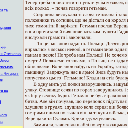
Тепер треба оповістити ті пункти усім козакам, 
всіх полках, – почав говорити гетьман.
ки та
Старшина вислухала ті слова гетьмана і заво
полковники та сотники, що не дістали од короля
тихо гомоніти й нарікати. Гетьман послав Вере
вджені
вони прочитали й вияснили козакам пункти Гадя
вислухали грамоти і закричали:
– То це нас знов оддають Польщі! Десять рок
ький
вирвались з ляської неволі, а гетьман знов одда
ся Стеткевич
панам в пекло! Не треба нам Польщі! Не хочемо
смерть! Поляжемо головами, а Польщі не піддам
 Олесі
обіцянками. Вони знов наїдуть на Україну, зага
говським
панщину! Запряжуть нас в ярмо! Знов будуть нас
 в Чигирині
попустимо цього! Гетьмане! Клади на стіл булав
ли
В одну мить усі полки заворушились, зашумі
улику. Стовпище селян по горах заворушилось і з
ся на
як бір у велику бурю. Гетьман не був страхополо
битви. Але він почував, що переполох підступає
і
здушило в грудях, здушило коло серця; він бояв
гострими очима поглядав він на ті купи війська,
кого
Верещаки та Сулими. Крики здужчувались.
на
Замигали, залисніли шаблі поверх козацьких 