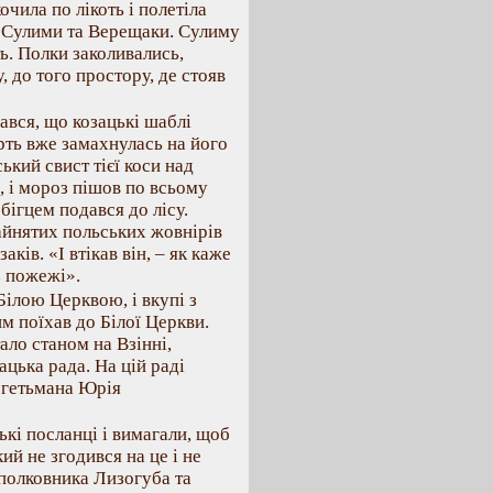
очила по лікоть і полетіла
и Сулими та Верещаки. Сулиму
. Полки заколивались,
, до того простору, де стояв
ався, що козацькі шаблі
рть вже замахнулась на його
кий свист тієї коси над
, і мороз пішов по всьому
бігцем подався до лісу.
айнятих польських жовнірів
аків. «І втікав він, – як каже
з пожежі».
Білою Церквою, і вкупі з
 поїхав до Білої Церкви.
ало станом на Взінні,
ацька рада. На цій раді
а гетьмана Юрія
ькі посланці і вимагали, щоб
ий не згодився на це і не
 полковника Лизогуба та