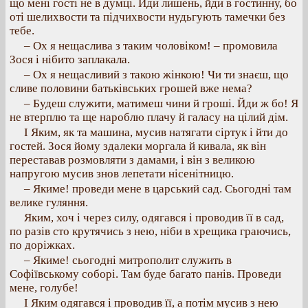
що мені гості не в думці. Йди лишень, йди в гостинну, бо
оті шелихвости та підчихвости нудьгують тамечки без
тебе.
– Ох я нещаслива з таким чоловіком! – промовила
Зося і нібито заплакала.
– Ох я нещасливий з такою жінкою! Чи ти знаєш, що
сливе половини батьківських грошей вже нема?
– Будеш служити, матимеш чини й гроші. Йди ж бо! Я
не втерплю та ще нароблю плачу й галасу на цілий дім.
І Яким, як та машина, мусив натягати сіртук і йти до
гостей. Зося йому здалеки моргала й кивала, як він
переставав розмовляти з дамами, і він з великою
напругою мусив знов лепетати нісенітницю.
– Якиме! проведи мене в царський сад. Сьогодні там
велике гуляння.
Яким, хоч і через силу, одягався і проводив її в сад,
по разів сто крутячись з нею, ніби в хрещика граючись,
по доріжках.
– Якиме! сьогодні митрополит служить в
Софіївському соборі. Там буде багато панів. Проведи
мене, голубе!
І Яким одягався і проводив її, а потім мусив з нею