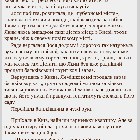
хазяйство, то треба коло його клопотатись, та
пильнувати його, та піклуватись усім.
Зося побігла, розпитала, де «губернські міста»,
знайшла всі входи й виходи, скрізь водила за собою
Якима, трохи не пхнула його в двері з «прошенієм».
Яким якось випадком таки дістав місце в Києві, трохи
краще, ніж в своєму повітовому місті.
Рада верталася Зося додому і дорогою так натуркала
вуха своєму чоловікові, так розмалювала йому міське
життя у великому городі, ті чини, хрести, гроші, які він
мав колись там дістати, що Яким був вже радніший
продати батьківський грунт хоч і зараз.
Вернувшись з Києва, Лемішковські продали зараз
батьківську хату, грунт з садком і млином за кільки
тисяч карбованців. Небіжчик Лемішка наче дійсно знав,
що не його унуки й правнуки топтатимуть стежки в його
саду.
Перейшла батьківщина в чужі руки.
Приїхали в Київ, найняли гарненьку квартиру. Але за
одну квартиру пішла трохи не половина жалування
Якимового за цілий рік.
– Що ти робиш, Зосю? – говорив Яким.