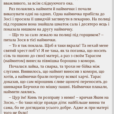
вважливого, за всім слідкуючого ока.
Раз полаялись наймити й наймички і почали
виказувати одні на одних. Одна наймичка прибігла до
Зосі і просила її швидчій заглянути в пекарню. На полиці
під горшком вона знайшла шматок сала і десятеро яєць і
показала нишком на другу наймичку.
– Що то за сало лежало на полиці під горщиком? –
питала Зося в тієї наймички.
– То я так поклала. Щоб я таки вкрала! Та нехай мене
святий хрест поб’є! Я не така, як та поганка, що носить
сіль та пшоно до своєї матері, а раз з своїм Тарасом
(наймитом) винесла півмішка борошна з комори.
Почалася лайка, та сварка, та трохи не бійка між
слугами. Виявилось, що наймит виносив з комори, що
хотів, а наймички брали потроху всякої харчі. Тарас
доказав, що сам мірошник сливе щоночі переносить до
шинкарки Берчихи по мішку пашні. Наймички плакали,
наймити лаялись.
– Цур їм! Кинь ти розправу з ними! – кричав Яким на
Зосю, – бо таки нігде правди діти: найбільше винна ти
сама, бо не доглядаєш усього добре. Адже ж при матері
того не було!