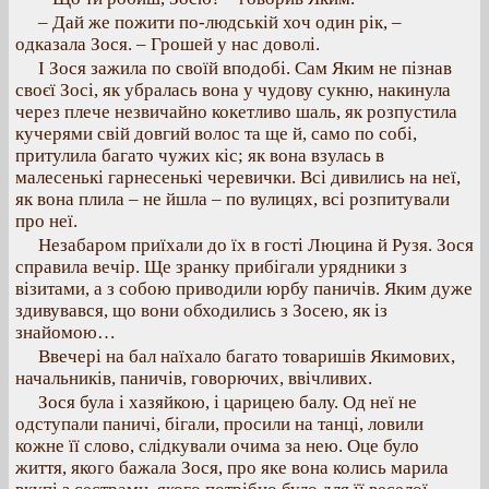
– Дай же пожити по-людській хоч один рік, –
одказала Зося. – Грошей у нас доволі.
І Зося зажила по своїй вподобі. Сам Яким не пізнав
своєї Зосі, як убралась вона у чудову сукню, накинула
через плече незвичайно кокетливо шаль, як розпустила
кучерями свій довгий волос та ще й, само по собі,
притулила багато чужих кіс; як вона взулась в
малесенькі гарнесенькі черевички. Всі дивились на неї,
як вона плила – не йшла – по вулицях, всі розпитували
про неї.
Незабаром приїхали до їх в гості Люцина й Рузя. Зося
справила вечір. Ще зранку прибігали урядники з
візитами, а з собою приводили юрбу паничів. Яким дуже
здивувався, що вони обходились з Зосею, як із
знайомою…
Ввечері на бал наїхало багато товаришів Якимових,
начальників, паничів, говорючих, ввічливих.
Зося була і хазяйкою, і царицею балу. Од неї не
одступали паничі, бігали, просили на танці, ловили
кожне її слово, слідкували очима за нею. Оце було
життя, якого бажала Зося, про яке вона колись марила