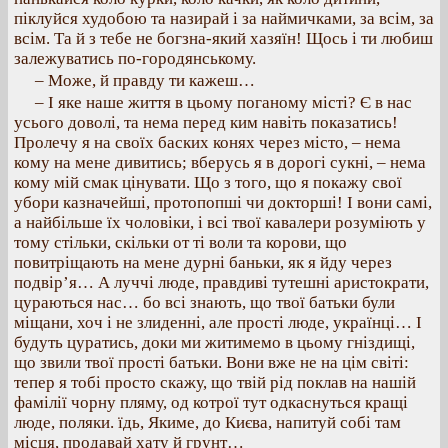
піклуйся худобою та назирай і за наймичками, за всім, за
всім. Та й з тебе не богзна-який хазяїн! Щось і ти любиш
залежуватись по-городянському.
– Може, й правду ти кажеш…
– І яке наше життя в цьому поганому місті? Є в нас
усього доволі, та нема перед ким навіть показатись!
Пролечу я на своїх баских конях через місто, – нема
кому на мене дивитись; вберусь я в дорогі сукні, – нема
кому мій смак цінувати. Що з того, що я покажу свої
убори казначейші, протопопші чи докторші! І вони самі,
а найбільше їх чоловіки, і всі твої кавалери розуміють у
тому стільки, скільки от ті воли та корови, що
повитріщають на мене дурні баньки, як я йду через
подвір’я… А луччі люде, правдиві тутешні аристократи,
цураються нас… бо всі знають, що твої батьки були
міщани, хоч і не злиденні, але прості люде, українці… І
будуть цуратись, доки ми житимемо в цьому гніздищі,
що звили твої прості батьки. Вони вже не на цім світі:
тепер я тобі просто скажу, що твій рід поклав на нашій
фамілії чорну пляму, од котрої тут одкаснуться кращі
люде, поляки. їдь, Якиме, до Києва, напитуй собі там
місця, продавай хату й грунт…