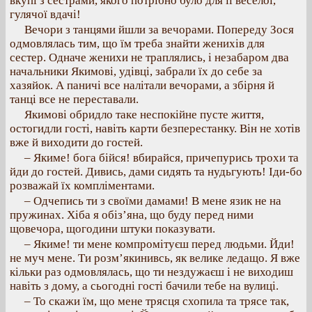
вкупі з сестрами, якого потрібно було для її веселої,
гулячої вдачі!
Вечори з танцями йшли за вечорами. Попереду Зося
одмовлялась тим, що їм треба знайти женихів для
сестер. Одначе женихи не траплялись, і незабаром два
начальники Якимові, удівці, забрали їх до себе за
хазяйок. А паничі все налітали вечорами, а збірня й
танці все не переставали.
Якимові обридло таке неспокійне пусте життя,
остогидли гості, навіть карти безперестанку. Він не хотів
вже й виходити до гостей.
– Якиме! бога бійся! вбирайся, причепурись трохи та
йди до гостей. Дивись, дами сидять та нудьгують! Іди-бо
розважай їх компліментами.
– Одчепись ти з своїми дамами! В мене язик не на
пружинах. Хіба я обіз’яна, що буду перед ними
щовечора, щогодини штуки показувати.
– Якиме! ти мене компромітуєш перед людьми. Йди!
не муч мене. Ти розм’якинивсь, як велике ледащо. Я вже
кільки раз одмовлялась, що ти нездужаєш і не виходиш
навіть з дому, а сьогодні гості бачили тебе на вулиці.
– То скажи їм, що мене трясця схопила та трясе так,