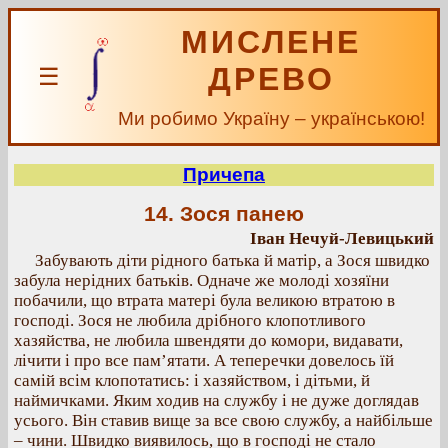
МИСЛЕНЕ
ДРЕВО
☰
Ми робимо Україну – українською!
Причепа
14. Зося панею
Іван Нечуй-Левицький
Забувають діти рідного батька й матір, а Зося швидко
забула нерідних батьків. Одначе же молоді хозяїни
побачили, що втрата матері була великою втратою в
господі. Зося не любила дрібного клопотливого
хазяйства, не любила швендяти до комори, видавати,
лічити і про все пам’ятати. А теперечки довелось їй
самій всім клопотатись: і хазяйством, і дітьми, й
наймичками. Яким ходив на службу і не дуже доглядав
усього. Він ставив вище за все свою службу, а найбільше
– чини. Швидко виявилось, що в господі не стало