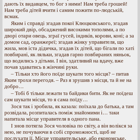
дають їх видавцем, то бог з ними! Нам треба грошей!
Нам треба дітей вчити і самим пожити по-людській,
всмак.
Яким і справді згадав покої Клюцковського, згадав
широкий двір, обсаджений високими тополями, а по
дворі отари овець, зграї гусей, індиків, корови, коні; а за
домом сад, оранжереї; згадав жінку управителя, що
жила, мов іста дідичка, згадав їх дітей, що бігали по хаті
повбирані, як ляльки, згадав гарно повбираних няньок,
що водились з дітьми. І він, здатливий на вдачу, вже
почав здаватись в жінчині руки.
– Тільки хто його поїде шукати того місця? – питав
Яким трохи перегодя. – Раз я зрушив з місця, та й не на
добро…
– Тобі б тільки лежати та байдики бити. Як не поїдеш
сам шукати місця, то я сама поїду…
Зося так і зробила, як казала: поїхала до батька, а там
розвідала, розпиталась поміж знайомими і… таки
напитала місце управителя в одного пана.
І знов потягла Зося чоловіка по світу, а він волікся за
нею, не почуваючи в собі спроможності, щоб не
послухати її. Місце управительське, або економське,