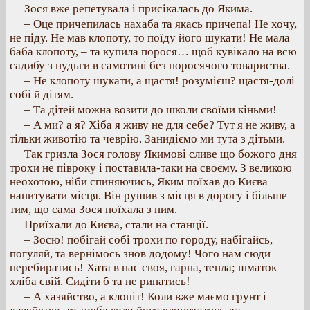
Зося вже репетувала і присікалась до Якима.
– Оце причепилась нахаба та якась причепа! Не хочу,
не піду. Не мав клопоту, то поїду його шукати! Не мала
баба клопоту, – та купила порося… щоб кувікало на всю
садибу з нудьги в самотині без поросячого товариства.
– Не клопоту шукати, а щастя! розумієш? щастя-долі
собі й дітям.
– Та дітей можна возити до школи своїми кіньми!
– А ми? а я? Хіба я живу не для себе? Тут я не живу, а
тільки животію та чеврію. Занидіємо ми тута з дітьми.
Так гризла Зося голову Якимові сливе що божого дня
трохи не півроку і поставила-таки на своєму. З великою
неохотою, ніби спиняючись, Яким поїхав до Києва
напитувати місця. Він рушив з місця в дорогу і більше
тим, що сама Зося поїхала з ним.
Приїхали до Києва, стали на станції.
– Зосю! побігай собі трохи по городу, набігайсь,
погуляй, та вернімось знов додому! Чого нам сюди
перебиратись! Хата в нас своя, гарна, тепла; шматок
хліба свій. Сидіти б та не рипатись!
– А хазяйство, а клопіт! Коли вже маємо грунт і