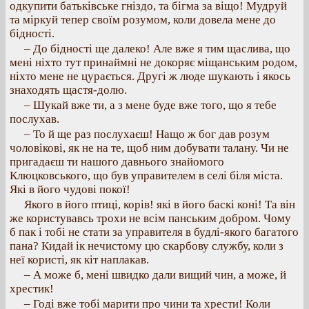
одкупити батьківське гніздо, та бігма за віщо! Мудруй
та міркуй тепер своїм розумом, коли довела мене до
бідності.
– До бідності ще далеко! Але вже я тим щаслива, що
мені ніхто тут принаймні не докоряє міщанським родом,
ніхто мене не цурається. Другі ж люде шукають і якось
знаходять щастя-долю.
– Шукай вже ти, а з мене буде вже того, що я тебе
послухав.
– То й ще раз послухаєш! Нащо ж бог дав розум
чоловікові, як не на те, щоб ним добувати талану. Чи не
пригадаєш ти нашого давнього знайомого
Клюцковського, що був управителем в селі біля міста.
Які в його чудові покої!
Якого в його птиці, корів! які в його баскі коні! Та він
же користувавсь трохи не всім панським добром. Чому
б пак і тобі не стати за управителя в будлі-якого багатого
пана? Кидай ік нечистому цю скарбову службу, коли з
неї користі, як кіт наплакав.
– А може б, мені швидко дали вищий чин, а може, й
хрестик!
– Годі вже тобі марити про чини та хрести! Коли