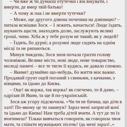
– Чи вже ж ти думаєш отутечки і вік вікувати, і
вмерти, де вмер твій батько!
– А чому ж пак і не вмерти тутечки?
– Може, ще другого дзвона почепиш на дзвіницю? –
питала всмішки Зося. – І лежить, качається! Люде їздять,
шукають щастя, знаходять долю, заслужують великі
гроші, чини. Хіба ж у тебе розум не такий, як у людей?
– Їздять, бо дурні; а розумні люде сидять на однім
місці та не рипаються.
Минув тиждень; Зося знов почала гризти голову
чоловікові. Велике місто, нові люде, нове товариство,
молоді паничі – все те тягло її кудись, не давало спокою.
– Якиме! думаймо що-небудь, бо життя моє важке.
Продавай грунт оцей поганий з свиньми, з качками, з
вівцями, та їдьмо до Києва.
– Оце! як коржа, так коржа! як спечемо, то й дамо, –
одрізав їй Яким, та ще й по-українській.
Зося аж угору підскочила. «Чи ти не бачиш, що діти в
хаті! По-якому це ти закинув? Зараз мені запрягай коні
та їдьмо до Києва! Нам треба дітей вчити. А тут де ти їх
вчитимеш? Тільки вивчаться говорити, як говорила твоя
мати, та співати мужицьких пісень! їдь мені зараз!..»