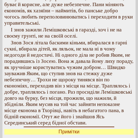
буває й корисне, але дуже небезпечне. Пани міняють
економів, як хазяїни – наймитів, бо панське добро
чогось любить переполовинюватись і переходити в руки
управительські.
І знов зажили Лемішковські в гаразді, хоч і не на
своєму грунті, не на своїй оселі.
Знов Зося літала баскими кіньми, вбиралася в гарні
сукні, вбирала дітей, як ляльок, не мала ні в чому
недогоди й недостачі. Ні одного діла не робив Яким, не
порадившись із Зосею. Вона ж давала йому лиху пораду,
як зручніше користуватись чужим добром… Швидко
зауважив Яким, що ступив знов на стежку дуже
небезпечну… Трохи не щороку тинявся він по
економіях, переходив він з місця на місце. Траплялось і
добре, траплялось і погано. Раз просиділи Лемішковські
довго на бурку, без місця, прожили, що нажили, й
збідніли. Яким мусив на той час зайняти непоказне
місце економа в Тхорівці, навіть в небагатого пана, в
бідній економії. Отут же його і знайшов Ясь
Серединський серед бідної обстави.
Примітки