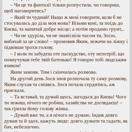
– Чи це ти фантазії тільки розпустила, чи говориш,
щоб наговоритись?
– Який ти чудний! Нащо ж мені говорити, коли б не
стосувалась до діла моя мова? Візьми коні, та поїдь до
Києва, та напитай добре місце; а потім продамо грунт,..
– Чи не здуріла, чи не знавісніла часом ти, Зосю,
вибачай за це слово! – промовив Яким, лежачи на ліжку і
підвівши трохи голову.
– І коли ти забудеш оте паскудство, оту непотріб, що
повиучував тебе твій батенько! Я говорю тобі людським
язиком!
Яким замовк. Тим і скінчилась розмова.
На другий день Зося знов розпочала ту саму розмову,
Яким слухав та сміявсь. Зося почала сердитись, аж
прискала.
– Та вставай, та думай щось, лагодься до Києва! Чого
ти лежиш, нічого не робиш, хазяйства не доглядаєш! –
так гризла йому голову жінка.
– Думай вже ти, а я нічого не думаю. Індик довго
думав та й здох, кажуть люде: довго думати та гадати, як
бач, небезпечно.