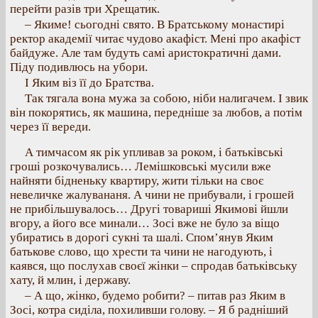
перейти разів три Хрещатик.
– Якиме! сьогодні свято. В Братському монастирі
ректор академії читає чудово акафіст. Мені про акафіст
байдуже. Але там будуть самі аристократичні дами.
Піду подивлюсь на убори.
І Яким віз її до Братства.
Так тягала вона мужа за собою, ніби налигачем. І звик
він покорятись, як машина, передніше за любов, а потім
через її вереди.
А тимчасом як рік упливав за роком, і батьківські
гроші розкочувались… Лемішковські мусили вже
найняти бідненьку квартиру, жити тільки на своє
невеличке жалувананя. А чини не прибували, і грошей
не прибільшувалось… Другі товариші Якимові йшли
вгору, а його все минали… Зосі вже не було за віщо
убиратись в дорогі сукні та шалі. Спом’янув Яким
батькове слово, що хрести та чини не нагодують, і
каявся, що послухав своєї жінки – спродав батьківську
хату, й млин, і державу.
– А що, жінко, будемо робити? – питав раз Яким в
Зосі, котра сиділа, похиливши голову. – Я б радніший