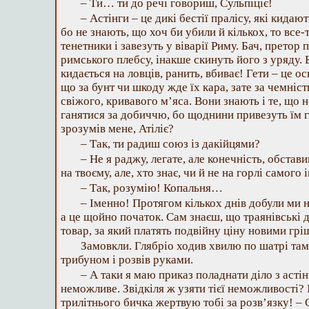
– Ти… ти до речі говориш, Сульпіціє!
– Астінги – це дикі бестії пралісу, які кидаю
бо не знають, що хоч би убили й кількох, то все-
тенетники і завезуть у віварії Риму. Бач, претор
римського плебсу, інакше скинуть його з уряду. Б
кидається на ловців, ранить, вбиває! Гети – це ос
що за бунт чи шкоду жде їх кара, зате за чемніс
свіжого, кривавого м’яса. Вони знають і те, що 
ганятися за добиччю, бо щоднини привезуть їм го
зрозумів мене, Атіліє?
– Так, ти радиш союз із дакійцями?
– Не я раджу, легате, але конечність, обставин
на твоєму, але, хто знає, чи й не на горлі самог
– Так, розумію! Копальня…
– Іменно! Протягом кількох днів добули ми на
а це щойно початок. Сам знаєш, що траянівські д
товар, за який платять подвійну ціну новими грі
Замовкли. Глябріо ходив хвилю по шатрі там 
трибуном і розвів руками.
– А таки я маю приказ поладнати діло з асті
неможливе. Звідкіля ж узяти тієї неможливості?
трилітнього бичка жертвую тобі за розв’язку! –