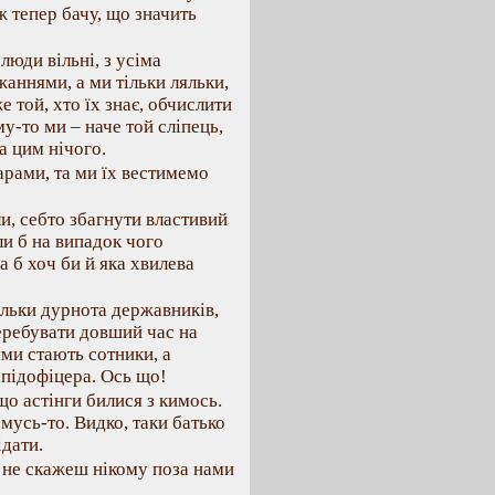
Аж тепер бачу, що значить
люди вільні, з усіма
аннями, а ми тільки ляльки,
 той, хто їх знає, обчислити
у-то ми – наче той сліпець,
а цим нічого.
варами, та ми їх вестимемо
ли, себто збагнути властивий
ли б на випадок чого
а б хоч би й яка хвилева
тільки дурнота державників,
еребувати довший час на
ями стають сотники, а
 підофіцера. Ось що!
що астінги билися з кимось.
мусь-то. Видко, таки батько
ідати.
д не скажеш нікому поза нами