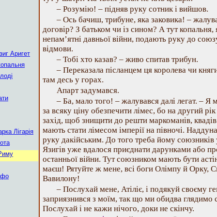
– Розумію! – підняв руку сотник і вийшов.
– Ось бачиш, трибуне, яка заковика! – жалува
договір? З батьком чи із сином? А тут копальня, я
непам’ятні давньої війни, подають руку до союзу
відмови.
зиг Аригет
– Тобі хто казав? – живо спитав трибун.
 копальня
– Переказала післанцем ця королева чи княги
олоді
там десь у горах.
Апарт задумався.
ати
– Ба, мало того! – жалувався далі легат. – 
за всяку ціну обезпечити лімес, бо на другий рік 
захід, щоб знищити до решти маркоманів, квадів
мають стати лімесом імперії на півночі. Наддун
арка Лігарія
руку дакійським. До того треба йому союзників у 
лота
Язигів уже вдалося приєднати дарунками або пр
 Риму
останньої війни. Тут союзником мають бути астінг
маєш! Рятуйте ж мене, всі боги Олімпу й Орку, Си
уфо
Вавилону!
– Послухай мене, Атіліє, і подякуй своєму ген
заприязнився з моїм, так що ми обидва глядимо с
Послухай і не кажи нічого, доки не скінчу.