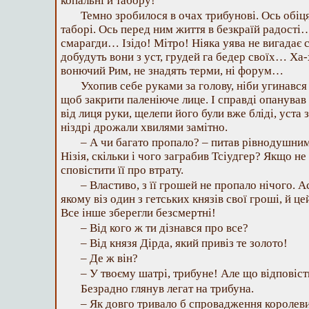
копальні й табору!
Темно зробилося в очах трибунові. Ось обіця
таборі. Ось перед ним життя в безкраїй радос
смарагди… Ізідо! Мітро! Ніяка уява не вигадає с
добудуть вони з уст, грудей га бедер своїх… Ха
вонючий Рим, не знадять терми, ні форум…
Ухопив себе руками за голову, ніби угинався п
щоб закрити паленіюче лице. І справді опанував с
від лиця руки, щелепи його були вже бліді, уста з
ніздрі дрожали хвилями замітно.
– А чи багато пропало? – питав рівнодушним
Нізія, скільки і чого заграбив Тсіудгер? Якщо не 
сповістити її про втрату.
– Властиво, з її грошей не пропало нічого. А
якому віз один з гетських князів свої гроші, й ц
Все інше зберегли безсмертні!
– Від кого ж ти дізнався про все?
– Від князя Дірда, який привіз те золото!
– Де ж він?
– У твоєму шатрі, трибуне! Але що відповіст
Безрадно глянув легат на трибуна.
– Як довго тривало б спровадження королеви