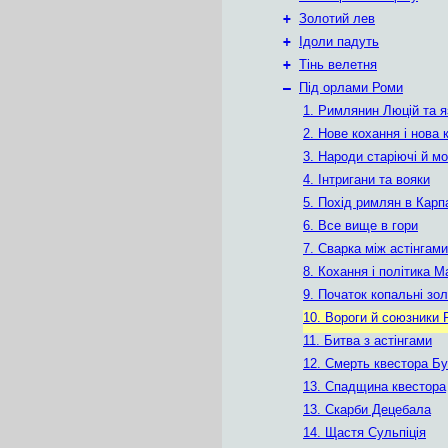
+
Золотий лев
+
Ідоли падуть
+
Тінь велетня
–
Під орлами Роми
1. Римлянин Люцій та я
2. Нове кохання і нова
3. Народи старіючі й м
4. Інтригани та вояки
5. Похід римлян в Карп
6. Все вище в гори
7. Сварка між астінгами
8. Кохання і політика М
9. Початок копальні зо
10. Вороги й союзники
11. Битва з астінгами
12. Смерть квестора Б
13. Спадщина квестора
13. Скарби Децебала
14. Щастя Сульпіція