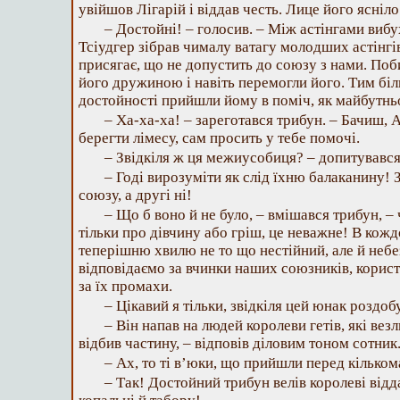
увійшов Лігарій і віддав честь. Лице його ясніло
– Достойні! – голосив. – Між астінгами ви
Тсіудгер зібрав чималу ватагу молодших астінгів
присягає, що не допустить до союзу з нами. Поби
його дружиною і навіть перемогли його. Тим бі
достойності прийшли йому в поміч, як майбутнь
– Ха-ха-ха! – зареготався трибун. – Бачиш, 
берегти лімесу, сам просить у тебе помочі.
– Звідкіля ж ця межиусобиця? – допитувався 
– Годі вирозуміти як слід їхню балаканину! 
союзу, а другі ні!
– Що б воно й не було, – вмішався трибун, –
тільки про дівчину або гріш, це неважне! В кожд
теперішню хвилю не то що нестійний, але й неб
відповідаємо за вчинки наших союзників, корист
за їх промахи.
– Цікавий я тільки, звідкіля цей юнак роздоб
– Він напав на людей королеви гетів, які везли
відбив частину, – відповів діловим тоном сотник
– Ах, то ті в’юки, що прийшли перед кільком
– Так! Достойний трибун велів королеві відда