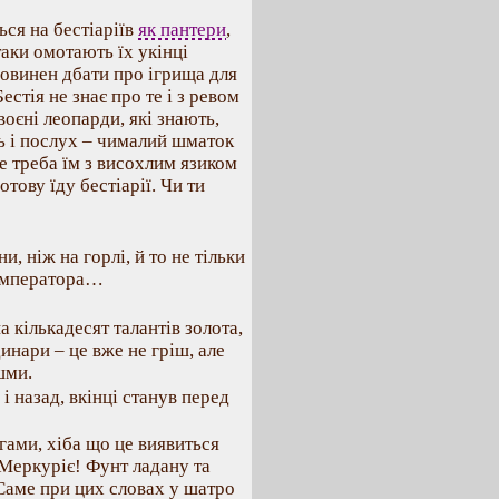
ться на бестіаріїв
як пантери
,
таки омотають їх укінці
 повинен дбати про ігрища для
естія не знає про те і з ревом
воєні леопарди, які знають,
ть і послух – чималий шматок
не треба їм з висохлим язиком
тову їду бестіарії. Чи ти
и, ніж на горлі, й то не тільки
о імператора…
 кількадесят талантів золота,
инари – це вже не гріш, але
шми.
і назад, вкінці станув перед
нгами, хіба що це виявиться
 Меркуріє! Фунт ладану та
 Саме при цих словах у шатро