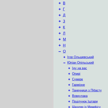
+
В
+
Г
+
Д
+
З
+
К
+
Л
+
М
+
Н
–
О
+
Ігор Ольшевський
–
Юліан Опільський
+
Іду на вас
+
Опирі
+
Сумерк
+
Гарміоне
+
Танечниця з Пібасту
+
Вовкулака
+
Поцілунок Іштари
+
Школяр із Мемфісу