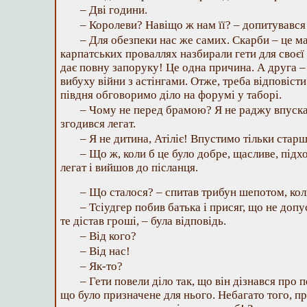
– Дві години.
– Королеви? Навіщо ж нам її? – допитувався 
– Для обезпеки нас же самих. Скарби – це мал
карпатських проваллях назбирали гети для своєї
дає повну запоруку! Це одна причина. А друга – ц
вибуху війни з астінгами. Отже, треба відповісти
півдня обговоримо діло на форумі у таборі.
– Чому не перед брамою? Я не раджу впускат
згодився легат.
– Я не дитина, Атіліє! Впустимо тільки стар
– Що ж, коли б це було добре, щасливе, підхо
легат і вийшов до післанця.
– Що сталося? – спитав трибун шепотом, кол
– Тсіудгер побив батька і присяг, що не допу
те дістав гроші, – була відповідь.
– Від кого?
– Від нас!
– Як-то?
– Гети повели діло так, що він дізнався про 
що було призначене для нього. Небагато того, пр