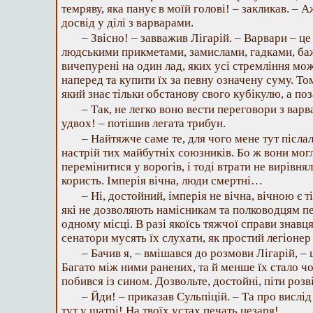
темряву, яка панує в моїй голові! – закликав. – 
досвід у ділі з варварами.
– Звісно! – завважив Лігарій. – Варвари – це 
людськими прикметами, замислами, гадками, баж
вичепурені на один лад, яких усі стремління може
наперед та купити їх за певну означену суму. Том
який знає тільки обстанову свого кубікулю, а поз
– Так, не легко воно вести переговори з вар
удвох! – потішив легата трибун.
– Найтяжче саме те, для чого мене тут післа
настрій тих майбутніх союзників. Бо ж вони мог
перемінитися у ворогів, і тоді втрати не вирівнял
користь. Імперія вічна, люди смертні…
– Ні, достойний, імперія не вічна, вічною є 
які не дозволяють намісникам та полководцям п
одному місці. В разі якоїсь тяжчої справи знавц
сенатори мусять їх слухати, як простий легіонер
– Бачив я, – вмішався до розмови Лігарій, – 
Багато між ними ранених, та й менше їх стало чо
побився із сином. Дозвольте, достойні, піти розв
– Йди! – приказав Сульпіцій. – Та про вислі
тут у шатрі! На твоїх устах печать цезаря!