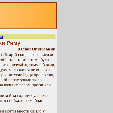
ми
ки Риму
Юліан Опільський
 Лігарій їздця, якого вислав
свій стан, та між тими було
ього зрозуміти, тому й бажав,
уху, мало життя не випер з
й розпитував їздця про сотню,
двічі напастували якісь
и за кождим разом проганяли
.
ита й за годину були вже
гів і поїхали на майдан.
ви могли внести світло у