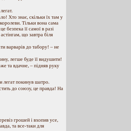
легат.
о! Хто знає, скільки їх там у
 королеви. Тільки вона сама
е безпека її самої в разі
 астінгам, що завтра біля
и варварів до табору! – не
шину, легше буде її видушити!
же та вдачне, – підняв руку
и легат покинув шатро.
стить до союзу, це правда! На
перевіз грошей і вхопив усе,
авда, та все-таки для