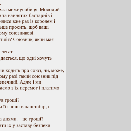
.
бухла межиусобиця. Молодий
 та найнятих бастарнів і
лися вже раз із королем і
льше просить, щоб ваші
ому союзникові.
Атіліє? Союзник, який має
легат.
Здається, що одні хочуть
 чи ходить про союз, чи, може,
ому разі такий союзник під
езпечний. Адже і ми
аємо з їх перемог і платимо
ув гроші?
 її гроші в наш табір, і
.
а днями, – це гроші?
ти їх у заставу безпеки