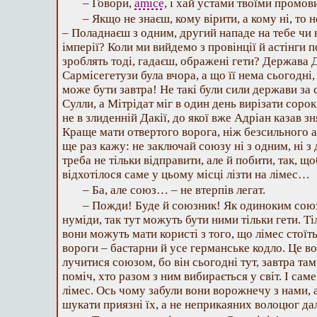
– Говори,
amice
, і хай устами твоїми промов
– Якщо не знаєш, кому вірити, а кому ні, то н
– Поладнаєш з одним, другий нападе на тебе чи н
імперії? Коли ми вийдемо з провінції й астінги 
зроблять тоді, гадаєш, ображені гети? Держава 
Сармісегетузи була вчора, а що її нема сьогодні,
може бути завтра! Не такі були сили держави за 
Сулли, а Мітрідат міг в один день вирізати сорок
не в злиденній Дакії, до якої вже Адріан казав з
Краще мати отвертого ворога, ніж безсильного 
ще раз кажу: не заключай союзу ні з одним, ні з 
треба не тільки відправити, але й побити, так, що
відхотілося саме у цьому місці лізти на лімес…
– Ба, але союз… – не втерпів легат.
– Пожди! Буде й союзник! Як одиноким сою
нуміди, так тут можуть бути ними тільки гети. Ті
вони можуть мати користі з того, що лімес стої
вороги – бастарни й усе германське кодло. Це во
лучитися союзом, бо він сьогодні тут, завтра там
поміч, хто разом з ним вибирається у світ. І са
лімес. Ось чому забули вони ворожнечу з нами, 
шукати приязні їх, а не неприкаяних волоцюг дал