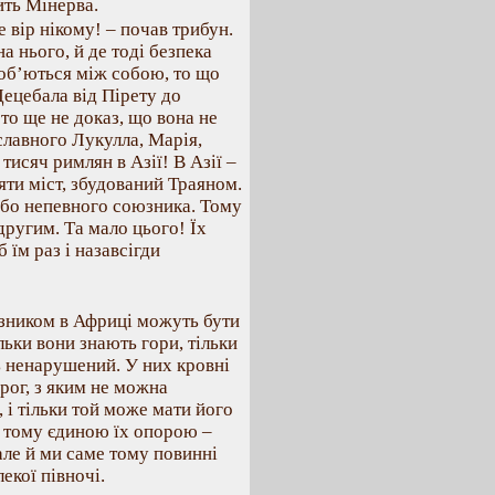
ить Мінерва.
е вір нікому! – почав трибун.
а нього, й де тоді безпека
поб’ються між собою, то що
Децебала від Пірету до
 то ще не доказ, що вона не
славного Лукулла, Марія,
 тисяч римлян в Азії! В Азії –
няти міст, збудований Траяном.
або непевного союзника. Тому
другим. Та мало цього! Їх
б їм раз і назавсігди
зником в Африці можуть бути
льки вони знають гори, тільки
ть ненарушений. У них кровні
рог, з яким не можна
, і тільки той може мати його
ме тому єдиною їх опорою –
але й ми саме тому повинні
екої півночі.