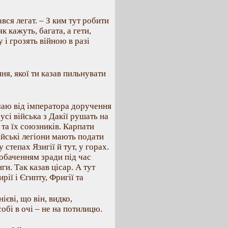
вся легат. – З ким тут робити
к кажуть, багата, а гети,
 і грозять війною в разі
ня, якої ти казав пильнувати
Я маю від імператора доручення
усі війська з Дакії рушать на
 та їх союзників. Карпати
айські легіони мають подати
степах Язигії й тут, у горах.
обаченням зради під час
и. Так казав цісар. А тут
рії і Єгипту, Фригії та
ієві, що він, видко,
обі в очі – не на потилицю.