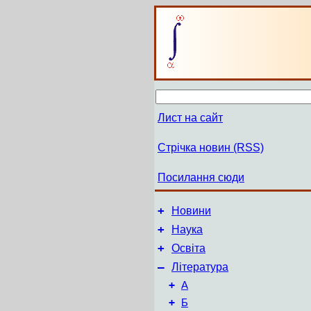
Лист на сайт
Стрічка новин (RSS)
Посилання сюди
+
Новини
+
Наука
+
Освіта
–
Література
+
А
+
Б