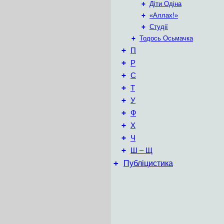
+
Діти Одіна
+
«Аллах!»
+
Студії
+
Тодось Осьмачка
+
П
+
Р
+
С
+
Т
+
У
+
Ф
+
Х
+
Ч
+
Ш – Щ
+
Публіцистика