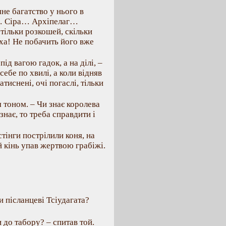
не багатство у нього в
ті… Сіра… Архіпелаг…
тільки розкошей, скільки
-ха! Не побачить його вже
ід вагою гадок, а на ділі, –
ебе по хвилі, а коли відняв
атиснені, очі погаслі, тільки
 тоном. – Чи знає королева
знає, то треба справдити і
стінги пострілили коня, на
ей кінь упав жертвою грабіжі.
и післанцеві Тсіудагата?
 до табору? – спитав той.