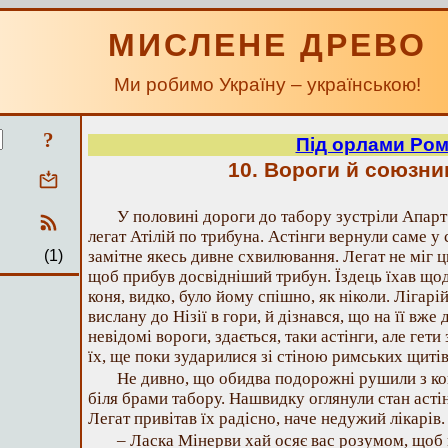
МИСЛЕНЕ ДРЕВО
Ми робимо Україну – українською!
?
Під орлами Ро
10. Вороги й союзни
У половині дороги до табору зустріли Апарт і
легат Атілій по трибуна. Астінги вернули саме у 
(1)
замітне якесь дивне схвилювання. Легат не міг ц
щоб прибув досвідніший трибун. Їздець їхав щод
коня, видко, було йому спішно, як ніколи. Лігарі
вислану до Нізії в гори, й дізнався, що на її вже 
невідомі вороги, здається, таки астінги, але гет
їх, ще поки зударилися зі стіною римських щитів
Не дивно, що обидва подорожні рушили з коп
біля брами табору. Нашвидку оглянули стан астін
Легат привітав їх радісно, наче недужий лікарів.
– Ласка Мінерви хай осяє вас розумом, щоб 