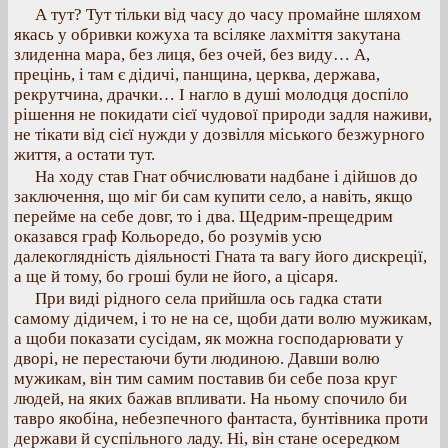
А тут? Тут тільки від часу до часу промайне шляхом
якась у обривки кожуха та всіляке лахміття закутана
злиденна мара, без лиця, без очей, без виду… А,
прецінь, і там є дідичі, панщина, церква, держава,
рекрутчина, драчки… І нагло в душі молодця доспіло
рішення не покидати сієї чудової природи задля наживи,
не тікати від сієї нужди у дозвілля міського безжурного
життя, а остати тут.
На ходу став Гнат обчислювати надбане і дійшов до
заключення, що міг би сам купити село, а навіть, якщо
перейме на себе довг, то і два. Щедрим-прещедрим
оказався граф Кольоредо, бо розумів усю
далекоглядність діяльності Гната та вагу його дискреції,
а ще й тому, бо гроші були не його, а цісаря.
При виді рідного села прийшла ось гадка стати
самому дідичем, і то не на се, щоби дати волю мужикам,
а щоби показати сусідам, як можна господарювати у
дворі, не перестаючи бути людиною. Давши волю
мужикам, він тим самим поставив би себе поза круг
людей, на яких бажав впливати. На ньому спочило би
тавро якобіна, небезпечного фантаста, бунтівника проти
держави й суспільного ладу. Ні, він стане осередком