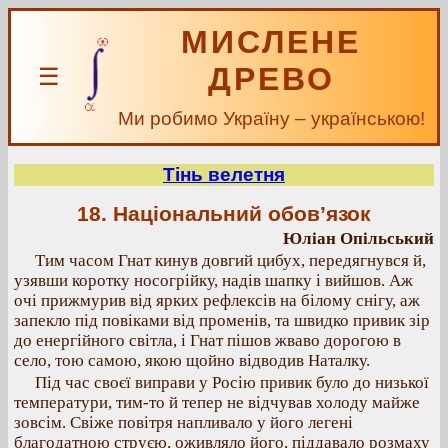
МИСЛЕНЕ
ДРЕВО
☰
Ми робимо Україну – українською!
Тінь велетня
18. Національний обов’язок
Юліан Опільський
Тим часом Гнат кинув довгий цибух, передягнувся й,
узявши коротку носогрійку, надів шапку і вийшов. Аж
очі прижмурив від ярких рефлексів на білому снігу, аж
запекло під повіками від променів, та швидко привик зір
до енергійного світла, і Гнат пішов жваво дорогою в
село, тою самою, якою щойно відводив Наталку.
Під час своєї виправи у Росію привик було до низької
температури, тим-то й тепер не відчував холоду майже
зовсім. Свіже повітря напливало у його легені
благодатною струєю, оживляло його, піддавало розмаху