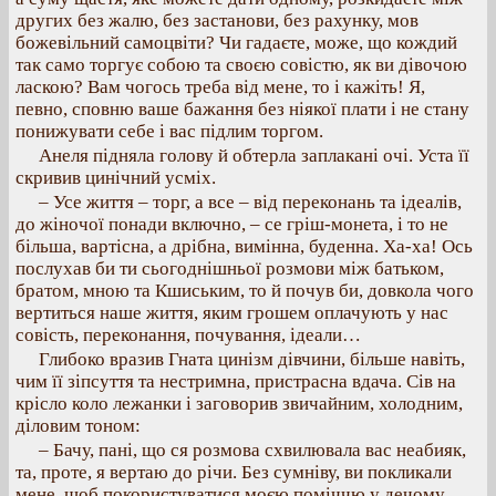
других без жалю, без застанови, без рахунку, мов
божевільний самоцвіти? Чи гадаєте, може, що кождий
так само торгує собою та своєю совістю, як ви дівочою
ласкою? Вам чогось треба від мене, то і кажіть! Я,
певно, сповню ваше бажання без ніякої плати і не стану
понижувати себе і вас підлим торгом.
Анеля підняла голову й обтерла заплакані очі. Уста її
скривив цинічний усміх.
– Усе життя – торг, а все – від переконань та ідеалів,
до жіночої понади включно, – се гріш-монета, і то не
більша, вартісна, а дрібна, вимінна, буденна. Ха-ха! Ось
послухав би ти сьогоднішньої розмови між батьком,
братом, мною та Кшиським, то й почув би, довкола чого
вертиться наше життя, яким грошем оплачують у нас
совість, переконання, почування, ідеали…
Глибоко вразив Гната цинізм дівчини, більше навіть,
чим її зіпсуття та нестримна, пристрасна вдача. Сів на
крісло коло лежанки і заговорив звичайним, холодним,
діловим тоном:
– Бачу, пані, що ся розмова схвилювала вас неабияк,
та, проте, я вертаю до річи. Без сумніву, ви покликали
мене, щоб покористуватися моєю поміччю у дечому.