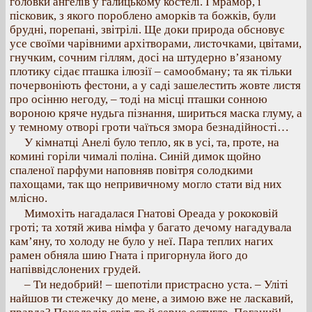
головки ангелів у галицькому костелі. І мрамор, і
пісковик, з якого пороблено аморків та божків, були
брудні, порепані, звітрілі. Ще доки природа обсновує
усе своїми чарівними архітворами, листочками, цвітами,
гнучким, сочним гіллям, досі на штудерно в’язаному
плотику сідає пташка ілюзії – самообману; та як тільки
почервоніють фестони, а у саді зашелестить жовте листя
про осінню негоду, – тоді на місці пташки сонною
вороною кряче нудьга пізнання, шириться маска глуму, а
у темному отворі гроти чаїться змора безнадійності…
У кімнатці Анелі було тепло, як в усі, та, проте, на
комині горіли чималі поліна. Синій димок щойно
спаленої парфуми наповняв повітря солодкими
пахощами, так що непривичному могло стати від них
млісно.
Мимохіть нагадалася Гнатові Ореада у рококовій
гроті; та хотяй жива німфа у багато дечому нагадувала
кам’яну, то холоду не було у неї. Пара теплих нагих
рамен обняла шию Гната і пригорнула його до
напіввідслонених грудей.
– Ти недобрий! – шепотіли пристрасно уста. – Уліті
найшов ти стежечку до мене, а зимою вже не ласкавий,