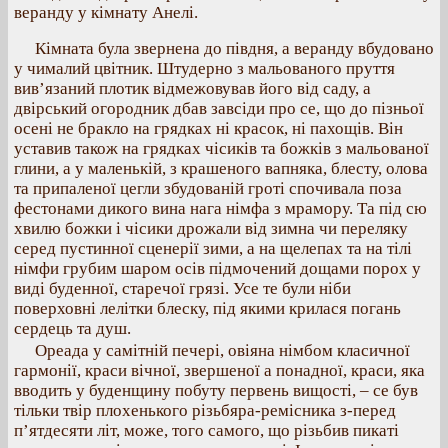
веранду у кімнату Анелі.
Кімната була звернена до півдня, а веранду вбудовано
у чималий цвітник. Штудерно з мальованого пруття
вив’язаний плотик відмежовував його від саду, а
двірський огородник дбав завсіди про се, що до пізньої
осені не бракло на грядках ні красок, ні пахощів. Він
уставив також на грядках чісиків та божків з мальованої
глини, а у маленькій, з крашеного вапняка, блесту, олова
та припаленої цегли збудованій гроті спочивала поза
фестонами дикого вина нага німфа з мрамору. Та під сю
хвилю божки і чісики дрожали від зимна чи переляку
серед пустинної сценерії зими, а на щелепах та на тілі
німфи грубим шаром осів підмочений дощами порох у
виді буденної, старечої грязі. Усе те були ніби
поверховні лелітки блеску, під якими крилася погань
сердець та душ.
Ореада у самітній печері, овіяна німбом класичної
гармонії, краси вічної, звершеної а понадної, краси, яка
вводить у буденщину побуту первень вищості, – се був
тільки твір плохенького різьбяра-ремісника з-перед
п’ятдесяти літ, може, того самого, що різьбив пикаті