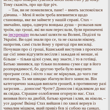
Тому скажіть, про що йде річ.
– Так, ви не помилилися, пане! – вмить заспокоїлася
дівчина. – Мені й моїм треба впевнитися щодо
становища, яке ви займете у нашій справі. Стах –
звичайно, щира, одверта вояцька душа – розказав нам
троїм, що гроші, які ви нам переслали, були призначені
на
інсурекцію
польської шляхти на Волині, Поділлі та
Україні. Ви одні знали про се, та не сказали нікому,
напротив, самі стали йому у пригоді при висилці.
Почувши про сі гроші, Кшиський виступив з проектом
ще сієї зими відгуляти весілля і зажадав ні менше, ні
більше – тільки цілої суми, яку знаєте, і то в готівці.
Батько звинявся, що тільки половина суми є ще в його
розпорядимості, бо другою треба було викупити
програне село, і ніхто з нас не міркував, до чого гне
поганець. Та ми швидко збагнули його замисли. Він
категорично зажадав виплати грошей, в противному разі
загрозив… доносом! Чуєте? Доносом і відкликом до вас
як свідка. Страшне озлоблення огорнуло нас. Стах
визивав його на двобій, батько кричав і кляв, як ніколи, –
усе даром! Вкінці Стах вийшов і по хвилі вернув із
чималим мішком, який привіз був зі собою на санках.