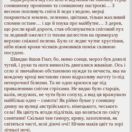
соняшному промінню та соняшному настроєві… З
весною попливуть сніги й леди з водою, мерці
покриються землею, зеленню, цвітами, тільки жахливий
спомин остане… і ще й поука про майбутнє… З дерев,
що росли край дороги, став обсипуватися сніговий пух
та ледяний ожелест із тихим шелестом на примерзлу
верхню сніжної пелени. Було се ледве чутне хрустіння,
ніби ніжні кроки чісиків-домовиків поміж скляною
посудою.
Швидко йшов Гнат, бо, мимо сонця, мороз був доволі
тугий, і руки та ноги мимохіть двигалися жвавіше. Ось і
село зі звичайною обстановою нужди та нечиста, яка на
кождому кроці виставляє свою відразливу наготу із-під
непорочної білизни. Та не одно крилося ще під
приваленими снігом стріхами. Не видко було старців,
калік, недужих, не чути було сопуху, а вид ця вражувало
найбільш одно – самота! Як рійно буває у соняшну
днину на вулиці австрійського, німецького, чеського
села! Як цвітуть ягоди підлітків, що возяться по снігу
санятами! Скільки там гамору, крику, захоплення, як
світяться чисті, ясні діючі очі! Нічим маків цвіт та зорі
літньої ночі.