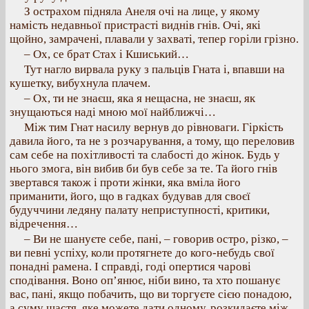
З острахом підняла Анеля очі на лице, у якому
намість недавньої пристрасті виднів гнів. Очі, які
щойно, замрачені, плавали у захваті, тепер горіли грізно.
– Ох, се брат Стах і Кшиський…
Тут нагло вирвала руку з пальців Гната і, впавши на
кушетку, вибухнула плачем.
– Ох, ти не знаєш, яка я нещасна, не знаєш, як
знущаються наді мною мої найближчі…
Між тим Гнат насилу вернув до рівноваги. Гіркість
давила його, та не з розчарування, а тому, що переловив
сам себе на похітливості та слабості до жінок. Будь у
нього змога, він вибив би був себе за те. Та його гнів
звертався також і проти жінки, яка вміла його
приманити, його, що в гадках будував для своєї
будуччини ледяну палату неприступності, критики,
відречення…
– Ви не шануєте себе, пані, – говорив остро, різко, –
ви певні успіху, коли протягнете до кого-небудь свої
понадні рамена. І справді, годі опертися чарові
сподівання. Воно оп’янює, ніби вино, та хто пошанує
вас, пані, якщо побачить, що ви торгуєте сією понадою,
а суму щастя, яке можете дати одному, розкидаєте між