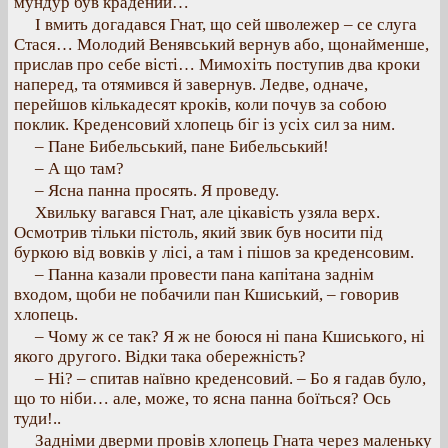
мундур був крадений…
І вмить догадався Гнат, що сей шволежер – се слуга
Стася… Молодий Венявський вернув або, щонайменше,
прислав про себе вісті… Мимохіть поступив два кроки
наперед, та отямився й завернув. Ледве, одначе,
перейшов кількадесят кроків, коли почув за собою
поклик. Креденсовий хлопець біг із усіх сил за ним.
– Пане Бибельський, пане Бибельський!
– А що там?
– Ясна панна просять. Я проведу.
Хвильку вагався Гнат, але цікавість узяла верх.
Осмотрив тільки пістоль, який звик був носити під
буркою від вовків у лісі, а там і пішов за креденсовим.
– Панна казали провести пана капітана заднім
входом, щоби не побачили пан Кшиський, – говорив
хлопець.
– Чому ж се так? Я ж не боюся ні пана Кшиського, ні
якого другого. Відки така обережність?
– Ні? – спитав наївно креденсовий. – Бо я гадав було,
що то ніби… але, може, то ясна панна боїться? Ось
туди!..
Задніми дверми провів хлопець Гната через маленьку