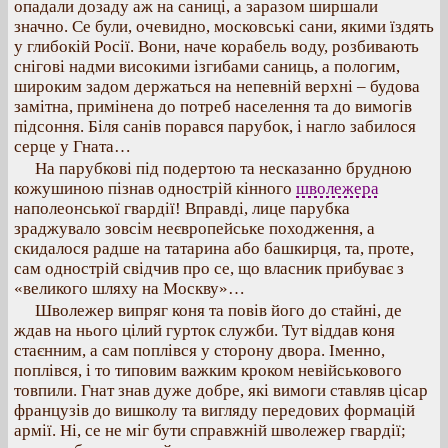
опадали дозаду аж на саниці, а заразом ширшали
значно. Се були, очевидно, московські сани, якими їздять
у глибокій Росії. Вони, наче корабель воду, розбивають
снігові надми високими ізгибами саниць, а пологим,
широким задом держаться на непевній верхні – будова
замітна, примінена до потреб населення та до вимогів
підсоння. Біля санів порався парубок, і нагло забилося
серце у Гната…
На парубкові під подертою та несказанно брудною
кожушиною пізнав однострій кінного
шволежера
наполеонської гвардії! Вправді, лице парубка
зраджувало зовсім неєвропейське походження, а
скидалося радше на татарина або башкирця, та, проте,
сам однострій свідчив про се, що власник прибуває з
«великого шляху на Москву»…
Шволежер випряг коня та повів його до стайні, де
ждав на нього цілий гурток служби. Тут віддав коня
стаєнним, а сам поплівся у сторону двора. Іменно,
поплівся, і то типовим важким кроком невійськового
товпили. Гнат знав дуже добре, які вимоги ставляв цісар
французів до вишколу та вигляду передових формацій
армії. Ні, се не міг бути справжній шволежер гвардії;