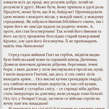
кликати всіх до праці, яку розумів добре, хотяй не
розуміли її другі. Може бути, йому припала в уділі роль
Предтечі, може бути, що й ні, байдуже! Проповідувати
ідею можна з кождого місця, у кождій хвилі, у кождому
середовищі. Як забулося ймення біблійного сівача, так і
зерно його не завсіди падало на родючу землю. А,
проте, він став безсмертним! Так хотяй його ймення та
його заслугу проковтне безслідно старий пажерливий
Кронос, але ідея його безсмертна. Її не притьмарить
навіть тінь Наполеона!
Серед гадок вийшов Гнат на горбок, звідкіля видко
було бибельський млин та горішній кінець Дитятина.
Довкола віночком дрімали діброви, березняки, темні
бори, з яких далеко у поле висовувалися проліски, кущі.
І нагло видалося Гнатові, що десь зі сих синіх лісів
виходить армія… Ось високі кучми гренадирів гвардії,
ось глибокі колони піших корпусів, а там сей кущик,
загублений у сугорбах снігу, – се справді ніби дрібна
стать імператора на дзиглику, коли укладає план баталії.
Ось тут, у безкраї Сходу, застигло се військо героїв на
вічну пам’ять нащадкам!
Відвернувся від сієї візії й відчинив на хвилину серце