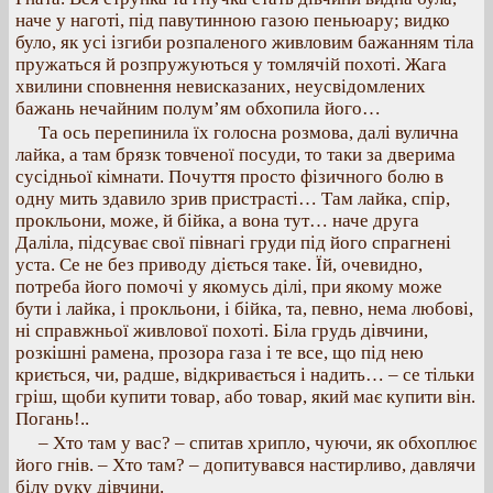
наче у наготі, під павутинною газою пеньюару; видко
було, як усі ізгиби розпаленого живловим бажанням тіла
пружаться й розпружуються у томлячій похоті. Жага
хвилини сповнення невисказаних, неусвідомлених
бажань нечайним полум’ям обхопила його…
Та ось перепинила їх голосна розмова, далі вулична
лайка, а там брязк товченої посуди, то таки за дверима
сусідньої кімнати. Почуття просто фізичного болю в
одну мить здавило зрив пристрасті… Там лайка, спір,
прокльони, може, й бійка, а вона тут… наче друга
Даліла, підсуває свої півнагі груди під його спрагнені
уста. Се не без приводу діється таке. Їй, очевидно,
потреба його помочі у якомусь ділі, при якому може
бути і лайка, і прокльони, і бійка, та, певно, нема любові,
ні справжньої живлової похоті. Біла грудь дівчини,
розкішні рамена, прозора газа і те все, що під нею
криється, чи, радше, відкривається і надить… – се тільки
гріш, щоби купити товар, або товар, який має купити він.
Погань!..
– Хто там у вас? – спитав хрипло, чуючи, як обхоплює
його гнів. – Хто там? – допитувався настирливо, давлячи
білу руку дівчини.