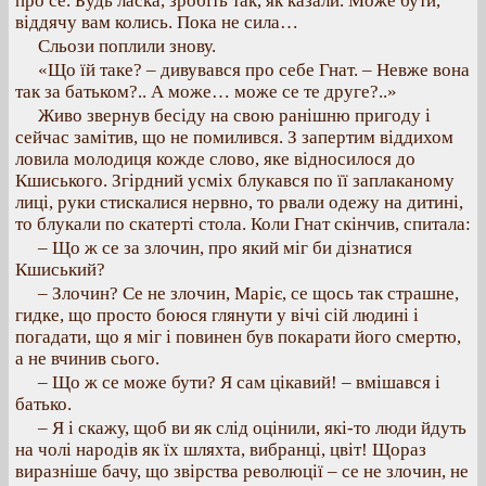
про се. Будь ласка, зробіть так, як казали. Може бути,
віддячу вам колись. Пока не сила…
Сльози поплили знову.
«Що їй таке? – дивувався про себе Гнат. – Невже вона
так за батьком?.. А може… може се те друге?..»
Живо звернув бесіду на свою ранішню пригоду і
сейчас замітив, що не помилився. З запертим віддихом
ловила молодиця кожде слово, яке відносилося до
Кшиського. Згірдний усміх блукався по її заплаканому
лиці, руки стискалися нервно, то рвали одежу на дитині,
то блукали по скатерті стола. Коли Гнат скінчив, спитала:
– Що ж се за злочин, про який міг би дізнатися
Кшиський?
– Злочин? Се не злочин, Маріє, се щось так страшне,
гидке, що просто боюся глянути у вічі сій людині і
погадати, що я міг і повинен був покарати його смертю,
а не вчинив сього.
– Що ж се може бути? Я сам цікавий! – вмішався і
батько.
– Я і скажу, щоб ви як слід оцінили, які-то люди йдуть
на чолі народів як їх шляхта, вибранці, цвіт! Щораз
виразніше бачу, що звірства революції – се не злочин, не