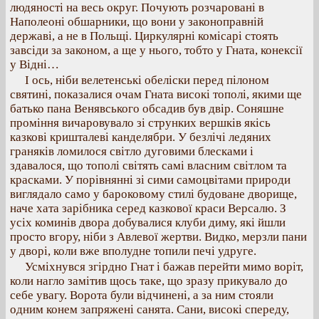
людяності на весь округ. Почують розчаровані в
Наполеоні обшарники, що вони у законоправній
державі, а не в Польщі. Циркулярні комісарі стоять
завсіди за законом, а ще у нього, тобто у Гната, конексії
у Відні…
І ось, ніби велетенські обеліски перед пілоном
святині, показалися очам Гната високі тополі, якими ще
батько пана Венявського обсадив був двір. Соняшне
проміння вичаровувало зі струнких вершків якісь
казкові кришталеві канделябри. У безлічі ледяних
граняків ломилося світло дуговими блесками і
здавалося, що тополі світять самі власним світлом та
красками. У порівнянні зі сими самоцвітами природи
виглядало само у бароковому стилі будоване дворище,
наче хата зарібника серед казкової краси Версалю. З
усіх коминів двора добувалися клуби диму, які йшли
просто вгору, ніби з Авлевої жертви. Видко, мерзли пани
у дворі, коли вже вполудне топили печі удруге.
Усміхнувся згірдно Гнат і бажав перейти мимо воріт,
коли нагло замітив щось таке, що зразу прикувало до
себе увагу. Ворота були відчинені, а за ним стояли
одним конем запряжені санята. Сани, високі спереду,