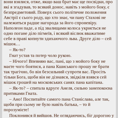
вони взялися, отже, якщо ваш брат має ще посвідки, про
які я згадував, то всякий донос, навіть з мойого боку, є
безпредметовий. Поверх сього політичне положення
Австрії є сього роду, що хто знає, чи пану Стахові не
належиться радше нагорода за його спроневіру.
Наполеон паде, а під звалищами колоса укриється не
одно погане діло пігмеїв, і всякий віслюк вважатиме
себе в праві копнути здихаючого льва. Друге діло – сей
мішок…
– Як-то?
Гнат устав та потер чоло рукою.
– Нічого! Впевняю вас, пані, що з мойого боку не
маєте чого боятися, а пана Кшиського прошу не брати
так трагічно, бо він безсильний супроти вас. Просіть
тільки Бога, щоби він не дізнався, звідкіля взявся сей
мішок грошей на московських санях пана капітана.
– Як-то? – спитала вдруге Анеля, сильно занепокоєна
притиками Гната.
– Ано! Поспитайте самого пана Станіслава, але так,
щоби при сьому не було навіть батька, – то й
порозумієте!
Поклонився й вийшов. Не оглядаючись, біг дорогою у