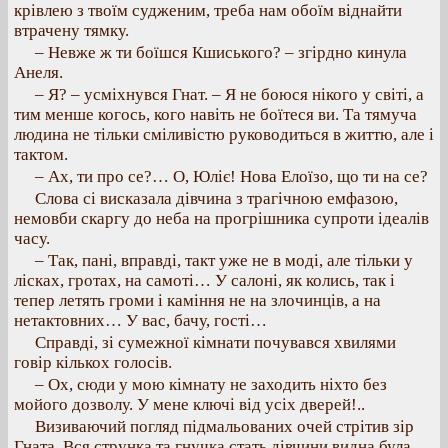
крівлею з твоїм судженим, треба нам обоїм віднайти
втрачену тямку.
– Невже ж ти боїшся Кшиського? – згірдно кинула
Анеля.
– Я? – усміхнувся Гнат. – Я не боюся нікого у світі, а
тим менше когось, кого навіть не боїтеся ви. Та тямуча
людина не тільки сміливістю руководиться в життю, але і
тактом.
– Ах, ти про се?… О, Юліє! Нова Елоїзо, що ти на се?
Слова сі висказала дівчина з трагічною емфазою,
немовби скаргу до неба на прогрішника супроти ідеалів
часу.
– Так, пані, вправді, такт уже не в моді, але тільки у
лісках, гротах, на самоті… У салоні, як колись, так і
тепер летять громи і каміння не на злочинців, а на
нетактовних… У вас, бачу, гості…
Справді, зі сумежної кімнати почувався хвилями
говір кількох голосів.
– Ох, сюди у мою кімнату не заходить ніхто без
мойого дозволу. У мене ключі від усіх дверей!..
Визиваючий погляд підмальованих очей стрітив зір
Гната. Вся струнка та гнучка стать дівчини видна була,