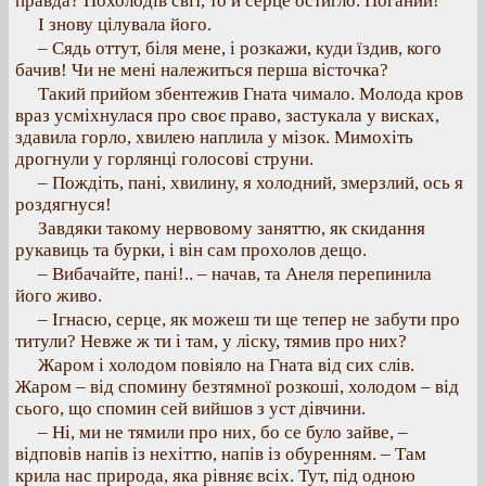
правда? Похолодів світ, то й серце остигло. Поганий!
І знову цілувала його.
– Сядь оттут, біля мене, і розкажи, куди їздив, кого
бачив! Чи не мені належиться перша вісточка?
Такий прийом збентежив Гната чимало. Молода кров
враз усміхнулася про своє право, застукала у висках,
здавила горло, хвилею наплила у мізок. Мимохіть
дрогнули у горлянці голосові струни.
– Пождіть, пані, хвилину, я холодний, змерзлий, ось я
роздягнуся!
Завдяки такому нервовому заняттю, як скидання
рукавиць та бурки, і він сам прохолов дещо.
– Вибачайте, пані!.. – начав, та Анеля перепинила
його живо.
– Ігнасю, серце, як можеш ти ще тепер не забути про
титули? Невже ж ти і там, у ліску, тямив про них?
Жаром і холодом повіяло на Гната від сих слів.
Жаром – від спомину безтямної розкоші, холодом – від
сього, що спомин сей вийшов з уст дівчини.
– Ні, ми не тямили про них, бо се було зайве, –
відповів напів із нехіттю, напів із обуренням. – Там
крила нас природа, яка рівняє всіх. Тут, під одною