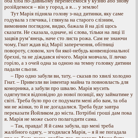
оба хіба по-давньому перенесемося у кузню або знову
розійдемося – він у город, а я… у землю!
Тут Марія підняла голову з-над дитинки, яку саме
годувала з глечика, і глянула на старого слізним,
вимовним поглядом, видко, бажала й на ділі щось
сказати. Не сказала, одначе, ні слова, тільки на лиці її
зацвів рум’янець, наче сто листа рожа. Сам не знаючи
чому, Гнат ждав від Марії заперечення, обітниці
повороту, словом, хоч би якої-небудь конвенціональної
брехні, та не діждався нічого. Марія мовчала, її личко
горіло, а з очей одна за одною на темну головку дитини
падали сльози.
– Про одно забули ви, тату, – сказав по хвилі холодно
Гнат. – Привезли ви інвентар майна та повновласть для
коморника, а забули про швалю. Марія мусить
одягнутися відповідно до нової позиції, яку займатиме у
світі. Треба було про се подумати мені або вам, та оба
ми не жінки, то й не догадалися. Треба буде завтра
переказати Йойликом до міста. Потрібні гроші дам пока
я. Марія не може сього полагодити сама.
– Так, правда! Я й сама забула, що мені треба
жалібного одягу, – згодилася Марія, – я й не погадала