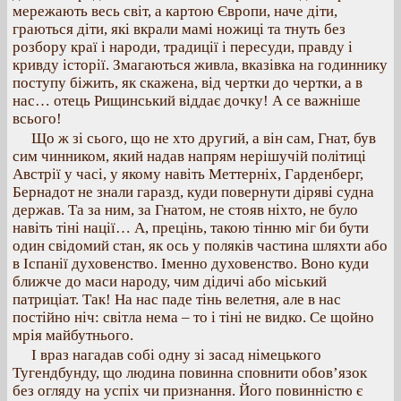
мережають весь світ, а картою Європи, наче діти,
граються діти, які вкрали мамі ножиці та тнуть без
розбору краї і народи, традиції і пересуди, правду і
кривду історії. Змагаються живла, вказівка на годиннику
поступу біжить, як скажена, від чертки до чертки, а в
нас… отець Рищинський віддає дочку! А се важніше
всього!
Що ж зі сього, що не хто другий, а він сам, Гнат, був
сим чинником, який надав напрям нерішучій політиці
Австрії у часі, у якому навіть Меттерніх, Гарденберг,
Бернадот не знали гаразд, куди повернути діряві судна
держав. Та за ним, за Гнатом, не стояв ніхто, не було
навіть тіні нації… А, прецінь, такою тінню міг би бути
один свідомий стан, як ось у поляків частина шляхти або
в Іспанії духовенство. Іменно духовенство. Воно куди
ближче до маси народу, чим дідичі або міський
патриціат. Так! На нас паде тінь велетня, але в нас
постійно ніч: світла нема – то і тіні не видко. Се щойно
мрія майбутнього.
І враз нагадав собі одну зі засад німецького
Тугендбунду, що людина повинна сповнити обов’язок
без огляду на успіх чи признання. Його повинністю є