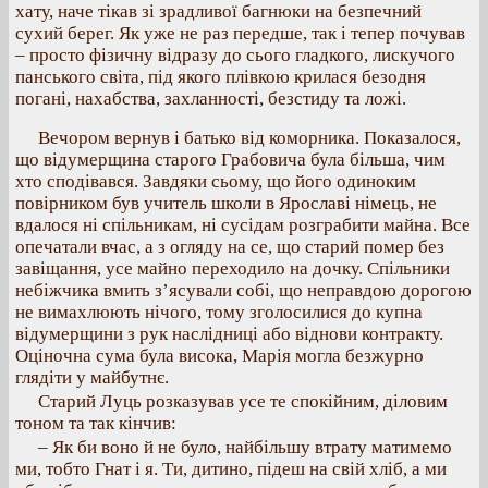
хату, наче тікав зі зрадливої багнюки на безпечний
сухий берег. Як уже не раз передше, так і тепер почував
– просто фізичну відразу до сього гладкого, лискучого
панського світа, під якого плівкою крилася безодня
погані, нахабства, захланності, безстиду та ложі.
Вечором вернув і батько від коморника. Показалося,
що відумерщина старого Грабовича була більша, чим
хто сподівався. Завдяки сьому, що його одиноким
повірником був учитель школи в Ярославі німець, не
вдалося ні спільникам, ні сусідам розграбити майна. Все
опечатали вчас, а з огляду на се, що старий помер без
завіщання, усе майно переходило на дочку. Спільники
небіжчика вмить з’ясували собі, що неправдою дорогою
не вимахлюють нічого, тому зголосилися до купна
відумерщини з рук наслідниці або віднови контракту.
Оціночна сума була висока, Марія могла безжурно
глядіти у майбутнє.
Старий Луць розказував усе те спокійним, діловим
тоном та так кінчив:
– Як би воно й не було, найбільшу втрату матимемо
ми, тобто Гнат і я. Ти, дитино, підеш на свій хліб, а ми