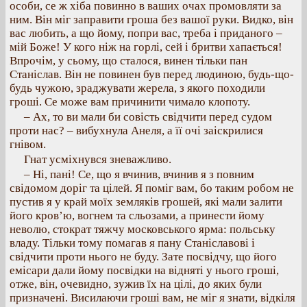
особи, се ж хіба повинно в ваших очах промовляти за
ним. Він міг заправити гроша без вашої руки. Видко, він
вас любить, а що йому, попри вас, треба і приданого –
мій Боже! У кого ніж на горлі, сей і бритви хапається!
Впрочім, у сьому, що сталося, винен тільки пан
Станіслав. Він не повинен був перед людиною, будь-що-
будь чужою, зраджувати жерела, з якого походили
гроші. Се може вам причинити чимало клопоту.
– Ах, то ви мали би совість свідчити перед судом
проти нас? – вибухнула Анеля, а її очі заіскрилися
гнівом.
Гнат усміхнувся зневажливо.
– Ні, пані! Се, що я вчинив, вчинив я з повним
свідомом доріг та цілей. Я поміг вам, бо таким робом не
пустив я у край моїх земляків грошей, які мали залити
його кров’ю, вогнем та сльозами, а принести йому
неволю, стократ тяжчу московського ярма: польську
владу. Тільки тому помагав я пану Станіславові і
свідчити проти нього не буду. Зате посвідчу, що його
емісари дали йому посвідки на відняті у нього гроші,
отже, він, очевидно, зужив їх на цілі, до яких були
призначені. Висилаючи гроші вам, не міг я знати, відкіля