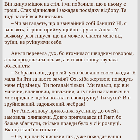
Він кинув мішок на стіл, і ми побачили, що в ньому є
гроші. Стах відчислив і зажадав посвідку відбору. Та
тоді засміявся Кшиський.
– Чи ви гадаєте, що я звичайний собі бандит? Ні, я
ваш зять, і гроші прийму щойно з рукою Анелі. У
всякому разі тішуся, що ви можете спасти мене від
руїни, не руйнуючи себе.
Анеля перевела дух, бо втомилася швидким говором,
а там продовжала ось як, а в голосі знову звучала
облесність:
– Зобрази собі, дорогий, усю безодню сього злодія! Я
мала би йти за нього заміж? Ох, хіба жертвою поведуть
мене під вінець! Ти погадай тільки! Ми гадали, що він
маючий, впливовий, поважний, а тут він наставився на
моє придане, щоби полатати свою руїну! Ти чуєш? Він
зруйнований, задовжений, жебрак!
Тут Анеля знову приложила хустинку до очей і
замовкла, хлипаючи. Довго приглядався їй Гнат, бо
бажав збагнути, скільки правди було у сій розпуці.
Вкінці став її потішати:
– Се, що пан Кшиський так дуже пожадає вашої