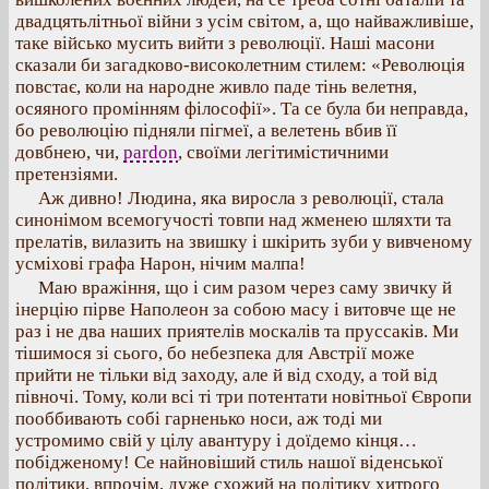
двадцятьлітньої війни з усім світом, а, що найважливіше,
таке військо мусить вийти з революції. Наші масони
сказали би загадково-високолетним стилем: «Революція
повстає, коли на народне живло паде тінь велетня,
осяяного промінням філософії». Та се була би неправда,
бо революцію підняли пігмеї, а велетень вбив її
довбнею, чи,
pardon
, своїми легітимістичними
претензіями.
Аж дивно! Людина, яка виросла з революції, стала
синонімом всемогучості товпи над жменею шляхти та
прелатів, вилазить на звишку і шкірить зуби у вивченому
усміхові графа Нарон, нічим малпа!
Маю вражіння, що і сим разом через саму звичку й
інерцію пірве Наполеон за собою масу і витовче ще не
раз і не два наших приятелів москалів та пруссаків. Ми
тішимося зі сього, бо небезпека для Австрії може
прийти не тільки від заходу, але й від сходу, а той від
півночі. Тому, коли всі ті три потентати новітньої Європи
пооббивають собі гарненько носи, аж тоді ми
устромимо свій у цілу авантуру і доїдемо кінця…
побідженому! Се найновіший стиль нашої віденської
політики, впрочім, дуже схожий на політику хитрого