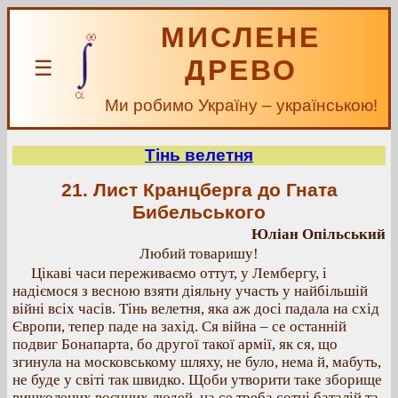
МИСЛЕНЕ
ДРЕВО
☰
Ми робимо Україну – українською!
Тінь велетня
21. Лист Кранцберга до Гната
Бибельського
Юліан Опільський
Любий товаришу!
Цікаві часи переживаємо оттут, у Лембергу, і
надіємося з весною взяти діяльну участь у найбільшій
війні всіх часів. Тінь велетня, яка аж досі падала на схід
Європи, тепер паде на захід. Ся війна – се останній
подвиг Бонапарта, бо другої такої армії, як ся, що
згинула на московському шляху, не було, нема й, мабуть,
не буде у світі так швидко. Щоби утворити таке зборище
вишколених воєнних людей, на се треба сотні баталій та