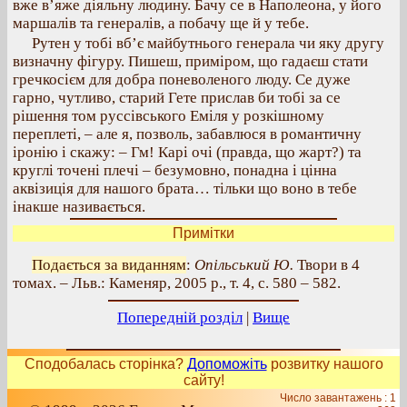
вже в’яже діяльну людину. Бачу се в Наполеона, у його
маршалів та генералів, а побачу ще й у тебе.
Рутен у тобі вб’є майбутнього генерала чи яку другу
визначну фігуру. Пишеш, приміром, що гадаєш стати
гречкосієм для добра поневоленого люду. Се дуже
гарно, чутливо, старий Гете прислав би тобі за се
рішення том руссівського Еміля у розкішному
переплеті, – але я, позволь, забавлюся в романтичну
іронію і скажу: – Гм! Карі очі (правда, що жарт?) та
круглі точені плечі – безумовно, понадна і цінна
аквізиція для нашого брата… тільки що воно в тебе
інакше називається.
Примітки
Подається за виданням
:
Опільський Ю.
Твори в 4
томах. – Льв.: Каменяр, 2005 р., т. 4, с. 580 – 582.
Попередній розділ
|
Вище
Сподобалась сторінка?
Допоможіть
розвитку нашого
сайту!
Число завантажень : 1