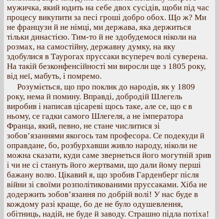
мужичка, який юдить на себе двох сусідів, щоби під час
процесу викупити за песі гроші добро обох. Що ж? Ми
не французи й не німці, ми держава, яка держиться
тільки династією. Тим-то й не здобудемося ніколи на
розмах, на самостійну, державну думку, на яку
здобулися в Таурогах пруссаки всупереч волі суверена.
На такій безконфенсійності ми виросли ще з 1805 року,
від неї, мабуть, і помремо.
Розуміється, що про поклик до народів, як у 1809
року, нема й помину. Вправді, добродій Шлегель
виробив і написав цісареві щось таке, але се, що є в
ньому, се гадки самого Шлегеля, а не імператора
Франца, який, певно, не стане числитися зі
зобов’язаннями якогось там професора. Се подекуди й
оправдане, бо, розбурхавши живло народу, ніколи не
можна сказати, куди саме звернеться його могутній зрив
і чи не сі стануть його жертвами, що дали йому перші
бажану волю. Цікавий я, що зробив Гарденберг після
війни зі своїми розполітикованими пруссаками. Хіба не
додержить зобов’язання по добрій волі! У нас буде в
кождому разі краще, бо де не було одушевлення,
обітниць, надій, не буде й заводу. Страшно підла потіха!