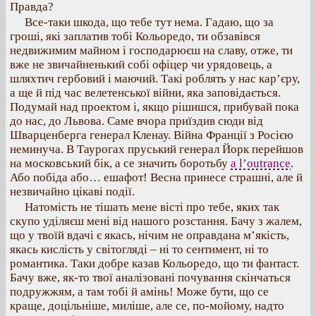
Правда?
Все-таки шкода, що тебе тут нема. Гадаю, що за
гроші, які заплатив тобі Кольоредо, ти обзавівся
недвижимим майном і господарюєш на славу, отже, ти
вже не звичайненький собі офіцер чи урядовець, а
шляхтич гербовий і маючий. Такі роблять у нас кар’єру,
а ще й під час велетенської війни, яка заповідається.
Подумай над проектом і, якщо рішишся, прибувай пока
до нас, до Львова. Саме вчора приїздив сюди від
Шварценберга генерал Кленау. Війна Франції з Росією
неминуча. В Таурогах пруський генерал Йорк перейшов
на московський бік, а се значить боротьбу
a l’outrance
.
Або побіда або… ешафот! Весна принесе страшні, але й
незвичайно цікаві події.
Натомість не тішать мене вісті про тебе, яких так
скупо уділяєш мені від нашого розстання. Бачу з жалем,
що у твоїй вдачі є якась, нічим не оправдана м’якість,
якась кислість у світогляді – ні то сентимент, ні то
романтика. Таки добре казав Кольоредо, що ти фантаст.
Бачу вже, як-то твої аналізовані почування скінчаться
подружжям, а там тобі й амінь! Може бути, що се
краще, доцільніше, миліше, але се, по-мойому, надто