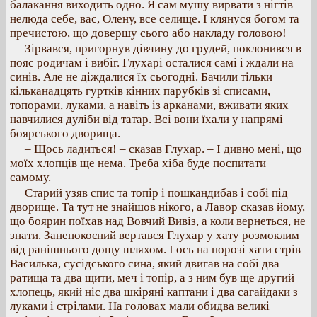
балакання виходить одно. Я сам мушу вирвати з нігтів
нелюда себе, вас, Олену, все селище. І клянуся богом та
пречистою, що довершу сього або накладу головою!
Зірвався, пригорнув дівчину до грудей, поклонився в
пояс родичам і вибіг. Глухарі осталися самі і ждали на
синів. Але не діждалися їх сьогодні. Бачили тільки
кільканадцять гуртків кінних парубків зі списами,
топорами, луками, а навіть із арканами, вживати яких
навчилися дуліби від татар. Всі вони їхали у напрямі
боярського дворища.
– Щось ладиться! – сказав Глухар. – І дивно мені, що
моїх хлопців ще нема. Треба хіба буде поспитати
самому.
Старий узяв спис та топір і пошкандибав і собі під
дворище. Та тут не знайшов нікого, а Лавор сказав йому,
що боярин поїхав над Вовчий Вивіз, а коли вернеться, не
знати. Занепокоєний вертався Глухар у хату розмоклим
від ранішнього дощу шляхом. І ось на порозі хати стрів
Василька, сусідського сина, який двигав на собі два
ратища та два щити, меч і топір, а з ним був ще другий
хлопець, який ніс два шкіряні каптани і два сагайдаки з
луками і стрілами. На головах мали обидва великі