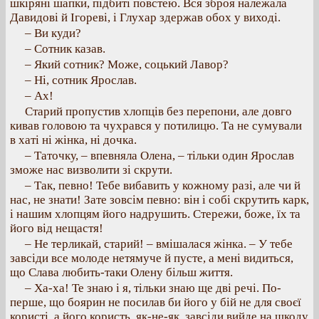
шкіряні шапки, підбиті повстею. Вся зброя належала
Давидові й Ігореві, і Глухар здержав обох у виході.
– Ви куди?
– Сотник казав.
– Який сотник? Може, соцький Лавор?
– Ні, сотник Ярослав.
– Ах!
Старий пропустив хлопців без перепони, але довго
кивав головою та чухрався у потилицю. Та не сумували
в хаті ні жінка, ні дочка.
– Таточку, – впевняла Олена, – тільки один Ярослав
зможе нас визволити зі скрути.
– Так, певно! Тебе вибавить у кожному разі, але чи й
нас, не знати! Зате зовсім певно: він і собі скрутить карк,
і нашим хлопцям його надрушить. Стережи, боже, їх та
його від нещастя!
– Не терликай, старий! – вмішалася жінка. – У тебе
завсіди все молоде нетямуче й пусте, а мені видиться,
що Слава любить-таки Олену більш життя.
– Ха-ха! Те знаю і я, тільки знаю ще дві речі. По-
перше, що боярин не посилав би його у бій не для своєї
користі, а його користь, як-не-як, завсіди вийде на шкоду