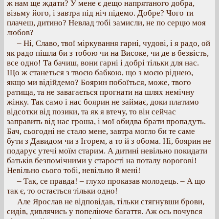
ж нам ще ждати? У мене є дещо напрятаного добра,
візьму його, і завтра під ніч підемо. Добре? Чого ти
плачеш, дитино? Невлад тобі замисли, не по серцю моя
любов?
– Ні, Славо, твої міркування гарні, чудові, і я радо, ой
як радо пішла би з тобою чи на Високе, чи де в безвість,
все одно! Та бачиш, вони гарні і добрі тільки для нас.
Що ж станеться з твоєю бабкою, що з моєю ріднею,
якщо ми відійдемо? Боярин побоїться, може, твого
ратища, та не завагається прогнати на шлях немічну
жінку. Так само і нас боярин не займає, доки платимо
відсотки від позики, та як я втечу, то він сейчас
заправить від нас гроша, і мої обидва брати пропадуть.
Бач, сьогодні не стало мене, завтра могло би те саме
бути з Давидом чи з Ігорем, а то й з обома. Ні, боярин не
подарує утечі моїм старим. А дитині невільно покидати
батьків безпомічними у старості на поталу ворогові!
Невільно сього тобі, невільно й мені!
– Так, се правда! – глухо проказав молодець. – А що
так є, то остається тільки одно!
Але Ярослав не відповідав, тільки стягнувши брови,
сидів, дивлячись у попеліюче багаття. Аж ось почувся