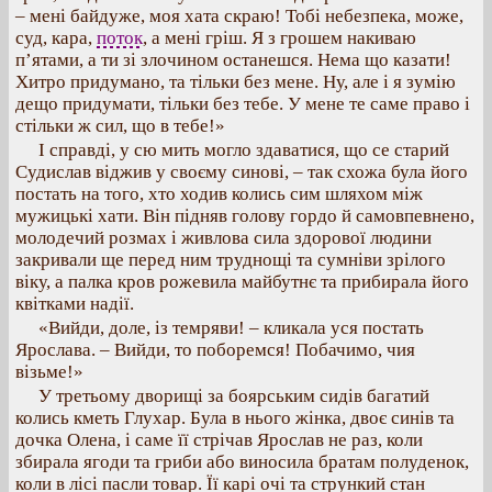
– мені байдуже, моя хата скраю! Тобі небезпека, може,
суд, кара,
поток
, а мені гріш. Я з грошем накиваю
п’ятами, а ти зі злочином останешся. Нема що казати!
Хитро придумано, та тільки без мене. Ну, але і я зумію
дещо придумати, тільки без тебе. У мене те саме право і
стільки ж сил, що в тебе!»
І справді, у сю мить могло здаватися, що се старий
Судислав віджив у своєму синові, – так схожа була його
постать на того, хто ходив колись сим шляхом між
мужицькі хати. Він підняв голову гордо й самовпевнено,
молодечий розмах і живлова сила здорової людини
закривали ще перед ним труднощі та сумніви зрілого
віку, а палка кров рожевила майбутнє та прибирала його
квітками надії.
«Вийди, доле, із темряви! – кликала уся постать
Ярослава. – Вийди, то поборемся! Побачимо, чия
візьме!»
У третьому дворищі за боярським сидів багатий
колись кметь Глухар. Була в нього жінка, двоє синів та
дочка Олена, і саме її стрічав Ярослав не раз, коли
збирала ягоди та гриби або виносила братам полуденок,
коли в лісі пасли товар. Її карі очі та стрункий стан