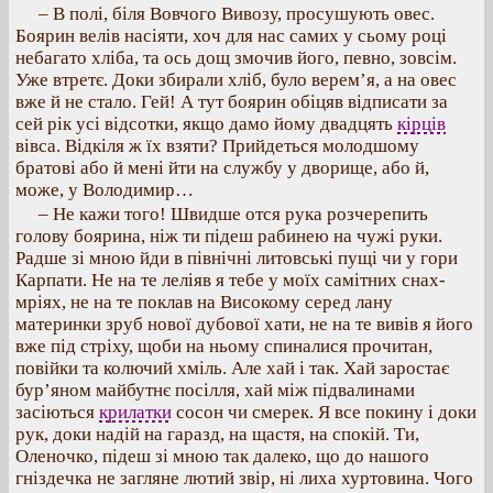
– В полі, біля Вовчого Вивозу, просушують овес.
Боярин велів насіяти, хоч для нас самих у сьому році
небагато хліба, та ось дощ змочив його, певно, зовсім.
Уже втретє. Доки збирали хліб, було верем’я, а на овес
вже й не стало. Гей! А тут боярин обіцяв відписати за
сей рік усі відсотки, якщо дамо йому двадцять
кірців
вівса. Відкіля ж їх взяти? Прийдеться молодшому
братові або й мені йти на службу у дворище, або й,
може, у Володимир…
– Не кажи того! Швидше отся рука розчерепить
голову боярина, ніж ти підеш рабинею на чужі руки.
Радше зі мною йди в північні литовські пущі чи у гори
Карпати. Не на те леліяв я тебе у моїх самітних снах-
мріях, не на те поклав на Високому серед лану
материнки зруб нової дубової хати, не на те вивів я його
вже під стріху, щоби на ньому спиналися прочитан,
повійки та колючий хміль. Але хай і так. Хай заростає
бур’яном майбутнє посілля, хай між підвалинами
засіються
крилатки
сосон чи смерек. Я все покину і доки
рук, доки надій на гаразд, на щастя, на спокій. Ти,
Оленочко, підеш зі мною так далеко, що до нашого
гніздечка не загляне лютий звір, ні лиха хуртовина. Чого