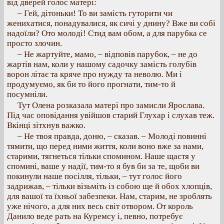
від дверей голос матері:
– Гей, дітоньки! То ви замість гуторити чи
женихатися, понадувалися, як сичі у днину? Вже ви собі
надоїли? Ото молоді! Стид вам обом, а для парубка се
просто злочин.
– Не жартуйте, мамо, – відповів парубок, – не до
жартів нам, коли у нашому садочку замість голубів
ворон літає та кряче про нужду та неволю. Ми і
продумуємо, як би то його прогнати, тим-то й
посумніли.
Тут Олена розказала матері про замисли Ярослава.
Під час оповідання увійшов старий Глухар і слухав теж.
Вкінці зітхнув важко.
– Не твоя правда, доню, – сказав. – Молоді повинні
тямити, що перед ними життя, коли воно вже за нами,
старими, тягнеться тільки спомином. Наше щастя у
спомині, ваше у надії, тим-то я був би за те, щоби ви
покинули наше посілля, тільки, – тут голос його
задрижав, – тільки візьміть із собою ще й обох хлопців,
для вашої та їхньої забезпеки. Нам, старим, не зроблять
уже нічого, а для них весь світ отвором. От король
Данило веде рать на Куремсу і, певно, потребує