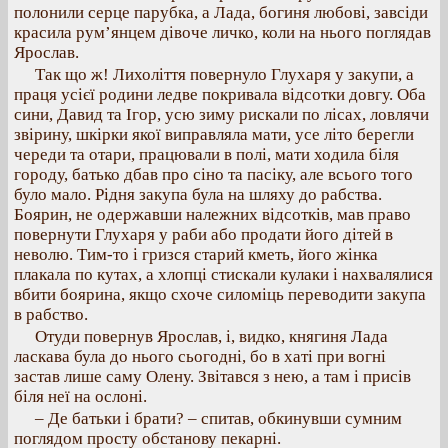
полонили серце парубка, а Лада, богиня любові, завсіди
красила рум’янцем дівоче личко, коли на нього поглядав
Ярослав.
Так що ж! Лихоліття повернуло Глухаря у закупи, а
праця усієї родини ледве покривала відсотки довгу. Оба
сини, Давид та Ігор, усю зиму рискали по лісах, ловлячи
звірину, шкірки якої виправляла мати, усе літо берегли
череди та отари, працювали в полі, мати ходила біля
городу, батько дбав про сіно та пасіку, але всього того
було мало. Рідня закупа була на шляху до рабства.
Боярин, не одержавши належних відсотків, мав право
повернути Глухаря у раби або продати його дітей в
неволю. Тим-то і гризся старий кметь, його жінка
плакала по кутах, а хлопці стискали кулаки і нахвалялися
вбити боярина, якщо схоче силоміць переводити закупа
в рабство.
Отуди повернув Ярослав, і, видко, княгиня Лада
ласкава була до нього сьогодні, бо в хаті при вогні
застав лише саму Олену. Звітався з нею, а там і присів
біля неї на ослоні.
– Де батьки і брати? – спитав, обкинувши сумним
поглядом просту обстанову пекарні.