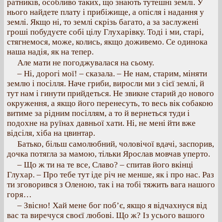
ратників, особливо таких, що знають тутешні землі. У
нього найдете плату і прибіжище, а опісля і надання у
землі. Якщо ні, то землі скрізь багато, а за заслужені
гроші побудуєте собі цілу Глухарівку. Тоді і ми, старі,
стягнемося, може, колись, якщо доживемо. Се одинока
наша надія, як на тепер.
Але мати не погоджувалася на сьому.
– Ні, дорогі мої! – сказала. – Не нам, старим, міняти
землю і посілля. Наче гриби, виросли ми з сієї землі, й
тут нам і гинути прийдеться. Не звикне старий до нового
окруження, а якщо його перенесуть, то весь вік собакою
витиме за рідним посіллям, а то й вернеться туди і
подохне на руїнах давньої хати. Ні, не мені йти вже
відсіля, хіба на цвинтар.
Батько, більш самолюбний, чоловічої вдачі, заспорив,
дочка потягла за мамою, тільки Ярослав мовчав уперто.
– Що ж ти на те все, Славо? – спитав його вкінці
Глухар. – Про тебе тут іде річ не менше, як і про нас. Раз
ти зговорився з Оленою, так і на тобі тяжить вага нашого
горя…
– Звісно! Хай мене бог поб’є, якщо я відчахнуся від
вас та виречуся своєї любові. Що ж? Із усього вашого