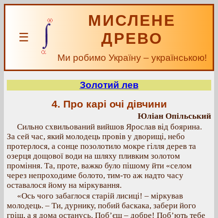
МИСЛЕНЕ
ДРЕВО
☰
Ми робимо Україну – українською!
Золотий лев
4. Про карі очі дівчини
Юліан Опільський
Сильно схвильований вийшов Ярослав від боярина.
За сей час, який молодець провів у дворищі, небо
протерлося, а сонце позолотило мокре гілля дерев та
озерця дощової води на шляху пливким золотом
проміння. Та, проте, важко було пішому йти «селом
через непроходиме болото, тим-то аж надто часу
оставалося йому на міркування.
«Ось чого забаглося старій лисиці! – міркував
молодець. – Ти, дурнику, побий баскака, забери його
гріш, а я дома останусь. Поб’єш – добре! Поб’ють тебе