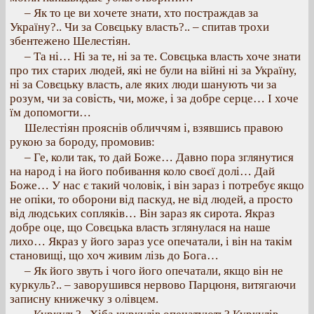
– Як то це ви хочете знати, хто постраждав за
Україну?.. Чи за Совєцьку власть?.. – спитав трохи
збентежено Шелестіян.
– Та ні… Ні за те, ні за те. Совєцька власть хоче знати
про тих старих людей, які не були на війні ні за Україну,
ні за Совєцьку власть, але яких люди шанують чи за
розум, чи за совість, чи, може, і за добре серце… І хоче
їм допомогти…
Шелестіян прояснів обличчям і, взявшись правою
рукою за бороду, промовив:
– Ге, коли так, то дай Боже… Давно пора зглянутися
на народ і на його побивання коло своєї долі… Дай
Боже… У нас є такий чоловік, і він зараз і потребує якщо
не опіки, то оборони від паскуд, не від людей, а просто
від людських сопляків… Він зараз як сирота. Якраз
добре оце, що Совєцька власть зглянулася на наше
лихо… Якраз у його зараз усе опечатали, і він на такім
становищі, що хоч живим лізь до Бога…
– Як його звуть і чого його опечатали, якщо він не
куркуль?.. – заворушився нервово Парцюня, витягаючи
записну книжечку з олівцем.