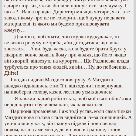
є дирехтор так, як ви зболили припустити таку думку. І
що ж?.. Ваша правда. Дирехтор місяців чотири, як є, але
завод нікому про це не говорить, щоб цукру не давати
матеріалові, із якого ми будемо організовувати
комуну…
– Для того, щоб знати, чого курка кудкудакає, то
великого розуму не треба, аби догадатися, що вона
знеслася… А ви, будь ласка, коли будете брати Бруса у
лікарню, конче заявіть йому при людях, що його, якщо
він хворий, відвезуть на курорти… Що Радянська влада
турбується про таких людей, як він… Ну, до побачення…
Дійте!
І подав сидячи Маздигонові руку. А Маздигін,
швидко підвівшись, стис її і, відходячи і повернувши
напівоберта голову, казав, лестиво усміхаючись:
– Я завжди радий робити так, щоб мої святі обов’язки
перед партією були виконані, як належиться.
Парцюня промовчав. І аж тоді устав, коли сама тільки
Маздигонова голова стала виднітися із–за соняшників. А
увійшовши у хату, він скинув піджак і повісив над
полом, на те саме місце, де він висів і раніше, і знов
почав ходити поруч ослона. Лампи він не підкручував, і