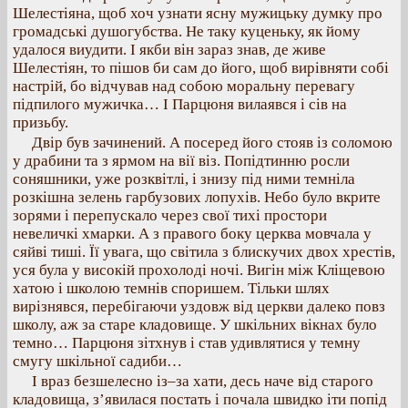
Шелестіяна, щоб хоч узнати ясну мужицьку думку про
громадські душогубства. Не таку куценьку, як йому
удалося виудити. І якби він зараз знав, де живе
Шелестіян, то пішов би сам до його, щоб вирівняти собі
настрій, бо відчував над собою моральну перевагу
підпилого мужичка… І Парцюня вилаявся і сів на
призьбу.
Двір був зачинений. А посеред його стояв із соломою
у драбини та з ярмом на вії віз. Попідтинню росли
соняшники, уже розквітлі, і знизу під ними темніла
розкішна зелень гарбузових лопухів. Небо було вкрите
зорями і перепускало через свої тихі простори
невеличкі хмарки. А з правого боку церква мовчала у
сяйві тиші. Її увага, що світила з блискучих двох хрестів,
уся була у високій прохолоді ночі. Вигін між Кліщевою
хатою і школою темнів споришем. Тільки шлях
вирізнявся, перебігаючи уздовж від церкви далеко повз
школу, аж за старе кладовище. У шкільних вікнах було
темно… Парцюня зітхнув і став удивлятися у темну
смугу шкільної садиби…
І враз безшелесно із–за хати, десь наче від старого
кладовища, з’явилася постать і почала швидко іти попід