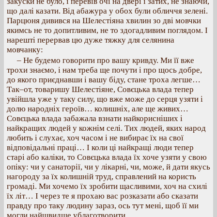
закуски не було, і перевів очі на двері і затих, не знаючи,
що далі казати. Від абажура у обох були обличчя зелені.
Парцюня дивився на Шелестіяна хвилин зо дві мовчки
якимсь не то допитливим, не то здогадливим поглядом. І
нарешті перервав цю дуже тяжку для селянина
мовчанку:
– Не будемо говорити про вашу кривду. Ми її вже
трохи знаємо, і нам треба ще почути і про щось добре,
до якого приєднавши і вашу біду, стане троха легше…
Так–от, товаришу Шелестіяне, Совєцька влада тепер
увійшла уже у таку силу, що вже може до серця узяти і
долю народніх героїв… колишніх, але ще живих…
Совєцька влада забажала взнати найкорисніших і
найкращих людей у кожнім селі. Тих людей, яких народ
любить і слухає, хоч часом і не вибирає їх на свої
відповідальні праці… І коли ці найкращі люди тепер
старі або каліки, то Совєцька влада їх хоче узяти у свою
опіку: чи у санаторії, чи у лікарні, чи, може, й дати якусь
нагороду за їх колишній труд, справлений на користь
громаді. Ми хочемо їх зробити щасливими, хоч на схилі
їх літ… І через те я прохаю вас розказати або сказати
правду про таку людину зараз, ось тут мені, щоб її ми
могли найшвидше ублаготворити…