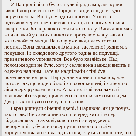
У Парцюні вікна були затулені ряднами, але кутки
вікон блищали світлом. Парцюня ходив сюди й туди
поруч ослона. Він був у одній сорочці. У його з
підтяжок через плечі висіли штани, а на ногах малися
шкарпетки, бо черевики стояли коло полу. Вигляд він мав
жидка, який у самих панчохах прогулюється у вагоні
коло свойого місця. На полу уже виднілася готова
постіль. Вона складалася із матки, застеленої рядном, з
подушки, і з складеного другого рядна на подушці,
призначеного укриватися. Все було хазяйське. Над
полом жердки не було, хоч у селян вона завжди висить з
одежею над ним. Зате на надпільній стіні був
почеплений на цвясі Парцюнин чорний піджачок, але
чогось так, що видно було і з правої кишені, і з лівої по
ліворверу ручками вгору. А на столі світила лампа із
зеленим абажуром, принесена із школи комсомольцем.
Двері в хаті було накинуто на гачок.
І враз рипнули сінешні двері, і Парцюня, як це почув,
так і став. Він саме опинився посеред хати і тепер
віддався ввесь слухові, маючи очі зосереджено
непорушні. І, бувши повернутий головою і всім
корпусом тіла до стола, здавалося, слухав спиною те, що