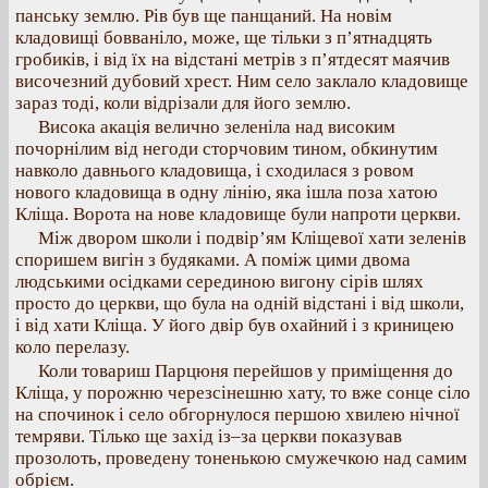
панську землю. Рів був ще панщаний. На новім
кладовищі бовваніло, може, ще тільки з п’ятнадцять
гробиків, і від їх на відстані метрів з п’ятдесят маячив
височезний дубовий хрест. Ним село заклало кладовище
зараз тоді, коли відрізали для його землю.
Висока акація велично зеленіла над високим
почорнілим від негоди сторчовим тином, обкинутим
навколо давнього кладовища, і сходилася з ровом
нового кладовища в одну лінію, яка ішла поза хатою
Кліща. Ворота на нове кладовище були напроти церкви.
Між двором школи і подвір’ям Кліщевої хати зеленів
споришем вигін з будяками. А поміж цими двома
людськими осідками серединою вигону сірів шлях
просто до церкви, що була на одній відстані і від школи,
і від хати Кліща. У його двір був охайний і з криницею
коло перелазу.
Коли товариш Парцюня перейшов у приміщення до
Кліща, у порожню черезсінешню хату, то вже сонце сіло
на спочинок і село обгорнулося першою хвилею нічної
темряви. Тілько ще захід із–за церкви показував
прозолоть, проведену тоненькою смужечкою над самим
обрієм.