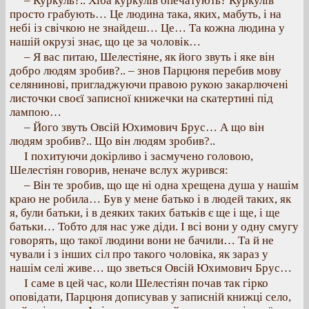
– Куркуль?.. Хіба куркулів опечатують? Куркулів
просто грабують… Це людина така, яких, мабуть, і на
небі із свічкою не знайдеш… Це… Та кожна людина у
нашій окрузі знає, що це за чоловік…
– Я вас питаю, Шелестіяне, як його звуть і яке він
добро людям зробив?.. – знов Парцюня перебив мову
селянинові, пригладжуючи правою рукою закарлючені
листочки своєї записної книжечки на скатертині під
лампою…
– Його звуть Овсій Юхимович Брус… А що він
людям зробив?.. Що він людям зробив?..
І похитуючи докірливо і засмучено головою,
Шелестіян говорив, неначе вслух журився:
– Він те зробив, що ще ні одна хрещена душа у нашім
краю не робила… Був у мене батько і в людей таких, як
я, були батьки, і в деяких таких батьків є ще і ще, і ще
батьки… Тобто для нас уже діди. І всі вони у одну смугу
говорять, що такої людини вони не бачили… Та й не
чували і з інших сіл про такого чоловіка, як зараз у
нашім селі живе… що зветься Овсій Юхимович Брус…
І саме в цей час, коли Шелестіян почав так гірко
оповідати, Парцюня дописував у записній книжці село,