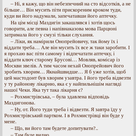
– Ні, я кажу, що він небезпечний на сто відсотків, а не
більше… Він мусить піти прискореним кроком туди,
куди ви його надумали, запечатавши його аптечку.
На цім місці Маздигін закашлявся і хотів щось
говорити, але певна і напівнаказова мова Парцюні
затримала його у смузі тільки слухання.
– Ліки, як намірили Онопрейовичу, так йому їх і
віддати треба… Але він мусить їх все ж таки заробити. І
я прохаю вас піти самому і відпечатати аптечку, і
віддати ключ старому Брусові… Мовляв, комісар із
Москви звелів. А тим часом нехай Онопрейович його
зробить хворим… Якнайшвидше… Я б уже хотів, щоб
цей мастодонт був хворим узавтра. І його треба відвезти
у ту районову лікарню, яка є у найпильнішім нагляді
нашої Чеки. Яка тут така лікарня є?
– Рохмистрівська, – була здавлена відповідь
Маздигонова.
– Ну, от. Його туди треба і відвезти. Я завтра їду у
Рохмистрівський партком. І в Рохмистрівці він буде у
мене.
– Що, ви його там будете допитувати?..
– Там буде видно.