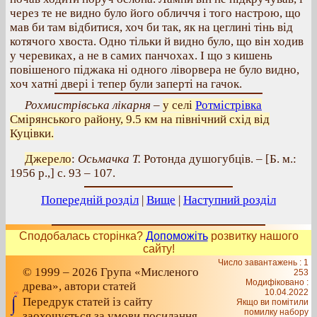
через те не видно було його обличчя і того настрою, що
мав би там відбитися, хоч би так, як на цеглині тінь від
котячого хвоста. Одно тільки й видно було, що він ходив
у черевиках, а не в самих панчохах. І що з кишень
повішеного піджака ні одного ліворвера не було видно,
хоч хатні двері і тепер були заперті на гачок.
Рохмистрівська лікарня
–
у селі
Ротмістрівка
Смірянського району, 9.5 км на північний схід від
Куцівки.
Джерело
:
Осьмачка Т.
Ротонда душогубців. – [Б. м.:
1956 р.,] с. 93 – 107.
Попередній розділ
|
Вище
|
Наступний розділ
Сподобалась сторінка?
Допоможіть
розвитку нашого
сайту!
Число завантажень : 1
© 1999 – 2026 Група «Мисленого
253
Модифіковано :
древа», автори статей
10.04.2022
Передрук статей із сайту
Якщо ви помітили
помилку набору
заохочується за умови посилання