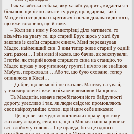
І як хазяйська собака, яку хазяїн ударить, кидається з
більшою щирістю лизати ту руку, що вдарила, так і
Маздигін осередньо скрутився і почав додавати до того,
що вже говорено, ще й таке:
– Коли ви з ним у Рохмистрівці діло матимете, то
візьміть на увагу те, що старий Брус щось у хаті був
закопав із своїм старшим сином. Мені переказував
Мадес, найменший син. З ним тепер живе старий у одній
хаті разом… І він мені й казав, що бачив, як закопували.
І потім, як старий возив старшого сина на станцію, то
Мадес шукав у порунтаному грунті і нічого не знайшов.
Мабуть, переховали… Або те, що було сховане, тепер
опинилося в Києві…
– Добре, що ви мені і це сказали. Матиму на увазі, –
утихомирююче і вже позіхаючи вимовив Парцюня.
Та Маздигін, неначе перебігаючи його байдужості
дорогу, улесливо і так, як люди свідомо промовляють
своє найрозумніше слово, ще й цим себе виказав:
– Це, що ви так чудово поставили справу про таку
жахливу людину, свідчить, що в Москві наші керівники
всі з лойом у голові… І це правда, бо я це одного
партійця питався, чи справді у Матусівськім заводі уже