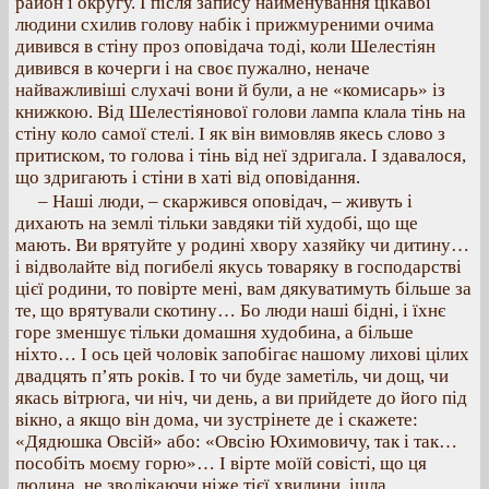
район і округу. І після запису найменування цікавої
людини схилив голову набік і прижмуреними очима
дивився в стіну проз оповідача тоді, коли Шелестіян
дивився в кочерги і на своє пужално, неначе
найважливіші слухачі вони й були, а не «комисарь» із
книжкою. Від Шелестіянової голови лампа клала тінь на
стіну коло самої стелі. І як він вимовляв якесь слово з
притиском, то голова і тінь від неї здригала. І здавалося,
що здригають і стіни в хаті від оповідання.
– Наші люди, – скаржився оповідач, – живуть і
дихають на землі тільки завдяки тій худобі, що ще
мають. Ви врятуйте у родині хвору хазяйку чи дитину…
і відволайте від погибелі якусь товаряку в господарстві
цієї родини, то повірте мені, вам дякуватимуть більше за
те, що врятували скотину… Бо люди наші бідні, і їхнє
горе зменшує тільки домашня худобина, а більше
ніхто… І ось цей чоловік запобігає нашому лихові цілих
двадцять п’ять років. І то чи буде заметіль, чи дощ, чи
якась вітрюга, чи ніч, чи день, а ви прийдете до його під
вікно, а якщо він дома, чи зустрінете де і скажете:
«Дядюшка Овсій» або: «Овсію Юхимовичу, так і так…
пособіть моєму горю»… І вірте моїй совісті, що ця
людина, не зволікаючи ніже тієї хвилини, ішла,