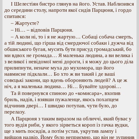
І Шелестіян бистро глянув на його. Устав. Наблизився
до середини столу, напроти якої сидів Парцюня, і гордо
спитався:
– Жартуєте?
– Ні… – відповів Парцюня.
– А коли ні, то і я не жартую… Собаці собача смерть,
а тій людині, що гірша від смердючої собаки і дужча від
обшиського бугая, мусить бути присуд громадський, бо
ми вдвох не громада… Я маленька людина, а ви велика і
з великої і невідомої мені дороги, і я можу до цього діла
прилипнути, неначе муха до мухомора, що його
навмисне підклали… Бо хто ж ви такий і де ваші
совєцькі закони, що вдень обороняють людей? А це ж
ніч, а я маленька людина… Ні… Бувайте здорові…
Та й повернувся спиною до «комисара», вхопив
бриль, надів, і взявши пужаленце, якось похапцем
відчинив двері… І швидко потупав, чути було, до
перелазу.
А Парцюня з таким виразом на обличчі, який буває у
того вудія риби, у якого зірветься короп із гачка вудки,
ще з мить посидів, а потім устав, укрутив лампу і
вийшов надвір. Йому було неприємно, що він не зупинив