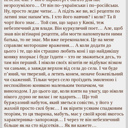
незрозумілого… От він по–українськи і по–російськи.
Ну, просто ледве читає… А підіть же ви, всі рецепти по
латині знає напам’ять. І хто його навчив? і коли? Та й
чорт його знає… Той син, що зараз у Києві, теж
небезпечний для влади. Він куркулячий поет… Але, щоб
знав він вітінарні рецепти, аби могти напомпувати ними
батька, то не знає. Ми вже переконалися. Це на мене
справляє моторошне враження… А коли додати до
цього і те, що він страшно любить коні і що найдикішу
коняку вхоркає і буде їздити – хто не зважиться десь, то
там він перший. І ніколи своїх візитів не відбуває візком
чи саньми, а завжди верхом від села до села. І чи буде
п’яний, чи тверезий, а летить конем, неначе божевільний
чи скажений. Тільки через село проїздить змиленою і
неспокійною конякою маленьким тюпачком, чи
виноходом. І до цього ще, коли взяти на увагу, що ніколи
нікого дурно не вилає і не вдарить… Що той
буржуазний набуток, який зветься совістю, у його у
жахній просто силі буяє… І як вірити усяким спадковим
теоріям, то ця тварюка, мабуть, має у своїй крові якогось
характерника–запорожця… І через те він небезпечний
більше як на сто відсотків… Як ви кажете…