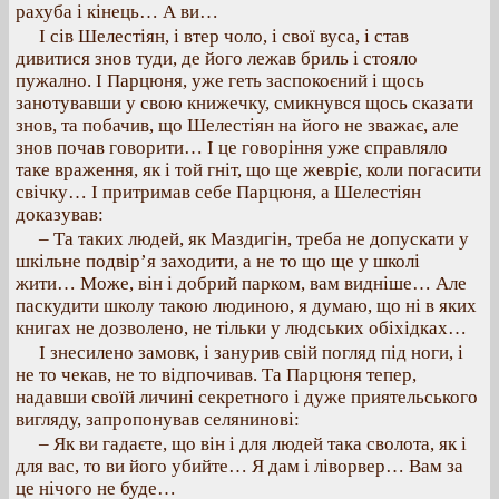
рахуба і кінець… А ви…
І сів Шелестіян, і втер чоло, і свої вуса, і став
дивитися знов туди, де його лежав бриль і стояло
пужално. І Парцюня, уже геть заспокоєний і щось
занотувавши у свою книжечку, смикнувся щось сказати
знов, та побачив, що Шелестіян на його не зважає, але
знов почав говорити… І це говоріння уже справляло
таке враження, як і той гніт, що ще жевріє, коли погасити
свічку… І притримав себе Парцюня, а Шелестіян
доказував:
– Та таких людей, як Маздигін, треба не допускати у
шкільне подвір’я заходити, а не то що ще у школі
жити… Може, він і добрий парком, вам видніше… Але
паскудити школу такою людиною, я думаю, що ні в яких
книгах не дозволено, не тільки у людських обіхідках…
І знесилено замовк, і занурив свій погляд під ноги, і
не то чекав, не то відпочивав. Та Парцюня тепер,
надавши своїй личині секретного і дуже приятельського
вигляду, запропонував селянинові:
– Як ви гадаєте, що він і для людей така сволота, як і
для вас, то ви його убийте… Я дам і ліворвер… Вам за
це нічого не буде…