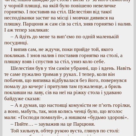
у чорній пляшці, на якій було повішено невеличке
горнятко. І поставив на стіл. Шелестіян від такої
несподіванки застиг на місці і мовчки дивився на
пляшку. Парцюня ж сам сів за стіл, зняв горнятко і налив.
І аж тепер закликав:
– А йдіть до мене та вип’ємо по одній маленькій
посудинці.
І випив сам, не ждучи, поки прийде той, якого
покликав. І знов налив і поставив горнятко на столі, а
пляшку взяв і спустив за стіл, униз коло себе.
Шелестіян був у тім самім убранні, що і вдень. Навіть
те саме пужално тримав у руках. І тепер, коли він
побачив, що випивка відбувалася без його, повернувся
помалу до кочерг і притулив там пужаленце, а бриль
поклавши на лаву, сів на неї на ріжку стола і удавано
байдуже сказав:
– А я думав, що настоящі комуністи не п’ють горілки,
а воно, мабуть, так, мов колись ченці було, що вголос
мали: «Господи помилуй», а нишком «будьмо здорові».
– Пийте… – зауважив на це Парцюня.
Той хильнув, обтер рукою вуста, глянув по столі: