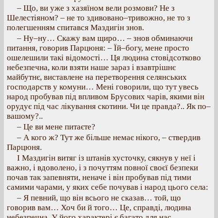
– Що, ви уже з хазяїном вели розмови? Не з
Шелестіяном? – не то здивовано–тривожно, не то з
полегшенням спитався Маздигін знов.
– Ну–ну… Скажу вам щиро… – знов обминаючи
питання, говорив Парцюня: – Їй–богу, мене просто
ошелешили такі відомості… Ця людина стовідсотково
небезпечна, коли взяти наше зараз і взавтрішнє
майбутнє, виставлене на перетворення селянських
господарств у комуни… Мені говорили, що тут увесь
народ пробував під впливом Брусових чарів, якими він
орудує під час лікування скотини. Чи це правда?.. Як по–
вашому?..
– Це ви мене питаєте?
– А кого ж? Тут же більше немає нікого, – ствердив
Парцюня.
І Маздигін витяг із штанів хусточку, сякнув у неї і
важно, і вдоволено, і з почуттям повної своєї безпеки
почав так запевняти, неначе і він пробував під тими
самими чарами, у яких себе почував і народ цього села:
– Я певний, що він всього не сказав… той, що
говорив вам… Хоч би й того… Це, справді, людина
небезпечна. У його характері є багато для нас