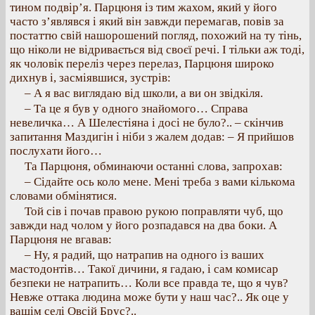
тином подвір’я. Парцюня із тим жахом, який у його
часто з’являвся і який він завжди перемагав, повів за
постаттю свій нашорошений погляд, похожий на ту тінь,
що ніколи не відривається від своєї речі. І тільки аж тоді,
як чоловік переліз через перелаз, Парцюня широко
дихнув і, засміявшися, зустрів:
– А я вас виглядаю від школи, а ви он звідкіля.
– Та це я був у одного знайомого… Справа
невеличка… А Шелестіяна і досі не було?.. – скінчив
запитання Маздигін і ніби з жалем додав: – Я прийшов
послухати його…
Та Парцюня, обминаючи останні слова, запрохав:
– Сідайте ось коло мене. Мені треба з вами кількома
словами обмінятися.
Той сів і почав правою рукою поправляти чуб, що
завжди над чолом у його розпадався на два боки. А
Парцюня не вгавав:
– Ну, я радий, що натрапив на одного із ваших
мастодонтів… Такої дичини, я гадаю, і сам комисар
безпеки не натрапить… Коли все правда те, що я чув?
Невже оттака людина може бути у наш час?.. Як оце у
вашім селі Овсій Брус?..