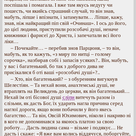
поспішала і помагала. І вже там якусь недугу чи
пошесть, чи якийсь страшний случай, то він знав,
мабуть, ліпше і впізнати, і затамувати… Ліпше, кажу,
знав, ніж найкращий піп свій «Очинаш». І ось до його,
до цієї людини, приступили розсобачі душі, неначе
книжники і фарисеї до Христа, і запечатали всі його
ліки…
– Почекайте… – перебив знов Парцюня, – то він,
мабуть, як то кажуть, «з миру по нитці – голому
сорочка», назбирав собі і запасів усяких?.. Він, мабуть,
у вас і багатенький, бо так з доброго дива не
присікалися б оті ваші «розсобачі душі»?..
– Хто, він багатенький? – з обуренням вигукнув
Шелестіян. – Та нехай вони, анахтемські душі, не
втраплять на Великдень до церкви, як він багатенький…
Нехай їм оті бісової душі
сліпи
витечуть разом із
слізьми, як дасть Бог, їх ударить нагла причина серед
наглої дороги, якщо вони побачили у його якесь
багатство… Та він, Овсій Юхимович, ніколи і накриво ні
в кого не допоминався за якоюсь платою за свою
роботу… Дасть людина сама – візьме і подякує… Не
дасть і скаже: «Я вже вам колись віддячуся, поборгуйте,