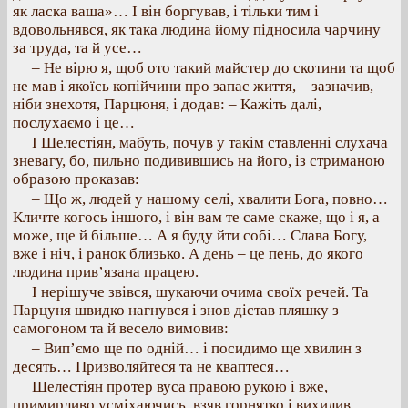
як ласка ваша»… І він боргував, і тільки тим і
вдовольнявся, як така людина йому підносила чарчину
за труда, та й усе…
– Не вірю я, щоб ото такий майстер до скотини та щоб
не мав і якоїсь копійчини про запас життя, – зазначив,
ніби знехотя, Парцюня, і додав: – Кажіть далі,
послухаємо і це…
І Шелестіян, мабуть, почув у такім ставленні слухача
зневагу, бо, пильно подивившись на його, із стриманою
образою проказав:
– Що ж, людей у нашому селі, хвалити Бога, повно…
Кличте когось іншого, і він вам те саме скаже, що і я, а
може, ще й більше… А я буду йти собі… Слава Богу,
вже і ніч, і ранок близько. А день – це пень, до якого
людина прив’язана працею.
І нерішуче звівся, шукаючи очима своїх речей. Та
Парцуня швидко нагнувся і знов дістав пляшку з
самогоном та й весело вимовив:
– Вип’ємо ще по одній… і посидимо ще хвилин з
десять… Призволяйтеся та не кваптеся…
Шелестіян протер вуса правою рукою і вже,
примирливо усміхаючись, взяв горнятко і вихилив