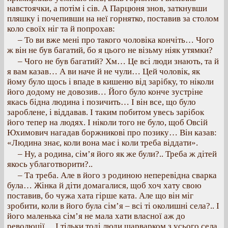
навстоячки, а потім і сів. А Парцюня знов, заткнувши
пляшку і почепивши на неї горнятко, поставив за столом
коло своїх ніг та й попрохав:
– То ви вже мені про такого чоловіка кончіть… Чого
ж він не був багатий, бо я цього не візьму ніяк утямки?
– Чого не був багатий? Хм… Це всі люди знають, та й
я вам казав… А ви наче й не чули… Цей чоловік, як
йому було щось і впаде в кишеню від зарібку, то ніколи
його додому не довозив… Його було конче зустріне
якась бідна людина і позичить… І він все, що було
зароблене, і віддавав. І таким побитом увесь зарібок
його тепер на людях. І ніколи того не було, щоб Овсій
Юхимович нагадав боржникові про позику… Він казав:
«Людина знає, коли вона має і коли треба віддати».
– Ну, а родина, сім’я його як же були?.. Треба ж дітей
якось ублаготворити?..
– Та треба. Але в його з родиною неперевідна сварка
була… Жінка й діти домагалися, щоб хоч хату свою
поставив, бо чужа хата гірше ката. Але що він міг
зробити, коли в його була сім’я – всі ті околишні села?.. І
його маленька сім’я не мала хати власної аж до
революції… І тільки тоді люди шарварком з усього села