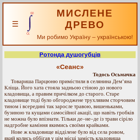
МИСЛЕНЕ
ДРЕВО
☰
Ми робимо Україну – українською!
Ротонда душогубців
«Сеанс»
Тодось Осьмачка
Товариша Парцюню примістили в селянина Дем’яна
Кліща. Його хата стояла задньою стіною до нового
кладовища, а правим причілком до старого. Старе
кладовище тоді було обгороджене трухлявим сторчовим
тином і всередині так заросле травою, вишеньками,
бузиною та кущами самосійної акації, що навіть гробків
не можна було впізнати. Тільки де–не–де із трави сіріло
надгробне каміння якимись своїми крайками.
Нове ж кладовище відділене було від села ровом,
який колись оббігав у цім місці замість кладовища