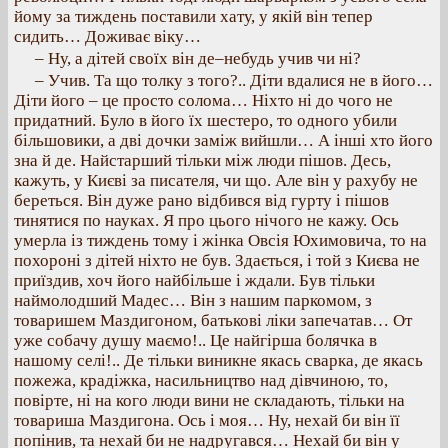
йому за тиждень поставили хату, у якій він тепер
сидить… Доживає віку…
– Ну, а дітей своїх він де–небудь учив чи ні?
– Учив. Та що толку з того?.. Діти вдалися не в його…
Діти його – це просто солома… Ніхто ні до чого не
придатний. Було в його їх шестеро, то одного убили
більшовики, а дві дочки заміж вийшли… А інші хто його
зна й де. Найстарший тільки між люди пішов. Десь,
кажуть, у Києві за писателя, чи що. Але він у рахубу не
береться. Він дуже рано відбився від гурту і пішов
тинятися по науках. Я про цього нічого не кажу. Ось
умерла із тиждень тому і жінка Овсія Юхимовича, то на
похороні з дітей ніхто не був. Здається, і той з Києва не
приїздив, хоч його найбільше і ждали. Був тільки
наймолодший Мадес… Він з нашим паркомом, з
товаришем Маздигоном, батькові ліки запечатав… От
уже собачу душу маємо!.. Це найгірша болячка в
нашому селі!.. Де тільки виникне якась сварка, де якась
пожежа, крадіжка, насильництво над дівчиною, то,
повірте, ні на кого люди вини не складають, тільки на
товариша Маздигона. Ось і моя… Ну, нехай би він її
попінив, та нехай би не надругався… Нехай би він у