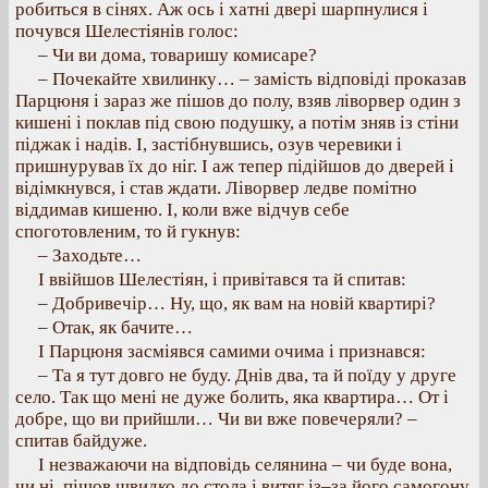
робиться в сінях. Аж ось і хатні двері шарпнулися і
почувся Шелестіянів голос:
– Чи ви дома, товаришу комисаре?
– Почекайте хвилинку… – замість відповіді проказав
Парцюня і зараз же пішов до полу, взяв ліворвер один з
кишені і поклав під свою подушку, а потім зняв із стіни
піджак і надів. І, застібнувшись, озув черевики і
пришнурував їх до ніг. І аж тепер підійшов до дверей і
відімкнувся, і став ждати. Ліворвер ледве помітно
віддимав кишеню. І, коли вже відчув себе
споготовленим, то й гукнув:
– Заходьте…
І ввійшов Шелестіян, і привітався та й спитав:
– Добривечір… Ну, що, як вам на новій квартирі?
– Отак, як бачите…
І Парцюня засміявся самими очима і признався:
– Та я тут довго не буду. Днів два, та й поїду у друге
село. Так що мені не дуже болить, яка квартира… От і
добре, що ви прийшли… Чи ви вже повечеряли? –
спитав байдуже.
І незважаючи на відповідь селянина – чи буде вона,
чи ні, пішов швидко до стола і витяг із–за його самогону