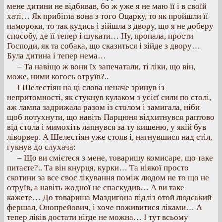
мене дитини не відбивав, бо ж уже я не маю її і в своїй
хаті… Як прибігла вона з того Оцарку, то як пройшли її
памороки, то так кудись і зійшла з двору, що я не доберу
способу, де її тепер і шукати… Ну, пропала, прости
Господи, як та собака, що сказиться і зійде з двору…
Була дитина і тепер нема…
– Та навіщо ж вони їх запечатали, ті ліки, що він,
може, ними когось отруїв?..
І Шелестіян на ці слова неначе зринув із
непритомності, як стукнув кулаком з усієї сили по столі,
аж лампа задрижала разом із столом і замигала, ніби
щоб потухнути, що навіть Парцюня відхитнувся раптово
від стола і мимохіть лапнувся за ту кишеню, у якій був
ліворвер. А Шелестіян уже стояв і, нагнувшися над стіл,
гукнув до слухача:
– Що ви смієтеся з мене, товаришу комисаре, що таке
питаєте?.. Та він кнурця, курки… Та ніякої просто
скотини за все своє лікування поміж людом не то що не
отруїв, а навіть жодної не спаскудив… А ви таке
кажете… До товариша Маздигона підліз отой людський
фершал, Онопрейович, і хоче поживитися ліками… А
тепер ліків достати нігде не можна… І тут всьому