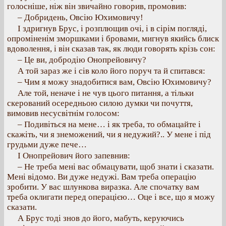
голосніше, ніж він звичайно говорив, промовив:
– Добридень, Овсію Юхимовичу!
І здригнув Брус, і розплющив очі, і в сірім погляді,
опроміненім зморшками і бровами, мигнув якийсь блиск
вдоволення, і він сказав так, як люди говорять крізь сон:
– Це ви, добродію Онопрейовичу?
А той зараз же і сів коло його поруч та й спитався:
– Чим я можу знадобитися вам, Овсію Юхимовичу?
Але той, неначе і не чув цього питання, а тільки
скерований осередньою силою думки чи почуття,
вимовив несусвітнім голосом:
– Подивіться на мене… і як треба, то обмацайте і
скажіть, чи я знеможений, чи я недужий?.. У мене і під
грудьми дуже пече…
І Онопрейович його запевнив:
– Не треба мені вас обмацувати, щоб знати і сказати.
Мені відомо. Ви дуже недужі. Вам треба операцію
зробити. У вас шлункова виразка. Але спочатку вам
треба оклигати перед операцією… Оце і все, що я можу
сказати.
А Брус тоді знов до його, мабуть, керуючись