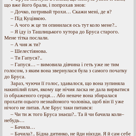
що вже його брали, і попрохав знов:
– Дочко, потривай трохи… Скажи мені, де я?
– Під Куцівкою.
– А чого ж це ти опинилася ось тут коло мене?..
– Я іду із Ташлицького хутора до Бруса старого.
Мене тітка послали.
– А чия ж ти?
– Шелестіянова.
– Ти Гапуся?..
– Гапуся… – вимовила дівчина і геть уже не тим
голосом, з яким вона звернулася була з самого початку
до Бруса.
Зараз, чуючи її голос, здавалося, що вона зупиняла
накипілий плач, якому ще нічия ласка не дала вирватися
із ображеного серця… Або неначе вона збиралася
прохати оцього незнайомого чоловіка, щоб він її уже
нічого не питав. Але Брус таки питався:
– Чи ти ж того Бруса знаєш?.. Та й чи бачила коли–
небудь…
– Бачила…
– Бачила?.. Бідна дитинко, не йди нікуди. Я й сам себе