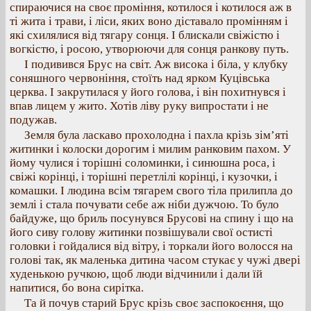
спираючися на своє проміння, котилося і котилося аж в
ті жита і трави, і ліси, яких воно діставало промінням і
які схилялися від тягару сонця. І блискали свіжістю і
вогкістю, і росою, утворюючи для сонця ранкову путь.
І подивився Брус на світ. Аж висока і біла, у клубку
соняшного червоніння, стоїть над ярком Куцівська
церква. І закрутилася у його голова, і він похитнувся і
впав лицем у жито. Хотів ліву руку випростати і не
подужав.
Земля була ласкаво прохолодна і пахла крізь зім’яті
житинки і колоски дорогим і милим ранковим пахом. У
йому чулися і торішні соломинки, і синюшна роса, і
свіжі корінці, і торішні перетлілі корінці, і кузочки, і
комашки. І людина всім тягарем свого тіла прилипла до
землі і стала почувати себе аж ніби дужчою. То було
байдуже, що бриль посунувся Брусові на спину і що на
його сиву голову житинки позвішували свої остисті
головки і гойдалися від вітру, і торкали його волосся на
голові так, як маленька дитина часом стукає у чужі двері
худенькою ручкою, щоб люди відчинили і дали їй
напитися, бо вона сирітка.
Та й почув старий Брус крізь своє заспокоєння, що