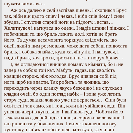
шукати вимикача…
Аж ось далеко в селі заспівав півень. І схопився Брус
так, ніби він цього співу і чекав, і ніби спів йому і сили
збудив. І спустив старий ноги на підлогу, і встав…
Хилитнувся і нагнувся до одежі. І надів штани і піджак. І
побачивши те, що бриль лежить долі, хотів не брать
його. Та думка несамовита торкнула свідомість, що
оцей, який з ним розмовляв, може дати собаці понюхати
бриль, і собака знайде, куди хазяїн утік. І нагнувся, і
надів бриль, хоч трохи, трохи він не ліг поруч бриля…
І, не оглядаючися вийшов помалу з кімнати, бо її не
запер за собою той кат. Мабуть, гадав, що кволість
кращий сторож, ніж колодка. Брус дивився собі під
ноги, щоб не впасти. Так робить і та людина, що
переходить через кладку якусь безодню і не спускає з
кладки очей, бо один погляд набік – і вона уже летить
сторч туди, звідки живою уже не вернеться… Сіни були
освітлені так само, як і тоді, коли він увійшов сюди. Він
упізнав двері в купальню. І ввійшов туди. Чоботи його
лежали коло дверей під стіною, а сорочки коло ванни. І
він рішив іти у больничних. І витяг з кишені носову
хусточку, і зв’язав чоботи нею за ті вуха, за які він