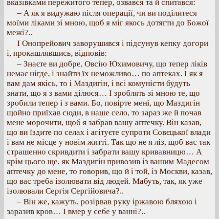
вказівками пережитого тепер, озвався та й спитався:
– А як я видужаю після операції, чи ви поділитеся
моїми ліками зі мною, щоб я міг якось дотягти до Божої
межі?..
І Онопрейович заворушився і підсунув кепку догори
і, прокашлявшись, відповів:
– Знаєте ви добре, Овсію Юхимовичу, що тепер ліків
немає нігде, і знайти їх неможливо… по аптеках. І як я
вам дам якісь, то і Маздигін, і всі комуністи будуть
знати, що я з вами ділюся… І зроблять зі мною те, що
зробили тепер і з вами. Бо, повірте мені, що Маздигін
щойно приїхав сюди, в наше село, то зараз же й почав
мене морочити, щоб я забрав вашу аптечку. Він казав,
що ви їздите по селах і агітуєте супроти Совєцької влади
і вам не місце у новім житті. Так що не я ліз, щоб вас так
страшенно скривдити і забрати вашу кривавницю… А
крім цього ще, як Маздигін привозив із вашим Мадесом
аптечку до мене, то говорив, що й і той, із Москви, казав,
що вас треба ізолювати від людей. Мабуть, так, як уже
ізолювали Сергія Сергійовича?..
– Він же, кажуть, розірвав руку іржавою бляхою і
заразив кров… І вмер у себе у ванні?..