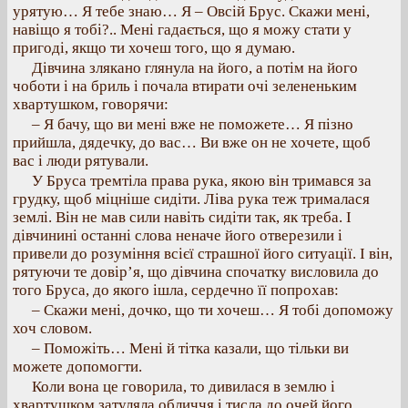
урятую… Я тебе знаю… Я – Овсій Брус. Скажи мені,
навіщо я тобі?.. Мені гадається, що я можу стати у
пригоді, якщо ти хочеш того, що я думаю.
Дівчина злякано глянула на його, а потім на його
чоботи і на бриль і почала втирати очі зелененьким
хвартушком, говорячи:
– Я бачу, що ви мені вже не поможете… Я пізно
прийшла, дядечку, до вас… Ви вже он не хочете, щоб
вас і люди рятували.
У Бруса тремтіла права рука, якою він тримався за
грудку, щоб міцніше сидіти. Ліва рука теж трималася
землі. Він не мав сили навіть сидіти так, як треба. І
дівчинині останні слова неначе його отверезили і
привели до розуміння всієї страшної його ситуації. І він,
рятуючи те довір’я, що дівчина спочатку висловила до
того Бруса, до якого ішла, сердечно її попрохав:
– Скажи мені, дочко, що ти хочеш… Я тобі допоможу
хоч словом.
– Поможіть… Мені й тітка казали, що тільки ви
можете допомогти.
Коли вона це говорила, то дивилася в землю і
хвартушком затуляла обличчя і тисла до очей його.