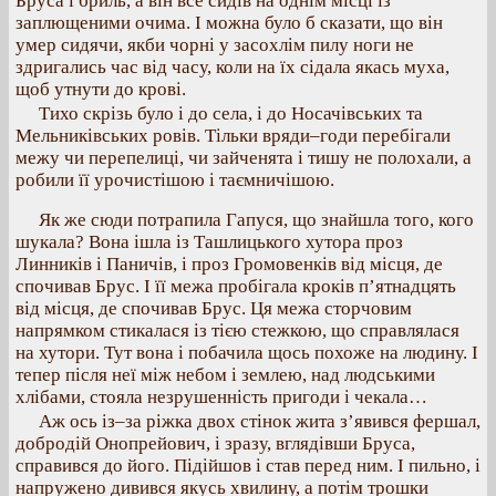
Бруса і бриль, а він все сидів на однім місці із
заплющеними очима. І можна було б сказати, що він
умер сидячи, якби чорні у засохлім пилу ноги не
здригались час від часу, коли на їх сідала якась муха,
щоб утнути до крові.
Тихо скрізь було і до села, і до Носачівських та
Мельниківських ровів. Тільки вряди–годи перебігали
межу чи перепелиці, чи зайченята і тишу не полохали, а
робили її урочистішою і таємничішою.
Як же сюди потрапила Гапуся, що знайшла того, кого
шукала? Вона ішла із Ташлицького хутора проз
Линників і Паничів, і проз Громовенків від місця, де
спочивав Брус. І її межа пробігала кроків п’ятнадцять
від місця, де спочивав Брус. Ця межа сторчовим
напрямком стикалася із тією стежкою, що справлялася
на хутори. Тут вона і побачила щось похоже на людину. І
тепер після неї між небом і землею, над людськими
хлібами, стояла незрушенність пригоди і чекала…
Аж ось із–за ріжка двох стінок жита з’явився фершал,
добродій Онопрейович, і зразу, вглядівши Бруса,
справився до його. Підійшов і став перед ним. І пильно, і
напружено дивився якусь хвилину, а потім трошки