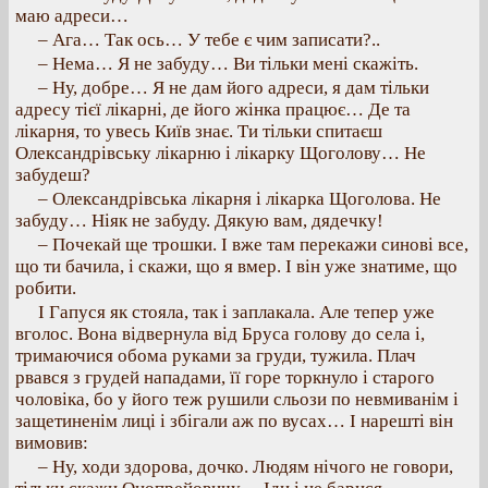
маю адреси…
– Ага… Так ось… У тебе є чим записати?..
– Нема… Я не забуду… Ви тільки мені скажіть.
– Ну, добре… Я не дам його адреси, я дам тільки
адресу тієї лікарні, де його жінка працює… Де та
лікарня, то увесь Київ знає. Ти тільки спитаєш
Олександрівську лікарню і лікарку Щоголову… Не
забудеш?
– Олександрівська лікарня і лікарка Щоголова. Не
забуду… Ніяк не забуду. Дякую вам, дядечку!
– Почекай ще трошки. І вже там перекажи синові все,
що ти бачила, і скажи, що я вмер. І він уже знатиме, що
робити.
І Гапуся як стояла, так і заплакала. Але тепер уже
вголос. Вона відвернула від Бруса голову до села і,
тримаючися обома руками за груди, тужила. Плач
рвався з грудей нападами, її горе торкнуло і старого
чоловіка, бо у його теж рушили сльози по невмиванім і
защетиненім лиці і збігали аж по вусах… І нарешті він
вимовив:
– Ну, ходи здорова, дочко. Людям нічого не говори,