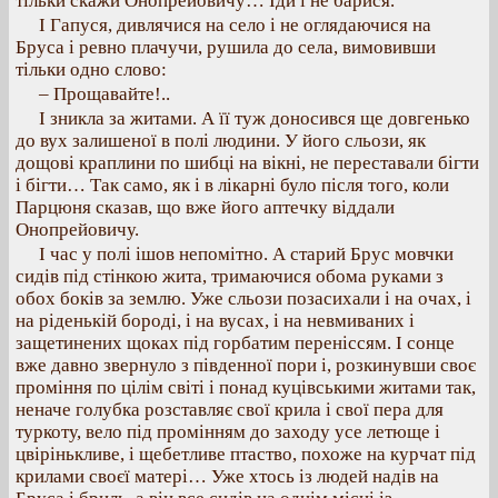
тільки скажи Онопрейовичу… Іди і не барися.
І Гапуся, дивлячися на село і не оглядаючися на
Бруса і ревно плачучи, рушила до села, вимовивши
тільки одно слово:
– Прощавайте!..
І зникла за житами. А її туж доносився ще довгенько
до вух залишеної в полі людини. У його сльози, як
дощові краплини по шибці на вікні, не переставали бігти
і бігти… Так само, як і в лікарні було після того, коли
Парцюня сказав, що вже його аптечку віддали
Онопрейовичу.
І час у полі ішов непомітно. А старий Брус мовчки
сидів під стінкою жита, тримаючися обома руками з
обох боків за землю. Уже сльози позасихали і на очах, і
на ріденькій бороді, і на вусах, і на невмиваних і
защетинених щоках під горбатим переніссям. І сонце
вже давно звернуло з південної пори і, розкинувши своє
проміння по цілім світі і понад куцівськими житами так,
неначе голубка розставляє свої крила і свої пера для
туркоту, вело під промінням до заходу усе летюще і
цвірінькливе, і щебетливе птаство, похоже на курчат під
крилами своєї матері… Уже хтось із людей надів на