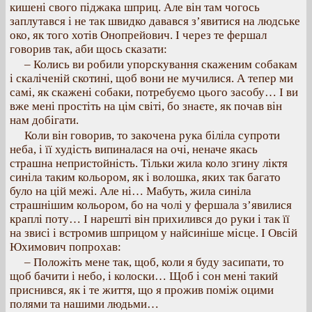
кишені свого піджака шприц. Але він там чогось
заплутався і не так швидко давався з’явитися на людське
око, як того хотів Онопрейович. І через те фершал
говорив так, аби щось сказати:
– Колись ви робили упорскування скаженим собакам
і скаліченій скотині, щоб вони не мучилися. А тепер ми
самі, як скажені собаки, потребуємо цього засобу… І ви
вже мені простіть на цім світі, бо знаєте, як почав він
нам добігати.
Коли він говорив, то закочена рука біліла супроти
неба, і її худість випиналася на очі, неначе якась
страшна непристойність. Тільки жила коло згину ліктя
синіла таким кольором, як і волошка, яких так багато
було на цій межі. Але ні… Мабуть, жила синіла
страшнішим кольором, бо на чолі у фершала з’явилися
краплі поту… І нарешті він прихилився до руки і так її
на звисі і встромив шприцом у найсиніше місце. І Овсій
Юхимович попрохав:
– Положіть мене так, щоб, коли я буду засипати, то
щоб бачити і небо, і колоски… Щоб і сон мені такий
приснився, як і те життя, що я прожив поміж оцими
полями та нашими людьми…