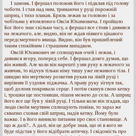
І замовк. І фершал положив його і підклав під голову
чоботи. І став над ним, тримаючи у руці порожній
шприц, і тихо плакав. Бриль лежав за головою і за
чобітьми у втомленого Овсія Юхимовича. І пройшло
Бог його знає скільки часу, а фершал все стояв і дивився
на лежачого, але, видно, він не ждав ніякого цікавого
передсмертного явища. Видно, він був пришиблений
таким спокійним і страшним випадком.
Овсій Юхимович не сплющував очей і лежав, і
дивився вгору, поперед себе. І фершал довго думав, що
він живий. Але коли він нарешті узяв руку в лежачого за
живчик, то відчув тільки німу тишу уже неживого тіла. І
швидко він мертвому розкотив рукав на лівій руці і
вирівняв її уздовж піджачка. А праву руку зігнув так,
щоб долоня покривала серце. І потім скинув свою кепку
і, трошки ще постоявши, пішов межею до села. А шприц
його все ще був у лівій руці. І тільки коли він згадав, що
люди своїм мертвим сплющують повіки, то зараз же
сквапно сховав свій шприц, надів кепку. Йому було
важко. І в його виникло питання про своє становище. А
що ж далі?.. А далі, він це добре знав, що ні в кого не
буде підстав у його відібрати аптечку. І свідомість про