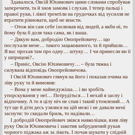
Здавалося, Овсій Юхимович цими словами спробував
заперечити, та й знов замовк і слухав. І тепер пальці і
правої руки, і лівої тремтіли на грудочках від зусилля не
втратити рівноваги, щоб не впасти.
– Отож він сам себе ізолював від людей, а якби ні, то
йому була б доля така сама, як і ваша.
– Дякую вам, добродію Онопрейовичу… що
послухали мене… такого зацькованого, та й прийшли…
Я вас прохав там про одну… штуку… І чи принесли ви її
у шприцові?..
– Приніс, Овсію Юхимовичу… – була тяжка і
силувана відповідь Онопрейовичова.
І Овсій Юхимович глянув на його і показав очима на
ліву руку та й вимовив:
– Вона у мене найнедужіша… і ви зробіть
упорскування у неї… Потрудіться… І нехай я засну і
відпочину. А то я цілу ніч не спав і такий утомлений… А
тут ще й діти десь узялися на цій межі і не давали мені
заснути: то скидали бриль, то надівали…
І добродій Онопрейович звівся навколішки, взяв ліву
руку Овсія Юхимовича і закотив забруднений рукав
чорного піджака аж за лікоть. І почав шукати у спідній