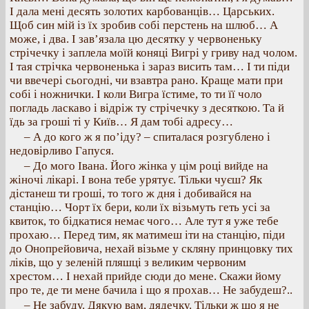
І дала мені десять золотих карбованців… Царських.
Щоб син мій із їх зробив собі перстень на шлюб… А
може, і два. І зав’язала цю десятку у червоненьку
стрічечку і заплела моїй коняці Вигрі у гриву над чолом.
І тая стрічка червоненька і зараз висить там… І ти піди
чи ввечері сьогодні, чи взавтра рано. Краще мати при
собі і ножнички. І коли Вигра їстиме, то ти її чоло
погладь ласкаво і відріж ту стрічечку з десяткою. Та й
їдь за гроші ті у Київ… Я дам тобі адресу…
– А до кого ж я по’іду? – спиталася розгублено і
недовірливо Гапуся.
– До мого Івана. Його жінка у цім році вийде на
жіночі лікарі. І вона тебе урятує. Тільки чуєш? Як
дістанеш ти гроші, то того ж дня і добивайся на
станцію… Чорт їх бери, коли їх візьмуть геть усі за
квиток, то бідкатися немає чого… Але тут я уже тебе
прохаю… Перед тим, як матимеш іти на станцію, піди
до Онопрейовича, нехай візьме у скляну принцовку тих
ліків, що у зеленій пляшці з великим червоним
хрестом… І нехай прийде сюди до мене. Скажи йому
про те, де ти мене бачила і що я прохав… Не забудеш?..
– Не забуду. Дякую вам, дядечку. Тільки ж що я не