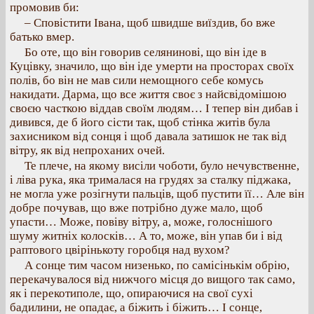
промовив би:
– Сповістити Івана, щоб швидше виїздив, бо вже
батько вмер.
Бо оте, що він говорив селянинові, що він іде в
Куцівку, значило, що він іде умерти на просторах своїх
полів, бо він не мав сили немощного себе комусь
накидати. Дарма, що все життя своє з найсвідомішою
своєю часткою віддав своїм людям… І тепер він дибав і
дивився, де б його сісти так, щоб стінка житів була
захисником від сонця і щоб давала затишок не так від
вітру, як від непроханих очей.
Те плече, на якому висіли чоботи, було нечувственне,
і ліва рука, яка трималася на грудях за сталку піджака,
не могла уже розігнути пальців, щоб пустити її… Але він
добре почував, що вже потрібно дуже мало, щоб
упасти… Може, повіву вітру, а, може, голоснішого
шуму житніх колосків… А то, може, він упав би і від
раптового цвірінькоту горобця над вухом?
А сонце тим часом низенько, по самісінькім обрію,
перекачувалося від нижчого місця до вищого так само,
як і перекотиполе, що, опираючися на свої сухі
бадилини, не опадає, а біжить і біжить… І сонце,