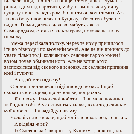
іде залізниця, і попід залізницею тече річка. І туман з
річки, і дим від паротягів, мабуть, змішалися у одну
гущину і висять над яром, бо ніч тиха, хоч і темна. А з
лівого боку ішов шлях на Куцівку, і його теж було не
видно. Тільки далеко–далеко, мабуть, аж за
Самгородком, стояла якась заграва, похожа на лісну
пожежу.
Межа пересікала толоку. Через те йому прийшлося
іти по рівному і по вкоченій землі. Але це він прийняв до
уваги тільки тоді, коли якийсь селянин парою коней і
возом почав обминати його. Але не встиг Брус
заспокоїтися від свойого висновку, як селянин припинив
коні і гукнув:
– А сідайте та підвезу!..
Старий придивився і підійшов до воза… І щоб
сховати свій сором, що не вилізе, попрохав:
– Я положу тільки свої чоботи… І ви мене покиньте
та й їдьте собі. А як скінчиться межа, то ви тоді скиньте
мої чоботи… І я надійду і візьму…
Чоловік натяг віжки, щоб коні заспокоїлися, і спитав:
– А відкіля ж ви?
– Із Смілянської лікарні… у Куцівку. І, повірте, так