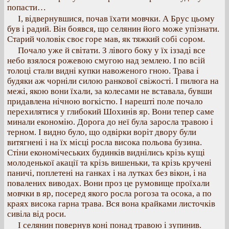
попасти…
І, відвернувшися, почав їхати мовчки. А Брус цьому
був і радий. Він боявся, що селянин його може упізнати.
Старий чоловік своє горе мав, як тяжкий собі сором.
Почало уже й світати. З лівого боку у їх іззаді все
небо взялося рожевою смугою над землею. І по всій
толоці стали видні купки навоженого гною. Трава і
будяки аж чорніли силою ранкової свіжості. І пилюга на
межі, якою вони їхали, за колесами не вставала, бувши
придавлена нічною вогкістю. І нарешті поле почало
перехилятися у глибокий Шохинів яр. Вони тепер саме
минали економію. Дорога до неї була заросла травою і
терном. І видно було, що одвірки воріт двору були
витягнені і на їх місці росла висока польова бузина.
Стіни економічеських будинків виднілись крізь кущі
молоденької акації та крізь вишеньки, та крізь кручені
паничі, поплетені на ганках і на лутках без вікон, і на
повалених виводах. Вони проз це румовище проїхали
мовчки в яр, посеред якого росла рогоза та осока, а по
краях висока гарна трава. Вся вона крайками листочків
сивіла від роси.
І селянин повернув коні понад травою і зупинив.