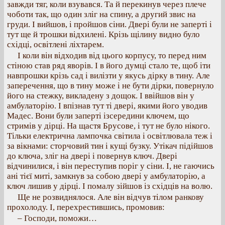
завжди тяг, коли взувався. Та й перекинув через плече
чоботи так, що один зліг на спину, а другий звис на
груди. І вийшов, і пройшов сіни. Двері були не заперті і
тут ще й трошки відхилені. Крізь щілину видно було
східці, освітлені ліхтарем.
І коли він відходив від цього корпусу, то перед ним
стіною став ряд яворів. І в його думці стало те, щоб іти
навпрошки крізь сад і вилізти у якусь дірку в тину. Але
заперечення, що в тину може і не бути дірки, повернуло
його на стежку, викладену з дощок. І ввійшов він у
амбулаторію. І впізнав тут ті двері, якими його уводив
Мадес. Вони були заперті ізсередини ключем, що
стримів у дірці. На щастя Брусове, і тут не було нікого.
Тільки електрична лампочка світила і освітлювала теж і
за вікнами: сторчовий тин і кущі бузку. Утікач підійшов
до ключа, зліг на двері і повернув ключ. Двері
відчинилися, і він переступив поріг у сіни. І, не гаючись
ані тієї миті, замкнув за собою двері у амбулаторію, а
ключ лишив у дірці. І помалу зійшов із східців на волю.
Ще не розвиднялося. Але він відчув тілом ранкову
прохолоду. І, перехрестившись, промовив:
– Господи, поможи…