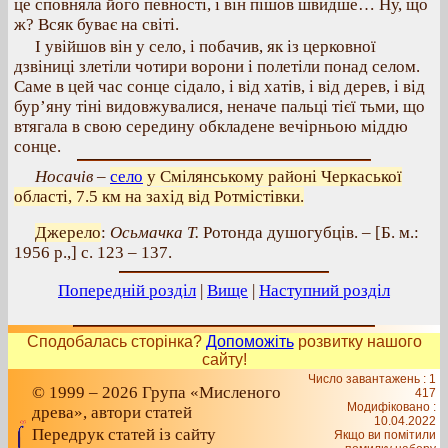
це сповняла його певності, і він пішов швидше… Ну, що
ж? Всяк буває на світі.
І увійшов він у село, і побачив, як із церковної
дзвіниці злетіли чотири ворони і полетіли понад селом.
Саме в цей час сонце сідало, і від хатів, і від дерев, і від
бур’яну тіні видовжувалися, неначе пальці тієї тьми, що
втягала в свою середину обкладене вечірньою міддю
сонце.
Носачів
–
село
у Смілянському районі Черкаської
області, 7.5 км на захід від Ротмістівки.
Джерело
:
Осьмачка Т.
Ротонда душогубців. – [Б. м.:
1956 р.,] с. 123 – 137.
Попередній розділ
|
Вище
|
Наступний розділ
Сподобалась сторінка?
Допоможіть
розвитку нашого
сайту!
Число завантажень : 1
© 1999 – 2026 Група «Мисленого
417
Модифіковано :
древа», автори статей
10.04.2022
Передрук статей із сайту
Якщо ви помітили