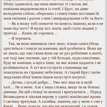
Збоку здавалося, що вона вимочує ті сльози, які
повіками видавлювалися із очей. І Брус, на диво
володіючи собою, обережно і співчутливо поставив їй
знов питання і разом з ним і виправдування себе за його:
– Як я можу тобі помогти чи комусь іншому, коли я не
знаю від чого? Я мушу все знати, щоб стати людині у
пригоді… Кажи, не соромся…
– Я черевата.
Так, як вона вимовила своє лихо, тільки самогубець
хреститься і плигає на каміння, щоб розбитися. Вона ще
не знала, що такі скоки вона ще не раз робитиме в житті,
але тоді вже знатиме, що у тій безодні, куди плигатиме,
буде не каміння, а щось інше, на яке жінки падають і не
розбиваються. А тут вся гострота становища ще
показувала на страшну небезпеку. А старий Брус своїм
людським обов’язком пішов назустріч погрозі:
– Дочко, слухай добре… Уже мої ліки не в моїй
хаті… Не в мене. Але є інша стежка, якщо ти не боязка
дівчина. На цій стежці ти можеш і врятуватися… Перед
Великоднем я лікував корову у однієї макіївської вдови.
І скотину врятував. А хазяйка, знаючи, що у мене є син у
Києві… Вона думала, що він ще нежонатий, і я думав…