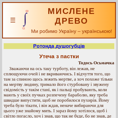
МИСЛЕНЕ
ДРЕВО
☰
Ми робимо Україну – українською!
Ротонда душогубців
Утеча з пастки
Тодось Осьмачка
Зважаючи на ось таку турботу, він лежав, не
сплющуючи очей і не вкриваючись. І відчуття того, що
там за спиною щось лежить мертве, а хоч похоже тільки
на мертву людину, тримало його стурбовану і звужену
свідомість у такім стані, як і пальці пробувають, коли
мають у своїх пучках розпечену бараболю, яку треба
швидше випустити, щоб не поробилося пухирів. Йому
треба було тікати, і він ждав, неначе вибираючи для
цього уже знайому мить. І зараз йому хотілося, щоб і
світло погасло, хоч і знав, що так не буде, бо не знав, де