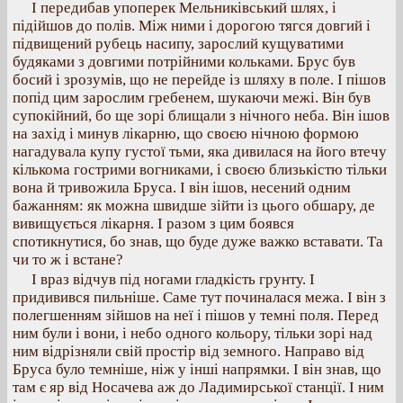
І передибав упоперек Мельниківський шлях, і
підійшов до полів. Між ними і дорогою тягся довгий і
підвищений рубець насипу, зарослий кущуватими
будяками з довгими потрійними кольками. Брус був
босий і зрозумів, що не перейде із шляху в поле. І пішов
попід цим зарослим гребенем, шукаючи межі. Він був
супокійний, бо ще зорі блищали з нічного неба. Він ішов
на захід і минув лікарню, що своєю нічною формою
нагадувала купу густої тьми, яка дивилася на його втечу
кількома гострими вогниками, і своєю близькістю тільки
вона й тривожила Бруса. І він ішов, несений одним
бажанням: як можна швидше зійти із цього обшару, де
вивищується лікарня. І разом з цим боявся
спотикнутися, бо знав, що буде дуже важко вставати. Та
чи то ж і встане?
І враз відчув під ногами гладкість грунту. І
придивився пильніше. Саме тут починалася межа. І він з
полегшенням зійшов на неї і пішов у темні поля. Перед
ним були і вони, і небо одного кольору, тільки зорі над
ним відрізняли свій простір від земного. Направо від
Бруса було темніше, ніж у інші напрямки. І він знав, що
там є яр від Носачева аж до Ладимирської станції. І ним