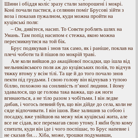
Шини і обіддя коліс зразу стали запорошені і мокрі.
Коні почали пастися, а селянин поміг Брусові зійти з
воза і показав пужалном, куди можна пройти на
куцівські поля:
– Он, дивітеся, насип. То Совєти роблять шлях на
Умань. Там попід насипом є стежка, якою можна
пересмикнутися на той бік.
Брус подякував і знов так само, як і раніше, поклав на
плечі чоботи та й пішов по мокрій траві.
Але коли вийшов до акаційової посадки, що ішла від
мельниківського поля аж до куцівських полів, то відчув
тяжку втому у всім тілі. Та ще й до того почало знов
пекти під грудьми. І свою голову він відчував з тупою
біллю, похожою на сонливість п’яної людини. І йому
здавалося, що це голова така важка, що аж ноги
вгинаються, а не тіло разом з чобітьми. І він ледве
дибав, і чогось певний був, що він дійде до села, коли не
сяде відпочивати. І він ішов. Вже залишив за собою і
посадку, вже увійшов на межу між куцівські жита, але
все не сідав, все перемагав свою утому. І якби було кому
спитати, куди він іде і чого поспішає, то Брус напевне і
не сказав би… Хіба, може, трошки подумавши,