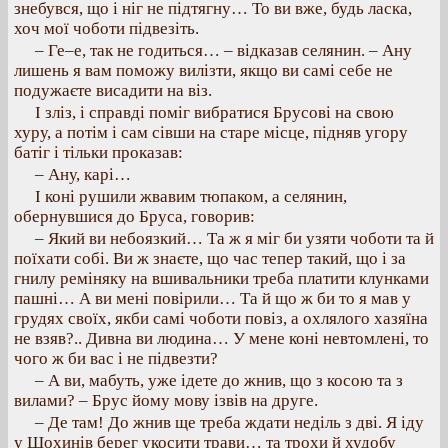
знебувся, що і ніг не підтягну… То ви вже, будь ласка,
хоч мої чоботи підвезіть.
– Ге–е, так не годиться… – відказав селянин. – Ану
лишень я вам поможу вилізти, якщо ви самі себе не
подужаєте висадити на віз.
І зліз, і справді поміг вибратися Брусові на свою
хуру, а потім і сам сівши на старе місце, підняв угору
батіг і тільки проказав:
– Ану, карі…
І коні рушили жвавим тюпаком, а селянин,
обернувшися до Бруса, говорив:
– Який ви небоязкий… Та ж я міг би узяти чоботи та й
поїхати собі. Ви ж знаєте, що час тепер такий, що і за
гнилу реміняку на вшивальники треба платити клунками
пашні… А ви мені повірили… Та й що ж би то я мав у
грудях своїх, якби самі чоботи повіз, а охлялого хазяїна
не взяв?.. Дивна ви людина… У мене коні невтомлені, то
чого ж би вас і не підвезти?
– А ви, мабуть, уже ідете до жнив, що з косою та з
вилами? – Брус йому мову ізвів на друге.
– Де там! До жнив ще треба ждати неділь з дві. Я іду
у Шохинів берег укосити трави… та трохи й худобу