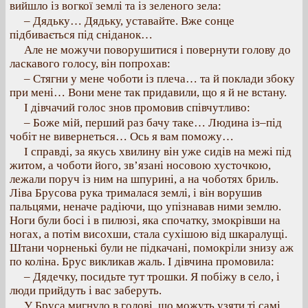
вийшло із вогкої землі та із зеленого зела:
– Дядьку… Дядьку, уставайте. Вже сонце
підбивається під сніданок…
Але не можучи поворушитися і повернути голову до
ласкавого голосу, він попрохав:
– Стягни у мене чоботи із плеча… та й поклади збоку
при мені… Вони мене так придавили, що я й не встану.
І дівчачий голос знов промовив співчутливо:
– Боже мій, перший раз бачу таке… Людина із–під
чобіт не вивернеться… Ось я вам поможу…
І справді, за якусь хвилину він уже сидів на межі під
житом, а чоботи його, зв’язані носовою хусточкою,
лежали поруч із ним на шпурині, а на чоботях бриль.
Ліва Брусова рука трималася землі, і він ворушив
пальцями, неначе радіючи, що упізнавав ними землю.
Ноги були босі і в пилюзі, яка спочатку, змокрівши на
ногах, а потім висохши, стала сухішою від шкаралущі.
Штани чорненькі були не підкачані, помокріли знизу аж
по коліна. Брус викликав жаль. І дівчина промовила:
– Дядечку, посидьте тут трошки. Я побіжу в село, і
люди прийдуть і вас заберуть.
У Бруса мигнуло в голові, що можуть узяти ті самі,