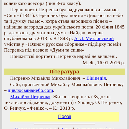
колезького асесора (чин 8-го класу).
Перші поезії Петренка бул надруковані в альманасі
«Сніп» (1841). Серед них була поезія «Дивлюся на небо
та й думку гадаю», котра стала народною піснею –
найвища нагорода для українського поета. 20 січня 1845
р. датована драматична дума «Найда», вперше
опублікована в 2013 р. В 1848 р.
А. Л. Метлинський
умістив у «Южном русском сборнике» підбірку поезій
Петренка під назвою «Думи та співи».
Прижиттєві портрети Петренка наразі не виявлені.
М. Ж., 16.01.2016 р.
Література
Петренко Михайло Миколайович. –
Вікіпедія
.
Сайт, присвячений Михайлу Миколайовичу Петренку
–
дивлюсьянанебо.com
.
Михайло Петренко
: Життя і творчість (Художні
тексти, дослідження, документи) / Упоряд. О. Петренко,
О. Редчук. «Фенікс». – К.: 2013 р.
Поезії