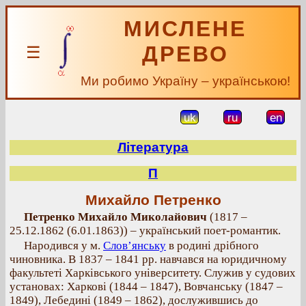
МИСЛЕНЕ
ДРЕВО
☰
Ми робимо Україну – українською!
uk
ru
en
Література
П
Михайло Петренко
Петренко Михайло Миколайович
(1817 –
25.12.1862 (6.01.1863)) – український поет-романтик.
Народився у м.
Слов’янську
в родині дрібного
чиновника. В 1837 – 1841 рр. навчався на юридичному
факультеті Харківського університету. Служив у судових
установах: Харкові (1844 – 1847), Вовчанську (1847 –
1849), Лебедині (1849 – 1862), дослужившись до