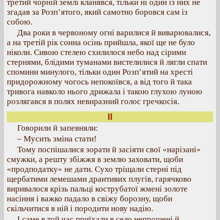
третий чорній землі кланявся, тільки ні один із них не
згадав за Розп’ятого, який самотно боровся сам із
собою.
Два роки в червоному огні варилися й виварювалися,
а на третій рік сонна осінь прийшла, якої ще не було
ніколи. Сивою стелею схилилося небо над сірими
стернями, блідими туманами вистелилися й лягли спати
спомини минулого, тільки один Розп’ятий на хресті
придорожному чогось непокоївся, а від того й така
тривога навколо нього дрижала і такою глухою луною
розлягався в полях невиразний голос гречкосія.
II
Говорили й запевняли:
– Мусить зміна стати!
Тому поспішалися зорати й засіяти свої «нарізані»
смужки, а решту збіжжя в землю заховати, щоби
«продподатку» не дати. Сухо тріщали стерні під
щербатими лемешами дрантивих плугів, гарячково
виривалося крізь пальці кострубатої жмені золоте
насіння і важко падало в свіжу борозну, щоби
скільчитися в ній і породити нову надію.
І саме в той час приїхали в село непрошені й