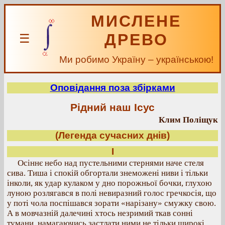
МИСЛЕНЕ
ДРЕВО
☰
Ми робимо Україну – українською!
Оповідання поза збірками
Рідний наш Ісус
Клим Поліщук
(Легенда сучасних днів)
І
Осіннє небо над пустельними стернями наче стеля
сива. Тиша і спокій обгортали знеможені ниви і тільки
інколи, як удар кулаком у дно порожньої бочки, глухою
луною розлягався в полі невиразний голос гречкосія, що
у поті чола поспішався зорати «нарізану» смужку свою.
А в мовчазній далечині хтось незримий ткав сонні
тумани, намагаючись застлати ними не тільки широкі