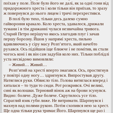
поїхав у поле. Поле було його не далі, як за одні гони від
придорожного хреста і коли тільки він приїхав, то зразу
ж повернувся до нього лицем і тричі перехрестився.
В полі було тихо, тільки десь далеко сумно
гайвороння кракало. Коло хреста, здавалося, дрижали
тумани і в тім дрижанні чулася незвичайна тривога.
Старий Петро нерішучо якось злагодив плуг і зачав
першу борозну. Йшов у напрямі хреста, пильно
вдивляючись у сіру масу Розп’ятого, який начебто
рухався. Ось підійшов іще ближче і не помітив, як стали
чогось коні і як він сам задубів коло них. Тільки поблідлі
уста несвідомо вимовляли:
– Живий… Живий…
Розп’ятий на хресті вперто змагався. Ось, простягнув
у повітрі одну ногу… здригнувся. Випростував другу.
Натяглися руки. Обвисло тіло. Голова витяглася вперед і
хиталася – то туди то сюди. Рот розкрився. Очі великі,
сині як волошки. Терновий вінок аж на брови зсунувся.
Видно: боляче. Дуже боляче. Скрутилось усе тіло.
Спраглий язик губи лиже. Не витримати. Шарпнувся і
махнув над полями рукою. Потім схопився нею за хрест.
Ще одна тільки рука тримає Його. Шарпнувся ще раз і