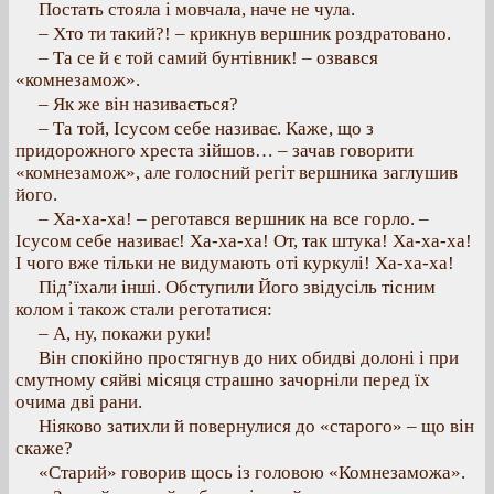
Постать стояла і мовчала, наче не чула.
– Хто ти такий?! – крикнув вершник роздратовано.
– Та се й є той самий бунтівник! – озвався
«комнезамож».
– Як же він називається?
– Та той, Ісусом себе називає. Каже, що з
придорожного хреста зійшов… – зачав говорити
«комнезамож», але голосний регіт вершника заглушив
його.
– Ха-ха-ха! – реготався вершник на все горло. –
Ісусом себе називає! Ха-ха-ха! От, так штука! Ха-ха-ха!
І чого вже тільки не видумають оті куркулі! Ха-ха-ха!
Під’їхали інші. Обступили Його звідусіль тісним
колом і також стали реготатися:
– А, ну, покажи руки!
Він спокійно простягнув до них обидві долоні і при
смутному сяйві місяця страшно зачорніли перед їх
очима дві рани.
Ніяково затихли й повернулися до «старого» – що він
скаже?
«Старий» говорив щось із головою «Комнезаможа».