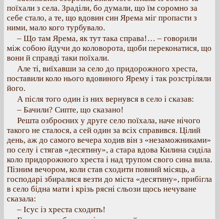
поїхали з села. Зраділи, бо думали, що їм соромно за
себе стало, а те, що вдовин син Ярема міг пропасти з
ними, мало кого турбувало.
– Що там Ярема, як тут така справа!… – говорили
між собою йдучи до коловорота, щоби переконатися, що
вони й справді таки поїхали.
Але ті, виїхавши за село до придорожного хреста,
поставили коло нього вдовиного Ярему і так розстріляли
його.
А після того один із них вернувся в село і сказав:
– Бачили? Сипте, що сказано!
Решта озброєних у друге село поїхала, наче нічого
такого не сталося, а сей один за всіх справився. Цілий
день, аж до самого вечера ходив він з «незаможниками»
по селу і стягав «десятину», а стара вдова Килина сиділа
коло придорожного хреста і над трупом свого сина вила.
Пізним вечором, коли став сходити повний місяць, а
господарі збиралися везти до міста «десятину», прибігла
в село бідна мати і крізь рясні сльози щось нечуване
сказала:
– Ісус із хреста сходить!