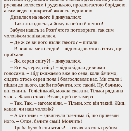
русявим волоссям і руденькою, продовгастою борідкою,
а сам ледве прикритий якоюсь рядниною.
Дивилися на нього й дивувалися:
– Така холоднеча, а йому начебто й нічого!
Забули навіть за Розп’ятого поговорити, так сим
чоловіком зацікавилися.
– Де ж се ви його взяли такого? – питали.
– В полі на межі сидів! – відповідав хтось із тих, що
приїхали.
– Як, серед снігу?! – дивувалися.
– Еге ж, серед снігу! – відповідали дивними
голосами. – Під’їжджаємо вже до села, коли бачимо,
сидить хтось серед поля і благословляє нас. Ми стали і
пішли до нього, щоби побачити, хто такий. Ну, бачимо,
він сидить. Голісінький, можна сказати. Тільки ряднина
якась. Жалко стало. Взяли, щоб не замерз.
– Так. Так, – загомоніли. – Тільки, хто він такий. Жид,
кацап, чи наш чоловік?
– А хто знає? – здвигнули плечима ті, що привезли
його. – Отже, бачите самі! Мовчить!
– Треба було б спитатися! – озвався хтось грубим