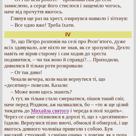
замислено, а серце його стислося і защеміло чогось,
наче від прочуття якогось.
Глянув ще раз на хрест, озирнувся навколо і зітхнув:
– Все одно вже! Треба їхати.
IV
Те, що Петро розповів на селі про Розп’ятого, дуже
всіх здивувало, але ніхто не знав, як се зрозуміти. Дехто
навіть не вірив старому і сам ходив до хреста
подивитися, – чи так воно й справді?… Приходили,
дивилися й тільки роти розкривали:
– От так диво!
Чекали вечера, коли мали вернутися ті, що
«десятину» повезли. Казали:
– Може вони щось знають?
А тут, як тільки стало смеркатися, пішов такий сніг,
наче перед Різдвом, аж налякалися, бо – «то ж ще цілий
тиждень до
Михайла святого
і череда в полі ходить».
Через се саме спізнилися в дорозі ті, що з «десятиною»
їздили. Вернулися пізно вночі, обмоклі й обмерзлі, і ще
якогось дивного чоловіка привезли з собою. Був
високий, стрункий, з синіми очима, з довгим, як у попа,