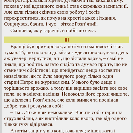
коли розстрілювали Ярему. Думаючи так, викопав яму,
поклав у неї вдовиного сина і став скоренько засипати її.
Але коли тільки скінчив свою роботу і хотів
перехреститися, як почув на хресті важке зітхання.
Озирнувся, бачить і чує – зітхає Розп’ятий.
Схопився, як у гарячці, й побіг до села.
III
Вранці був приморозок, а потім нахмарилося і став
туман. Ті, що поїхали до міста з «десятиною», мали десь
аж увечері вернутися, а ті, що зістали вдома, – самі не
знали, що робити. Багато сиділо та думало про те, що не
стане чим обсіятися і що прийдеться дещо зоставити
незасіяним, як то було минулого року, тільки один
старий Петро не журився сим. У нього було дещо з
торішнього врожаю, а тому він вирішив засіяти все своє
поле, не жаліючи насіння. Непокоїло його трохи лише те,
що діялося з Розп’ятим, але коли вмився та поснідав
добре, так і роздумав собі:
– Гм… То ж ніяк неможливе! Висить собі старий та
струхлявілий, а як вистрілили коло нього, так від одного
тільки гуку відірвався.
А потім запріг у віз коні, взяв плуг, мішок жита і