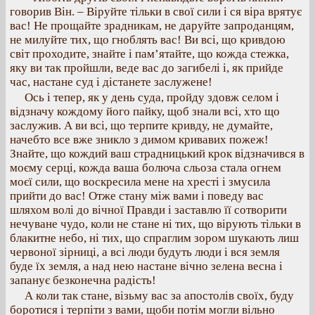
говорив Він. – Віруйте тільки в свої сили і ся віра врятує
вас! Не прощайте зрадникам, не даруйте запроданцям,
не милуйте тих, що гноблять вас! Ви всі, що кривдою
світ проходите, знайте і пам’ятайте, що кожда стежка,
яку ви так пройшли, веде вас до загибелі і, як прийде
час, настане суд і дістанете заслужене!
Ось і тепер, як у день суда, пройду здовж селом і
відзначу кождому його пайку, щоб знали всі, хто що
заслужив. А ви всі, що терпите кривду, не думайте,
начебто все вже зникло з димом кривавих пожеж!
Знайте, що кождий ваш страдницький крок відзначився в
моєму серці, кожда ваша болюча сльоза стала огнем
моєї сили, що воскресила мене на хресті і змусила
прийти до вас! Отже стану між вами і поведу вас
шляхом волі до вічної Правди і заставлю її сотворити
нечуване чудо, коли не стане ні тих, що вірують тільки в
блакитне небо, ні тих, що спраглим зором шукають лиш
червоної зірниці, а всі люди будуть люди і вся земля
буде їх земля, а над нею настане вічно зелена весна і
запанує безконечна радість!
А коли так стане, візьму вас за апостолів своїх, буду
боротися і терпіти з вами, щоби потім могли вільно