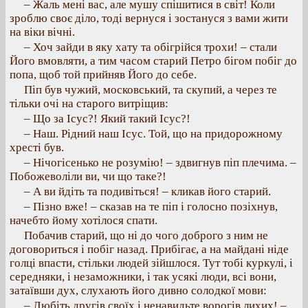
– Жаль мені вас, але мушу спішитися в світ! Коли
зроблю своє діло, тоді вернуся і зостануся з вами жити
на віки вічні.
– Хоч зайди в яку хату та обігрійся трохи! – стали
Його вмовляти, а тим часом старий Петро бігом побіг до
попа, щоб той прийняв Його до себе.
Піп був чужий, московський, та скупий, а через те
тільки очі на старого витріщив:
– Що за Ісус?! Який такий Ісус?!
– Наш. Рідний наш Ісус. Той, що на придорожному
хресті був.
– Нічогісенько не розумію! – здвигнув піп плечима. –
Побожеволіли ви, чи що таке?!
– А ви йдіть та подивіться! – кликав його старий.
– Пізно вже! – сказав на те піп і голосно позіхнув,
начебто йому хотілося спати.
Побачив старий, що ні до чого доброго з ним не
договориться і побіг назад. Прибігає, а на майдані ніде
голці впасти, стільки людей зійшлося. Тут тобі куркулі, і
середняки, і незаможники, і так усякі люди, всі вони,
затаївши дух, слухають його дивно солодкої мови:
– Любіть другів своїх і ненавидьте ворогів лихих! –