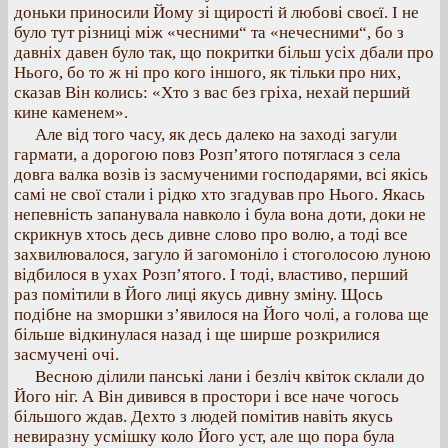
доньки приносили Йому зі щирості й любові своєї. І не
було тут різниці між «чесними“ та «нечесними“, бо з
давніх давен було так, що покритки більш усіх дбали про
Нього, бо то ж ні про кого іншого, як тільки про них,
сказав Він колись: «Хто з вас без гріха, нехай перший
кине каменем».
Але від того часу, як десь далеко на заході загули
гармати, а дорогою повз Розп’ятого потяглася з села
довга валка возів із засмученими господарями, всі якісь
самі не свої стали і рідко хто згадував про Нього. Якась
непевність запанувала навколо і була вона доти, доки не
скрикнув хтось десь дивне слово про волю, а тоді все
захвилювалося, загуло й загомоніло і стоголосою луною
відбилося в ухах Розп’ятого. І тоді, властиво, перший
раз помітили в Його лиці якусь дивну зміну. Щось
подібне на зморшки з’явилося на Його чолі, а голова ще
більше відкинулася назад і ще ширше розкрилися
засмучені очі.
Весною ділили панські лани і безліч квіток склали до
Його ніг. А Він дивився в простори і все наче чогось
більшого ждав. Дехто з людей помітив навіть якусь
невиразну усмішку коло Його уст, але що пора була