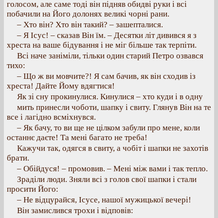
голосом, але саме тоді він підняв обидві руки і всі
побачили на Його долонях великі чорні рани.
– Хто він? Хто він такий? – зашепталися.
– Я Ісус! – сказав Він їм. – Десятки літ дивився я з
хреста на ваше бідування і не міг більше так терпіти.
Всі наче заніміли, тільки один старий Петро озвався
тихо:
– Що ж ви мовчите?! Я сам бачив, як він сходив із
хреста! Дайте Йому вдягтися!
Як зі сну прокинулися. Кинулися – хто куди і в одну
мить принесли чоботи, шапку і свиту. Глянув Він на те
все і лагідно всміхнувся.
– Як бачу, то ви ще не цілком забули про мене, коли
останнє даєте! Та мені багато не треба!
Кажучи так, одягся в свиту, а чобіт і шапки не захотів
брати.
– Обійдуся! – промовив. – Мені між вами і так тепло.
Зраділи люди. Зняли всі з голов свої шапки і стали
просити Його:
– Не відцурайся, Ісусе, нашої мужицької вечері!
Він замислився трохи і відповів: