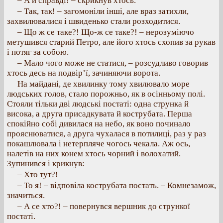
– А й справді! – скрикнув хтось.
– Так, так! – загомоніли інші, але враз затихли,
захвилювалися і швиденько стали розходитися.
– Що ж се таке?! Що-ж се таке?! – нерозуміючо
метушився старий Петро, але його хтось схопив за рукав
і потяг за собою.
– Мало чого може не статися, – розсудливо говорив
хтось десь на подвір’ї, зачиняючи ворота.
На майдані, де хвилинку тому хвилювало море
людських голов, стало порожньо, як в осінньому полі.
Стояли тільки дві людські постаті: одна струнка й
висока, а друга присадкувата й кострубата. Перша
спокійно собі дивилася на небо, як воно починало
прояснюватися, а друга чухалася в потилиці, раз у раз
покашлювала і нетерпляче чогось чекала. Аж ось,
налетів на них конем хтось чорний і волохатий.
Зупинився і крикнув:
– Хто тут?!
– То я! – відповіла кострубата постать. – Комнезамож,
значиться.
– А се хто?! – повернувся вершник до стрункої
постаті.