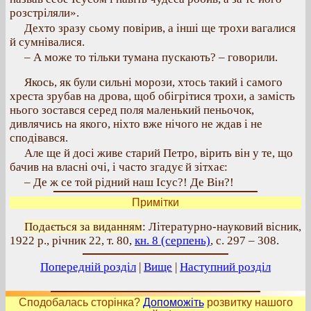
розстріляли».
Дехто зразу сьому повірив, а інші ще трохи вагалися
й сумнівалися.
– А може то тільки тумана пускають? – говорили.
Якось, як були сильні морози, хтось такий і самого
хреста зрубав на дрова, щоб обігрітися трохи, а замість
нього зостався серед поля маленький пеньочок,
дивлячись на якого, ніхто вже нічого не ждав і не
сподівався.
Але ще й досі живе старий Петро, вірить він у те, що
бачив на власні очі, і часто згадує й зітхає:
– Де ж се той рідний наш Ісус?! Де Він?!
Примітки
Подається за виданням
: Літературно-науковий вісник,
1922 р., річник 22, т. 80,
кн. 8 (серпень)
, с. 297 – 308.
Попередній розділ
|
Вище
|
Наступний розділ
Сподобалась сторінка?
Допоможіть
розвитку нашого