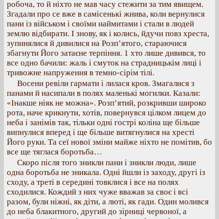
робоча, то й ніхто не мав часу стежити за тим явищем.
Згадали про се вже в самісенькі жнива, коли вернулися
пани із військом і своїми наймитами і стали в людей
землю відбирати. І знову, як і колись, йдучи повз хреста,
зупинялися й дивилися на Розп’ятого, стараючися
збагнути Його затаєне терпіння. 1 хто лише дивився, то
все одно бачили: жаль і смуток на страдницькім лиці і
тривожне напруження в темно-сірім тілі.
Восени ревіли гармати і лилася кров. Змагалися з
панами й насипали в полях маленькі могилки. Казали:
«Інакше ніяк не можна». Розп’ятий, розкривши широко
рота, наче крикнути, хотів, повернувся цілком лицем до
неба і занімів так, тільки одні гострі коліна ще більше
випнулися вперед і ще більше витягнулися на хресті
Його руки. Та сеї нової зміни майже ніхто не помітив, бо
все ще тяглася боротьба…
Скоро після того зникли пани і зникли люди, лише
одна боротьба не зникала. Одні йшли із заходу, другі із
сходу, а треті в середині товклися і все на полях
сходилися. Кождий з них чуже вважав за своє і всі
разом, були ніжні, як діти, а люті, як гади. Один молився
до неба блакитного, другий до зірниці червоної, а