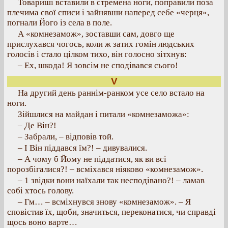
Товариші вставили в стремена ноги, поправили поза
плечима свої списи і зайнявши наперед себе «черця»,
погнали Його із села в поле.
А «комнезамож», зоставши сам, довго ще
прислухався чогось, коли ж затих гомін людських
голосів і стало цілком тихо, він голосно зітхнув:
– Ех, шкода! Я зовсім не сподівався сього!
V
На другий день раннім-ранком усе село встало на
ноги.
Зійшлися на майдан і питали «комнезаможа»:
– Де Він?!
– Забрали, – відповів той.
– І Він піддався їм?! – дивувалися.
– А чому б Йому не піддатися, як ви всі
порозбігалися?! – всміхався ніяково «комнезамож».
– 1 звідки вони наїхали так несподівано?! – ламав
собі хтось голову.
– Гм… – всміхнувся знову «комнезамож». – Я
сповістив їх, щоби, значиться, переконатися, чи справді
щось воно варте…