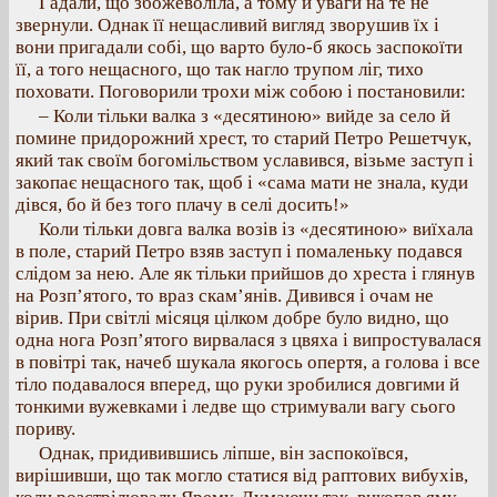
Гадали, що збожеволіла, а тому й уваги на те не
звернули. Однак її нещасливий вигляд зворушив їх і
вони пригадали собі, що варто було-б якось заспокоїти
її, а того нещасного, що так нагло трупом ліг, тихо
поховати. Поговорили трохи між собою і постановили:
– Коли тільки валка з «десятиною» вийде за село й
помине придорожний хрест, то старий Петро Решетчук,
який так своїм богомільством уславився, візьме заступ і
закопає нещасного так, щоб і «сама мати не знала, куди
дівся, бо й без того плачу в селі досить!»
Коли тільки довга валка возів із «десятиною» виїхала
в поле, старий Петро взяв заступ і помаленьку подався
слідом за нею. Але як тільки прийшов до хреста і глянув
на Розп’ятого, то враз скам’янів. Дивився і очам не
вірив. При світлі місяця цілком добре було видно, що
одна нога Розп’ятого вирвалася з цвяха і випростувалася
в повітрі так, начеб шукала якогось опертя, а голова і все
тіло подавалося вперед, що руки зробилися довгими й
тонкими вужевками і ледве що стримували вагу сього
пориву.
Однак, придивившись ліпше, він заспокоївся,
вирішивши, що так могло статися від раптових вибухів,