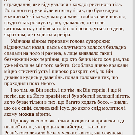
страждання, яке відчувалося з кождої риси його тіла.
Його ноги й руки були витягнуті так, що було видно
кождий м’яз і кожду жилу, а живіт глибоко ввійшов під
груди й так роздув їх, що, здавалося, от-от не
витримають у собі всього болю і розпадуться на двоє,
якраз там, де сходяться ребра.
Увінчана вінком терновим голова судорожно
відкинулася назад, пасма сплутаного волосся безладно
спадали на чоло й рамена, а лице виявляло такий
безмежний жах терпіння, що хто бачив його хоч раз, так
уже ніколи не міг того забути. Особливо дивно вражали
міцно стиснуті уста і широко розкриті очі, як Він
дивився кудись у далечінь, понад головами тих, що
проходили повз Нього.
І по тім, як Він висів, і по тім, як Він терпів, і ще й
потім, що на Його правій нозі був збитий великий ніготь,
як то буває тільки в тих, що багато ходять босо, – знали,
що се є
свій
, селянський Ісус, до якого
слід
молитися і
якому
можна
вірити.
Щороку, весною, як тільки розцвітали проліски, і до
пізньої осені, як процвітали айстри, – коло ніг
Розп’ятого лежало безліч усяких квіток, які селянські