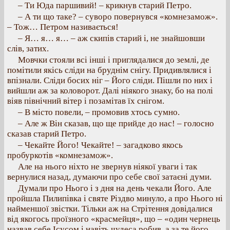
– Ти Юда паршивий! – крикнув старий Петро.
– А ти що таке? – суворо повернувся «комнезамож».
– Тож… Петром називається!
– Я… я… я… – аж скипів старий і, не знайшовши
слів, затих.
Мовчки стояли всі інші і приглядалися до землі, де
помітили якісь сліди на бруднім снігу. Придивлялися і
впізнали. Сліди босих ніг – Його сліди. Пішли по них і
вийшли аж за коловорот. Далі ніякого знаку, бо на полі
віяв північний вітер і позамітав їх снігом.
– В місто повели, – промовив хтось сумно.
– Але ж Він сказав, що ще прийде до нас! – голосно
сказав старий Петро.
– Чекайте Його! Чекайте! – загадково якось
пробуркотів «комнезамож».
Але на нього ніхто не звернув ніякої уваги і так
вернулися назад, думаючи про себе свої затаєні думи.
Думали про Нього і з дня на день чекали Його. Але
пройшла Пилипівка і святе Різдво минуло, а про Нього ні
найменшої звістки. Тільки аж на Стрітення довідалися
від якогось проїзного «красмейця», що – «один чернець
назвав себе Ісусом і навіть чудеса робив, а за те його