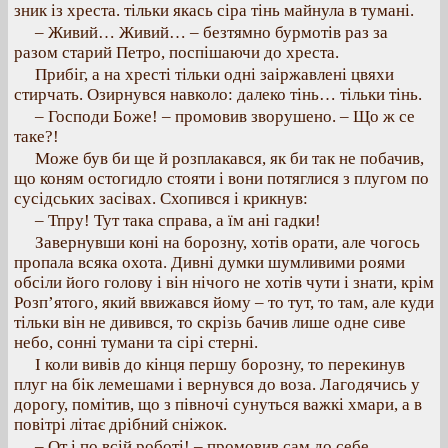
зник із хреста. тільки якась сіра тінь майнула в тумані.
– Живий… Живий… – безтямно бурмотів раз за
разом старий Петро, поспішаючи до хреста.
Прибіг, а на хресті тільки одні заіржавлені цвяхи
стирчать. Озирнувся навколо: далеко тінь… тільки тінь.
– Господи Боже! – промовив зворушено. – Що ж се
таке?!
Може був би ще й розплакався, як би так не побачив,
що коням остогидло стояти і вони потяглися з плугом по
сусідських засівах. Схопився і крикнув:
– Тпру! Тут така справа, а їм ані гадки!
Завернувши коні на борозну, хотів орати, але чогось
пропала всяка охота. Дивні думки шумливими роями
обсіли його голову і він нічого не хотів чути і знати, крім
Розп’ятого, який ввижався йому – то тут, то там, але куди
тільки він не дивився, то скрізь бачив лише одне сиве
небо, сонні тумани та сірі стерні.
І коли вивів до кінця першу борозну, то перекинув
плуг на бік лемешами і вернувся до воза. Лагодячись у
дорогу, помітив, що з півночі сунуться важкі хмари, а в
повітрі літає дрібний сніжок.
– От і по всій роботі! – промовив сам до себе