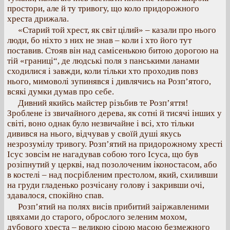
простори, але й ту тривогу, що коло придорожного
хреста дрижала.
«Старий той хрест, як світ цілий» – казали про нього
люди, бо ніхто з них не знав – коли і хто його тут
поставив. Стояв він над самісенькою битою дорогою на
тій «границі“, де людські поля з панськими ланами
сходилися і завжди, коли тільки хто проходив повз
нього, мимоволі зупинявся і дивлячись на Розп’ятого,
всякі думки думав про себе.
Дивний якийсь майстер різьбив те Розп’яття!
Зроблене із звичайного дерева, як сотні й тисячі інших у
світі, воно однак було незвичайне і всі, хто тільки
дивився на нього, відчував у своїй душі якусь
незрозумілу тривогу. Розп’ятий на придорожному хресті
Ісус зовсім не нагадував собою того Ісуса, що був
розіпнутий у церкві, над позолоченим іконостасом, або
в костелі – над посрібленим престолом, який, схиливши
на груди гладенько розчісану голову і закривши очі,
здавалося, спокійно спав.
Розп’ятий на полях висів прибитий заіржавленими
цвяхами до старого, оброслого зеленим мохом,
дубового хреста – великою сірою масою безмежного