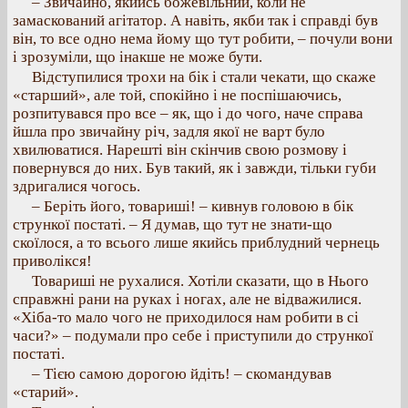
– Звичайно, якийсь божевільний, коли не
замаскований агітатор. А навіть, якби так і справді був
він, то все одно нема йому що тут робити, – почули вони
і зрозуміли, що інакше не може бути.
Відступилися трохи на бік і стали чекати, що скаже
«старший», але той, спокійно і не поспішаючись,
розпитувався про все – як, що і до чого, наче справа
йшла про звичайну річ, задля якої не варт було
хвилюватися. Нарешті він скінчив свою розмову і
повернувся до них. Був такий, як і завжди, тільки губи
здригалися чогось.
– Беріть його, товариші! – кивнув головою в бік
стрункої постаті. – Я думав, що тут не знати-що
скоїлося, а то всього лише якийсь приблудний чернець
приволікся!
Товариші не рухалися. Хотіли сказати, що в Нього
справжні рани на руках і ногах, але не відважилися.
«Хіба-то мало чого не приходилося нам робити в сі
часи?» – подумали про себе і приступили до стрункої
постаті.
– Тією самою дорогою йдіть! – скомандував
«старий».