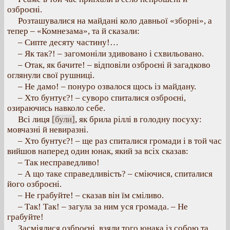
озброєні.
Розташувалися на майдані коло давньої «зборні», а
тепер – «Комнезама», та й сказали:
– Сипте десяту частину!…
– Як так?! – загомоніли здивовано і схвильовано.
– Отак, як бачите! – відповіли озброєні й загадково
оглянули свої рушниці.
– Не дамо! – понуро озвалося щось із майдану.
– Хто бунтує?! – суворо спиталися озброєні,
озираючись навколо себе.
Всі лиця
[були]
, як брила ріллі в голодну посуху:
мовчазні й невиразні.
– Хто бунтує?! – ще раз спиталися громади і в той час
вийшов наперед один юнак, який за всіх сказав:
– Так несправедливо!
– А що таке справедливість? – сміючися, спиталися
його озброєні.
– Не грабуйте! – сказав він їм сміливо.
– Так! Так! – загула за ним уся громада. – Не
грабуйте!
Засміялися озброєні, взяли того юнака із собою та