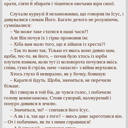
орати, сіяти й збирати і тішитися овочами віри своєї.
Слухали куркулі й незаможники, що говорив їм Ісус, і
дивувалися словам Його. Багато дечого не розуміючи,
сумнівалися:
– Чи може таке статися в наші часи?!
Але Він почув їх і гірко промовив їм:
– Хіба вам мало того, що я зійшов із хреста?!
– Так то воно так. Тільки от якось воно дивно нам,
щоби, теє-то, як його, – почав було хтось із юрби
плутати язиком, коли тут із коловорота почулися якісь
співи, гуки й стріли, наче «запасні» з війни верталися.
Хтось глухо й невиразно, як у бочку, бовкнув:
– Карателі йдуть. Щоби, значиться, не перечили
більше.
Всі глянули в той бік, де чувся голос, і побачили
голову комнезаможа. Стояв суворий, нахмурений і
понуро дивився в землю.
– Значиться, ти? – спитався його Ісус.
– А як і я, так що з того? – якось дико зареготався він.
– От і побачимо, як ти з ними справишся!