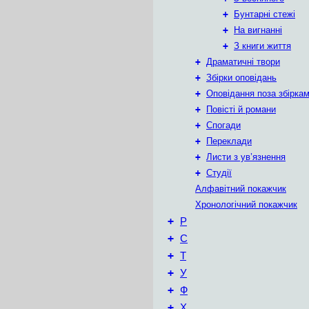
+
Бунтарні стежі
+
На вигнанні
+
З книги життя
+
Драматичні твори
+
Збірки оповідань
+
Оповідання поза збірка
+
Повісті й романи
+
Спогади
+
Переклади
+
Листи з ув’язнення
+
Студії
Алфавітний покажчик
Хронологічний покажчик
+
Р
+
С
+
Т
+
У
+
Ф
+
Х