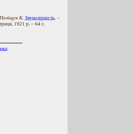
Поліщук К.
Звуколірність
. –
риця, 1921 р. – 64 с.
інка