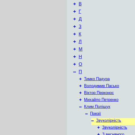
+
В
+
Г
+
Д
+
З
+
К
+
Л
+
М
+
Н
+
О
–
П
+
Тимко Падура
+
Володимир Пасько
+
Віктор Перконос
+
Михайло Петренко
–
Клим Поліщук
–
Поезії
–
Звуколірність
+
Звуколірність
+
З весняного