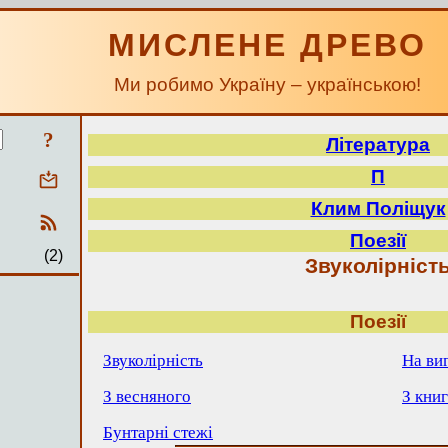
МИСЛЕНЕ ДРЕВО
Ми робимо Україну – українською!
?
Література
П
Клим Поліщук
Поезії
(2)
Звуколірніст
Поезії
Звуколірність
На ви
З весняного
З кни
Бунтарні стежі