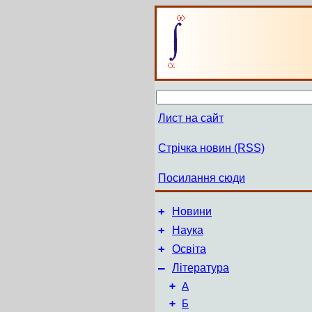
Лист на сайт
Стрічка новин (RSS)
Посилання сюди
+
Новини
+
Наука
+
Освіта
–
Література
+
А
+
Б