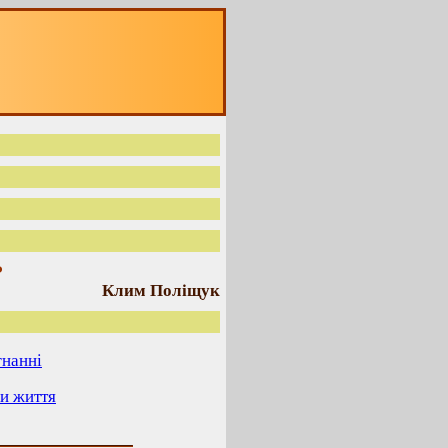
ь
Клим Поліщук
гнанні
ги життя