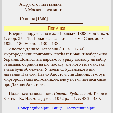
А другого півгетьмана
З Москви посилають.
10 июня [1860].
Примітки
Вперше надруковано в ж. «Правда», 1888, жовтень, ч.
1, стор. 57 – 59. Подається за автографом «Співомовки
1859 – 1860», стор. 130 – 133.
Апостол Данило Павлович (1654 – 1734) –
миргородський полковник, потім гетьман Лівобережної
України. Домігся від царського уряду дозволу на вибір
гетьмана, обраний на цю посаду, але його гетьманська
влада була обмежена. У поемі С. Руданського він
названий Павлом. Павло Апостол, син Данила, теж був
миргородським полковником, але у поемі йдеться саме
про Данила Апостола.
Подається за виданням:
Степан Руданський
. Твори в
3-х тт. – К.: Наукова думка, 1972 р., т. 1, с. 436 – 439.
Попередній вірш
|
Вище
|
Наступний вірш