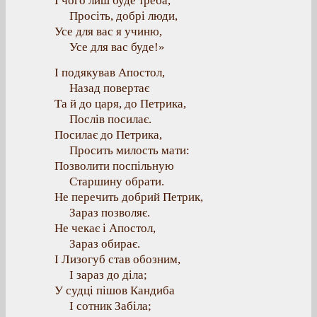
І чого лиш буде треба,
Просіть, добрі люди,
Усе для вас я учиню,
Усе для вас буде!»
І подякував Апостол,
Назад повертає
Та й до царя, до Петрика,
Послів посилає.
Посилає до Петрика,
Просить милость мати:
Позволити поспільную
Старшину обрати.
Не перечить добрий Петрик,
Зараз позволяє.
Не чекає і Апостол,
Зараз обирає.
І Лизогуб став обозним,
І зараз до діла;
У судці пішов Кандиба
І сотник Забіла;