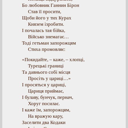
Бо любовник Ганнин Бірон
Став її просити,
Щоби його у тих Курах
Князем ізробити.
І почалась тая бійка,
Військо знемагає…
Тоді гетьман запорожцям
Стиха промовляє:
«Покидайте, – каже, – хлопці,
Турецькі границі
Та давнього собі місця
Просіть у цариці…»
І просяться у цариці,
Цариця приймає,
І булаву, бунчук, пернач,
Хоруг посилає.
І каже їм, запорожцям,
На вражую кару,
Заселити два Кодаки