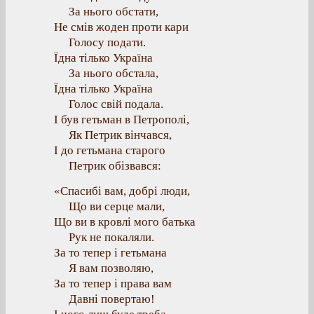
За нього обстати,
Не смів жоден проти кари
Голосу подати.
Їдна тілько Україна
За нього обстала,
Їдна тілько Україна
Голос свій подала.
І був гетьман в Петрополі,
Як Петрик вінчався,
І до гетьмана старого
Петрик обізвався:
«Спасибі вам, добрі люди,
Що ви серце мали,
Що ви в кровлі мого батька
Рук не покаляли.
За то тепер і гетьмана
Я вам позволяю,
За то тепер і права вам
Давні повертаю!