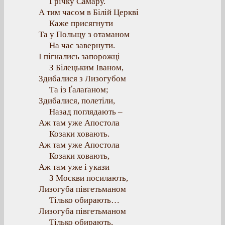
І річку Самару.
А тим часом в Білій Церкві
Каже присягнути
Та у Польщу з отаманом
На час завернути.
І пігнались запорожці
З Білецьким Іваном,
Здибалися з Лизогубом
Та із Ґалаґаном;
Здибалися, полетіли,
Назад поглядають –
Аж там уже Апостола
Козаки ховають.
Аж там уже Апостола
Козаки ховають,
Аж там уже і укази
З Москви посилають,
Лизогуба півгетьманом
Тілько обирають…
Лизогуба півгетьманом
Тілько обирають,