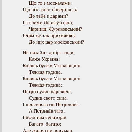
Що то з москалями,
Що посланці повертають
До тебе з дарами?
І за ними Лизогуб наш,
Чарниш, Жураковський?
І чим же так прихилився
До них цар московський?
Не питайте, добрі люди,
Каже Україна:
Колись була в Московщині
Тяжкая година.
Колись була в Московщині
Тяжкая година:
Петро судив царевича,
Судив свого сина.
І просився син Петровий –
А Петриків тато,
І було там сенаторів
Багато, багато;
Але жоден не подумав