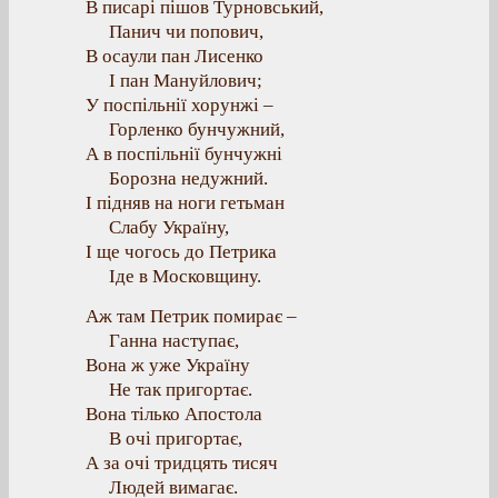
В писарі пішов Турновський,
Панич чи попович,
В осаули пан Лисенко
І пан Мануйлович;
У поспільнії хорунжі –
Горленко бунчужний,
А в поспільнії бунчужні
Борозна недужний.
І підняв на ноги гетьман
Слабу Україну,
І ще чогось до Петрика
Іде в Московщину.
Аж там Петрик помирає –
Ганна наступає,
Вона ж уже Україну
Не так пригортає.
Вона тілько Апостола
В очі пригортає,
А за очі тридцять тисяч
Людей вимагає.