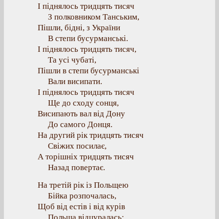
І піднялось тридцять тисяч
З полковником Танським,
Пішли, бідні, з України
В степи бусурманські.
І піднялось тридцять тисяч,
Та усі чубаті,
Пішли в степи бусурманські
Вали висипати.
І піднялось тридцять тисяч
Ще до сходу сонця,
Висипають вал від Дону
До самого Донця.
На другий рік тридцять тисяч
Свіжих посилає,
А торішніх тридцять тисяч
Назад повертає.
На третій рік із Польщею
Бійка розпочалась,
Щоб від естів і від курів
Польща відцуралась;