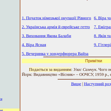
1. Початок німецької окупації Рівного
6. Віра 
2. Українська армія й єврейське гетто
7. Емігра
3. Виховання Якова Балаби
8. Яків т
4. Віра Ясная
9. Гітле
5. Вечеринка у зондерфюрера Вайза
Примітки
Подається за виданням
:
Улас Самчук.
Чого не
Йорк: Видавництво «Вісник» – ООЧСУ, 1959 р., с.
Вище
|
Наступний роз
ти
ни