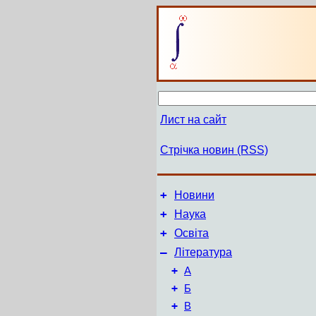
Лист на сайт
Стрічка новин (RSS)
+
Новини
+
Наука
+
Освіта
–
Література
+
А
+
Б
+
В