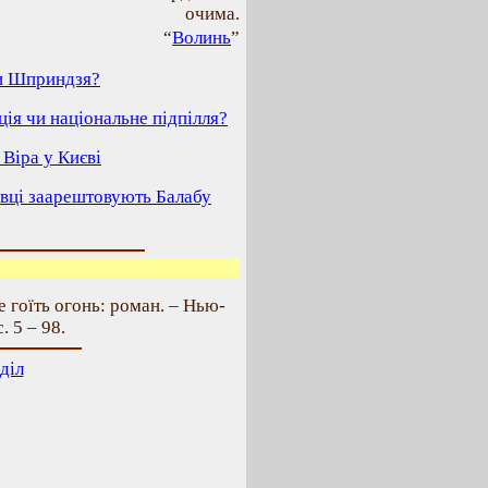
очима.
“
Волинь
”
чи Шприндзя?
ція чи національне підпілля?
а Віра у Києві
рівці заарештовують Балабу
 гоїть огонь: роман. – Нью-
 5 – 98.
діл