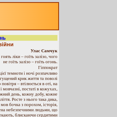
онь
війни
Улас Самчук
гоять ліки – гоїть залізо, чого
не гоїть залізо – гоїть огонь.
Гіппократ
цієї темноти і ночі розпачливо
згущений крик життя та поволі
повітря – втілюється в оті, на
і мовчазні, постаті в кожухах,
ожний день, кожну добу, кожне
ліття. Росте з нього така дика,
 мов бочка з порохом, історія,
ена небезпечними людьми, що
чекають, блискаючи сердитими