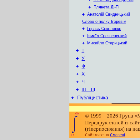
+
Плянета Ді-Пі
+
Анатолій Свидницький
Слово о полку Ігоревім
+
Герась Соколенко
+
Ізмаїл Срезневський
+
Михайло Старицький
+
Т
+
У
+
Ф
+
Х
+
Ч
+
Ш – Щ
+
Публіцистика
© 1999 – 2026 Група «М
Передрук статей із сай
(гіперпосилання) на на
Сайт живе на
Смереці