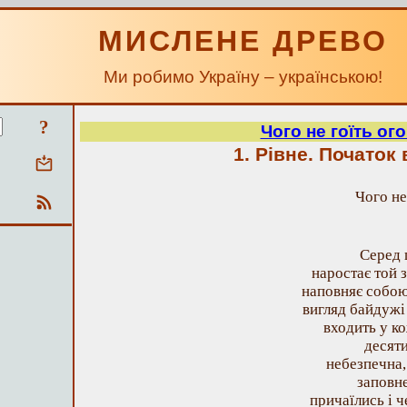
МИСЛЕНЕ ДРЕВО
Ми робимо Україну – українською!
?
Чого не гоїть ог
1. Рівне. Початок 
Чого не 
Серед 
наростає той 
наповняє собою 
вигляд байдужі 
входить у к
десяти
небезпечна,
заповн
причаїлись і 