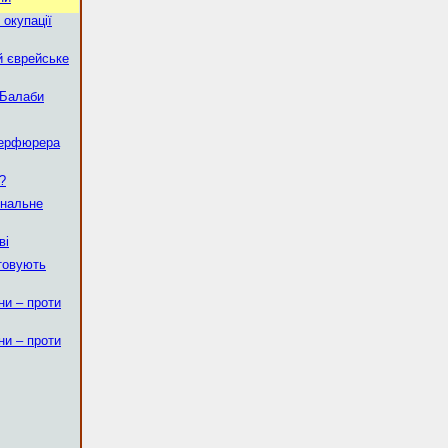
 окупації
 й єврейське
 Балаби
дерфюрера
?
ональне
ві
штовують
ни – проти
ни – проти