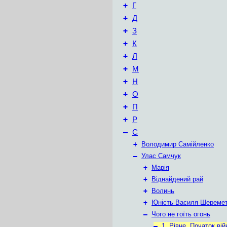
+
Г
+
Д
+
З
+
К
+
Л
+
М
+
Н
+
О
+
П
+
Р
–
С
+
Володимир Самійленко
–
Улас Самчук
+
Марія
+
Віднайдений рай
+
Волинь
+
Юність Василя Шереме
–
Чого не гоїть огонь
–
1. Рівне. Початок вій