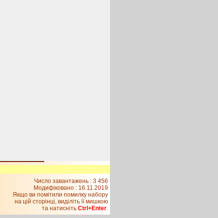
Число завантажень : 3 456
Модифіковано :
16.11.2019
Якщо ви помітили помилку набору
на цiй сторiнцi, видiлiть її мишкою
та натисніть
Ctrl+Enter
.