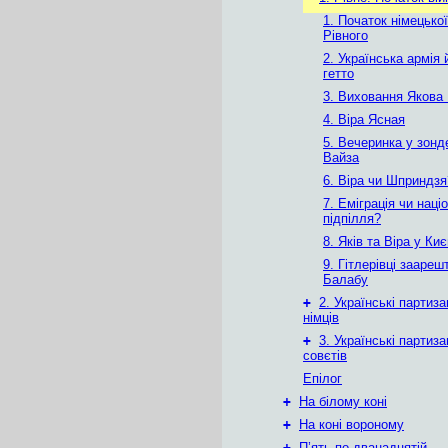
1. Початок німецької
Рівного
2. Українська армія
гетто
3. Виховання Якова
4. Віра Ясная
5. Вечеринка у зон
Вайза
6. Віра чи Шприндзя
7. Еміграція чи наці
підпілля?
8. Яків та Віра у Киє
9. Гітлерівці зааре
Балабу
+
2. Українські партиза
німців
+
3. Українські партиза
совєтів
Епілог
+
На білому коні
+
На коні вороному
+
П’ять по дванадцятій