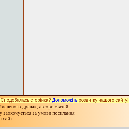
Сподобалась сторінка?
Допоможіть
розвитку нашого сайту!
исленого древа», автори статей
ту заохочується за умови посилання
ш сайт