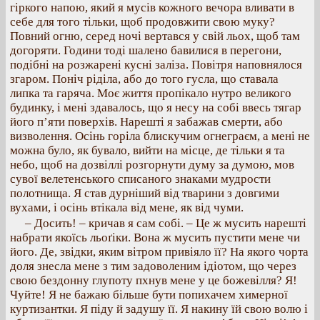
гіркого напою, який я мусів кожного вечора вливати в
себе для того тільки, щоб продовжити свою муку?
Повний огню, серед ночі вертався у свій льох, щоб там
догоряти. Години тоді шалено бавилися в перегони,
подібні на розжарені кусні заліза. Повітря наповнялося
згаром. Поніч ріділа, або до того гусла, що ставала
липка та гаряча. Моє життя пропікало нутро великого
будинку, і мені здавалось, що я несу на собі ввесь тягар
його п’яти поверхів. Нарешті я забажав смерти, або
визволення. Осінь горіла блискучим огнеграєм, а мені не
можна було, як бувало, вийти на місце, де тільки я та
небо, щоб на дозвіллі розгорнути думу за думою, мов
сувої велетенського списаного знаками мудрости
полотнища. Я став дурніший від тварини з довгими
вухами, і осінь втікала від мене, як від чуми.
– Досить! – кричав я сам собі. – Це ж мусить нарешті
набрати якоїсь льоґіки. Вона ж мусить пустити мене чи
його. Де, звідки, яким вітром привіяло її? На якого чорта
доля знесла мене з тим задоволеним ідіотом, що через
свою бездонну глупоту пхнув мене у це божевілля? Я!
Чуйте! Я не бажаю більше бути попихачем химерної
куртизантки. Я піду й задушу її. Я накину їй свою волю і