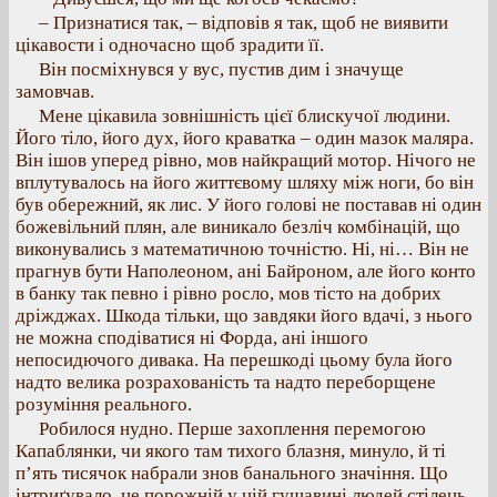
– Признатися так, – відповів я так, щоб не виявити
цікавости і одночасно щоб зрадити її.
Він посміхнувся у вус, пустив дим і значуще
замовчав.
Мене цікавила зовнішність цієї блискучої людини.
Його тіло, його дух, його краватка – один мазок маляра.
Він ішов уперед рівно, мов найкращий мотор. Нічого не
вплутувалось на його життєвому шляху між ноги, бо він
був обережний, як лис. У його голові не поставав ні один
божевільний плян, але виникало безліч комбінацій, що
виконувались з математичною точністю. Ні, ні… Він не
прагнув бути Наполеоном, ані Байроном, але його конто
в банку так певно і рівно росло, мов тісто на добрих
дріжджах. Шкода тільки, що завдяки його вдачі, з нього
не можна сподіватися ні Форда, ані іншого
непосидючого дивака. На перешкоді цьому була його
надто велика розрахованість та надто переборщене
розуміння реального.
Робилося нудно. Перше захоплення перемогою
Капаблянки, чи якого там тихого блазня, минуло, й ті
п’ять тисячок набрали знов банального значіння. Що
інтриґувало, це порожній у цій гущавині людей стілець.