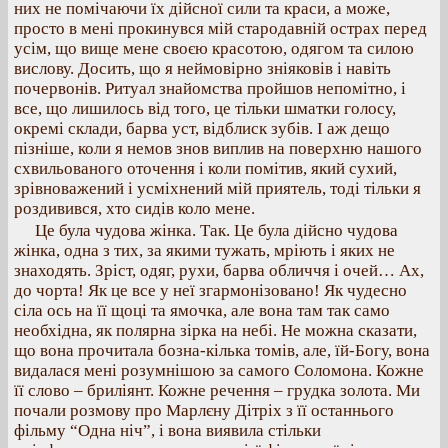
них не помічаючи їх дійсної сили та краси, а може,
просто в мені прокинувся мій стародавній острах перед
усім, що вище мене своєю красотою, одягом та силою
вислову. Досить, що я неймовірно зніяковів і навіть
почервонів. Ритуал знайомства пройшов непомітно, і
все, що лишилось від того, це тільки шматки голосу,
окремі склади, барва уст, відблиск зубів. І аж дещо
пізніше, коли я немов знов виплив на поверхню нашого
схвильованого оточення і коли помітив, який сухий,
зрівноважений і усміхнений мій приятель, тоді тільки я
роздивився, хто сидів коло мене.
Це була чудова жінка. Так. Це була дійсно чудова
жінка, одна з тих, за якими тужать, мріють і яких не
знаходять. Зріст, одяг, рухи, барва обличчя і очей… Ах,
до чорта! Як це все у неї згармонізовано! Як чудесно
сіла ось на її щоці та ямочка, але вона там так само
необхідна, як полярна зірка на небі. Не можна сказати,
що вона прочитала бозна-кілька томів, але, їй-Богу, вона
видалася мені розумнішою за самого Соломона. Кожне
її слово – бриліянт. Кожне речення – грудка золота. Ми
почали розмову про Марлєну Дітріх з її останнього
фільму “Одна ніч”, і вона виявила стільки