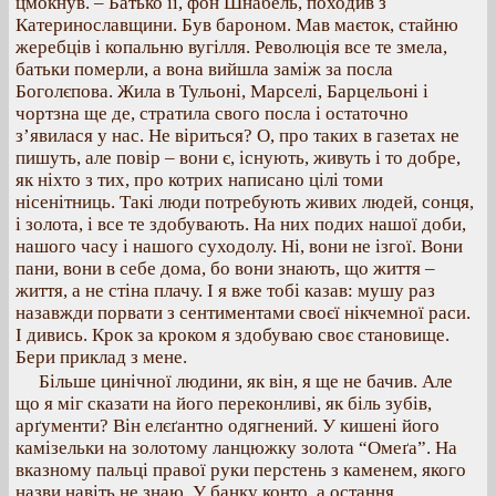
цмокнув. – Батько її, фон Шнабель, походив з
Катеринославщини. Був бароном. Мав маєток, стайню
жеребців і копальню вугілля. Революція все те змела,
батьки померли, а вона вийшла заміж за посла
Боголєпова. Жила в Тульоні, Марселі, Барцельоні і
чортзна ще де, стратила свого посла і остаточно
з’явилася у нас. Не віриться? О, про таких в газетах не
пишуть, але повір – вони є, існують, живуть і то добре,
як ніхто з тих, про котрих написано цілі томи
нісенітниць. Такі люди потребують живих людей, сонця,
і золота, і все те здобувають. На них подих нашої доби,
нашого часу і нашого суходолу. Ні, вони не ізгої. Вони
пани, вони в себе дома, бо вони знають, що життя –
життя, а не стіна плачу. І я вже тобі казав: мушу раз
назавжди порвати з сентиментами своєї нікчемної раси.
І дивись. Крок за кроком я здобуваю своє становище.
Бери приклад з мене.
Більше цинічної людини, як він, я ще не бачив. Але
що я міг сказати на його переконливі, як біль зубів,
арґументи? Він елєґантно одягнений. У кишені його
камізельки на золотому ланцюжку золота “Омеґа”. На
вказному пальці правої руки перстень з каменем, якого
назви навіть не знаю. У банку конто, а остання