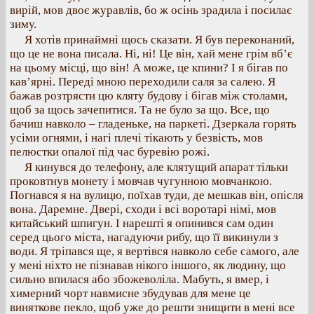
вирій, мов двоє журавлів, бо ж осінь зрадила і посилає
зиму.
Я хотів принаймні щось сказати. Я був переконаний,
що це не вона писала. Ні, ні! Це він, хай мене грім вб’є
на цьому місці, що він! А може, це кпини? І я бігав по
кав’ярні. Переді мною переходили саля за салею. Я
бажав розтрясти цю кляту будову і бігав між столами,
щоб за щось зачепитися. Та не було за що. Все, що
бачиш навколо – гладеньке, на паркеті. Дзеркала горять
усіми огнями, і нагі плечі тікають у безвість, мов
пелюстки опалої під час буревію рожі.
Я кинувся до телефону, але клятущий апарат тільки
проковтнув монету і мовчав чугунною мовчанкою.
Погнався я на вулицю, поїхав туди, де мешкав він, опісля
вона. Даремне. Двері, сходи і всі воротарі німі, мов
китайський шпигун. І нарешті я опинився сам один
серед цього міста, нагадуючи рибу, що її викинули з
води. Я тріпався ще, я вертівся навколо себе самого, але
у мені ніхто не пізнавав нікого іншого, як людину, що
сильно впилася або збожеволіла. Мабуть, я вмер, і
химерний чорт навмисне збудував для мене це
виняткове пекло, щоб уже до решти знищити в мені все