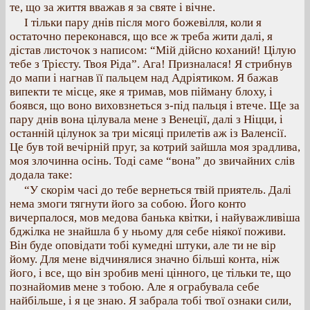
те, що за життя вважав я за святе і вічне.
І тільки пару днів після мого божевілля, коли я
остаточно переконався, що все ж треба жити далі, я
дістав листочок з написом: “Мій дійсно коханий! Цілую
тебе з Трієсту. Твоя Ріда”. Ага! Призналася! Я стрибнув
до мапи і нагнав її пальцем над Адріятиком. Я бажав
випекти те місце, яке я тримав, мов пійману блоху, і
боявся, що воно виховзнеться з-під пальця і втече. Ще за
пару днів вона цілувала мене з Венеції, далі з Ніцци, і
останній цілунок за три місяці прилетів аж із Валенсії.
Це був той вечірній пруг, за котрий зайшла моя зрадлива,
моя злочинна осінь. Тоді саме “вона” до звичайних слів
додала таке:
“У скорім часі до тебе вернеться твій приятель. Далі
нема змоги тягнути його за собою. Його конто
вичерпалося, мов медова банька квітки, і найуважливіша
бджілка не знайшла б у ньому для себе ніякої поживи.
Він буде оповідати тобі кумедні штуки, але ти не вір
йому. Для мене відчинялися значно більші конта, ніж
його, і все, що він зробив мені цінного, це тільки те, що
познайомив мене з тобою. Але я ограбувала себе
найбільше, і я це знаю. Я забрала тобі твої ознаки сили,