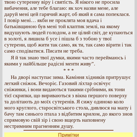
твою сутеренну віру і святість. Я нікого не просила
вибачення, але тебе благаю: як хоч назви мене, але
даруй мені цей гарячий жарт, об який я сама попеклася.
І повір мені… якби не проклята моя вдача і
батьківщиною був мені той клаптик землі, на якому
видушують людей голодом, а не цілий світ, де купаються
в золоті, я лишила б усе і пішла б з тобою у твої
сутерени, щоб жити так само, як ти, так само вірити і так
само сподіватися. Писати не треба.
Я й так знаю твої думки, якими часто переймаюсь і
якими у найбільше радісні менти живу”.
* * *
На дворі наступає зима. Каміння хідників притрушує
легкий сніжок. Вечоріє. Газовий ліхтар освічує
сніжинки, і вони видаються такими срібними, як тони
тієї скрипки, що вириваються з вікна першого поверху
та долітають до моїх сутеренів. Я сижу одиноко коло
мого круглого, старосвітського стола, дивлюся на мапу і
бачу там синього птаха з відбитим крилом, до якого знов
спрямовую свій зір і свою вщерть наповнену
нестримним прагненням душу.
Примітки