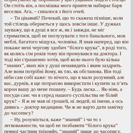
Он стоїть він, а посмішка мого приятеля набирає барв
веселки. Ага, – сипалося з його очей.
– Ти цікавий? Почекай, що то скажеш пізніше, коли
той стілець обернеться у щось зовсім інше. У дужках
зауважу, що в душі я все ж, як і завжди, не міг
стриматися, щоб не поглузувати з того банального, мов
меблі, багатого міщуха, чоловіка. Я знав наперед, що він
покаже мені чергову здобич “білого крука”, в роді того,
як колись сім років тому він промувався на доктора. І
тоді він страшенно хотів, щоб коло нього було кілька
“знаних”, яких він у душі ненавидить і яким заздрить.
Але вони потрібні йому, як тло, як обстанова. Він тоді
ніби сам собі каже: то нічого, що я мало розумний, але
вас, дурнів, я ще потраплю використати і купити за п’ять
корон вашу до мене пошану. – Будь ласка… Як-ніяк, а
посуди сам: чи я серед нашого суспільства не білий
крук? – Я ж не мав ні грошей, ні людей, ні імени, а ось
дивись – доктор медицини. Чи ж не варто дати замітку
до часопису?
– Ну, розуміється, каже “знаний” і чи то з
легковажности, чи щоб не позбавити “білого крука”
певної частини тріюмфу, “знаний” пише до часопису,