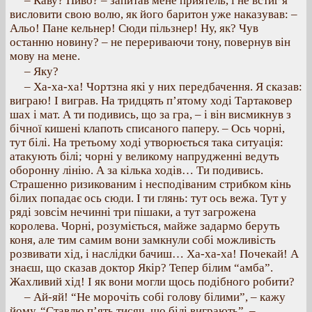
– Каву? Пиво? – запитав мене приятель, і не встиг я
висловити свою волю, як його баритон уже наказував: –
Альо! Пане кельнер! Сюди пільзнер! Ну, як? Чув
останню новину? – не перериваючи тону, повернув він
мову на мене.
– Яку?
– Ха-ха-ха! Чортзна які у них передбачення. Я сказав:
виграю! І виграв. На тридцять п’ятому ході Тартаковер
шах і мат. А ти подивись, що за гра, – і він висмикнув з
бічної кишені клапоть списаного паперу. – Ось чорні,
тут білі. На третьому ході утворюється така ситуація:
атакують білі; чорні у великому напрудженні ведуть
оборонну лінію. А за кілька ходів… Ти подивись.
Страшенно ризикованим і несподіваним стрибком кінь
білих попадає ось сюди. І ти глянь: тут ось вежа. Тут у
ряді зовсім нечинні три пішаки, а тут загрожена
королева. Чорні, розуміється, майже задармо беруть
коня, але тим самим вони замкнули собі можливість
розвивати хід, і наслідки бачиш… Ха-ха-ха! Почекай! А
знаєш, що сказав доктор Якір? Тепер білим “амба”.
Жахливий хід! І як вони могли щось подібного робити?
– Ай-яй! “Не морочіть собі голову білими”, – кажу
йому. “Ставлю п’ять тисяч, що білі виграють”. –