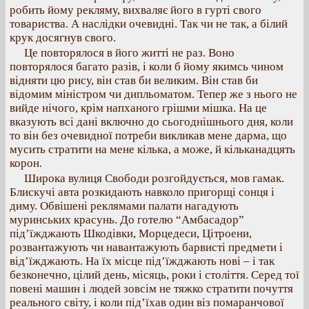
робить йому рекляму, вихваляє його в гурті свого
товариства. А наслідки очевидні. Так чи не так, а білий
крук досягнув свого.
Це повторялося в його житті не раз. Воно
повторялося багато разів, і коли б йому якимсь чином
відняти цю рису, він став би великим. Він став би
відомим міністром чи дипльоматом. Тепер же з нього не
вийде нічого, крім напханого грішми мішка. На це
вказують всі дані включно до сьогоднішнього дня, коли
то він без очевидної потреби викликав мене дарма, що
мусить стратити на мене кілька, а може, й кільканадцять
корон.
Широка вулиця Свободи розгойдується, мов гамак.
Блискучі авта розкидають навколо пригорщі сонця і
диму. Обвішені реклямами палати нагадують
муринських красунь. До готелю “Амбасадор”
під’їжджають Шкодівки, Морцедеси, Цітроени,
розвантажують чи навантажують барвисті предмети і
від’їжджають. На їх місце під’їжджають нові – і так
безконечно, цілий день, місяць, роки і століття. Серед тої
повені машин і людей зовсім не тяжко стратити почуття
реального світу, і коли під’їхав один віз помаранчової