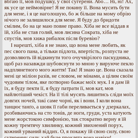
вбгаю її, мов подушку, у свої сугерени. Або… Ні, ні! Ах,
як усе це неймовірне! Я не покину її. Вона мусить бути
для мене, і я це наголошую, бо ж більше на мому обрію
нічого не залишилося для мене. Я буду до бридоти
смілим, бо на це маю повне право. Хіба не все віддав я
їй, хіба не став голий, мов лисина Сократа, хіба не
спустів, мов хижа рибалок після буревію?
І нарешті, хіба я не знаю, що вона мене любить, як
пес свого пана, а тільки підлота, впертість, розпуста не
дозволяють їй відкинути того очучвірілого паскудника,
щоб раз назавжди шубовснути зо мною у вируюче пекло
надплянетного мого життя! Так! Я знаю це. Вона сказала
мені це міліон разів, не словом, не мінами, а цілим своїм
чудовим тілом, яке потворно бажає моїх мук. І я дам їй
їх, я буду пекти її, я буду патрати її, мов кат, мов
найлютіший чекіст. На її тілі мусять лишитись сліди моїх
довгих ночей, такі саме чорні, як і вони. І коли вона
танцює танґо, а шовк її габи переливається у дзеркалах,
розбиваючись на сто тонів, де ноги, груди, уста катують
мене жорстокою симфонією, так стократно верну я їй
кожну тремтячу хвилинку, кожний звихнений порух,
кожний урваний віддих. О, я покажу їй свою силу, свою
сутеренну силу, хай буде проклята вона навіки!