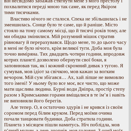
він несвідомо забажав стягнути мене з мого престолу і
похвалитися переді мною так саме, як перед Якіром
тими тисячками.
Властиво нічого не сталося. Спека не збільшилась і не
зменшилась. Сонце було те саме, що й раніше. Місто
стояло на тому самому місці, що й тисячі років тому, але
ми обидва змінилися. Мій розумний мішок стратив
рівновагу й перерахувався. Щодо мене, то до цього часу
в мені не було нічого, крім великої туги. Доба моя була
точно виміряна. Тих двадцять чотири години, впродовж
котрих планеті дозволено обернути свої боки, я
заповнював так, як і кожний скромний дивак з тугою. Я
сумував, мов ідіот за свічкою, мов кажан за вогким
вечором. Мій сум збігався… Ах, хай ліпше не вимовлю
того імені! У ньому було все моє, все чисто, що може
мати щаслива людина. Бурні води Дніпра, простір степу
разом з Кримськими горами вміщалися в те ім’я і навіть
не виповняли його берегів.
Але тепер. О, я остаточно здурів і не крився із своїм
соромом перед білим круком. Перед моїми очима
почали танцювати будинки. Доба стратила години.
Планета з місяцем пішли намитусь. Ніч поблідла, мов
п’яний мурин, а день зчорнів, мов головня. З очей моїх