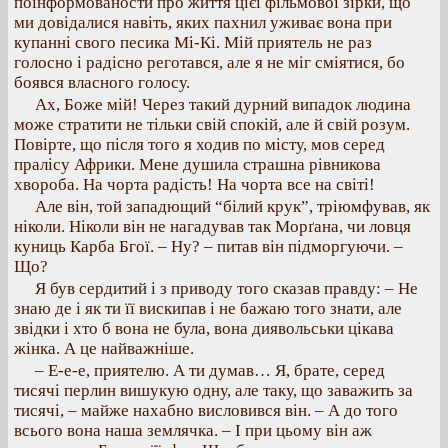
поінформованости про життя цієї фільмової зірки, що
ми довідалися навіть, яких пахнил уживає вона при
купанні свого песика Мі-Кі. Мій приятель не раз
голосно і радісно реготався, але я не міг сміятися, бо
боявся власного голосу.
Ах, Боже мій! Через такий дурний випадок людина
може стратити не тільки свій спокій, але й свій розум.
Повірте, що після того я ходив по місту, мов серед
пралісу Африки. Мене душила страшна рівникова
хвороба. На чорта радість! На чорта все на світі!
Але він, той западющий “білий крук”, тріюмфував, як
ніколи. Ніколи він не нагадував так Морґана, чи ловця
куниць Карба Бгої. – Ну? – питав він підморгуючи. –
Що?
Я був сердитий і з приводу того сказав правду: – Не
знаю де і як ти її вискипав і не бажаю того знати, але
звідки і хто б вона не була, вона диявольськи цікава
жінка. А це найважніше.
– Е-е-е, приятелю. А ти думав… Я, брате, серед
тисячі перлин вишукую одну, але таку, що заважить за
тисячі, – майже нахабно висловився він. – А до того
всього вона наша землячка. – І при цьому він аж