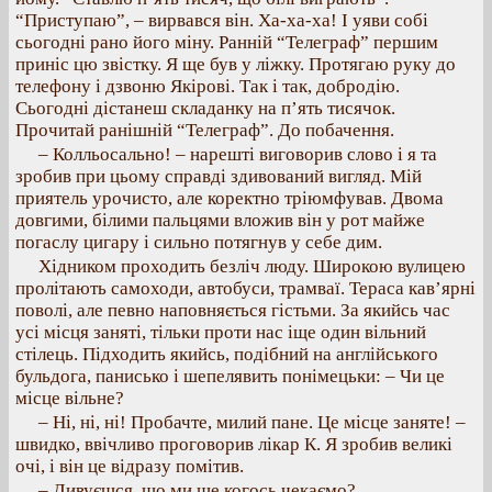
“Приступаю”, – вирвався він. Ха-ха-ха! І уяви собі
сьогодні рано його міну. Ранній “Телеграф” першим
приніс цю звістку. Я ще був у ліжку. Протягаю руку до
телефону і дзвоню Якірові. Так і так, добродію.
Сьогодні дістанеш складанку на п’ять тисячок.
Прочитай ранішній “Телеграф”. До побачення.
– Колльосально! – нарешті виговорив слово і я та
зробив при цьому справді здивований вигляд. Мій
приятель урочисто, але коректно тріюмфував. Двома
довгими, білими пальцями вложив він у рот майже
погаслу цигару і сильно потягнув у себе дим.
Хідником проходить безліч люду. Широкою вулицею
пролітають самоходи, автобуси, трамваї. Тераса кав’ярні
поволі, але певно наповняється гістьми. За якийсь час
усі місця заняті, тільки проти нас іще один вільний
стілець. Підходить якийсь, подібний на англійського
бульдога, панисько і шепелявить понімецьки: – Чи це
місце вільне?
– Ні, ні, ні! Пробачте, милий пане. Це місце заняте! –
швидко, ввічливо проговорив лікар К. Я зробив великі
очі, і він це відразу помітив.
– Дивуєшся, що ми ще когось чекаємо?