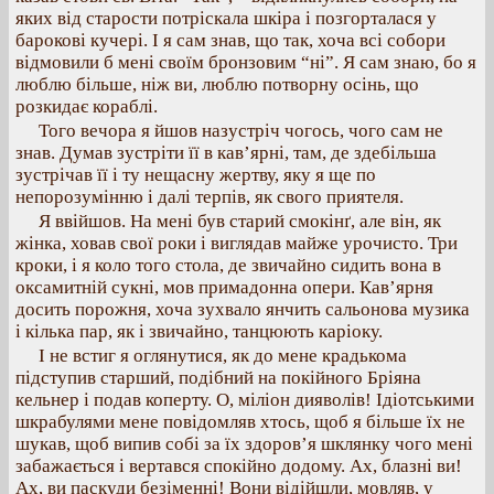
яких від старости потріскала шкіра і позгорталася у
барокові кучері. І я сам знав, що так, хоча всі собори
відмовили б мені своїм бронзовим “ні”. Я сам знаю, бо я
люблю більше, ніж ви, люблю потворну осінь, що
розкидає кораблі.
Того вечора я йшов назустріч чогось, чого сам не
знав. Думав зустріти її в кав’ярні, там, де здебільша
зустрічав її і ту нещасну жертву, яку я ще по
непорозумінню і далі терпів, як свого приятеля.
Я ввійшов. На мені був старий смокінґ, але він, як
жінка, ховав свої роки і виглядав майже урочисто. Три
кроки, і я коло того стола, де звичайно сидить вона в
оксамитній сукні, мов примадонна опери. Кав’ярня
досить порожня, хоча зухвало янчить сальонова музика
і кілька пар, як і звичайно, танцюють каріоку.
І не встиг я оглянутися, як до мене крадькома
підступив старший, подібний на покійного Бріяна
кельнер і подав коперту. О, міліон дияволів! Ідіотськими
шкрабулями мене повідомляв хтось, щоб я більше їх не
шукав, щоб випив собі за їх здоров’я шклянку чого мені
забажається і вертався спокійно додому. Ах, блазні ви!
Ах, ви паскуди безіменні! Вони відійшли, мовляв, у