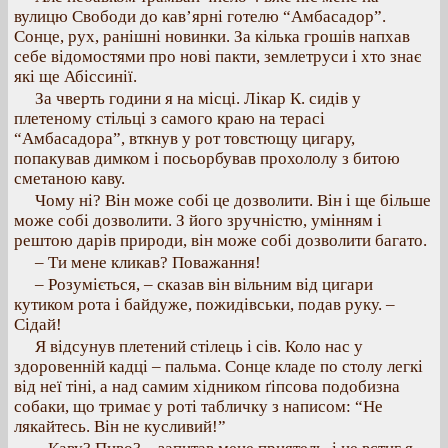
вулицю Свободи до кав’ярні готелю “Амбасадор”.
Сонце, рух, ранішні новинки. За кілька грошів напхав
себе відомостями про нові пакти, землетруси і хто знає
які ще Абіссинії.
За чверть години я на місці. Лікар К. сидів у
плетеному стільці з самого краю на терасі
“Амбасадора”, вткнув у рот товстющу цигару,
попакував димком і посьорбував прохололу з битою
сметаною каву.
Чому ні? Він може собі це дозволити. Він і ще більше
може собі дозволити. З його зручністю, умінням і
рештою дарів природи, він може собі дозволити багато.
– Ти мене кликав? Поважання!
– Розуміється, – сказав він вільним від цигари
кутиком рота і байдуже, пожидівськи, подав руку. –
Сідай!
Я відсунув плетений стілець і сів. Коло нас у
здоровенній кадці – пальма. Сонце кладе по столу легкі
від неї тіні, а над самим хідником ґіпсова подобизна
собаки, що тримає у роті табличку з написом: “Не
лякайтесь. Він не кусливий!”