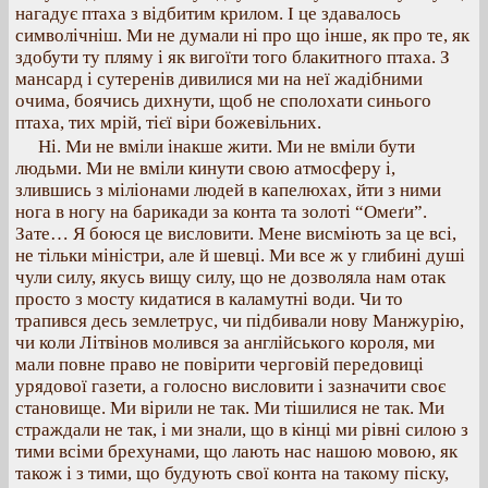
нагадує птаха з відбитим крилом. І це здавалось
символічніш. Ми не думали ні про що інше, як про те, як
здобути ту пляму і як вигоїти того блакитного птаха. З
мансард і сутеренів дивилися ми на неї жадібними
очима, боячись дихнути, щоб не сполохати синього
птаха, тих мрій, тієї віри божевільних.
Ні. Ми не вміли інакше жити. Ми не вміли бути
людьми. Ми не вміли кинути свою атмосферу і,
злившись з міліонами людей в капелюхах, йти з ними
нога в ногу на барикади за конта та золоті “Омеґи”.
Зате… Я боюся це висловити. Мене висміють за це всі,
не тільки міністри, але й шевці. Ми все ж у глибині душі
чули силу, якусь вищу силу, що не дозволяла нам отак
просто з мосту кидатися в каламутні води. Чи то
трапився десь землетрус, чи підбивали нову Манжурію,
чи коли Літвінов молився за англійського короля, ми
мали повне право не повірити черговій передовиці
урядової газети, а голосно висловити і зазначити своє
становище. Ми вірили не так. Ми тішилися не так. Ми
страждали не так, і ми знали, що в кінці ми рівні силою з
тими всіми брехунами, що лають нас нашою мовою, як
також і з тими, що будують свої конта на такому піску,