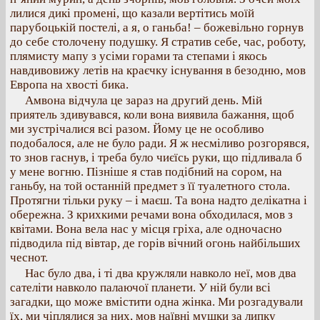
лилися дикі промені, що казали вертітись моїй
парубоцькій постелі, а я, о ганьба! – божевільно горнув
до себе столочену подушку. Я стратив себе, час, роботу,
плямисту мапу з усіми горами та степами і якось
навдивовижу летів на краєчку існування в безодню, мов
Европа на хвості бика.
Амвона відчула це зараз на другий день. Мій
приятель здивувався, коли вона виявила бажання, щоб
ми зустрічалися всі разом. Йому це не особливо
подобалося, але не було ради. Я ж несміливо розгорявся,
то знов гаснув, і треба було чиєїсь руки, що підливала б
у мене вогню. Пізніше я став подібний на сором, на
ганьбу, на той останній предмет з її туалетного стола.
Протягни тільки руку – і маєш. Та вона надто делікатна і
обережна. З крихкими речами вона обходилася, мов з
квітами. Вона вела нас у місця гріха, але одночасно
підводила під вівтар, де горів вічний огонь найбільших
чеснот.
Нас було два, і ті два кружляли навколо неї, мов два
сателіти навколо палаючої планети. У ній були всі
загадки, що може вмістити одна жінка. Ми розгадували
їх, ми чіплялися за них, мов наївні мушки за липку