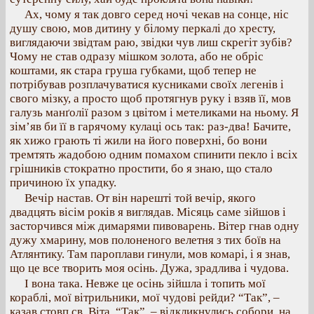
Ах, чому я так довго серед ночі чекав на сонце, ніс
душу свою, мов дитину у білому перкалі до хресту,
виглядаючи звідтам раю, звідки чув лиш скрегіт зубів?
Чому не став одразу мішком золота, або не обріс
коштами, як стара груша губками, щоб тепер не
потрібував розплачуватися кусниками своїх легенів і
свого мізку, а просто щоб протягнув руку і взяв її, мов
галузь манґолії разом з цвітом і метеликами на ньому. Я
зім’яв би її в гарячому кулаці ось так: раз-два! Бачите,
як хижо грають ті жили на його поверхні, бо вони
тремтять жадобою одним помахом спинити пекло і всіх
грішників стократно простити, бо я знаю, що стало
причиною їх упадку.
Вечір настав. От він нарешті той вечір, якого
двадцять вісім років я виглядав. Місяць саме зійшов і
засторчився між димарями пивоварень. Вітер гнав одну
дужу хмарину, мов полоненого велетня з тих боїв на
Атлянтику. Там пароплави гинули, мов комарі, і я знав,
що це все творить моя осінь. Дужа, зрадлива і чудова.
І вона така. Невже це осінь зійшла і топить мої
кораблі, мої вітрильники, мої чудові рейди? “Так”, –
казав стовп св. Віта. “Так”, – відкликнулись собори, на