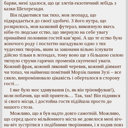
барви, мені здалося, що це злетів екзотичний лебідь з
казки Шехерезади.
Він підкотився так тихо, мов леопард, що
підкрадається до своєї здобичі. З його нутра, що
розкрилось, мов казковий футерал, виковзнуло якесь
ніби-то людське єство, що звернуло на себе увагу
принаймні половини гостей кав’ярні. А що те єство було
жіночого роду і постаттю нагадувало одно з тих
чудесних творінь, яким за законами вільно існувати
дійсно тільки в леґендах, тому воно ще з більшою силою
тягнуло струми гарячих променів скупченої уваги.
Кожний фрак, кожний ляковий черевик, кожний діямант
чи топаз, чи найменш помітний Морзік панни Зузі – все
сяяло, випромінювало цікавість і оберталося в сторону
гості…
І яке було моє здивування (о, як він тріюмфував!),
коли побачив, що мій приятель… Так, так! Він піднявся
зі свого місця, і достойна гостя підійшла просто до
нашого стола.
Можливо, що я був надто довго самотній. Можливо,
що серед цього мільйонного міста не довелося мені віч-
на-віч зустрітися з подібними творіннями, і я ходив повз