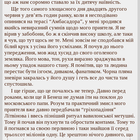
що аж нам соромно ставало за їх дитячу наївність.
Ще того самого злощасного дня двадцять другого
червня у дев’ять годин ранку, коли я несподівано
опинився на терасі “Амбасадора”, у мені зродився
якийсь невиразний сумнів щодо мого приятеля. Я не
вірив у забобони, бо ж я скінчив високу школу, але таки
я чув, що тут щось не те. Мені зовсім не сподобався мій
білий крук з усіма його усміхами. Я почув до нього
упередження, мов жид хусид до свого оголеного
земляка. Його мова, тон, рухи виразно зраджували в
ньому упадок нашого стану. Я помітив, що та людина
перестає бути ізгоєм, диваком, фанатиком. Чорна пляма
зневіри закралась у його душу і геть все до чиста там
спустошила.
І ще гірше, що це почалось не тепер. Давно перед
роками, коли ще й Бенеш не думав іти на поклон до
московського папи. Розум та практичний змисл мого
приятеля вже давно передбачали “гріхопадіння”
Літвінова і ввесь пізніший ритуал вавилонської метушні.
Тому й почав він пухнути та обростати контами. Тому то
й погнався за своєю перлиною і таки знайшов її серед
трьохсот міліонів одну. Це зрештою нічого дивного, що