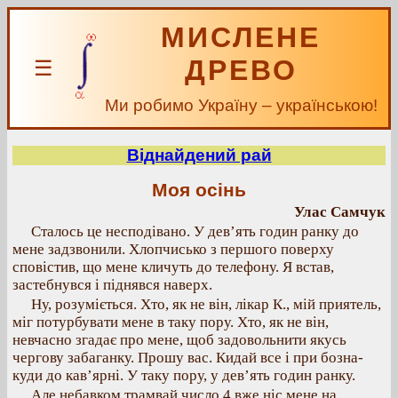
МИСЛЕНЕ
ДРЕВО
☰
Ми робимо Україну – українською!
Віднайдений рай
Моя осінь
Улас Самчук
Сталось це несподівано. У дев’ять годин ранку до
мене задзвонили. Хлопчисько з першого поверху
сповістив, що мене кличуть до телефону. Я встав,
застебнувся і піднявся наверх.
Ну, розуміється. Хто, як не він, лікар К., мій приятель,
міг потурбувати мене в таку пору. Хто, як не він,
невчасно згадає про мене, щоб задовольнити якусь
чергову забаганку. Прошу вас. Кидай все і при бозна-
куди до кав’ярні. У таку пору, у дев’ять годин ранку.
Але небавком трамвай число 4 вже ніс мене на