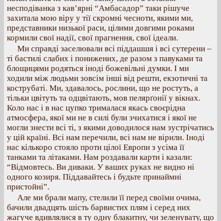
несподіванка з кав’ярні “Амбасадор” таки рішуче
захитала мою віру у тії скромні чесноти, якими ми,
представники низької раси, цілими довгими роками
кормили свої надії, свої прагнення, свої ідеали.
Ми справді заселювали всі піддашшя і всі сутерени –
ті бастилі слабих і понижених, де разом з павуками та
блощицями родяться іноді божевільні думки. І ми
ходили між людьми зовсім інші від решти, екзотичні та
кострубаті. Ми, здавалось, рослини, що не ростуть, а
тільки цвітуть та одцвітають, мов пелярґонії у вікнах.
Коло нас і в нас цупко трималася якась своєрідна
атмосфера, якої ми не в силі були зчихатися і якої не
могли знести всі ті, з якими доводилося нам зустрічатись
у цій країні. Всі нам перечили, всі нам не вірили. Іноді
нас кількоро стояло проти цілої Европи з усіма її
танками та літаками. Нам роздавали карти і казали:
“Відмовтесь. Ви диваки. У ваших руках не видно ні
одного козиря. Піддавайтесь і будьте принаймні
пристойні”.
Але ми брали мапу, стелили її перед своїми очима,
бачили двадцять шість барвистих плям і серед них
жагуче вдивлялися в ту одну блакитну, чи зеленувату, що