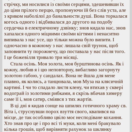
стрічку, ми носилися із своїми серцями, здешевивши їх
до ціни прілого перцю, пропонуючи їй без слів уста, але
з криком наболілої до банальности душі. Вона торкалася
когось одного і відбивалася до другого на подобу
сердечка в електричному дзвінку; знов кидала нас, знов
хапалася одного міцними своїми кігтями і ненаситно
випивала з нас усе, що тільки можна було випити. І
одночасно в кожному з нас лишала свій трунок, щоб
заповнити ту порожнечу, що поставала у нас після того.
І це божевілля тривало три місяці.
Стала осінь. Моя золота, моя бурштинова осінь. Як і
кожну, любив я і цю неповторну, вибагливо загорнуту
золотою габою, у сандалах. Вона не йшла для мене
плавно, як колись, а танцювала, мов Муза на клясичній
картині. І чи то спадало листя клену, чи втихав у сквері
водограй із золотими рибками, я скрізь вбачав химеру
саме її і, мов сатир, сміявся з тих жартів.
В ці дні я кидав сонце на шпилях готичного храму св.
Віта і, струснувши порох взуття свого, квапився на
місце, де так особливо цвіло моє несподіване кохання.
Хто знав про це і про всі ті муки, коли мені бракувало
кілька грошів, щоб вирівняти рахунок за шклянку