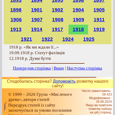
1893
1894
1895
1896
1897
1898
1901
1902
1904
1905
1906
1907
1908
1909
1911
1913
1914
1917
1918
1919
1921
1922
1924
1925
1918 р. «Як ми ждали її...»
19.09.1918 р.
Статут фахівців
12.1918 р. Думи буття
Попередня сторінка
|
Вище
|
Наступна сторінка
Сподобалась сторінка?
Допоможіть
розвитку нашого
сайту!
Число завантажень :
© 1999 – 2026 Група «Мисленого
28 423
Модифіковано :
древа», автори статей
26.06.2024
Передрук статей із сайту
Якщо ви помітили
помилку набору
заохочується за умови посилання
на цiй сторiнцi,