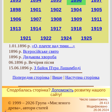
1893
1894
1895
1896
1897
1898
1901
1902
1904
1905
1906
1907
1908
1909
1911
1913
1914
1917
1918
1919
1921
1922
1924
1925
1.01.1896 р.
«О, плачте над тими…»
1896 р.
Всеросійське свято
1896 р.
Дядькова хвороба
06.1896 р. Вечірня пісня
15.06.1896 р.
З байок П'єра Лашамбоді
Попередня сторінка
|
Вище
|
Наступна сторінка
Сподобалась сторінка?
Допоможіть
розвитку нашого
сайту!
Число завантажень :
© 1999 – 2026 Група «Мисленого
28 413
Модифіковано :
древа», автори статей
26.06.2024