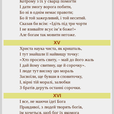
Котрому з їх у сварці помогти
І дати змогу ворога побити,
Бо ні в однім немає правоти;
Бо й той зажерливий, і той неситий.
Сказав би всім: «Ідіть під три чорти
І не взивайте всує ім’я боже!»
Але богам так мовити негоже.
XV
Христа наука чиста, як кришталь,
І тут знайшли її найвищу точку:
«Хто просить свиту, – май до його жаль
І дай йому свитину, ще й сорочку».
І люде тут високу цю мораль
Засвоїли, ще бувши в сповиточку,
І, вірні тій моралі, залюбки
З братів деруть останні сорочки.
XVI
І все, не маючи ідеї Бога
Правдивої, з людей творять богів,
їм хочеться, щоб бог їх якомога