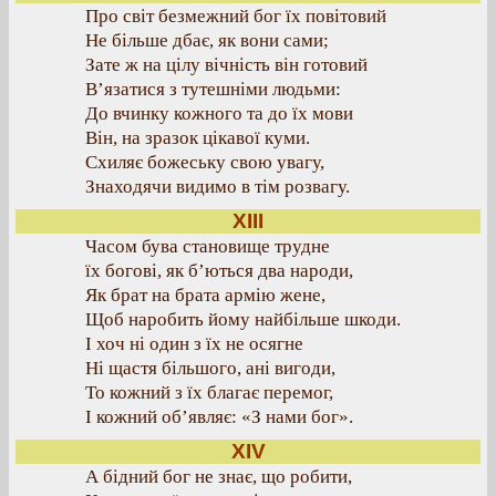
Про світ безмежний бог їх повітовий
Не більше дбає, як вони сами;
Зате ж на цілу вічність він готовий
В’язатися з тутешніми людьми:
До вчинку кожного та до їх мови
Він, на зразок цікавої куми.
Схиляє божеську свою увагу,
Знаходячи видимо в тім розвагу.
XIII
Часом бува становище трудне
їх богові, як б’ються два народи,
Як брат на брата армію жене,
Щоб наробить йому найбільше шкоди.
І хоч ні один з їх не осягне
Ні щастя більшого, ані вигоди,
То кожний з їх благає перемог,
І кожний об’являє: «З нами бог».
XІV
А бідний бог не знає, що робити,