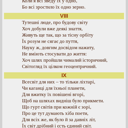
Коли я всі зведу їх у одно,
Бо всі зростило їх одно зерно.
VIII
Тутешні люде, про будову світу
Хоч добули вже деякі знаття,
Живуть ще так, що за тісну орбіту
Їх розум не сягає до пуття,
Науку ж, довгим досвідом нажиту,
Не вміють стосувати до життя:
Хоч шлях пройшли чималий історичний,
Світогляд їх цілком геоцентричний.
IX
Всесвіт для них – то тільки ліхтарі,
Чи каганці для їхньої планети,
Для вжитку їх повішені вгорі,
Щоб на шляхах видніш було прикмети.
Що гурт світів при кожній є зорі,
Про це тут думають хіба поети,
Для всіх же, як було й за давніх літ,
Їх світ дрібний і єсть єдиний світ.