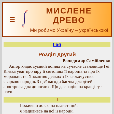
МИСЛЕНЕ
ДРЕВО
☰
Ми робимо Україну – українською!
Гея
Розділ другий
Володимир Самійленко
Автор кидає сумний погляд на сучасне становище Геї.
Кілька уваг про віру й світогляд її народів та про їх
моральність. Хижацтво деяких з їх заохочується
сваркою народів. З цієї нагоди баєчка для дітей і
апострофа для дорослих. Що дає надію на кращі тут
часи.
І
Поживши довго на планеті цій,
Я надививсь на всі її народи,