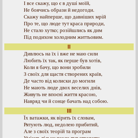
І все скажу, що є в душі моїй,
Не боячись образи й недогоди.
Скажу найперше, що давніших мрій
Про те, що люде тут краса природи,
Не стало хутко; розійшлись як дим
Під подихом холодним життьовим.
II
Дивлюсь на їх і вже не маю сили
Любить їх так, як перше був хотів,
Коли я бачу, що вони зробили
З своїх для щастя створених країв,
Де часто від колиски до могили
Не мають люде двох веселих днів,
Живуть не впоєні життя красою,
Навряд чи й сонце бачать над собою.
III
Їх ватажки, як вірить їх словам,
Рятують люд, недолею прибитий,
Але з своїх теорій та програм