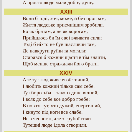
А просто люде мали добру душу.
XXIII
Вони б тоді, хоч, може, й без програм,
Життя людське приємнішим зробили,
Бо як братам, а не як ворогам,
Прийшлось би їм свої вживати сили;
Тоді б ніхто не був щасливий там,
Де навкруги руїни та могили;
Старався б кожний щастя в тім знайти,
Щоб менше страждали його брати.
XXIV
Але тут люд живе егоїстичний,
І любить кожний тільки сам себе.
Тут боротьба – закон єдине вічний,
І всяк до себе все добро гребе;
В повазі тут, хто дужий, енергічний,
І кинуто під ноги все слабе,
Не з чесності, але з грубої сили
Тутешні люде ідола створили.