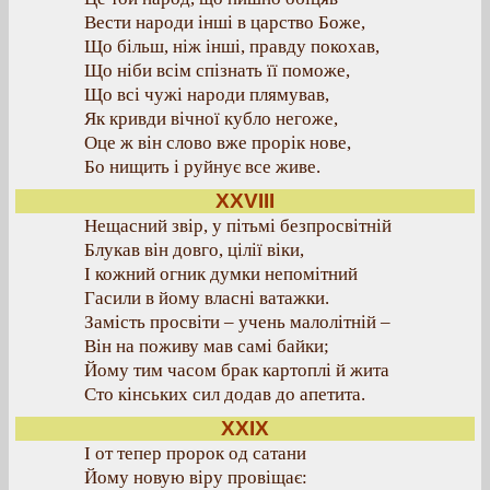
Вести народи інші в царство Боже,
Що більш, ніж інші, правду покохав,
Що ніби всім спізнать її поможе,
Що всі чужі народи плямував,
Як кривди вічної кубло негоже,
Оце ж він слово вже прорік нове,
Бо нищить і руйнує все живе.
XXVIII
Нещасний звір, у пітьмі безпросвітній
Блукав він довго, цілії віки,
І кожний огник думки непомітний
Гасили в йому власні ватажки.
Замість просвіти – учень малолітній –
Він на поживу мав самі байки;
Йому тим часом брак картоплі й жита
Сто кінських сил додав до апетита.
XXIX
І от тепер пророк од сатани
Йому новую віру провіщає: