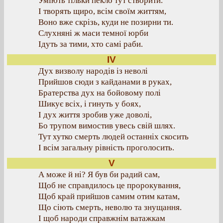
Уміють тільки пекло тут створити.
І творять щиро, всім своїм життям,
Воно вже скрізь, куди не позирни ти.
Слухняні ж маси темної юрби
Ідуть за тими, хто самі раби.
IV
Дух визволу народів із неволі
Прийшов сюди з кайданами в руках,
Братерства дух на бойовому полі
Шикує всіх, і гинуть у боях,
І дух життя зробив уже доволі,
Бо трупом вимостив увесь свій шлях.
Тут хутко смерть людей останніх скосить
І всім загальну рівність проголосить.
V
А може й ні? Я був би радий сам,
Щоб не справдилось це пророкування,
Щоб край прийшов самим отим катам,
Що сіють смерть, неволю та знущання.
І щоб народи справжнім ватажкам