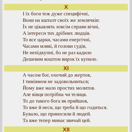
X
І їх боги теж дуже специфічні,
Вони на кшталт своїх же землячків:
Їх не цікавлять зовсім справи вічні,
А інтереси тих дрібних людців.
То все царки, часами енергічні,
Часами мляві, й голови судів,
Не непідкупні, бо не раз кадило
Дешевим коштом вирок їх купило.
XI
А часом бог, охочий до жертов,
І тиміямом не задовольниться;
Йому вже мало простих молитов.
Але вівця потрібна чи телиця.
То до такого бога як прийшов,
То вже й неси, що треба й що годиться.
Бувало, що приносили й людей.
Та вже тепер минає звичай цей.
XII