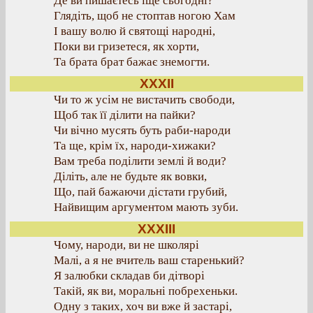
Де ви пишаєтесь іще сьогодні?
Глядіть, щоб не стоптав ногою Хам
І вашу волю й святощі народні,
Поки ви гризетеся, як хорти,
Та брата брат бажає знемогти.
XXXII
Чи то ж усім не вистачить свободи,
Щоб так її ділити на пайки?
Чи вічно мусять буть раби-народи
Та ще, крім їх, народи-хижаки?
Вам треба поділити землі й води?
Діліть, але не будьте як вовки,
Що, пай бажаючи дістати грубий,
Найвищим аргументом мають зуби.
XXXIII
Чому, народи, ви не школярі
Малі, а я не вчитель ваш старенький?
Я залюбки складав би дітворі
Такій, як ви, моральні побрехеньки.
Одну з таких, хоч ви вже й застарі,