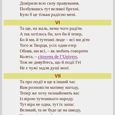
Довірили всю силу правування,
Позбувшись тут великої брехні.
Було б це тільки радісно мені.
VI
Та ще, на жаль, нема чого радіти.
А так хотілось би, хоч би й тепер,
Бо й ми, й тутешні люде – всі ми діти
Того ж Творця, усіх один етер
Обняв, ми всі, – як любить говорити
Колега, –
citoyens de l’Univers
,
Тож не дивуйтесь, що й події Геї
Не є чужі задля душі моєї.
VII
Та про події я ще в інший час
Вам розповісти матиму нагоду,
Тепер же хочу познайомить вас
Із вірою тутешнього народу.
Тут віра не одна, тут їх запас
Великий, та не буде це на шкоду,