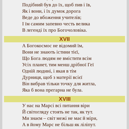
Подібний був до їх, щоб пив і їв,
Як і вони, і їх думок дорога
Веде до вбоження учителів;
І їм самим запевно честь велика
В легенді їх про Богочоловіка.
XVII
А Богокосмос не відомий їм,
Вони не знають істини тієї,
Що Бога людям не вмістити всім
Усіх планет, тим менш дрібної Геї
Одній людині, і якая в тім
Дурниця, щоб з матерії всієї
Він вибрав тільки точку для житла,
Яка б вона прегарна не була.
XVIIІ
У нас на Марсі всі питання віри
Й світогляду стоять не так, як тут.
Ми знаєм – світ межі не має й міри,
А в йому Марс не більш як ліліпут.