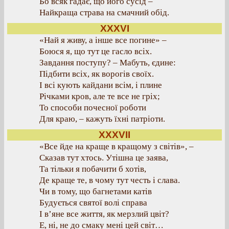
Бо всяк гадає, що його сусід –
Найкраща страва на смачний обід.
XXXVI
«Най я живу, а інше все погине» –
Боюся я, що тут це гасло всіх.
Завдання поступу? – Мабуть, єдине:
Підбити всіх, як ворогів своїх.
І всі кують кайдани всім, і плине
Річками кров, але те все не гріх;
То способи почесної роботи
Для краю, – кажуть їхні патріоти.
XXXVII
«Все йде на краще в кращому з світів», –
Сказав тут хтось. Утішна це заява,
Та тільки я побачити б хотів,
Де краще те, в чому тут честь і слава.
Чи в тому, що багнетами катів
Будується святої волі справа
І в’яне все життя, як мерзлий цвіт?
Е, ні, не до смаку мені цей світ…