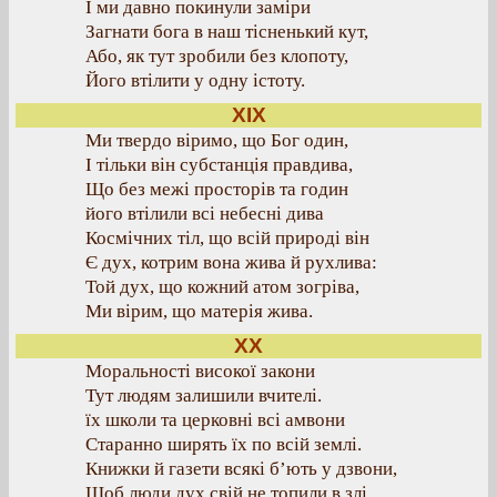
І ми давно покинули заміри
Загнати бога в наш тісненький кут,
Або, як тут зробили без клопоту,
Його втілити у одну істоту.
XIX
Ми твердо віримо, що Бог один,
І тільки він субстанція правдива,
Що без межі просторів та годин
його втілили всі небесні дива
Космічних тіл, що всій природі він
Є дух, котрим вона жива й рухлива:
Той дух, що кожний атом зогріва,
Ми вірим, що матерія жива.
XX
Моральності високої закони
Тут людям залишили вчителі.
їх школи та церковні всі амвони
Старанно ширять їх по всій землі.
Книжки й газети всякі б’ють у дзвони,
Щоб люди дух свій не топили в злі.