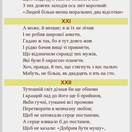
З тих довгих заходів ось звіт короткий:
«Людей більш-менш моральних два відсотки»
XXI
А може, й менше; я ж їх не лічив
І не робив широкої анкети,
Гадаю ж так, бо я тут довго жив
І рідко бачив вищі ті прикмети,
Що відзначили справді тих мужів,
Які були б окрасою планети.
Хоч, правда, й тих, що стягнуть з вас пальто
Мабуть, не більш, як двадцять п ять на сто.
XXII
Тутешній світ дізнав би ще обнови
І кращий лад до його ще б прийшов,
Якби гучні, гуманні всі промови
Перетворити в мовчазну любов;
Щоб не штовхали серце постанови,
А серце кликало б до постанов,
Щоб не казали: «Добрим бути мушу»,