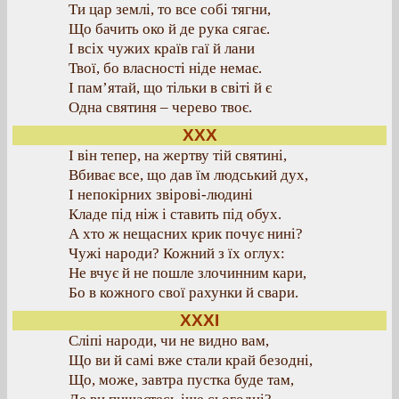
Ти цар землі, то все собі тягни,
Що бачить око й де рука сягає.
І всіх чужих країв гаї й лани
Твої, бо власності ніде немає.
І пам’ятай, що тільки в світі й є
Одна святиня – черево твоє.
XXX
І він тепер, на жертву тій святині,
Вбиває все, що дав їм людський дух,
І непокірних звірові-людині
Кладе під ніж і ставить під обух.
А хто ж нещасних крик почує нині?
Чужі народи? Кожний з їх оглух:
Не вчує й не пошле злочинним кари,
Бо в кожного свої рахунки й свари.
XXXI
Сліпі народи, чи не видно вам,
Що ви й самі вже стали край безодні,
Що, може, завтра пустка буде там,