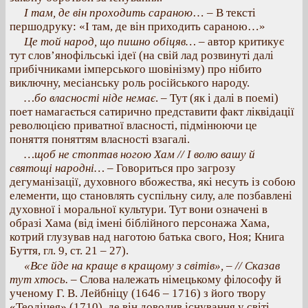
І там, де він проходить сараною
… – В тексті
першодруку: «І там, де він приходить сараною…»
Це той народ, що пишно обіцяв…
– автор критикує
тут слов’янофільські ідеї (на свій лад розвинуті далі
прибічниками імперського шовінізму) про нібито
виключну, месіанську роль російського народу.
…бо власності ніде немає
. – Тут (як і далі в поемі)
поет намагається сатирично представити факт ліквідації
революцією приватної власності, підмінюючи це
поняття поняттям власності взагалі.
…щоб не стоптав ногою Хам // І волю вашу й
святощі народні… –
Говориться про загрозу
дегуманізації, духовного вбожества, які несуть із собою
елементи, що становлять суспільну силу, але позбавлені
духовної і моральної культури. Тут вони означені в
образі Хама (від імені біблійного персонажа Хама,
котрий глузував над наготою батька свого, Ноя; Книга
Буття, гл. 9, ст. 21 – 27).
«Все йде на краще в кращому з світів», – // Сказав
тут хтось.
– Слова належать німецькому філософу й
ученому Г. В. Лейбніцу (1646 – 1716) з його твору
«Теодіцея» (1710), де він доводив існування у світі