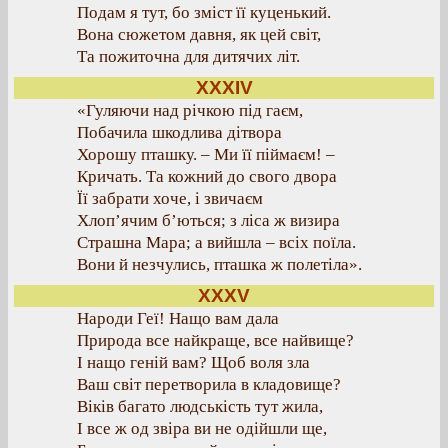
Подам я тут, бо зміст її куценький.
Вона сюжетом давня, як цей світ,
Та пожиточна для дитячих літ.
XXXІV
«Гуляючи над річкою під гаєм,
Побачила шкодлива дітвора
Хорошу пташку. – Ми її піймаєм! –
Кричать. Та кожний до свого двора
Її забрати хоче, і звичаєм
Хлоп’ячим б’ються; з ліса ж визира
Страшна Мара; а вийшла – всіх поїла.
Вони й незчулись, пташка ж полетіла».
XXXV
Народи Геї! Нащо вам дала
Природа все найкраще, все найвище?
І нащо геній вам? Щоб воля зла
Ваш світ перетворила в кладовище?
Віків багато людськість тут жила,
І все ж од звіра ви не одійшли ще,