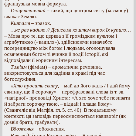
французька мовна формула.
Геоцентричний
– такий, що центром світу (космосу)
вважає Землю.
Кшталт
– зразок.
…не раз кадило // Дешевим коштом вирок їх купило…
– Мова про те, що церква з її громіздким культом і
атрибутикою («кадило»), здійснюючи неначебто
посередництво між богом і людьми, оголошувала
освяченими богом ті вчинки й події історії, які
відповідали її корисним інтересам.
Тиміям
(фіміам) – ароматична речовина,
використовується для кадіння в храмі під час
богослужіння.
«Хто просить свиту,
– май до його жаль / І дай йому
свитину, ще й сорочку» – перефразовані слова із т. зв.
«нагірної» проповіді Христа: «А хто хоче тебе позивати
й забрати сорочку твою, – віддай і плаща йому»
(Євангеліє від Матфія, гл. 5, ст. 40). В подальшому
контексті ця заповідь переосмислюється навиворіт (як
дозвіл брати, грабувати).
Вбоження
– обожнення.
В легенді їх про Богочоловіка. –
В основі