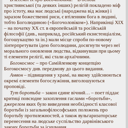
християнської (та деяких інших) релігій покладено міф
про істоту, яка має людські (народжена від жінки) і
заразом божественні риси, є втіленням бога в людині,
тобто Боголюдиною («Богочоловіком»). Наприкінці XIX
– на початку XX ст. в європейській та російській
філософії (див., наприклад, російський екзистенціалізм,
богошукацтво та ін.) мали місце спроби по-новому
зінтерпретувати ідею боголюдини, досягнути через неї
морального оновлення людства, відкинувши при цьому
ті елементи релігії, які стали архаїчними.
Богокосмос
– про Самійленкову концепцію
Богокосмосу див. передмову до цього видання.
Амвон
– підвищення у храмі, на якому здійснюються
окремі елементи богослужіння, виголошуються
проповіді.
Тут боротьба
– закон єдине вічний… – поет піддає
критиці повсюдне захоплення гаслами «боротьби»,
джерелом яких було виведення необхідності класової
боротьби із загальнофілософських положень про
боротьбу протилежностей, а також вульгаризаторське
перенесення на людське суспільство дарвінівського
закону боротьби за існування.