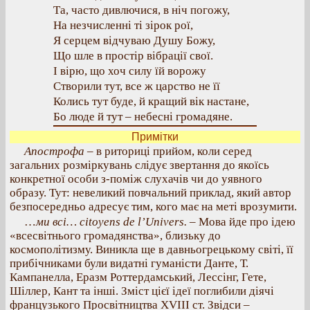
Та, часто дивлючися, в ніч погожу,
На незчисленні ті зірок рої,
Я серцем відчуваю Душу Божу,
Що шле в простір вібрації свої.
І вірю, що хоч силу їй ворожу
Створили тут, все ж царство не її
Колись тут буде, й кращий вік настане,
Бо люде й тут – небесні громадяне.
Примітки
Апострофа
– в риториці прийом, коли серед
загальних розміркувань слідує звертання до якоїсь
конкретної особи з-поміж слухачів чи до уявного
образу. Тут: невеликий повчальний приклад, який автор
безпосередньо адресує тим, кого має на меті врозумити.
…
ми всі… citoyens de l’Univers. –
Мова йде про ідею
«всесвітнього громадянства», близьку до
космополітизму. Виникла ще в давньогрецькому світі, її
прибічниками були видатні гуманісти Данте, Т.
Кампанелла, Еразм Роттердамський, Лессінг, Гете,
Шіллер, Кант та інші. Зміст цієї ідеї поглибили діячі
французького Просвітництва XVIII ст. Звідси –