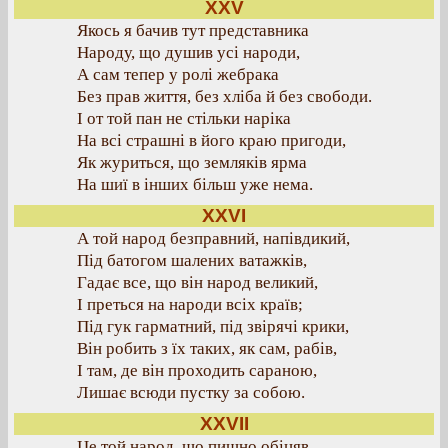
XXV
Якось я бачив тут представника
Народу, що душив усі народи,
А сам тепер у ролі жебрака
Без прав життя, без хліба й без свободи.
І от той пан не стільки наріка
На всі страшні в його краю пригоди,
Як журиться, що земляків ярма
На шиї в інших більш уже нема.
XXVI
А той народ безправний, напівдикий,
Під батогом шалених ватажків,
Гадає все, що він народ великий,
І преться на народи всіх країв;
Під гук гарматний, під звірячі крики,
Він робить з їх таких, як сам, рабів,
І там, де він проходить сараною,
Лишає всюди пустку за собою.
XXVII
Це той народ, що пишно обіцяв