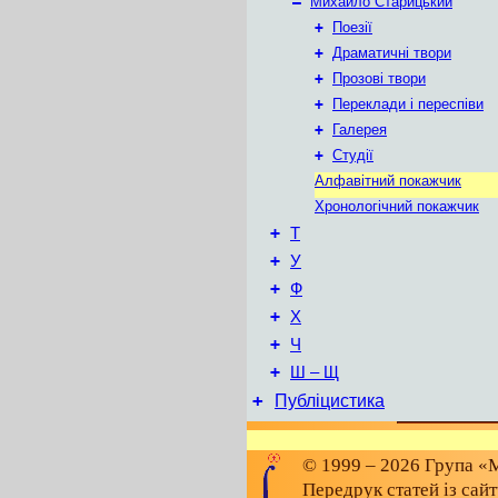
–
Михайло Старицький
+
Поезії
+
Драматичні твори
+
Прозові твори
+
Переклади і переспіви
+
Галерея
+
Студії
Алфавітний покажчик
Хронологічний покажчик
+
Т
+
У
+
Ф
+
Х
+
Ч
+
Ш – Щ
+
Публіцистика
© 1999 – 2026 Група «М
Передрук статей із сай