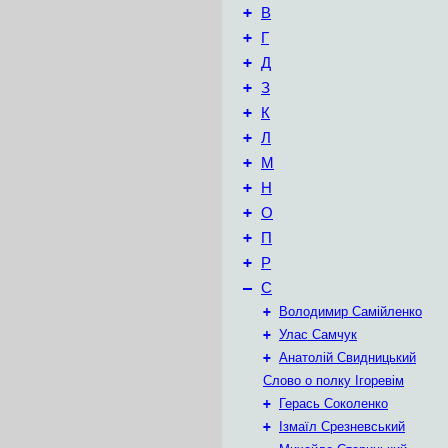
+
В
+
Г
+
Д
+
З
+
К
+
Л
+
М
+
Н
+
О
+
П
+
Р
–
С
+
Володимир Самійленко
+
Улас Самчук
+
Анатолій Свидницький
Слово о полку Ігоревім
+
Герась Соколенко
+
Ізмаїл Срезневський