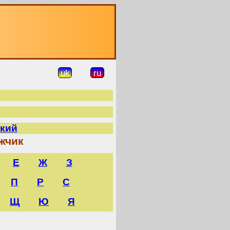
uk
ru
кий
жчик
Е
Ж
З
П
Р
С
Щ
Ю
Я