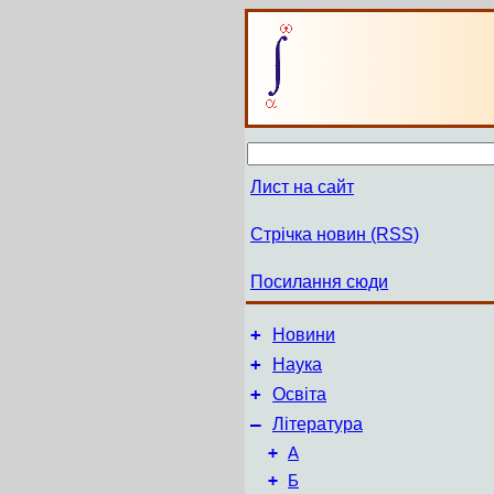
Лист на сайт
Стрічка новин (RSS)
Посилання сюди
+
Новини
+
Наука
+
Освіта
–
Література
+
А
+
Б