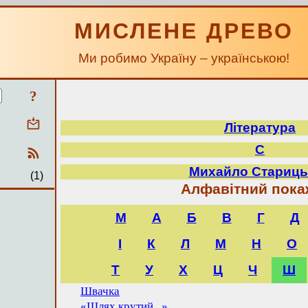
МИСЛЕНЕ ДРЕВО
Ми робимо Україну – українською!
?
Література
С
Михайло Стариць
(1)
Алфавітний пока
M
А
Б
В
Г
Д
І
К
Л
М
Н
О
Т
У
Х
Ц
Ч
Ш
Швачка
«Шлях крутий...»