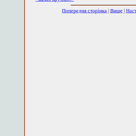
Попередня сторінка
|
Вище
|
Наст