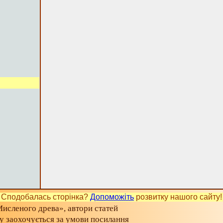
Сподобалась сторінка?
Допоможіть
розвитку нашого сайту!
исленого древа», автори статей
ту заохочується за умови посилання