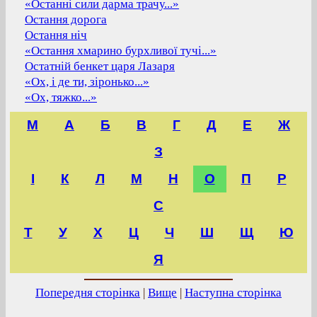
«Останні сили дарма трачу...»
Остання дорога
Остання ніч
«Остання хмарино бурхливої тучі...»
Остатній бенкет царя Лазаря
«Ох, і де ти, зіронько...»
«Ох, тяжко...»
M
А
Б
В
Г
Д
Е
Ж
З
І
К
Л
М
Н
О
П
Р
С
Т
У
Х
Ц
Ч
Ш
Щ
Ю
Я
Попередня сторінка
|
Вище
|
Наступна сторінка