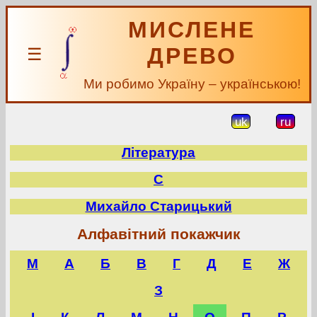
МИСЛЕНЕ
ДРЕВО
☰
Ми робимо Україну – українською!
uk
ru
Література
С
Михайло Старицький
Алфавітний покажчик
M
А
Б
В
Г
Д
Е
Ж
З