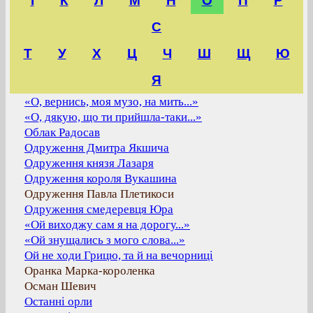
І
К
Л
М
Н
О
П
Р
С
Т
У
Х
Ц
Ч
Ш
Щ
Ю
Я
«О, вернись, моя музо, на мить...»
«О, дякую, що ти прийшла-таки...»
Облак Радосав
Одруження Дмитра Якшича
Одруження князя Лазаря
Одруження короля Вукашина
Одруження Павла Плетикоси
Одруження смедеревця Юра
«Ой виходжу сам я на дорогу...»
«Ой знущались з мого слова...»
Ой не ходи Грицю, та й на вечорниці
Оранка Марка-короленка
Осман Шевич
Останні орли