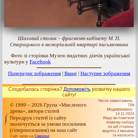
Шаховий столик – фрагмент кабінету М. П.
Старицького в меморіальній квартирі письменника
Фото зі сторінки Музею видатних діячів української
культури у
Facebook
Попереднє зображення
|
Вище
|
Наступне зображення
Сподобалась сторінка?
Допоможіть
розвитку нашого
сайту!
Число завантажень :
© 1999 – 2026 Група «Мисленого
708
Модифіковано :
древа», автори статей
14.11.2024
Передрук статей із сайту
Якщо ви помітили
помилку набору
заохочується за умови посилання
на цiй сторiнцi,
(гіперпосилання) на наш сайт
видiлiть її мишкою
та натисніть
Сайт живе на
Смереці