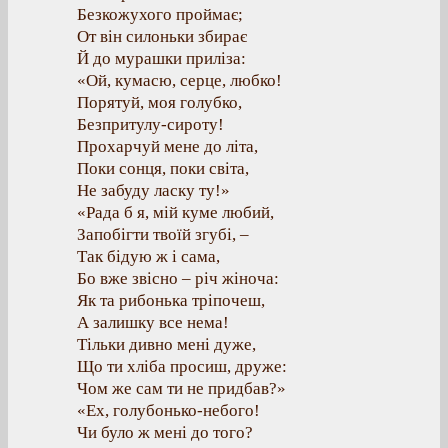
Безкожухого проймає;
От він силоньки збирає
Й до мурашки приліза:
«Ой, кумасю, серце, любко!
Порятуй, моя голубко,
Безпритулу-сироту!
Прохарчуй мене до літа,
Поки сонця, поки світа,
Не забуду ласку ту!»
«Рада б я, мій куме любий,
Запобігти твоїй згубі, –
Так бідую ж і сама,
Бо вже звісно – річ жіноча:
Як та рибонька тріпочеш,
А залишку все нема!
Тільки дивно мені дуже,
Що ти хліба просиш, друже:
Чом же сам ти не придбав?»
«Ex, голубонько-небого!
Чи було ж мені до того?