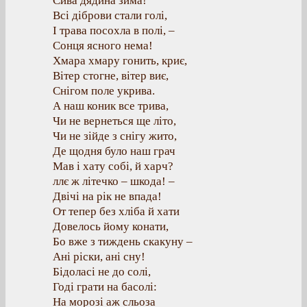
Сива дядина зима!
Всі діброви стали голі,
І трава посохла в полі, –
Сонця ясного нема!
Хмара хмару гонить, криє,
Вітер стогне, вітер виє,
Снігом поле укрива.
А наш коник все трива,
Чи не вернеться ще літо,
Чи не зійде з снігу жито,
Де щодня було наш грач
Мав і хату собі, й харч?
ллє ж літечко – шкода! –
Двічі на рік не впада!
От тепер без хліба й хати
Довелось йому конати,
Бо вже з тиждень скакуну –
Ані ріски, ані сну!
Бідоласі не до солі,
Годі грати на басолі:
На морозі аж сльоза