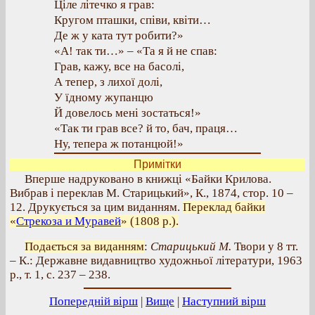
Ціле літечко я грав:
Кругом пташки, співи, квіти…
Де ж у ката тут робити?»
«А! так ти…» – «Та я й не спав:
Грав, кажу, все на басолі,
А тепер, з лихої долі,
У їдному жупанцю
Й довелось мені зостаться!»
«Так ти грав все? й то, бач, праця…
Ну, тепера ж потанцюй!»
Примітки
Вперше надруковано в книжці «Байки Крилова.
Вибрав і переклав М. Старицький», К., 1874, стор. 10 –
12. Друкується за цим виданням.
Переклад байки
«
Стрекоза и Муравей
» (1808 р.).
Подається за виданням
:
Старицький М.
Твори у 8 тт.
– К.: Державне видавництво художньої літератури, 1963
р., т. 1, с. 237 – 238.
Попередній вірш
|
Вище
|
Наступний вірш