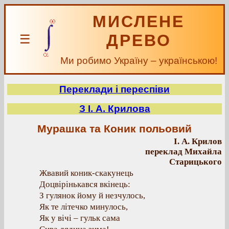
МИСЛЕНЕ
ДРЕВО
☰
Ми робимо Україну – українською!
Переклади і переспіви
З I. А. Крилова
Мурашка та Коник польовий
I. А. Крилов
переклад Михайла
Старицького
Жвавий коник-скакунець
Доцвірінькався вкінець:
З гулянок йому й незчулось,
Як те літечко минулось,
Як у вічі – гульк сама