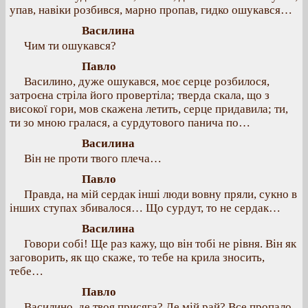
упав, навіки розбився, марно пропав, гидко ошукався…
Василина
Чим ти ошукався?
Павло
Василино, дуже ошукався, моє серце розбилося,
затроєна стріла його провертіла; тверда скала, що з
високої гори, мов скажена летить, серце придавила; ти,
ти зо мною гралася, а сурдутового панича по…
Василина
Він не проти твого плеча…
Павло
Правда, на мій сердак інші люди вовну пряли, сукно в
інших ступах збивалося… Що сурдут, то не сердак…
Василина
Говори собі! Ще раз кажу, що він тобі не рівня. Він як
заговорить, як що скаже, то тебе на крила зносить,
тебе…
Павло
Василино, де твоя присяга? Де мій рай? Все пропало,