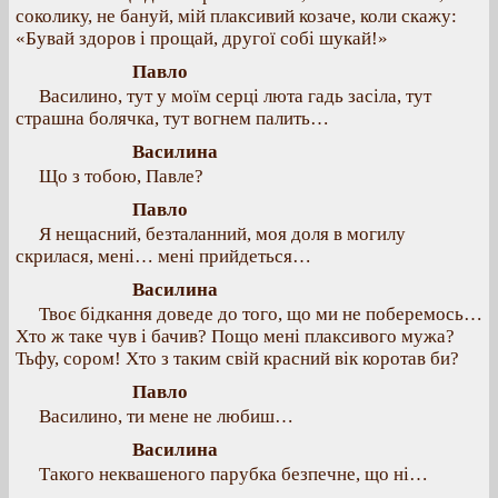
соколику, не бануй, мій плаксивий козаче, коли скажу:
«Бувай здоров і прощай, другої собі шукай!»
Павло
Василино, тут у моїм серці люта гадь засіла, тут
страшна болячка, тут вогнем палить…
Василина
Що з тобою, Павле?
Павло
Я нещасний, безталанний, моя доля в могилу
скрилася, мені… мені прийдеться…
Василина
Твоє бідкання доведе до того, що ми не поберемось…
Хто ж таке чув і бачив? Пощо мені плаксивого мужа?
Тьфу, сором! Хто з таким свій красний вік коротав би?
Павло
Василино, ти мене не любиш…
Василина
Такого неквашеного парубка безпечне, що ні…