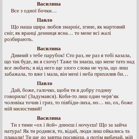
Василина
Все з одної бочки…
Павло
Що наша щира любов змарніє, згине, як мартовий
сніг, як вранці денниця ясна… то мене всі жалі
розбирають.
Василина
Дивний з тебе парубок! Сто раз, не раз я тобі казала,
що так буде, як я схочу! Таже ти знаєш, що мене тато над
все любить; я від него ще злого слова не чула, що лиш
забажала, то вже і мала, він мені і неба прихилив би…
Павло
Дай, боже, галочко, щоби ти в добру годину
говорила! (Задумався). Коби-то лиш один черв’як
чоловіка точив і гриз, то півбіди-лиха, но… но, ох, боже
мій милостивий!
Василина
Ти з тими «ох і йой» днюєш і ночуєш! Що за зайча
натура! Як ти родився, то, відай, люди лиш ойкались та
плакали! Ти ще до завтра посивієш, а потім вибачай, мій