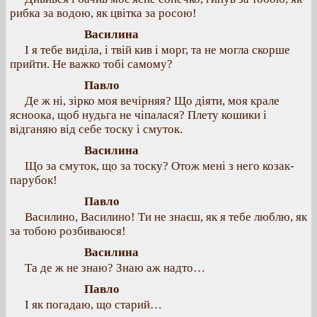
рибка за водою, як цвітка за росою!
Василина
І я тебе виділа, і твій кив і морг, та не могла скорше
прийти. Не важко тобі самому?
Павло
Де ж ні, зірко моя вечірняя? Що діяти, моя крале
ясноока, щоб нудьга не чіпалася? Плету кошики і
відганяю від себе тоску і смуток.
Василина
Що за смуток, що за тоску? Отож мені з него козак-
парубок!
Павло
Василино, Василино! Ти не знаєш, як я тебе люблю, як
за тобою розбиваюся!
Василина
Та де ж не знаю? Знаю аж надто…
Павло
І як погадаю, що старий…