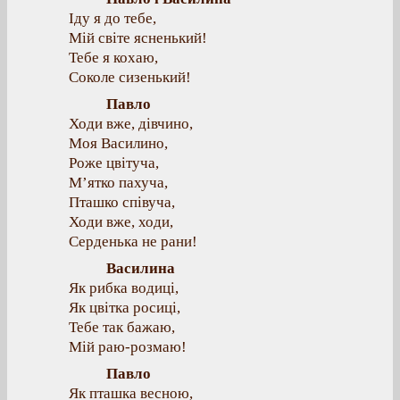
Іду я до тебе,
Мій світе ясненький!
Тебе я кохаю,
Соколе сизенький!
Павло
Ходи вже, дівчино,
Моя Василино,
Роже цвітуча,
М’ятко пахуча,
Пташко співуча,
Ходи вже, ходи,
Серденька не рани!
Василина
Як рибка водиці,
Як цвітка росиці,
Тебе так бажаю,
Мій раю-розмаю!
Павло
Як пташка весною,