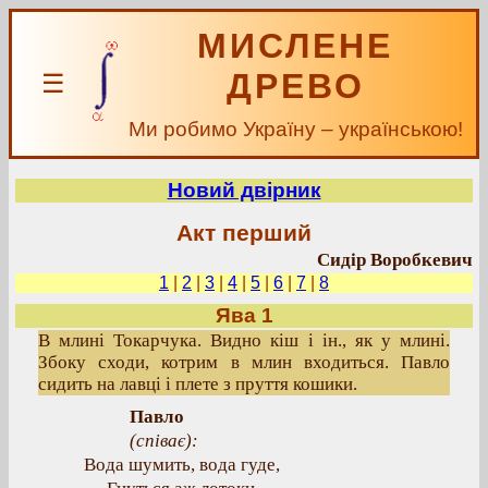
МИСЛЕНЕ
ДРЕВО
☰
Ми робимо Україну – українською!
Новий двірник
Акт перший
Сидір Воробкевич
1
|
2
|
3
|
4
|
5
|
6
|
7
|
8
Ява 1
В млині Токарчука. Видно кіш і ін., як у млині.
Збоку сходи, котрим в млин входиться. Павло
сидить на лавці і плете з пруття кошики.
Павло
(співає):
Вода шумить, вода гуде,