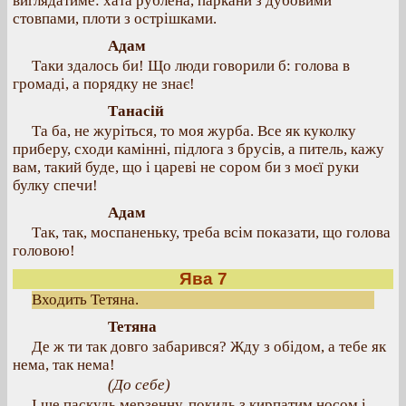
виглядатиме: хата рублена, паркани з дубовими
стовпами, плоти з острішками.
Адам
Таки здалось би! Що люди говорили б: голова в
громаді, а порядку не знає!
Танасій
Та ба, не журіться, то моя журба. Все як куколку
приберу, сходи камінні, підлога з брусів, а питель, кажу
вам, такий буде, що і цареві не сором би з моєї руки
булку спечи!
Адам
Так, так, моспаненьку, треба всім показати, що голова
головою!
Ява 7
Входить Тетяна.
Тетяна
Де ж ти так довго забарився? Жду з обідом, а тебе як
нема, так нема!
(До себе)
І ще паскудь мерзенну, покидь з кирпатим носом і