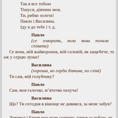
Так я все тобою
Тішуся, дівчино моя,
Ти, рибко золота!
Павло і Василина.
Іду я до тебе і т. д.
Павло
(се говорить, коли вона почала
співати)
Се вона, мій жайворонок, мій соловій, як защебече, то
аж у серцю лунає!
Василина
(хороша, но горда дівчина, по співі)
Ти сам, мій голубчику?
Павло
Сам, моя галочко, м’яточко пахуча!
Василина
Що? Ти сегодня в віконце не дивився, за мене забув?
Павло
Дивився і бачив моє ясне сонечко, гинув за тобою, як