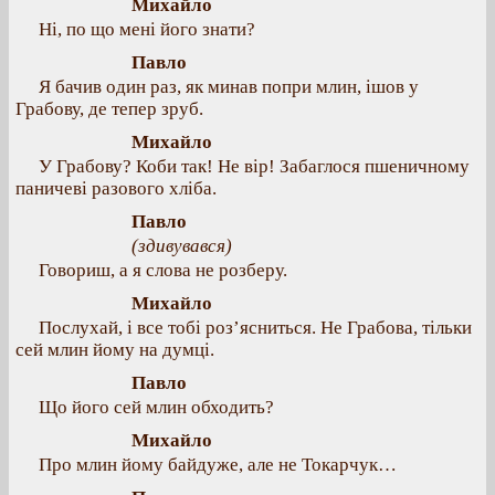
Михайло
Ні, по що мені його знати?
Павло
Я бачив один раз, як минав попри млин, ішов у
Грабову, де тепер зруб.
Михайло
У Грабову? Коби так! Не вір! Забаглося пшеничному
паничеві разового хліба.
Павло
(здивувався)
Говориш, а я слова не розберу.
Михайло
Послухай, і все тобі роз’ясниться. Не Грабова, тільки
сей млин йому на думці.
Павло
Що його сей млин обходить?
Михайло
Про млин йому байдуже, але не Токарчук…