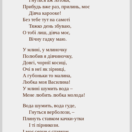
Гнуться аж лотоки,
Прибудь вже раз, прилинь, моє
Дівча карооке!
Без тебе тут на самоті
Тяжко день збуваю,
О тобі лиш, дівча моє,
Вічну гадку маю.
У млині, у млиночку
Полюбив я дівчиночку,
Довгі, чорнії косиці,
Очі в неї як зірниці,
А губоньки то малина,
Любка моя Василина!
У млині шумить вода –
Мене любить любка молода!
Вода шумить, вода гуде,
Гнуться верболози, –
Плинуть ставком качки-утки
І ті пірникози.
І моє серце є ставком,