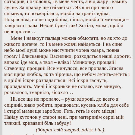
сотворив, і я чоловік, і в мене честь, а від жару і камінь
лусне. За правду ще гнівається. Як я їй про нього
спімнув, то розжарілася, мовби на грані сиділа.
Покрасніла, но не подобріла, пішла, мовби її метелиця –
завірюха гнала. Нехай буде і так! Хотіла, може, щоб я
перепросив…
Мене і навкруг пальця можна обмотати, но як хто до
живого допече, то і в мене жовчі найдеться. І на синє
небо моєї душі може наступити чорна хмара, повна
грому і блискавиць! Василино, розходяться наші дороги,
вправо іде моя, а твоя – вліво! Млиночку, прощай!
Ставочку, прощай! Все минулося, все пропало. Згасла
моя щира любов, як та зірочка, що небом летить-летить і
в дрібні іскри розпадається! Всі іскри гаснуть,
пропадають. Мені і іскроньки не остало, все минуло,
розпалося, змарніло, зісохло…
Ні, все ще не пропало, – руки здорові, до всего я
спірний, знаю робити, працювати, кусень хліба для себе
і старої мами ще зароблю. Геть, геть із сего місця!
Найду куточок у старої нені, при материнім серці мій
тяжкий, кривавий біль забуду!
(Збирає свій знаряд, одіж і ін.).