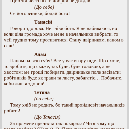
Щоб тої честі ніхто добрий не діждав!
(До себе)
Се його вчинки, бодай його!
Танасій
Говори здорова. Не гніви бога. Я не набиваюся, но
коли ціла громада хоче мене в начальники вибрати, то
чей трудно тому противитися. Стану двірником, паном в
селі!
Адам
Паном на всю губу! Все у вас вгору піде. Що схоче,
то зробить, що скаже, так буде; буде головою, а не
хвостом; ме гроші побирати, двірницьке поле засівати;
робітників буде як трави та листу, забагатіє… Побачите,
коби лиш я здоров!
Тетяна
(до себе)
Тому хліб не родить, бо такий пройдисвіт начальників
робить!
(До Танасія)
За що мене пречиста так покарала? Чи я кому що