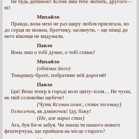
Не будь дитиною! Ксеня лиш тебе любить, другого –
ні!
Михайло
Правда, вона мені не раз щиру любов присягала, но
до серця не можна, братчику, заглянути, – ще німці до
него віконця не видумали.
Павло
Вона лиш о тобі думає, о тобі співає!
Михайло
(обнімає його)
Товаришу-брате, побратиме мій дорогий!
Павло
Іди! Вона тепер в городі коло цвіту-зілля… Не чуєш,
як твій соловейко щебече!
(Чути Ксенин голос, співає пісеньку)
Голосочок, як дзвіночок! Іду, біжу!
(Іде, але нараз стає)
Ага, був би-м забув. Чи знаєш ти нашого нового
фештерчука, що прийшов на місце старого?