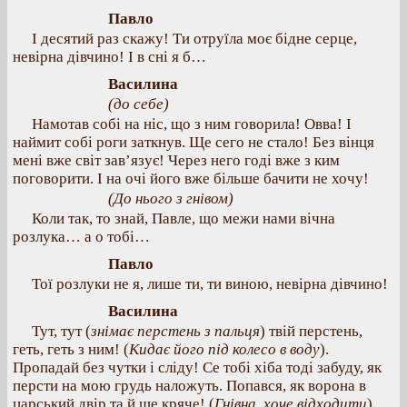
Павло
І десятий раз скажу! Ти отруїла моє бідне серце,
невірна дівчино! І в сні я б…
Василина
(до себе)
Намотав собі на ніс, що з ним говорила! Овва! І
наймит собі роги заткнув. Ще сего не стало! Без вінця
мені вже світ зав’язує! Через него годі вже з ким
поговорити. І на очі його вже більше бачити не хочу!
(До нього з гнівом)
Коли так, то знай, Павле, що межи нами вічна
розлука… а о тобі…
Павло
Тої розлуки не я, лише ти, ти виною, невірна дівчино!
Василина
Тут, тут (
знімає перстень з пальця
) твій перстень,
геть, геть з ним! (
Кидає його під колесо в воду
).
Пропадай без чутки і сліду! Се тобі хіба тоді забуду, як
персти на мою грудь наложуть. Попався, як ворона в
царський двір та й ще кряче! (
Гнівна, хоче відходити
).