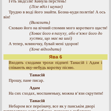
Геть звідсіля! Кинула перстень!
(Лізе вділ і шукає)
Трудно в воді його знайти. Бозна-куди полетів! А ось
він!
(Вилазить)
Сховаю його на вічний спомин мого короткого щастя!
(Ховає його в пазуху, або в’яже його до
хустки, що має на шиї)
А тепер, млиночку, бувай мені здоров!
(Хоче відходити)
Ява 6
Входять сходами трохи підпиті Танасій і Адам і
співають яку-небудь коротку пісню.
Танасій
Прошу, пане писар.
Адам
На сих сходах, моспаненьку, можна в’язи скрутити!
Танасій
Небаром все переіначу, все як у панськім дворі