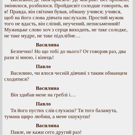
змінилося, розбилося. Пройдисвіт солодше говорить, як
я! Правда, він світами бував, обману учився; учився,
щоб на його слова дівчата наслухали. Простий мужик
того не вдасть, він сліпий, неучений, неписьменний!
Мужицьке слово хоч з серця виходить, не таке солодке,
не таке мудре, не таке підхлібне…
Василина
Безпечно! Но що тобі до нього? От говорив раз, два
рази зі мною, і кінець!
Павло
Василино, чи ялося чесній дівчині з таким обманцем
сходитися?
Василина
Він здибав мене на греблі і…
Павло
Ти його пустих слів слухаєш? Ти того баламута,
тумана щиро любиш, а мене ошукуєш!
Василина
Павле, не кажи сего другий раз!