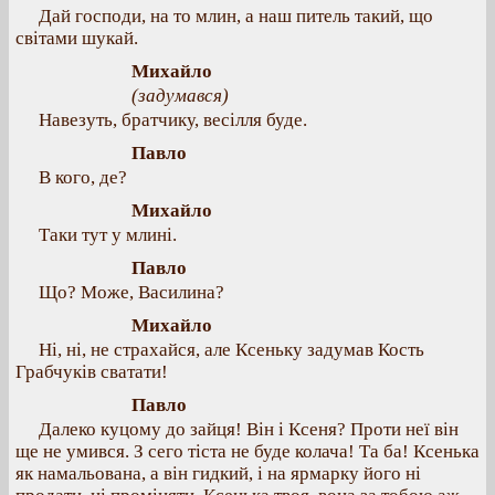
Дай господи, на то млин, а наш питель такий, що
світами шукай.
Михайло
(задумався)
Навезуть, братчику, весілля буде.
Павло
В кого, де?
Михайло
Таки тут у млині.
Павло
Що? Може, Василина?
Михайло
Ні, ні, не страхайся, але Ксеньку задумав Кость
Грабчуків сватати!
Павло
Далеко куцому до зайця! Він і Ксеня? Проти неї він
ще не умився. З сего тіста не буде колача! Та ба! Ксенька
як намальована, а він гидкий, і на ярмарку його ні