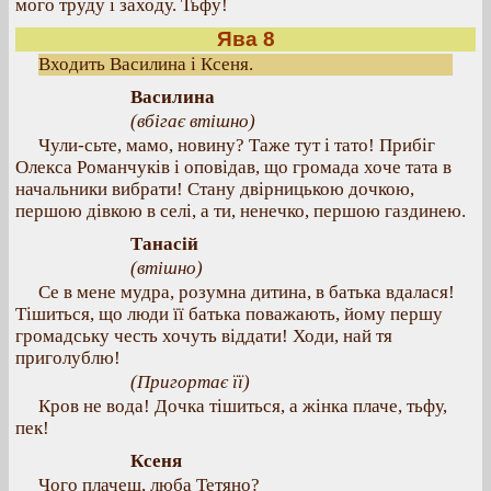
мого труду і заходу. Тьфу!
Ява 8
Входить Василина і Ксеня.
Василина
(вбігає втішно)
Чули-сьте, мамо, новину? Таже тут і тато! Прибіг
Олекса Романчуків і оповідав, що громада хоче тата в
начальники вибрати! Стану двірницькою дочкою,
першою дівкою в селі, а ти, ненечко, першою газдинею.
Танасій
(втішно)
Се в мене мудра, розумна дитина, в батька вдалася!
Тішиться, що люди її батька поважають, йому першу
громадську честь хочуть віддати! Ходи, най тя
приголублю!
(Пригортає її)
Кров не вода! Дочка тішиться, а жінка плаче, тьфу,
пек!
Ксеня
Чого плачеш, люба Тетяно?