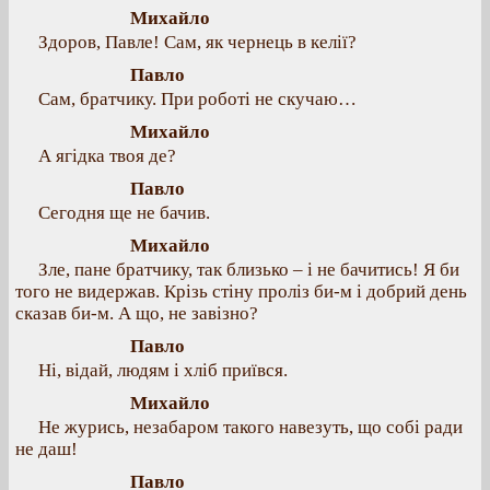
Михайло
Здоров, Павле! Сам, як чернець в келії?
Павло
Сам, братчику. При роботі не скучаю…
Михайло
А ягідка твоя де?
Павло
Сегодня ще не бачив.
Михайло
Зле, пане братчику, так близько – і не бачитись! Я би
того не видержав. Крізь стіну проліз би-м і добрий день
сказав би-м. А що, не завізно?
Павло
Ні, відай, людям і хліб приївся.
Михайло
Не журись, незабаром такого навезуть, що собі ради
не даш!
Павло