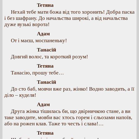
Тетяна
Нехай тебе мати божа від того хоронить! Добра паска
і без шафрану. До начальства широкі, а від начальства
дуже вузькі ворота!
Адам
От і маєш, моспаненьку!
Танасій
Довгий волос, та короткий розум!
Тетяна
Танасію, прошу тебе…
Танасій
До сто баб, мовчи вже раз, жінко! Водно заводить, а її
діло – куделя!
Адам
Друга жінка тішилась би, що двірничкою стане, а ви
таке заводите, мовби вас хтось горем і сльозами напоїв,
або на рожен клав. Таже то честь і слава!…
Тетяна