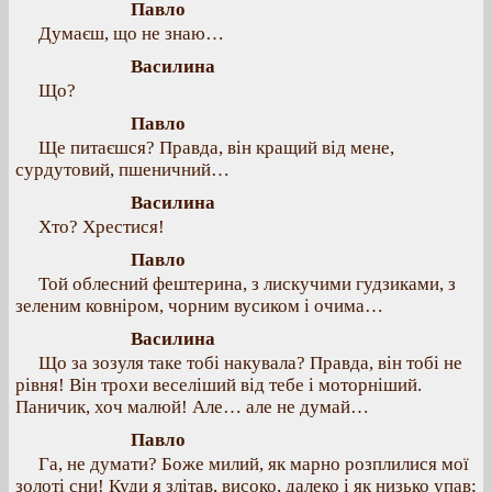
Павло
Думаєш, що не знаю…
Василина
Що?
Павло
Ще питаєшся? Правда, він кращий від мене,
сурдутовий, пшеничний…
Василина
Хто? Хрестися!
Павло
Той облесний фештерина, з лискучими гудзиками, з
зеленим ковніром, чорним вусиком і очима…
Василина
Що за зозуля таке тобі накувала? Правда, він тобі не
рівня! Він трохи веселіший від тебе і моторніший.
Паничик, хоч малюй! Але… але не думай…
Павло
Га, не думати? Боже милий, як марно розплилися мої
золоті сни! Куди я злітав, високо, далеко і як низько упав;