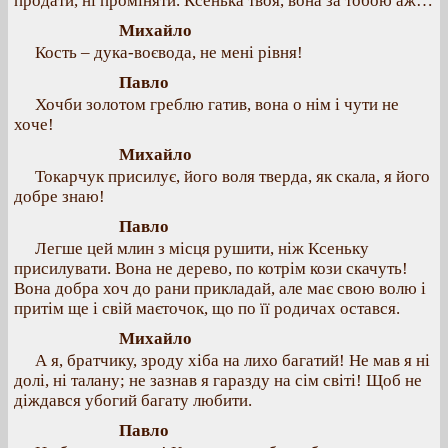
продати, ні проміняти. Ксенька твоя, вона за тобою аж…
Михайло
Кость – дука-воєвода, не мені рівня!
Павло
Хочби золотом греблю гатив, вона о нім і чути не
хоче!
Михайло
Токарчук присилує, його воля тверда, як скала, я його
добре знаю!
Павло
Легше цей млин з місця рушити, ніж Ксеньку
присилувати. Вона не дерево, по котрім кози скачуть!
Вона добра хоч до рани прикладай, але має свою волю і
притім ще і свій маєточок, що по її родичах остався.
Михайло
А я, братчику, зроду хіба на лихо багатий! Не мав я ні
долі, ні талану; не зазнав я гаразду на сім світі! Щоб не
діждався убогий багату любити.
Павло