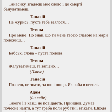
Танасику, згадаєш моє слово і до смерті
бануватимеш.
Танасій
Не журись, пусте тебе взялося…
Тетяна
Про мене! Но знай, що ти мене твоєю славою на мари
положиш…
Танасій
Бабські слова – пуста полова!
Тетяна
Жалуватимеш, та запізно…
(Плаче)
Танасій
Плачеш, не знати, за що і пощо. Як раба в неволі.
Адам
(до себе)
Такого і в казці не повідають. Прийшов, думав
почесне найти, а тут треба поли рубати і втікати. Шкода