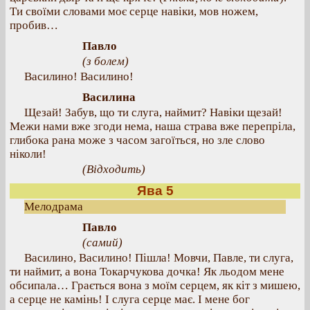
Ти своїми словами моє серце навіки, мов ножем,
пробив…
Павло
(з болем)
Василино! Василино!
Василина
Щезай! Забув, що ти слуга, наймит? Навіки щезай!
Межи нами вже згоди нема, наша страва вже перепріла,
глибока рана може з часом загоїться, но зле слово
ніколи!
(Відходить)
Ява 5
Мелодрама
Павло
(самий)
Василино, Василино! Пішла! Мовчи, Павле, ти слуга,
ти наймит, а вона Токарчукова дочка! Як льодом мене
обсипала… Грається вона з моїм серцем, як кіт з мишею,
а серце не камінь! І слуга серце має. І мене бог