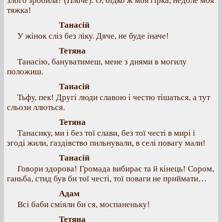
злого зробила? (
Плаче
). О, бідко ж моя гірка, недоле моя
тяжка!
Танасій
У жінок сліз без ліку. Дяче, не буде іначе!
Тетяна
Танасію, бануватимеш, мене з днями в могилу
положиш.
Танасій
Тьфу, пек! Другі люди славою і честю тішаться, а тут
сльози ллються.
Тетяна
Танасику, ми і без тої слави, без тої честі в мирі і
згоді жили, газдівство пильнували, в селі повагу мали!
Танасій
Говори здорова! Громада вибирає та й кінець! Сором,
ганьба, стид був би тої честі, тої поваги не приймати…
Адам
Всі баби сміяли би ся, моспаненьку!
Тетяна