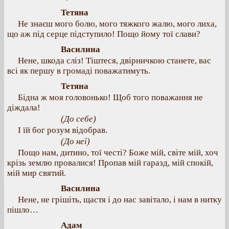
Тетяна
Не знаєш мого болю, мого тяжкого жалю, мого лиха,
що аж під серце підступило! Пощо йому тої слави?
Василина
Нене, шкода сліз! Тіштеся, двірничкою станете, вас
всі як першу в громаді поважатимуть.
Тетяна
Бідна ж моя головонько! Щоб того поважання не
діждала!
(До себе)
І їй бог розум відобрав.
(До неї)
Пощо нам, дитино, тої честі? Боже мій, світе мій, хоч
крізь землю провалися! Пропав мій гаразд, мій спокій,
мій мир святий.
Василина
Нене, не грішіть, щастя і до нас завітало, і нам в нитку
пішло…
Адам