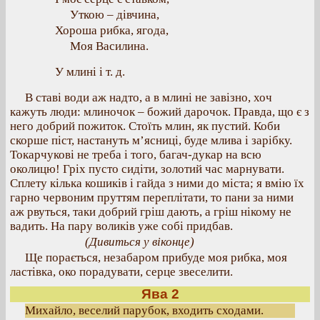
Уткою – дівчина,
Хороша рибка, ягода,
Моя Василина.
У млині і т. д.
В ставі води аж надто, а в млині не завізно, хоч
кажуть люди: млиночок – божий дарочок. Правда, що є з
него добрий пожиток. Стоїть млин, як пустий. Коби
скорше піст, настануть м’ясниці, буде млива і зарібку.
Токарчукові не треба і того, багач-дукар на всю
околицю! Гріх пусто сидіти, золотий час марнувати.
Сплету кілька кошиків і гайда з ними до міста; я вмію їх
гарно червоним пруттям переплітати, то пани за ними
аж рвуться, таки добрий гріш дають, а гріш нікому не
вадить. На пару воликів уже собі придбав.
(Дивиться у віконце)
Ще порається, незабаром прибуде моя рибка, моя
ластівка, око порадувати, серце звеселити.
Ява 2
Михайло, веселий парубок, входить сходами.