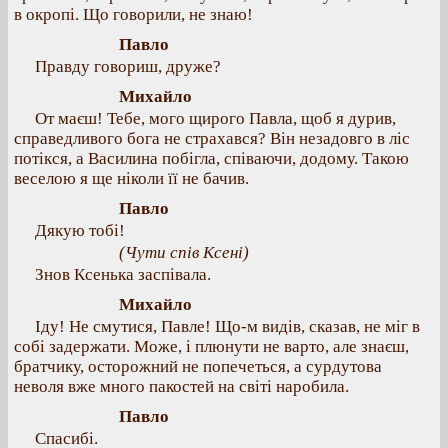
в окропі. Що говорили, не знаю!
Павло
Правду говориш, друже?
Михайло
От маєш! Тебе, мого щирого Павла, щоб я дурив,
справедливого бога не страхався? Він незадовго в ліс
потікся, а Василина побігла, співаючи, додому. Такою
веселою я ще ніколи її не бачив.
Павло
Дякую тобі!
(Чути спів Ксені)
Знов Ксенька заспівала.
Михайло
Іду! Не смутися, Павле! Що-м видів, сказав, не міг в
собі задержати. Може, і плюнути не варто, але знаєш,
братчику, осторожний не попечеться, а сурдутова
неволя вже много пакостей на світі наробила.
Павло
Спасибі.