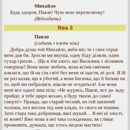
Михайло
Будь здоров, Павле! Чую мою перепеличку!
(Відходить)
Ява 3
Павло
(сидить і плете кіш)
Добра душа той Михайло, якби міг, то і своє серце
мені дав би. Зросли ми вкупці, одну біду ділили, один
сухар гризли… Що в тім злого, що Василина з лісником
говорила? Вона мене любить, вона всіми святими
клялася, що їй на сім світі без мене ні щастя, ні долі. Я їй
не раз казав, що я убогий, а вона багачка, що її батько на
то, щоб ми побралися, ніколи не згодиться! Але вона
мені все одної лиш піла: «Не журись, Павле, все до ладу
прийде, я тебе щиро кохаю, я буду твоєю до самої
смерті!» Правда, що старий чесний, но гей завзятий
чоловік, хоч вогонь під ним клади, то свого не покине.
Зато стара така добряниця, якої шукай… В неї ні злості,
ні жовчі! Вже мова в неї така солоденька; як слівце
промовить, думаєш, що хтось медом мастить!