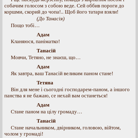
собачим голосом з собою веде. Сей оббив пороги до
коршми, скорий до чопа!.. Щоб його татари взяли!
(До Танасія)
Пощо тобі…
Адам
Кланяюся, паніматко!
Танасій
Мовчи, Тетяно, не знаєш, що…
Адам
Як завтра, ваш Танасій великим паном стане!
Тетяна
Він для мене і сьогодні господарем-паном, а іншого
панства я не бажаю, се нехай вам останеться!
Адам
Стане паном на цілу громаду…
Танасій
Стане начальником, двірником, головою, війтом,
чолом у громаді!