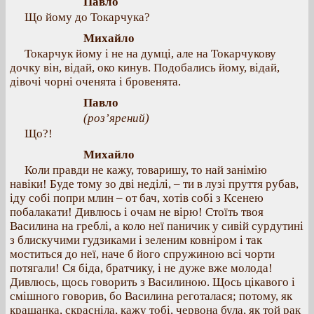
Павло
Що йому до Токарчука?
Михайло
Токарчук йому і не на думці, але на Токарчукову
дочку він, відай, око кинув. Подобались йому, відай,
дівочі чорні оченята і бровенята.
Павло
(роз’ярений)
Що?!
Михайло
Коли правди не кажу, товаришу, то най занімію
навіки! Буде тому зо дві неділі, – ти в лузі пруття рубав,
іду собі попри млин – от бач, хотів собі з Ксенею
побалакати! Дивлюсь і очам не вірю! Стоїть твоя
Василина на греблі, а коло неї паничик у сивій сурдутині
з блискучими гудзиками і зеленим ковніром і так
моститься до неї, наче б його спружиною всі чорти
потягали! Ся біда, братчику, і не дуже вже молода!
Дивлюсь, щось говорить з Василиною. Щось цікавого і
смішного говорив, бо Василина реготалася; потому, як
крашанка, скрасніла, кажу тобі, червона була, як той рак