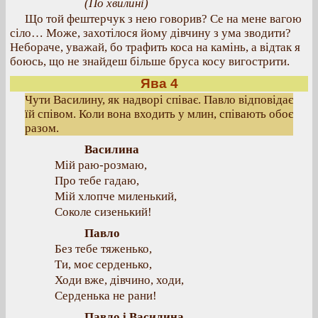
(По хвилині)
Що той фештерчук з нею говорив? Се на мене вагою
сіло… Може, захотілося йому дівчину з ума зводити?
Небораче, уважай, бо трафить коса на камінь, а відтак я
боюсь, що не знайдеш більше бруса косу вигострити.
Ява 4
Чути Василину, як надворі співає. Павло відповідає
їй співом. Коли вона входить у млин, співають обоє
разом.
Василина
Мій раю-розмаю,
Про тебе гадаю,
Мій хлопче миленький,
Соколе сизенький!
Павло
Без тебе тяженько,
Ти, моє серденько,
Ходи вже, дівчино, ходи,
Серденька не рани!
Павло і Василина