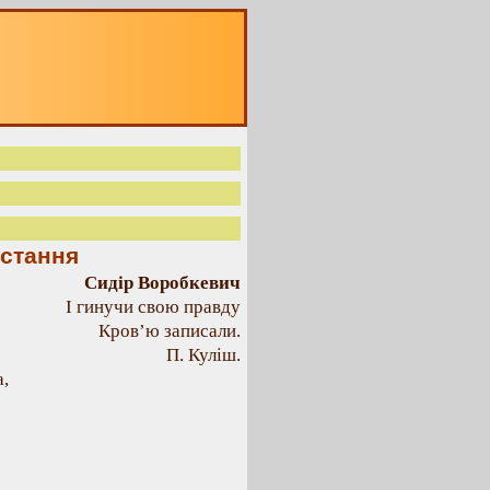
встання
Сидір Воробкевич
І гинучи свою правду
Кров’ю записали.
П. Куліш.
а,