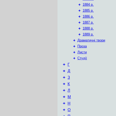
+
1884 р.
+
1885 р.
+
1886 р.
+
1887 р.
+
1888 р.
+
1889 р.
+
Драматичні твори
+
Проза
+
Листи
+
Студії
+
Г
+
Д
+
З
+
К
+
Л
+
М
+
Н
+
О