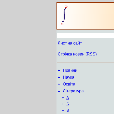
Лист на сайт
Стрічка новин (RSS)
+
Новини
+
Наука
+
Освіта
–
Література
+
А
+
Б
–
В