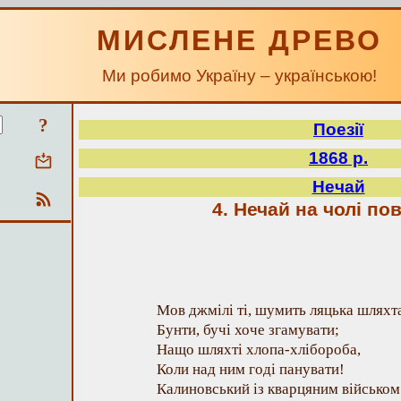
МИСЛЕНЕ ДРЕВО
Ми робимо Україну – українською!
?
Поезії
1868 р.
Нечай
4. Нечай на чолі по
Мов джмілі ті, шумить ляцька шляхт
Бунти, бучі хоче згамувати;
Нащо шляхті хлопа-хлібороба,
Коли над ним годі панувати!
Калиновський із кварцяним військом