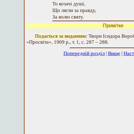
То козачі душі,
Що лягли за правду,
За волю святу.
Примітки
Подається за виданням
: Твори Ісидора Вороб
«Просвіта», 1909 р., т. 1, с. 287 – 288.
Попередній розділ
|
Вище
|
Наст