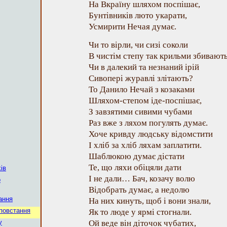
На Вкраїну шляхом поспішає,
Бунтівників люто укарати,
Усмирити Нечая думає.
Чи то вірли, чи сизі соколи
В чистім степу так крильми збивають
Чи в далекий та незнаний ірій
Сивопері журавлі злітають?
То Данило Нечай з козаками
Шляхом-степом іде-поспішає,
З завзятими сивими чубами
Раз вже з ляхом погулять думає.
Хоче кривду людську відомстити
І хліб за хліб ляхам заплатити.
Шаблюкою думає дістати
Те, що ляхи обіцяли дати
ів
І не дали… Бач, козачу волю
о
Відобрать думає, а недолю
ання
На них кинуть, щоб і вони знали,
 повстання
Як то люде у ярмі стогнали.
у
Ой веде він діточок чубатих,