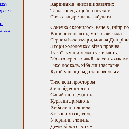
Харцизяків, низовців завзятих,
ному
Та на танець, щоби погуляти,
д ляхів
Свого лицарства не забувати.
го
Сонечко склонилось, наче в Дніпр по
 Слава
Вони поспішають, місяць вигляда
Серпом із-за хмари, мов на Дніпрі ч
З гори холодочком вітер провіва,
Густії тумани землю устеляють,
Мов коверець сивий, на сон козакам;
Тихо доокола, хіба лиш застогне
Бугай у осоці над ставочком там.
Тихо всім простором,
Лиш під копитами
Сивий степ дуднить.
Кургани дрімають,
Хиба лиш пташина,
Злякана козацтвом,
З тернини злетить.
Де-де зірки сяють –