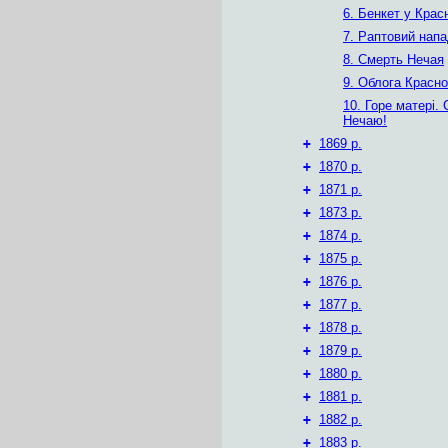
6. Бенкет у Крас
7. Раптовий напа
8. Смерть Нечая
9. Облога Красно
10. Горе матері.
Нечаю!
+
1869 р.
+
1870 р.
+
1871 р.
+
1873 р.
+
1874 р.
+
1875 р.
+
1876 р.
+
1877 р.
+
1878 р.
+
1879 р.
+
1880 р.
+
1881 р.
+
1882 р.
+
1883 р.