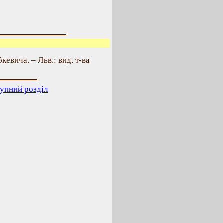
кевича. – Льв.: вид. т-ва
упний розділ