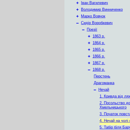
+
Іван Вагилевич
+
Володимир Винниченко
+
Марко Вовчок
–
Сидір Воробкевич
–
Поезії
+
1863 р.
+
1864 р.
+
1865 р.
+
1866 р.
+
1867 р.
–
1868 р.
Перстень
Драгоманка
–
Нечай
1. Кривда від лях
2. Посольство д
Хмельницького
3. Початок повст
4. Нечай на чолі
5. Табір біля Бар