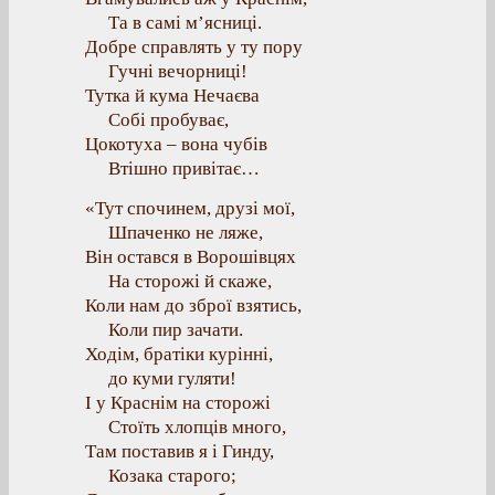
Та в самі м’ясниці.
Добре справлять у ту пору
Гучні вечорниці!
Тутка й кума Нечаєва
Собі пробуває,
Цокотуха – вона чубів
Втішно привітає…
«Тут спочинем, друзі мої,
Шпаченко не ляже,
Він остався в Ворошівцях
На сторожі й скаже,
Коли нам до зброї взятись,
Коли пир зачати.
Ходім, братіки курінні,
до куми гуляти!
І у Краснім на сторожі
Стоїть хлопців много,
Там поставив я і Гинду,
Козака старого;