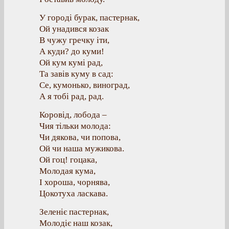
У городі бурак, пастернак,
Ой унадився козак
В чужу гречку іти,
А куди? до куми!
Ой кум кумі рад,
Та завів куму в сад:
Се, кумонько, виноград,
А я тобі рад, рад.
Коровід, лобода –
Чия тільки молода:
Чи дякова, чи попова,
Ой чи наша мужикова.
Ой гоц! гоцака,
Молодая кума,
І хороша, чорнява,
Цокотуха ласкава.
Зеленіє пастернак,
Молодіє наш козак,