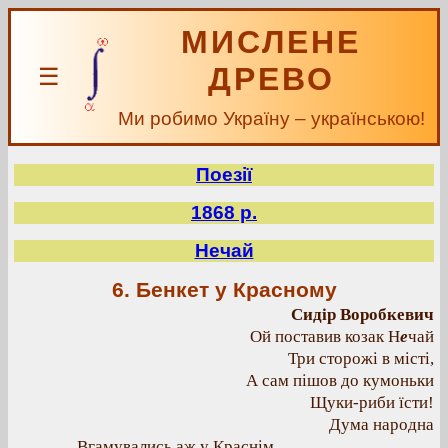
МИСЛЕНЕ
ДРЕВО
☰
Ми робимо Україну – українською!
Поезії
1868 р.
Нечай
6. Бенкет у Красному
Сидір Воробкевич
Ой поставив козак Н
е
чай
Три сторожі в місті,
А сам пішов до кумоньки
Щуки-риби їсти!
Дума народна
Вгамувались аж у Краснім,