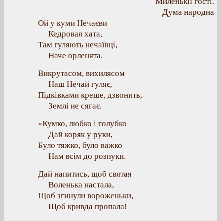
Миленькії гості.
Дума народна
Ой у куми Нечаєви
Кедровая хата,
Там гуляють нечаївці,
Наче орленята.
Викрутасом, вихилясом
Наш Нечай гуляє,
Підківками креше, дзвонить,
Землі не сягає.
«Кумко, любко і голубко
Дай коряк у руки,
Було тяжко, було важко
Нам всім до розпуки.
Дай напитись, щоб святая
Воленька настала,
Щоб згинули вороженьки,
Щоб кривда пропала!