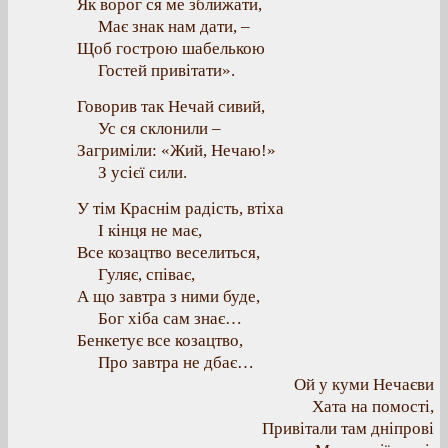
Як ворог ся ме зближати,
Має знак нам дати, –
Щоб гострою шабелькою
Гостей привітати».
Говорив так Нечай сивий,
Ус ся склонили –
Загриміли: «Жий, Нечаю!»
З усієї сили.
У тім Краснім радість, втіха
І кінця не має,
Все козацтво веселиться,
Гуляє, співає,
А що завтра з ними буде,
Бог хіба сам знає…
Бенкетує все козацтво,
Про завтра не дбає…
Ой у куми Нечаєви
Хата на помості,
Привітали там дніпрові