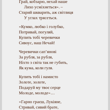
Грай, кобзарю, нехай наше
Лихо усміхнеться». –
Старий шкварить, аж світлиця
У углах трясеться.
«Кумко, любко і голубко,
Потривай, погуляй,
Купить тобі черевички
Сивоус, наш Нечай!
Черевички сап’янові
За рубля, за рубля,
Ніхто з світа так не губить,
Як кума, коли гуля.
Купить тобі і намисто
Золоте, золоте,
Подаруй му твоє серце
Молоде, молоде»…
«Гарно граєш, Лукіяне,
Стривай, сивий брате,