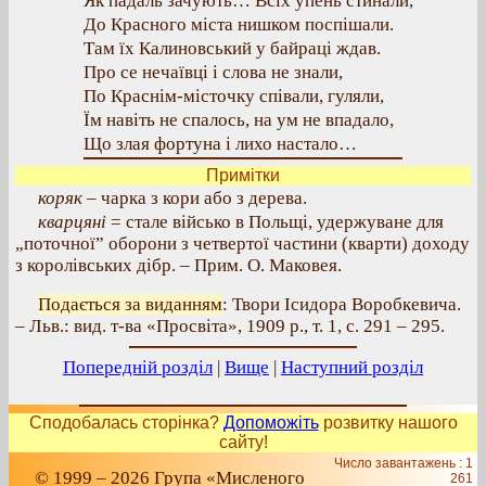
Як падаль зачують… Всіх упень стинали,
До Красного міста нишком поспішали.
Там їх Калиновський у байраці ждав.
Про се нечаївці і слова не знали,
По Краснім-місточку співали, гуляли,
Їм навіть не спалось, на ум не впадало,
Що злая фортуна і лихо настало…
Примітки
коряк
– чарка з кори або з дерева.
кварцяні
= стале військо в Польщі, удержуване для
„поточної” оборони з четвертої частини (кварти) доходу
з королівських дібр. – Прим. О. Маковея.
Подається за виданням
: Твори Ісидора Воробкевича.
– Льв.: вид. т-ва «Просвіта», 1909 р., т. 1, с. 291 – 295.
Попередній розділ
|
Вище
|
Наступний розділ
Сподобалась сторінка?
Допоможіть
розвитку нашого
сайту!
Число завантажень : 1
© 1999 – 2026 Група «Мисленого
261