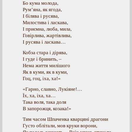
Бо кума молода,
Рум’яна, як ягода,
І білява і русява,
Милостива і ласкава,
І приємна, люба, мила,
Говірлива, жартівлива,
І русява і ласкава…
Кобза стара і дірява,
І гуде і бринить, –
Нема життя милішого
Як в куми, як в куми,
Гоц, гоц, іха, ха!»
«Гарно, славно, Лукіяне!…
Їх, ха, іха, ха…
Така воля, така доля
В запорожця, козака!»
Тим часом Шпаченка кварцяні драгони
Густо облітали, мов круки ворони,