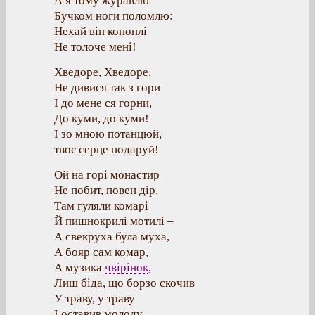
А я тому журавлю
Бучком ноги поломлю:
Нехай він коноплі
Не толоче мені!
Хведоре, Хведоре,
Не дивися так з гори
І до мене ся горни,
До куми, до куми!
І зо мною потанцюй,
твоє серце подаруй!
Ой на горі монастир
Не побит, повен дір,
Там гуляли комарі
Й пишнокрилі мотилі –
А свекруха була муха,
А бояр сам комар,
А музика
чвірінок
,
Лиш біда, що борзо скочив
У траву, у траву
І оставив молоду.