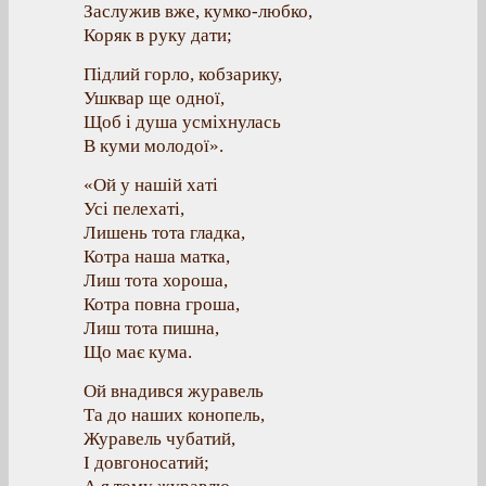
Заслужив вже, кумко-любко,
Коряк в руку дати;
Підлий горло, кобзарику,
Ушквар ще одної,
Щоб і душа усміхнулась
В куми молодої».
«Ой у нашій хаті
Усі пелехаті,
Лишень тота гладка,
Котра наша матка,
Лиш тота хороша,
Котра повна гроша,
Лиш тота пишна,
Що має кума.
Ой внадився журавель
Та до наших конопель,
Журавель чубатий,
І довгоносатий;