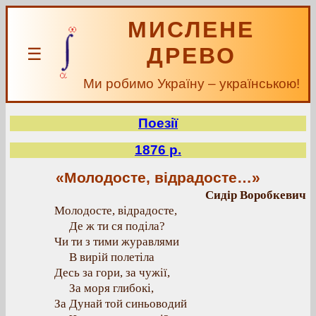
МИСЛЕНЕ
ДРЕВО
☰
Ми робимо Україну – українською!
Поезії
1876 р.
«Молодосте, відрадосте…»
Сидір Воробкевич
Молодосте, відрадосте,
Де ж ти ся поділа?
Чи ти з тими журавлями
В вирій полетіла
Десь за гори, за чужії,
За моря глибокі,
За Дунай той синьоводий