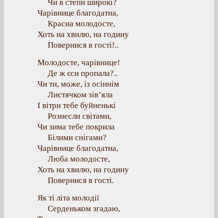
Чи в степи широкі?
Чарівнице благодатна,
Красна молодосте,
Хоть на хвилю, на годину
Повернися в гості!..
Молодосте, чарівнице!
Де ж єси пропала?..
Чи ти, може, із осіннім
Листячком зів’яла
І вітри тебе буйненькі
Рознесли світами,
Чи зима тебе покрила
Білими снігами?
Чарівнице благодатна,
Люба молодосте,
Хоть на хвилю, на годину
Повернися в гості.
Як ті літа молодії
Серденьком згадаю,