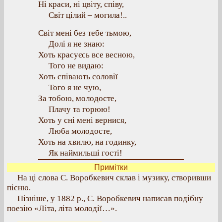
Ні краси, ні цвіту, співу,
Світ цілий – могила!..
Світ мені без тебе тьмою,
Долі я не знаю:
Хоть красуєсь все весною,
Того не видаю:
Хоть співають соловії
Того я не чую,
За тобою, молодосте,
Плачу та горюю!
Хоть у сні мені вернися,
Люба молодосте,
Хоть на хвилю, на годинку,
Як наймильші гості!
Примітки
На ці слова С. Воробкевич склав і музику, створивши
пісню.
Пізніше, у 1882 р., С. Воробкевич написав подібну
поезію «Літа, літа молодії…».