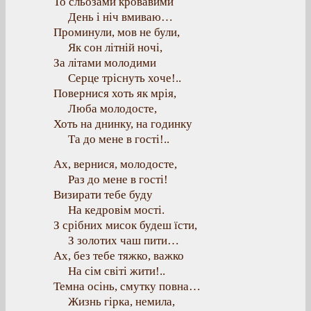
То сльозами кровавими
День і ніч вмиваю…
Проминули, мов не були,
Як сон літній ночі,
За літами молодими
Серце тріснуть хоче!..
Повернися хоть як мрія,
Люба молодосте,
Хоть на днинку, на годинку
Та до мене в гості!..
Ах, вернися, молодосте,
Раз до мене в гості!
Визирати тебе буду
На кедровім мості.
З срібних мисок будеш їсти,
З золотих чаш пити…
Ах, без тебе тяжко, важко
На сім світі жити!..
Темна осінь, смутку повна…
Жизнь гірка, немила,