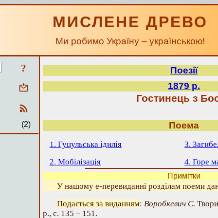
МИСЛЕНЕ ДРЕВО
Ми робимо Україну – українською!
?
Поезії
1879 р.
Гостинець з Бос
(2)
Поема
1. Гуцульська ідилія
3. Загиб
2. Мобілізація
4. Горе м
Примітки
У нашому е-перевиданні розділам поеми дан
Подається за виданням
:
Воробкевич С.
Твори
р., с. 135 – 151.