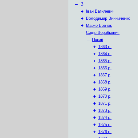
–
В
+
Іван Вагилевич
+
Володимир Винниченко
+
Марко Вовчок
–
Сидір Воробкевич
–
Поезії
+
1863 р.
+
1864 р.
+
1865 р.
+
1866 р.
+
1867 р.
+
1868 р.
+
1869 р.
+
1870 р.
+
1871 р.
+
1873 р.
+
1874 р.
+
1875 р.
+
1876 р.