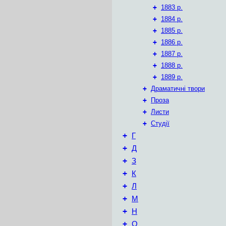
+
1883 р.
+
1884 р.
+
1885 р.
+
1886 р.
+
1887 р.
+
1888 р.
+
1889 р.
+
Драматичні твори
+
Проза
+
Листи
+
Студії
+
Г
+
Д
+
З
+
К
+
Л
+
М
+
Н
+
О