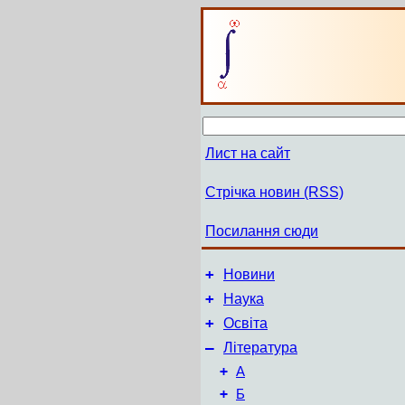
Лист на сайт
Стрічка новин (RSS)
Посилання сюди
+
Новини
+
Наука
+
Освіта
–
Література
+
А
+
Б