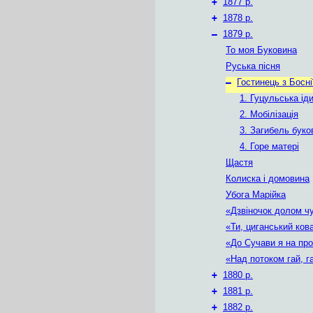
+
1877 р.
+
1878 р.
–
1879 р.
То моя Буковина
Руська пісня
–
Гостинець з Босні
1. Гуцульська ід
2. Мобілізація
3. Загибель буко
4. Горе матері
Щастя
Колиска і домовина
Убога Марійка
«Дзвіночок долом 
«Ти, циганський ко
«До Сучави я на п
«Над потоком гай, 
+
1880 р.
+
1881 р.
+
1882 р.