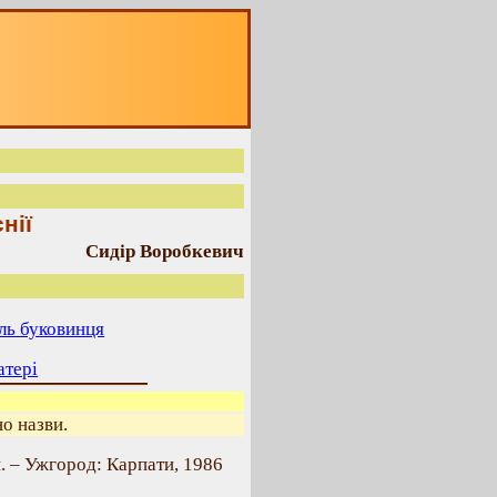
нії
Сидір Воробкевич
ель буковинця
атері
о назви.
. – Ужгород: Карпати, 1986