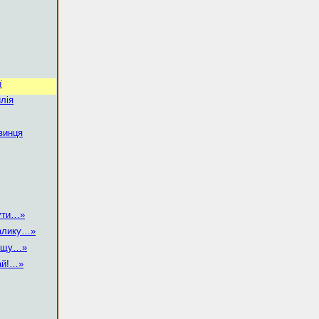
ї
илія
винця
чути…»
валику…»
рощу…»
гай!…»