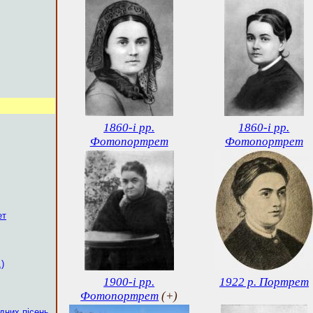
1860-і рр.
1860-і рр.
Фотопортрет
Фотопортрет
ет
)
1900-і рр.
1922 р. Портрет
Фотопортрет
(+)
одних пісень