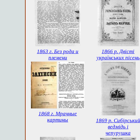
1863 г. Без рода и
1866 р. Двісті
племени
українських пісень
1868 г. Мрачные
картины
1869 р. Сибірськи
ведмідь і
чепурушка