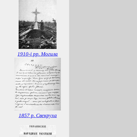
1910-і рр. Могила
1857 р. Свекруха