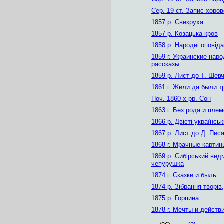
Сер. 19 ст. Запис хоро
1857 р. Свекруха
1857 р. Козацька кров
1858 р. Народні оповід
1859 г. Украинские нар
рассказы
1859 р. Лист до Т. Шев
1861 г. Жили да были т
Поч. 1860-х рр. Сон
1863 г. Без рода и пле
1866 р. Двісті українсь
1867 р. Лист до Д. Пис
1868 г. Мрачные картин
1869 р. Сибірський ведм
чепурушка
1874 г. Сказки и быль
1874 р. Зібрання творів,
1875 р. Горпина
1878 г. Мечты и действ