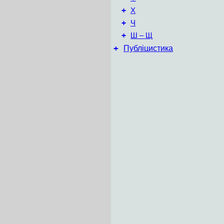
+
Х
+
Ч
+
Ш – Щ
+
Публіцистика