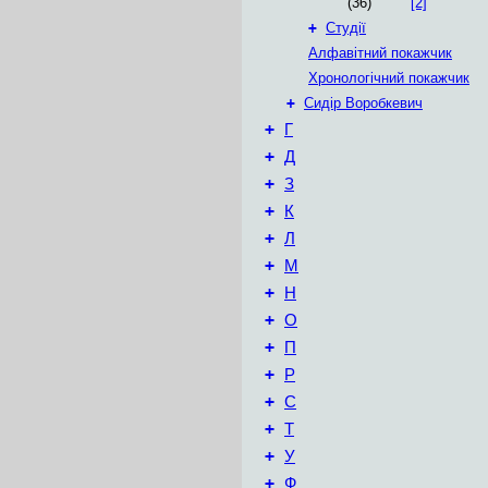
(36)
[2]
+
Студії
Алфавітний покажчик
Хронологічний покажчик
+
Сидір Воробкевич
+
Г
+
Д
+
З
+
К
+
Л
+
М
+
Н
+
О
+
П
+
Р
+
С
+
Т
+
У
+
Ф