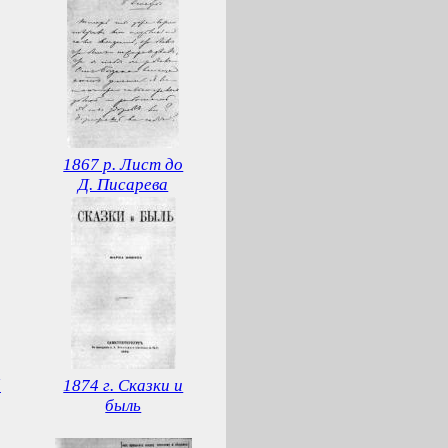
1867 р. Лист до
Д. Писарева
й
1874 г. Сказки и
быль