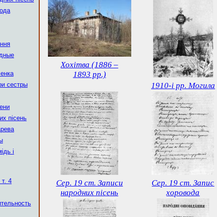
вода
ання
одные
Хохітва (1886 –
ченка
1893 рр.)
ри сестры
1910-і рр. Могила
мени
ких пісень
арева
ы
ідь і
 т. 4
Сер. 19 ст. Записи
Сер. 19 ст. Запис
народних пісень
хоровода
ительность