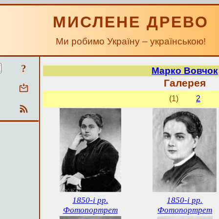
МИСЛЕНЕ ДРЕВО
Ми робимо Україну – українською!
?
Марко Вовчок
Галерея
(1)
2
1850-і рр.
1850-і рр.
Фотопортрет
Фотопортрет