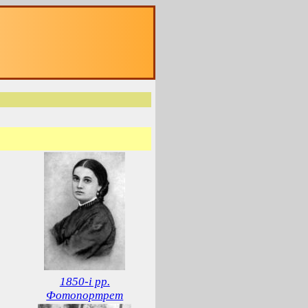
1850-і рр.
Фотопортрет