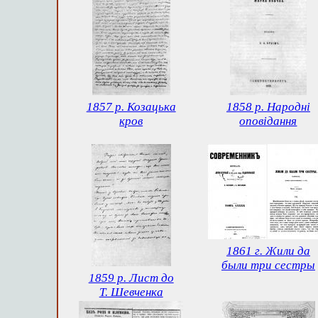
1857 р. Козацька
1858 р. Народні
кров
оповідання
1861 г. Жили да
были три сестры
1859 р. Лист до
Т. Шевченка