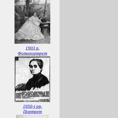
1903 р.
Фотопортрет
1950-і рр.
Портрет