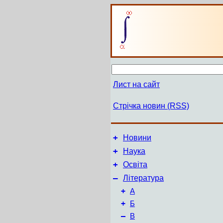
Лист на сайт
Стрічка новин (RSS)
+
Новини
+
Наука
+
Освіта
–
Література
+
А
+
Б
–
В