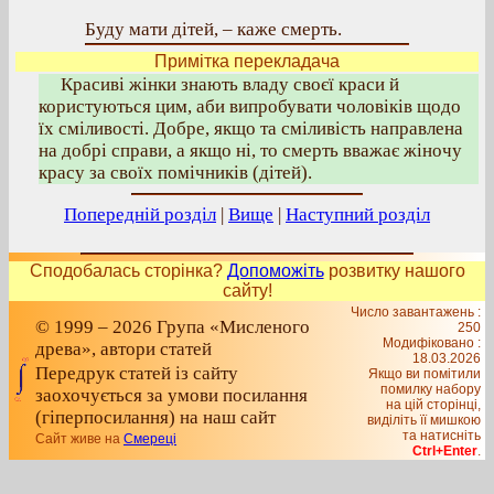
Буду мати дітей, – каже смерть.
Примітка перекладача
Красиві жінки знають владу своєї краси й
користуються цим, аби випробувати чоловіків щодо
їх сміливості. Добре, якщо та сміливість направлена
на добрі справи, а якщо ні, то смерть вважає жіночу
красу за своїх помічників (дітей).
Попередній розділ
|
Вище
|
Наступний розділ
Сподобалась сторінка?
Допоможіть
розвитку нашого
сайту!
Число завантажень :
© 1999 – 2026 Група «Мисленого
250
Модифіковано :
древа», автори статей
18.03.2026
Передрук статей із сайту
Якщо ви помітили
помилку набору
заохочується за умови посилання
на цiй сторiнцi,
(гіперпосилання) на наш сайт
видiлiть її мишкою
та натисніть
Сайт живе на
Смереці
Ctrl+Enter
.