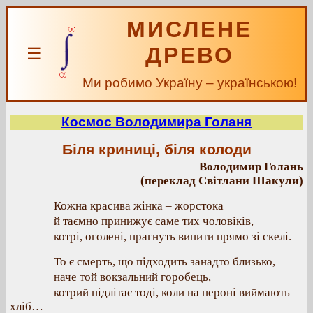
МИСЛЕНЕ
ДРЕВО
☰
Ми робимо Україну – українською!
Космос Володимира Голаня
Біля криниці, біля колоди
Володимир Голань
(переклад Світлани Шакули)
Кожна красива жінка – жорстока
й таємно принижує саме тих чоловіків,
котрі, оголені, прагнуть випити прямо зі скелі.
То є смерть, що підходить занадто близько,
наче той вокзальний горобець,
котрий підлітає тоді, коли на пероні виймають
хліб…