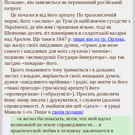
Польши», він заявляється як переконаний російський
патріот.
Це почалося від його арешту. По трьохмісячній
тюрмі, його «заслано» до Тули (в найближчім сусідстві з
Україною), де він жив і працював вільно, тоді як
Шевченко десять літ поневірявся в солдатській касарні
над Аралом. Ще таки в 1847 р.
пише він до гр. Орлова
,
що жалує своїх шкідливих думок, «гірких для мене
самого і шкідливих для моїх слухачів і читачів»;
подивляє «великодушіє Государя-Імператора», що так
лагідно «покарав» його.
Цього покаянного тону тримається і в дальших
листах з владою, вирікається своїх юнацьких думок,
думок «шкідливого мрійника» і радіє, що життя та його
«тяжкі пригоди» (три місяці арешту!) його
«протверезили» («образумілі»). Просить дозволити
йому знову писати і друкуватися, і служити ідеалові
справедливості. А знайшов він цей «ідеал» – в уряді
Миколи 1-го. Пише в
своїм поданні
:
«я желал бы показать, всем, что мой идеал
возможной на земле справедливости… и
практической любви к человеку заключается в