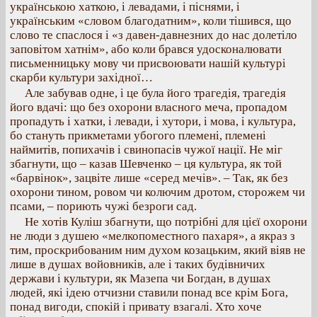
українською хаткою, і левадами, і піснями, і
українським «словом благодатним», коли тішився, що
слово те спаслося і «з давен-давнезних до нас долетіло
заповітом хатнім», або коли брався удосконалювати
письменницьку мову чи присвоювати нашій культурі
скарби культури західної…
Але забував одне, і це була його трагедія, трагедія
його вдачі: що без охорони власного меча, пропадом
пропадуть і хатки, і левади, і хутори, і мова, і культура,
бо стануть прикметами убогого племені, племені
наймитів, попихачів і свинопасів чужої нації. Не міг
збагнути, що – казав Шевченко – ця культура, як той
«барвінок», зацвіте лише «серед мечів». – Так, як без
охорони тином, ровом чи колючим дротом, сторожем чи
псами, – пориють чужі безроги сад.
Не хотів Куліш збагнути, що потрібні для цієї охорони
не люди з душею «мелкопоместного пахаря», а якраз з
тим, проскрибованим ним духом козацьким, який віяв не
лише в душах войовників, але і таких будівничих
держави і культури, як Мазепа чи Богдан, в душах
людей, які ідею отчизни ставили понад все крім Бога,
понад вигоди, спокій і привату взагалі. Хто хоче