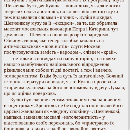
Шевченка була для Куліша – «півп’яна», як для многих
тверезих слова апостолів, по сошествію святого духа
теж видавалися словами «п’яних». Куліш відкидав
Шевченкову музу за її «ексцеси», за те, що ображала
маєстат московських володарів Петра і Катерини, тут –
думав він – Шевченко ішов «в розріз з народом».
Обвинувачення, яке тепер залюбки кидають на
антимосковських «шовіністів» слуги Москви,
послуговуючись замість «народом», слівцем «край».
І не тільки в поглядах на нашу історію, і на шляхи
нашого майбутнього національного відродження
різнилися між собою ті дві постаті, а теж і вдачею,
темпераментом. В цім була суть їх антагонізму. Кожний
історик літератури оповідає, як то Куліша прозивали
«гарячим кулішем» за його непогамовану вдачу. Думаю,
що ця оцінка поверхова.
Куліш був скорше сентиментальним і експансивним
егоцентриком. Зрештою, не без підстав оцінювали його
царські жандарми як «людину спокійну». Шевченкові,
навпаки, закидали москалі «нетолерантність» у
відстоюванню своїх переконань, бо «пристрасно їх
боронив», а в таких людей це, звичайно, зветься