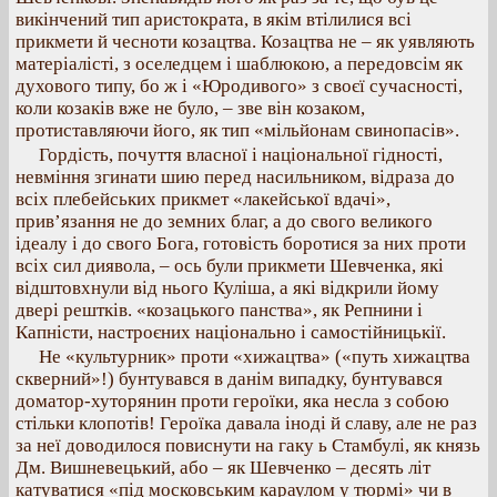
викінчений тип аристократа, в якім втілилися всі
прикмети й чесноти козацтва. Козацтва не – як уявляють
матеріалісті, з оселедцем і шаблюкою, а передовсім як
духового типу, бо ж і «Юродивого» з своєї сучасності,
коли козаків вже не було, – зве він козаком,
протиставляючи його, як тип «мільйонам свинопасів».
Гордість, почуття власної і національної гідності,
невміння згинати шию перед насильником, відраза до
всіх плебейських прикмет «лакейської вдачі»,
прив’язання не до земних благ, а до свого великого
ідеалу і до свого Бога, готовість боротися за них проти
всіх сил диявола, – ось були прикмети Шевченка, які
відштовхнули від нього Куліша, а які відкрили йому
двері рештків. «козацького панства», як Репнини і
Капністи, настроєних національно і самостійницькії.
Не «культурник» проти «хижацтва» («путь хижацтва
скверний»!) бунтувався в данім випадку, бунтувався
доматор-хуторянин проти героїки, яка несла з собою
стільки клопотів! Героїка давала іноді й славу, але не раз
за неї доводилося повиснути на гаку ь Стамбулі, як князь
Дм. Вишневецький, або – як Шевченко – десять літ
катуватися «під московським караулом у тюрмі» чи в