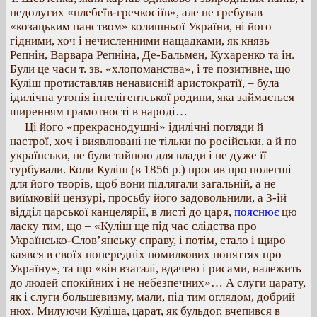
недолугих «плебеїв-гречкосіїв», але не гребував
«козацьким панством» колишньої України, ні його
гідними, хоч і нечисленними нащадками, як князь
Репнін, Варвара Репніна, Де-Бальмен, Кухаренко та ін.
Були це часи т. зв. «хлопоманства», і те позитивне, що
Куліш протиставляв ненависній аристократії, – була
ідилічна утопія інтелігентської родини, яка займається
ширенням грамотності в народі…
Ці його «прекраснодушні» ідилічні погляди й
настрої, хоч і виявлювані не тільки по російськи, а й по
українськи, не були тайною для влади і не дуже її
турбували. Коли Куліш (в 1856 р.) просив про полегші
для його творів, щоб вони підлягали загальній, а не
виїмковій цензурі, просьбу його задовольнили, а 3-ій
відділ царської канцелярії, в листі до царя,
пояснює
цю
ласку тим, що – «Куліш ще під час слідства про
Українсько-Слов’янську справу, і потім, стало і щиро
каявся в своїх попередніх помилкових поняттях про
Україну», та що «він взагалі, вдачею і рисами, належить
до людей спокійних і не небезпечних»… А слуги царату,
як і слуги большевизму, мали, під тим оглядом, добрий
нюх. Милуючи Куліша, царат, як бульдог, вчепився в