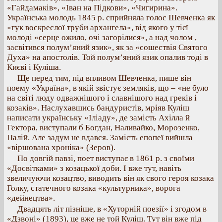
«Гайдамаків», «Іван на Підкови», «Чигирина».
Українська молодь 1845 р. сприйняла голос Шевченка як
«гук воскреслої труби архангела», від якого у тієї
молоді «серце ожило, очі загорілися», а над чолом ,
засвітився полум’яний язик», як за «сошествія Святого
Духа» на апостолів. Той полум’яний язик опалив тоді в
Києві і Куліша.
Ще перед тим, під впливом Шевченка, пише він
поему «Україна», в якій звістує земляків, що – «не було
на світі люду одважнішого і славнішого над греків і
козаків». Наслухавшись бандуристів, мріяв Куліш
написати українську «Іліаду», де замість Ахілла й
Гектора, виступали б Богдан, Наливайко, Морозенко,
Палій. Але задум не вдався. Замість епопеї вийшла
«віршована хроніка» (Зеров).
По довгій павзі, поет виступає в 1861 р. з своїми
«Досвітками» з козацької доби. І вже тут, навіть
звеличуючи козацтво, виводить він як свого героя козака
Голку, статечного козака «культурника», ворога
«дейнецтва».
Двадцять літ пізніше, в «Хуторній поезії» і згодом в
«Дзвоні» (1893), це вже не той Куліш. Тут він вже під