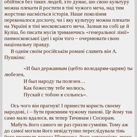
обійтися без таких людей, хто думає, шо свою культуру
можна плекати й ростити в тіні чужого меча, над тим
жорстоко насміється історія. Наше покоління
переконалося досхочу, чи і яку культуру можна плекати
на Україні в тіні московського меча. Зазнав на собі це й
Куліш, бо писати мусів тримаючись «генеральної лінії»
панмосковської ідеї і крім того – очернювати свою
національну правду.
В однім своїм російськім романі славить він А.
Пушкіна:
«И был державным (цебто володарям-царям) ты
любезен,
И был народу ты полезен…
Как божеству тебе молюсь,
Пускай с тобою я сольюсь».
Ось чого він прагнув! І принести користь своєму
народові, і – бути приємним чужому панові. Це йому так
само мало вдалося, як тепер Тичинам і Сосюрам.
Мабуть його самого не раз гризли сумніви. Тому аж
до самої могили його невідступно переслідувала тінь
його приятеля-ворога Шевченка, його антагоніста, якого