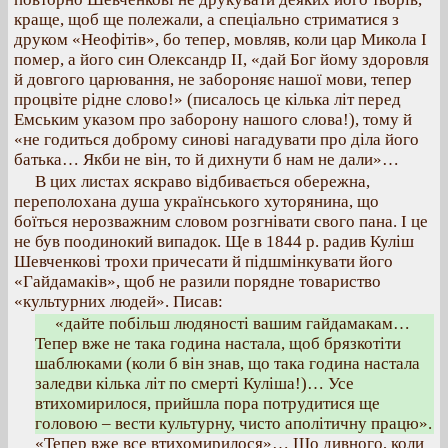
краще, щоб ще полежали, а спеціально стриматися з
друком «Неофітів», бо тепер, мовляв, коли цар Микола І
помер, а його син Олександр II, «дай Бог йому здоровля
й довгого царювання, не забороняє нашої мови, тепер
процвіте рідне слово!» (писалось це кілька літ перед
Емським указом про заборону нашого слова!), тому й
«не годиться доброму синові нагадувати про діла його
батька… Якби не він, то й дихнути б нам не дали»…
В цих листах яскраво відбивається обережна,
переполохана душа українського хуторянина, що
боїться нерозважним словом розгнівати свого пана. І це
не був поодинокий випадок. Ще в 1844 р. радив Куліш
Шевченкові трохи причесати й підшмінкувати його
«Гайдамаків», щоб не разили порядне товариство
«культурних людей». Писав:
«дайте побільш людяності вашим гайдамакам…
Тепер вже не така година настала, щоб брязкотіти
шаблюками (коли б він знав, що така година настала
заледви кілька літ по смерті Куліша!)… Усе
втихомирилося, прийшла пора потрудитися ще
головою – вести культурну, чисто аполітичну працю».
«Тепер вже все втихомирилося»… Що дивного, коли