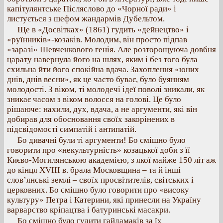
капітулянтське Післяслово до «Чорної ради» і
листується з шефом жандармів Дубельтом.
Ще в «Досвітках» (1861) гудить «дейнецтво» і
«руїнників»-козаків. Молодим, він просто підпав
«заразі» Шевченкового генія. Але розторощуюча довбня
царату навернула його на шлях, яким і без того була
схильна йти його спокійна вдача. Захоплення «юних
днів, днів весни», як це часто буває, було буянням
молодості. З віком, ті молодечі ідеї поволі зникали, як
зникає часом з віком волосся на голові. Це було
рішаюче: нахили, дух, вдача, а не аргументи, які він
добирав для обосновання своїх закорінених в
підсвідомості симпатій і антипатій.
Бо дивачні були ті аргументи! Бо смішно було
говорити про «некультурність» козацької доби з її
Києво-Могилянською академією, з якої майже 150 літ аж
до кінця XVIII в. брала Московщина – та й інші
слов’янські землі – своїх просвітителів, світських і
церковних. Бо смішно було говорити про «високу
культуру» Петра і Катерини, які принесли на Україну
варварство кріпацтва і батуринські масакри.
Бо смішно було гудити гайдамаків за їх