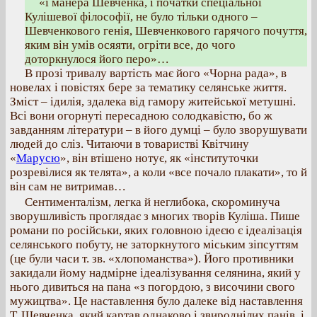
«і манера Шевченка, і початки спеціальної
Кулішевої філософії, не було тільки одного –
Шевченкового генія, Шевченкового гарячого почуття,
яким він умів осяяти, огріти все, до чого
доторкнулося його перо»…
В прозі тривалу вартість має його «Чорна рада», в
новелах і повістях бере за тематику селянське життя.
Зміст – ідилія, здалека від гамору житейської метушні.
Всі вони огорнуті пересадною солодкавістю, бо ж
завданням літератури – в його думці – було зворушувати
людей до сліз. Читаючи в товаристві Квітчину
«
Марусю
», він втішено нотує, як «інституточки
розревілися як телята», а коли «все почало плакати», то й
він сам не витримав…
Сентименталізм, легка й неглибока, скороминуча
зворушливість проглядає з многих творів Куліша. Пише
романи по російськи, яких головною ідеєю є ідеалізація
селянського побуту, не заторкнутого міським зіпсуттям
(це були часи т. зв. «хлопоманства»). Його противники
закидали йому надмірне ідеалізування селянина, який у
нього дивиться на пана «з погордою, з височини свого
мужицтва». Це наставлення було далеке від наставлення
Т. Шевченка, який картав однаково і звироднілих панів, і