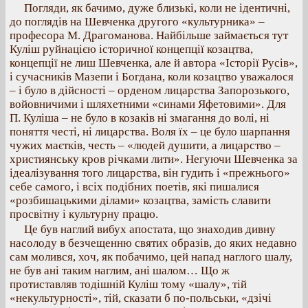
Погляди, як бачимо, дуже близькі, коли не ідентичні,
до поглядів на Шевченка другого «культурника» –
професора М. Драгоманова. Найбільше займається тут
Куліш руйнацією історичної концепції козацтва,
концепції не лиш Шевченка, але й автора «Історії Русів»,
і сучасників Мазепи і Богдана, коли козацтво уважалося
– і було в дійсності – орденом лицарства Запорозького,
войовничими і шляхетними «синами Яфетовими». Для
П. Куліша – не було в козаків ні змагання до волі, ні
поняття честі, ні лицарства. Воля їх – це було шарпання
чужих маєтків, честь – «людей душити, а лицарство –
християнську кров річками лити». Негуючи Шевченка за
ідеалізування того лицарства, він гудить і «прежнього»
себе самого, і всіх подібних поетів, які пишалися
«розбишацькими ділами» козацтва, замість славити
просвітну і культурну працю.
Це був наглий вибух апостата, що знаходив дивну
насолоду в безчещенню святих образів, до яких недавно
сам молився, хоч, як побачимо, цей напад наглого шалу,
не був ані таким наглим, ані шалом… Що ж
протиставляв тодішній Куліш тому «шалу», тій
«некультурності», тій, сказати б по-польськи, «дзічі