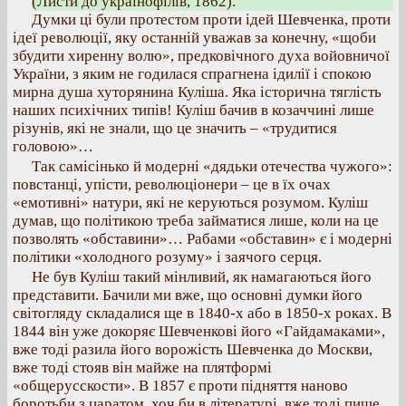
(Листи до українофілів, 1862).
Думки ці були протестом проти ідей Шевченка, проти
ідеї революції, яку останній уважав за конечну, «щоби
збудити хиренну волю», предковічного духа войовничої
України, з яким не годилася спрагнена ідилії і спокою
мирна душа хуторянина Куліша. Яка історична тяглість
наших психічних типів! Куліш бачив в козаччині лише
різунів, які не знали, що це значить – «трудитися
головою»…
Так самісінько й модерні «дядьки отечества чужого»:
повстанці, упісти, революціонери – це в їх очах
«емотивні» натури, які не керуються розумом. Куліш
думав, що політикою треба займатися лише, коли на це
позволять «обставини»… Рабами «обставин» є і модерні
політики «холодного розуму» і заячого серця.
Не був Куліш такий мінливий, як намагаються його
представити. Бачили ми вже, що основні думки його
світогляду складалися ще в 1840-х або в 1850-х роках. В
1844 він уже докоряє Шевченкові його «Гайдамаками»,
вже тоді разила його ворожість Шевченка до Москви,
вже тоді стояв він майже на плятформі
«общерусскости». В 1857 є проти підняття наново
боротьби з царатом, хоч би в літературі, вже тоді пише