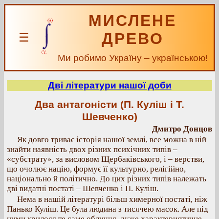
МИСЛЕНЕ
ДРЕВО
☰
Ми робимо Україну – українською!
Дві літератури нашої доби
Два антагоністи (П. Куліш і Т.
Шевченко)
Дмитро Донцов
Як довго триває історія нашої землі, все можна в ній
знайти наявність двох різних психічних типів –
«субстрату», за висловом Щербаківського, і – верстви,
що очолює націю, формує її культурно, релігійно,
національно й політично. До цих різних типів належать
дві видатні постаті – Шевченко і П. Куліш.
Нема в нашій літературі більш химерної постаті, ніж
Панько Куліш. Це була людина з тисячею масок. Але під
ними крилося те саме обличчя, дуже характеристичне.