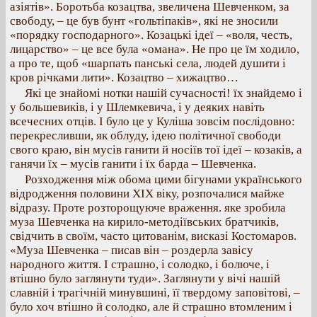
азіятів». Боротьба козацтва, звеличена Шевченком, за
свободу, – це був бунт «гольтіпаків», які не зносили
«порядку господарного». Козацькі ідеї – «воля, честь,
лицарство» – це все була «омана». Не про це їм ходило,
а про те, щоб «шарпать панські села, людей душити і
кров річками лити». Козацтво – хижацтво…
Які це знайомі нотки нашій сучасності! їх знайдемо і
у большевиків, і у Шлемкевича, і у деяких навіть
всечесних отців. І було це у Куліша зовсім послідовно:
перекресливши, як облуду, ідею політичної свободи
свого краю, він мусів ганити й носіїв тої ідеї – козаків, а
ганячи їх – мусів ганити і їх барда – Шевченка.
Розходження між обома цими бігунами українського
відродження половини XIX віку, розпочалися майже
відразу. Проте розторощуюче враження. яке зробила
муза Шевченка на кирило-методіївських братчиків,
свідчить в своїм, часто цитованім, висказі Костомаров.
«Муза Шевченка – писав він – роздерла завісу
народного життя. І страшно, і солодко, і болюче, і
втішно було заглянути туди». Заглянути у вічі нашій
славній і трагічній минувшині, її твердому заповітові, –
було хоч втішно й солодко, але й страшно втомленим і