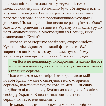
«негуманність», а знаходити ту «гуманність» в
московських тиранів. Бо смішно було обвинувачувати в
«руїнницькім» дусі Хмельницького, що був не лише
революціонером, а й основоположником козацької
держави. Що козацькі війни несли не раз руїну з собою?
Але хто ж приносив ті війни на Україну, на її культуру, як
не ті «культурники» з Московщини і з Польщі, яких
славословить Куліш?
Яскраво характеризує засліплену сторонничість
Куліша, в тім відношенні, такий факт: ще в 1848 р.
звіряється він Бодянському, що заманулося йому
написати роман про царя Івана Грозного, і додає:
«я його не ненавиджу, як Карамзин, а жалію його, і
він в мені в душі сидить з своїми крутими нахилами і
з гарячим серцем»…
Цього московського звіря і виродка в людській
подобі Куліш «жаліє», співчуває з ного «горячим
серцем», навіть ненавидіти його не міг! І – ні сліду
подібного відношення у Куліша до козацьких борців за
свободу України. В них не знаходить він «гарячого
серця», їх часто ненавидить…
Це характеристична прикмета многих подібних