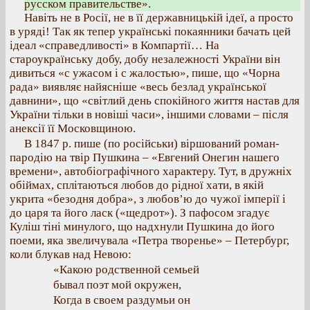
русском правительстве».
Навіть не в Росії, не в її державницькій ідеї, а просто
в уряді! Так як тепер українські покаянники бачать цей
ідеал «справедливості» в Компартії… На
староукраїнську добу, добу незалежності України він
дивиться «с ужасом і с жалостью», пише, що «Чорна
рада» виявляє найясніше «весь безлад української
давнини», що «світлий день спокійного життя настав для
України тільки в новіші часи», іншими словами – після
анексії її Московщиною.
В 1847 р. пише (по російськи) віршований роман-
пародію на твір Пушкина – «Евгений Онегин нашего
времени», автобіографічного характеру. Тут, в дружніх
обіймах, сплітаються любов до рідної хати, в якій
укрита «безодня добра», з любов’ю до чужої імперії і
до царя та його ласк («щедрот»). З пафосом згадує
Куліш тіні минулого, що надхнули Пушкина до його
поеми, яка звеличувала «Петра творенье» – Петербург,
коли блукав над Невою:
«Какою родственной семьей
бывал поэт мой окружен,
Когда в своем раздумьи он