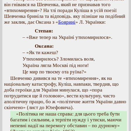
він гнівався на Шевченка, який не признавав того
«втихомирення»? На тлі поради Куліша в усій поезії
Шевченка бриніла та відповідь. яку пізніше на подібний
же заклик, дає Оксана з «
Боярині
» Л. Українки:
Степан:
– «Вже тепер на Україні утихомирилося».
Оксана:
– «Як ти кажеш?
Утихомирилось? Зломилась воля,
Україна лягла Москві під ноги!
Це мир по твоєму ота руїна?»
Шевченко дивився на те «втихомирення», як на
національну катастрофу, Куліш, навпаки, твердив, що
доба героїки для України минулася, що «пора
потрудитися ще й головою», вести культурну, чисто
аполітичну працю, бо ж «політичне життя України давно
скінчено» (лист до Юзефовича).
«Політика не наша справа: для цього треба бути
багатим і сильним, а терпіти нужду і утиски, маючи
непевні надії на перемогу обставин – по дурному»