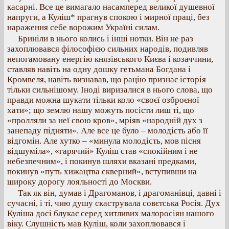
касарні. Все це вимагало насамперед великої душевної
напруги, а Куліш* прагнув спокою і мирної праці, без
нараження себе ворожим Україні силам.
Бриніли в нього колись і інші нотки. Він не раз
захоплювався філософією сильних народів, подивляв
непогамовану енергію князівського Києва і козаччини,
ставляв навіть на одну дошку гетьмана Богдана і
Кромвеля, навіть визнавав, що рацію признає історія
тільки сильнішому. Іноді виризалися в нього слова, що
правди можна шукати тільки коло «своєї озброєної
хати»; що землю нашу можуть посісти лиш ті, що
«пролляли за неї свою кров», мріяв «народній дух з
занепаду підняти». Але все це було – молодість або її
відгомін. Але хутко – «минула молодість, мов пісня
відшуміла», «гарячий» Куліш став «спокійним і не
небезпечним», і покинув шляхи вказані предками,
покинув «путь хижацтва скверний», вступивши на
широку дорогу лояльності до Москви.
Так як він, думав і Драгоманов, і драгоманівці, давні і
сучасні, і ті, чию душу скаструвала совєтська Росія. Дух
Куліша досі блукає серед хитливих малоросіян нашого
віку. Слушність мав Куліш, коли захоплювався і