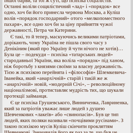
іншої барви, та тої ж суті, що психіка соціалістів.
Останні воліли сощялістичний «лад» і «порядок» все
одно, хоч би його принесла червона Москва, а Куліш
волів «порядок господарний» отого «мелкопоместного
пахаря», все одно хоч би за ціну прийняття чужої
державності, Петра чи Катерини.
Є такі, то й тепер, маскуючись великими патріотами,
дорікають, чому Україна не пішла свого часу з
Денікіним (який про Україну й чути нічого не хотів)…
Була це – подекуди – психіка «татарських людей»
стародавньої України, яка воліла «порядок» під ханом,
ніж боротьбу з князями своїми за власну державність.
Тією ж психікою перейнята і «філософія» Шлемкевича-
Іванейка, який «анархічній» старій і такій же ж
«анархічній» новій, «модерній Січі», – революційному
націоналізмові, протиставляє мудрість тих, що шукали
протекції займанця.
Є це психіка Грушевського, Винниченка, Лавриненка,
який за патріотів уважає лише людей з душею
Шевченкових «лакеїв» або «свинопасів». Був це тип
людей, яких поляки називали «почцівими русінами». З
такою психікою мусів Куліш скінчити прокляттям
Шевченкові. Зненавидів його як раз за те, що був це