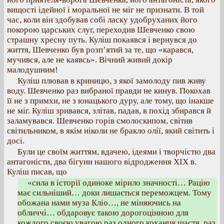
вищості ідейної і моральної не міг не признати. В той
час, коли він здобував собі ласку удобруханих його
покорою царських слуг, переходив Шевченко свою
страшну хресну путь. Куліш покаявся і вернувся до
життя, Шевченко був розп’ятий за те, що «карався,
мучився, але не каявсь». Вічний живий докір
малодушним!
Куліш плював в криницю, з якої замолоду пив живу
воду. Шевченко раз вибраної правди не кинув. Покохав
її не з примхи, не з юнацького дуру, але тому, що інакше
не міг. Куліш зривався, злітав, падав, в похід збирався й
заламувався. Шевченко горів смолоскипом, світив
світильником, в якім ніколи не бракло олії, який світить і
досі.
Були це своїм життям, вдачею, ідеями і творчістю два
антагоністи, два бігуни нашого відродження XIX в.
Куліш писав, що
«сила в історії одиноке мірило значності… Рацію
має сильніший… доки лишається переможцем. Тому
обожана нами муза Кліо…, не міняючись на
обличчі… обдаровує такою дорогоцінною для
кождого своєю увагою раз одного коханця щастя, раз