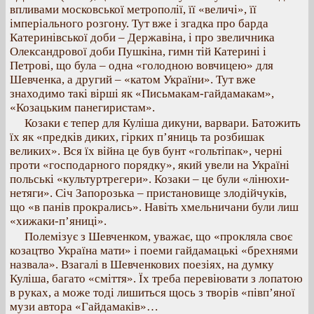
впливами московської метрополії, її «величі», її
імперіального розгону. Тут вже і згадка про барда
Катеринівської доби – Державіна, і про звеличника
Олександрової доби Пушкіна, гимн тій Катерині і
Петрові, що була – одна «голодною вовчицею» для
Шевченка, а другий – «катом України». Тут вже
знаходимо такі вірші як «Письмакам-гайдамакам»,
«Козацьким панегиристам».
Козаки є тепер для Куліша дикуни, варвари. Батожить
їх як «предків диких, гірких п’яниць та розбишак
великих». Вся їх війна це був бунт «гольтіпак», черні
проти «господарного порядку», який увели на Україні
польські «культуртрегери». Козаки – це були «лінюхи-
нетяги». Січ Запорозька – пристановище злодійчуків,
що «в панів прокрались». Навіть хмельничани були лиш
«хижаки-п’яниці».
Полемізує з Шевченком, уважає, що «прокляла своє
козацтво Україна мати» і поеми гайдамацькі «брехнями
назвала». Взагалі в Шевченкових поезіях, на думку
Куліша, багато «сміття». Їх треба перевіювати з лопатою
в руках, а може тоді лишиться щось з творів «півп’яної
музи автора «Гайдамаків»…