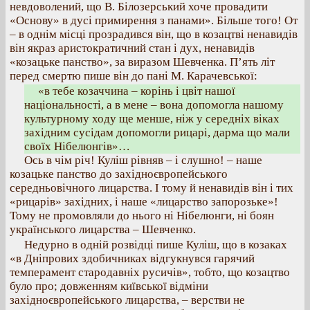
невдоволений, що В. Білозерський хоче провадити
«Основу» в дусі примирення з панами». Більше того! От
– в однім місці прозрадився він, що в козацтві ненавидів
він якраз аристократичний стан і дух, ненавидів
«козацьке панство», за виразом Шевченка. П’ять літ
перед смертю пише він до пані М. Карачевської:
«в тебе козаччина – корінь і цвіт нашої
національності, а в мене – вона допомогла нашому
культурному ходу ще менше, ніж у середніх віках
західним сусідам допомогли рицарі, дарма що мали
своїх Нібелюнгів»…
Ось в чім річ! Куліш рівняв – і слушно! – наше
козацьке панство до західноєвропейського
середньовічного лицарства. І тому й ненавидів він і тих
«рицарів» західних, і наше «лицарство запорозьке»!
Тому не промовляли до нього ні Нібелюнги, ні боян
українського лицарства – Шевченко.
Недурно в одній розвідці пише Куліш, що в козаках
«в Дніпрових здобичниках відгукнувся гарячий
темперамент стародавніх русичів», тобто, що козацтво
було про; довженням київської відміни
західноєвропейського лицарства, – верстви не