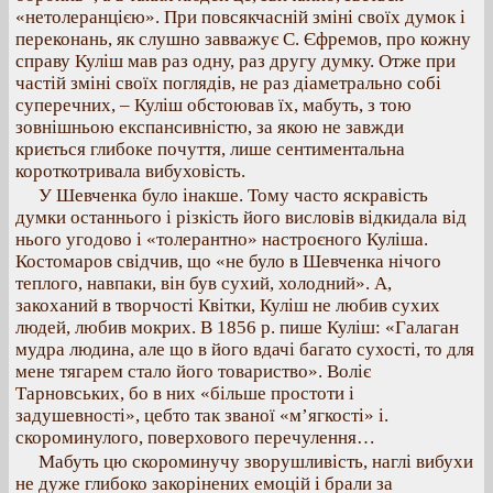
«нетолеранцією». При повсякчасній зміні своїх думок і
переконань, як слушно завважує С. Єфремов, про кожну
справу Куліш мав раз одну, раз другу думку. Отже при
частій зміні своїх поглядів, не раз діаметрально собі
суперечних, – Куліш обстоював їх, мабуть, з тою
зовнішньою експансивністю, за якою не завжди
криється глибоке почуття, лише сентиментальна
короткотривала вибуховість.
У Шевченка було інакше. Тому часто яскравість
думки останнього і різкість його висловів відкидала від
нього угодово і «толерантно» настроєного Куліша.
Костомаров свідчив, що «не було в Шевченка нічого
теплого, навпаки, він був сухий, холодний». А,
закоханий в творчості Квітки, Куліш не любив сухих
людей, любив мокрих. В 1856 р. пише Куліш: «Галаган
мудра людина, але що в його вдачі багато сухості, то для
мене тягарем стало його товариство». Воліє
Тарновських, бо в них «більше простоти і
задушевності», цебто так званої «м’ягкості» і.
скороминулого, поверхового перечулення…
Мабуть цю скороминучу зворушливість, наглі вибухи
не дуже глибоко закорінених емоцій і брали за