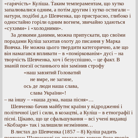
«гарячість» Куліша. Таким темпераментам, що хутко
запалювалися одним, а потім другим і хутко остигали –
натури, подібні д,о Шевченка, що пристрасно, глибоко і
одностайно горіли одним вогнем, звичайно здаються
«сухими» і «холодними».
За деякими даними, можна припускати, що своїми
порадами Куліш захитав охоту до писання у Марка
Вовчка. Не можна цього твердити категорично, але що
він намагався впливати – в «поміркованім» дусі – на
творчість Шевченка, хоч і безуспішно, – це факт. В
знаній поезії останнього він замінив строфу
«наш завзятий Головатий
не вмре, не загине,
ось де люди наша слава,
слава України»!
– на іншу – «наша дума, наша пісня»…
Шевченко бачив майбутнє країни у відродженні і
політичної ідеї і сили, в козацтві, а Куліш – в етнографії і
пісні. Цікаво, що це сфальшування – всі учені видавці
«Кобзаря» так і залишили незмінним…
В листах до Шевченка (1857 – 8) Куліш радить
повторно Шевченкові не друкувати деяких його творів,