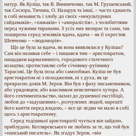
натур. Як Куліш, так В. Винниченко, так М. Грушевський,
так Сосюра, Тичина, О. Назарук та інші, – часто єднають
в собі ненависть і злобу до своїх «некультурних
гайдамаків», «хижаків» і «аморалістів», з чолобиттями
перед чужими тиранами. З усіх них визирає та сама, так
поширена серед земляків вдача, вдача – як її охрестив
Шевченко – «людоморів».
Що це була за вдача, як вона виявлялася у Куліша?
Сам він називав себе – і пишався тим – аристократом,
нащадком кармазинного, городового статечного
козацтва; протиставляє себе січовику-руїннику
Тарасові. Це була поза або самообман. Куліш не був
аристократом ні з походження, ні з духа, як це
прекрасно довів М. Зеров. Він був з фаху письменником,
або урядовцем, або власником невеличкого хутора. А
його сентиментальство, нахил до душевної ексгібіції,
любов до «задушевних», розчулених людей, нарешті
його каяття перед владою, – все це ледви чи мало в собі
щось з аристократизму.
Серед тодішньої аристократії чується він зайдою,
приблудою. Котляревського не любить за те, що той був
«панський писатель». Як згадує Зеров, «він