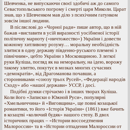
Шевченка, не випускаючи своєї здобичі аж до самого
Севастопольського погрому і смерті царя Миколи. Царат
знав, що з Шевченком мав діло з психічним гатунком
зовсім іншої людини.
В післяслові до «Чорної ради» пише автор, що в ній
бажав «виставити в усій виразності уосібненої історії
політичну марноту («ничтожество») України і довести
кожному хитливому розуму… моральну необхідність
злитися в одну державу південно-руського племені з
північним», цебто України з Московщиною. З легкої
руки Куліша, погляд як на неморальну, на ідею, ворожу
такому злиттю, покутує в мозках многих сучасних
«демократів», від Драгоманова почавши, а
сторонниками «союзу трьох Русей», «Федерації народів
Сходу» або «нашої держави» УССР, і досі.
Подібні думки стрічаємо і в інших творах Куліша.
Коли його «Записки о Южной Руси», популярні
«Хмельниччина» й «Виговщина», ще повні козацької
романтики, то його «Історія України» (1861) вже бачить
в козацтві «колючий будяк» нашого степу. В двох
історичних працях – «Истории воссоедтнения
Малороссии» та в «Истории отпадения Малороссии от