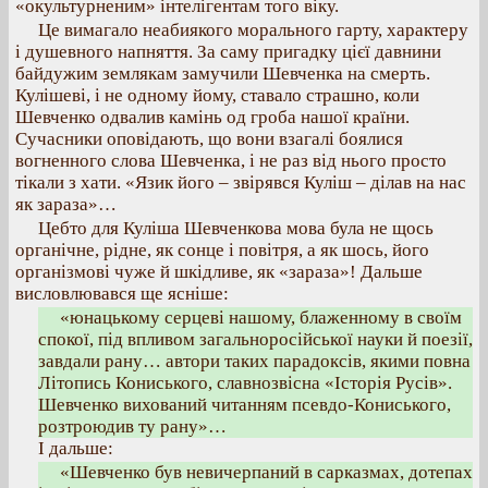
«окультурненим» інтелігентам того віку.
Це вимагало неабиякого морального гарту, характеру
і душевного напняття. За саму пригадку цієї давнини
байдужим землякам замучили Шевченка на смерть.
Кулішеві, і не одному йому, ставало страшно, коли
Шевченко одвалив камінь од гроба нашої країни.
Сучасники оповідають, що вони взагалі боялися
вогненного слова Шевченка, і не раз від нього просто
тікали з хати. «Язик його – звірявся Куліш – ділав на нас
як зараза»…
Цебто для Куліша Шевченкова мова була не щось
органічне, рідне, як сонце і повітря, а як шось, його
організмові чуже й шкідливе, як «зараза»! Дальше
висловлювався ще ясніше:
«юнацькому серцеві нашому, блаженному в своїм
спокої, під впливом загальноросійської науки й поезії,
завдали рану… автори таких парадоксів, якими повна
Літопись Кониського, славнозвісна «Історія Русів».
Шевченко вихований читанням псевдо-Кониського,
розтроюдив ту рану»…
І дальше:
«Шевченко був невичерпаний в сарказмах, дотепах