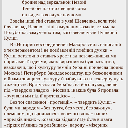
бродил над зеркальной Невой!
Теней бесплотних вещий сонм
он видел в воздухе ночном».
Зовсім інші тіні ставали в уяві Шевченка, коли той
блукав над Невою – тіні замучених козаків, гетьмана
Полуботка, замучених тим, кого звеличував Пушкин і
Куліш.
В «Истории воссоединения Малороссии», написаній
з темпераментом і не позбавленій глибини думки, –
Куліш остаточно ставить хрест над незалежницькими
поривами Та ідеями, яких виразником було козацтво,
вважаючи, що і культуру темній Україні принесла щойно
Москва і Петербург. Закидає козацтву, що безконечними
війнами знищило культуру й заблукало на «скверну путь
хижацтва». Врятувалася Україна, на його думку, лише
під «твердою владою» Москви, інакше була б пропала:
«очуняли ми під її протекцією»…
Без тої спасенної «протекції», – твердить Куліш, –
були ми народом «без пуття, без честі, без закону»,
племенем, що вродилося з «вовчого лона» наших
«предків диких». Козацька відвага? Це була відвага
«гірких п’яниць та розбишак», народу «мізерних