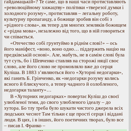
гайдамацькій»? Те саме, що в наші часи протиставляють
«революційному хижацтву» політики «тверезої думки і
холодного розуму», протиставляв – легальну роботу,
культурну пропаганду, а божище зробив він собі з
«рідного слова», як тепер для многих земляків божищем
є «рідна мова», незалежно від того, що в ній говориться
чи співається.
«Отечество собі грунтуймо в ріднім слові!» – ось
його маніфест, «воно, воно одно… піддержить націю на
предківській основі». Але, мабуть, не в самім слові була
тут суть, бо і Шевченко ставляв на сторожі няції своє
слово, але його слово не промовляло вже до серця
Куліша. В 1883 з’являються його «Хуторні недогарки»,
які ганить Б. Грінченко, як «недогарки розуму колись
ясного й блискучого, а тепер чадного й озлобленого,
недогарки таланту»…
В «Хуторних недогарках» повертає Куліш до своєї
улюбленої теми, до свого улюбленого ідеалу – до
хутора. Бо тлу треба було шукати чистого джерела всіх
людських чеснот Там тільки є ще прості серця і віддані
люди. В цих, і в інших, його поетичних творах, було все
– писав І. Франко –