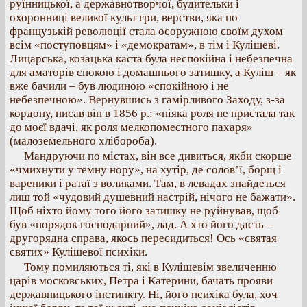
руїнницької, а державнотворчої, будительки і
охоронниці великої культ гри, верстви, яка по
французькій революції стала осоружною своїм духом
всім «поступовцям» і «демократам», в тім і Кулішеві.
Лицарська, козацька каста була неспокійна і небезпечна
для аматорів спокою і домашнього затишку, а Куліш – як
вже бачили – був людиною «спокійною і не
небезпечною». Вернувшись з гамірливого Заходу, з-за
кордону, писав він в 1856 p.: «ніяка роля не пристала так
до моєї вдачі, як роля мелкопоместного пахаря»
(малоземельного хлібороба).
Мандруючи по містах, він все дивиться, якби скорше
«чмихнути у темну нору», на хутір, де солов’ї, борщ і
вареники і ратаї з воликами. Там, в левадах знайдеться
лиш той «чудовий душевний настрій, нічого не бажати».
Щоб ніхто йому того його затишку не руйнував, щоб
був «порядок господарний», лад. А хто його дасть –
другорядна справа, якось пересидиться! Ось «святая
святих» Кулішевої психіки.
Тому помиляються ті, які в Кулішевім звеличенню
царів московських, Петра і Катерини, бачать прояви
державницького інстинкту. Ні, його психіка була, хоч