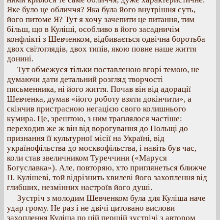
Яке було це обличчя? Яка була його внутрішня суть,
його питоме Я? Тут я хочу зачепити це питання, тим
більш, що в Куліші, особливо в його засадничім
конфлікті з Шевченком, відбивається одвічна боротьба
двох світоглядів, двох типів, якою повне наше життя
донині.
Тут обмежуся тільки поставленою вгорі темою, не
думаючи дати детальний розгляд творчості
письменника, ні його життя. Почав він від адорації
Шевченка, думав «його роботу взяти докінчити», а
скінчив пристрасною негацією свого колишнього
кумира. Це, зрештою, з ним траплялося частіше:
переходив же ж він від ворогування до Польщі до
признання її культурної місії на Україні, від
українофільства до москвофільства, і навіть був час,
коли став звеличником Туреччини («Маруся
Богуславка»). Але, повторяю, хто приглянеться ближче
П. Кулішеві, той відрізнить хвилеві його захоплення від
глибших, незмінних настроїв його душі.
Зустріч з молодим Шевченком була для Куліша наче
удар грому. Не раз і не двічі цитовано вислови
захоплення Куліша по цій першій зустрічі з автором