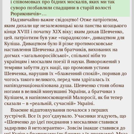
і співомовках про бідних москалів, яких ми так
суворо позбавляли спадщини в старій волості
Рюриковичів»…
Надзвичайно важне свідоцтво! Отже патріотизм,
яким дихали ще незалежницькі кола панства козацького
кінця XVIII і початку XIX віку; яким дихав Шевченко,
цей. патріотизм був уже «парадоксом», дивацтвом для
Куліша. Дивацтвом було й різке протимосковське
наставлення Шевченка для братчиків, вихованих на
догмах «загальноросійської», спільної ніби то
українцям і москалям поезії й науки. Виворожений з
темряви забуття дух нації, що промовив устами
Шевченка, нарушив їх «блаженний спокій», поривав до
чогось такого великого, перед чим здрігалась їх
напівзденаціоналізована душа. Шевченко стояв обома
ногами в великій минувшині України, а братчики з
Кулішем, в напівзмосковщеній Малоросії, як би тепер
сказали – в «реальній, сучасній» Україні.
Взаємне відштовхування почалося з перших
зустрічей. Все їх роз’єднувало. Учасники згадують, що
«Шевченко до ідеї поєднання з москалями ставився
задирливо й нетолерантно». Зовсім інакше ставився до
неї Куліш з братчиками (як бачимо з їх програми). Муза