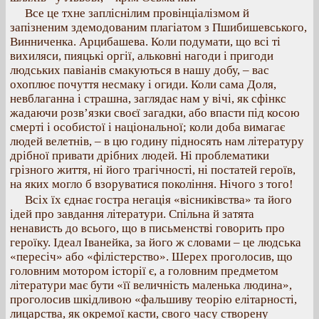
Все це тхне запліснілим провінціалізмом й
запізненим здемодованим плагіатом з Пшибишевського,
Винниченка. Арцибашева. Коли подумати, що всі ті
вихиляси, пияцькі оргії, альковні нагоди і пригоди
людських павіанів смакуються в нашу добу, – вас
охоплює почуття несмаку і огиди. Коли сама Доля,
невблаганна і страшна, заглядає нам у вічі, як сфінкс
жадаючи розв’язки своєї загадки, або впасти під косою
смерті і особистої і національної; коли доба вимагає
людей велетнів, – в цю годину підносять нам літературу
дрібної привати дрібних людей. Ні проблематики
грізного життя, ні його трагічності, ні постатей героїв,
на яких могло б взоруватися покоління. Нічого з того!
Всіх їх єднає гостра негація «вісниківства» та його
ідей про завдання літератури. Спільна й затята
ненависть до всього, що в письменстві говорить про
героїку. Ідеал Іванейка, за його ж словами – це людська
«пересіч» або «філістерство». Шерех проголосив, що
головним мотором історії є, а головним предметом
літератури має бути «її величність маленька людина»,
проголосив шкідливою «фальшиву теорію елітарності,
лицарства, як окремої касти, свого часу створену