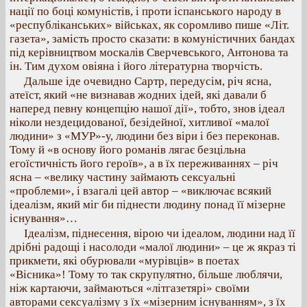
нації по боці комуністів, і проти іспанського народу в
«республіканських» військах, як соромливо пише «Літ.
газета», замість просто сказати: в комуністичних бандах
під керівництвом москалів Сверчевського, Антонова та
ін. Тим духом овіяна і його літературна творчість.
Дальше іде очевидно Сартр, передусім, річ ясна,
атеїст, який «не визнавав жодних ідей, які давали б
наперед певну концепцію нашої дії», тобто, знов ідеал
ніколи нездецидованої, безідейної, хитливої «малої
людини» з «МУР»-у, людини без віри і без переконав.
Тому й «в основу його романів лягає безцільна
егоїстичність його героїв», а в їх переживаннях – річ
ясна – «велику частину займають сексуальні
«проблеми», і взагалі цей автор – «виключає всякий
ідеалізм, який міг би піднести людину понад її мізерне
існування»…
Ідеалізм, піднесення, вірою чи ідеалом, людини над її
дрібні радощі і насолоди «малої людини» – це ж якраз ті
прикмети, які обурювали «мурівців» в поетах
«Вісника»! Тому то так скрупулятно, більше люблячи,
ніж картаючи, займаються «літгазетярі» своїми
авторами сексуалізму з їх «мізерним існуванням», з їх