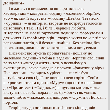
Донцовим».
І в житті, і в письменстві він протиставляє
кастократам – кастратів, людину «маленьких обріїв»,
або – як сам їі охрестив, – людину Швейка. Теза всіх
«мурівців» – ні автор, ні творець не потребує голосити
світогляду. І Так, і Ні, і біле і червоне любити.
Література не має ні гартувати людину, ні формувати її
для життя. В теорії мурівців – творче життя це «не тільки
верховини злетів, а й безодні падінь». Без аксіом, без
переконань, людина може жити різними почуттями.
Письменство мусить пропагувати «пошану до
маленької людини» з усіма її вадами. Черпати свої сили
воно має з «вигоди життя» теж, з песимізму, з
скептицизму; зайва вигадка є плекати «фанатичну віру».
Письменник – твердить мурівець – не сміє бути
ентузіастом своєї ідеї, не повинен нею горіти. Своїм
вихрястим стилем один з «Муру» (що потім перейшов
до «Прометея» і «Східняка») віщує, що митець може
виступати в своїх творах і «як Дажбог», і як «князь
тьми», тобто – залежно від настрою – служити і Богові, і
чортові.
Теорія, яку до останнього логічного кінця довів