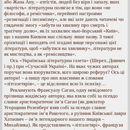
або Жана Ану, – атеїстів, людей без віри і запалу, яких
«вартість» літературна полягає в тім, що вони «не
філософи, а ремісчики», перейняті настроями
«резигнації і песимізму», але які зате дають читачеві чи
глядачеві змогу «забути на хвилину про смерть і
трагічну долю», як їх захвалює нью-йорський «Київ»,
що з нашим Києвом має спільну лише назву. З такої
орієнтації і виходять оті згадані вище персонажі цієї
літератури, щоб «забутися на хвилинку», літератури не
як мистецтва, а як «ремісництва».
Ось «Українська літературна газета» (Шерех, Дивнич
і пр.) при «Сучасній Україні». На яких чужих авторах
поручає вона взоруватися, кого широко реферує? Ось ці
автори! – а пишу про них власними ж словами
«літгазетярів», – це відслонює всю їх психіку…
Рекламують Франсуазу Саган, одну невідомого
прізвища жидівську авторку, яка взяла собі за псевдо
славне аристократичне ім’я Саган (як диктатор
Угорщини Розенберг взяв собі за псевдо славне
аристократичне ім’я Ракочого, а руїнник Київської лаври
Хатаєвич – ім’я легендарного нашого лицаря –
Михайлика). Як представляють «літгазетярі», французи