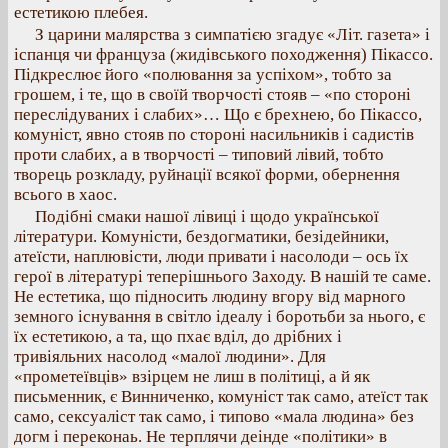
естетикою плебея.
З царини малярства з симпатією згадує «Літ. газета» і
іспанця чи француза (жидівського походження) Пікассо.
Підкреслює його «полювання за успіхом», тобто за
грошем, і те, що в своїй творчості стояв – «по стороні
переслідуваних і слабих»… Що є брехнею, бо Пікассо,
комуніст, явно стояв по стороні насильників і садистів
проти слабих, а в творчості – типовий лівий, тобто
творець розкладу, руйнації всякої форми, обернення
всього в хаос.
Подібні смаки нашої лівиці і щодо української
літератури. Комуністи, бездогматики, безідейники,
атеїсти, наплювісти, люди привати і насолоди – ось їх
герої в літературі теперішнього Заходу. В нашій те саме.
Не естетика, що підносить людину вгору від марного
земного існування в світло ідеалу і боротьби за нього, є
їх естетикою, а та, що пхає вділ, до дрібних і
тривіяльних насолод «малої людини». Для
«прометеївців» взірцем не лиш в політиці, а й як
письменник, є Винниченко, комуніст так само, атеїст так
само, сексуаліст так само, і типово «мала людина» без
догм і переконаь. Не терплячи деінде «політики» в