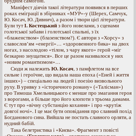
бруднім самогоні.
Маніфест діячів такої літератури появився в перших
роках еміграції в збірниках «МУР»-у (Шерех, Самчук,
Ю. Косач, Ю. Дивнич), а разом і твори цієї літератури.
Були тут
І. Костецький
з його новелами, з сценами
голотської забави і голотської спальні, з їх
«блаженством» (блазенством?). Є автори з «Хорсу» з
славослов’ям «енергії»… «здоровенного бика» на двох
ногах, з насолодою «тілом, з чару якого» герой «міг
безкарно знущатися». Все це разом називалося у них
«новим романтизмом»…
Сюди ж належить
Ю. Косач
, з памфлетом на все
сильне і героїчне, що видала наша епоха («Еней і життя
інших») – спеціально на людей і поезію визвольного
руху. В уривку з «історичного роману» («Талісман»)
про Тимоша Хмельницького є менше про змагання героя
з ворогами, а більше про його клопоти з трьома дамами.
Є тут про «вічну субстанцію кохання» і про «крутіж
довгої ночі». І це має бути оповідання про славний похід
Богданового сина. Вийшла не постать славного орляти, а
нудний бабій.
Така белетристика і «Києва». Фрагмент з повісті