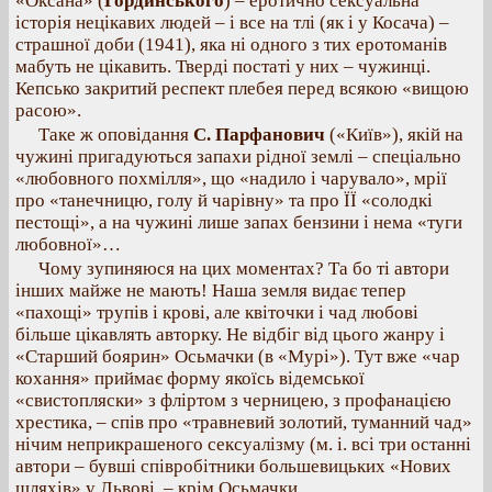
«Оксана» (
Гординського
) – еротично сексуальна
історія нецікавих людей – і все на тлі (як і у Косача) –
страшної доби (1941), яка ні одного з тих еротоманів
мабуть не цікавить. Тверді постаті у них – чужинці.
Кепсько закритий респект плебея перед всякою «вищою
расою».
Таке ж оповідання
С. Парфанович
(«Київ»), якій на
чужині пригадуються запахи рідної землі – спеціально
«любовного похмілля», що «надило і чарувало», мрії
про «танечницю, голу й чарівну» та про ЇЇ «солодкі
пестощі», а на чужині лише запах бензини і нема «туги
любовної»…
Чому зупиняюся на цих моментах? Та бо ті автори
інших майже не мають! Наша земля видає тепер
«пахощі» трупів і крові, але квіточки і чад любові
більше цікавлять авторку. Не відбіг від цього жанру і
«Старший боярин» Осьмачки (в «Мурі»). Тут вже «чар
кохання» приймає форму якоїсь відемської
«свистопляски» з фліртом з черницею, з профанацією
хрестика, – спів про «травневий золотий, туманний чад»
нічим неприкрашеного сексуалізму (м. і. всі три останні
автори – бувші співробітники большевицьких «Нових
шляхів» у Львові, – крім Осьмачки.