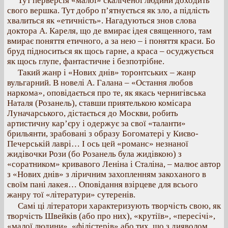
Тут перверсія «малої» скаліченої людини доходить
свого вершка. Тут добро п’ятнується як зло, а підлість
хвалиться як «етичність». Нагадуються знов слова
доктора А. Кареля, що де вмирає ідея священного, там
вмирає поняття етичного, а за нею – і поняття краси. Бо
бруд підноситься як щось гарне, а краса – осуджується
як щось глупе, фантастичне і безпотрібне.
Такий жанр і «Нових днів» торонтських – жанр
вульгарний. В новелі А. Галана – «Остання любов
наркома», оповідається про те, як якась чернигівська
Наталя (Розанель), ставши приятелькою комісара
Луначарського, дістається до Москви, робить
артистичну кар’єру і одержує за свої «таланти»
брильянти, зрабовані з образу Богоматері у Києво-
Печерській лаврі… І ось цей «романс» незнаної
жидівочки Рози (бо Розанель була жидівкою) з
«соратником» кривавого Леніна і Сталіна, – малює автор
з «Нових днів» з ліричним захопленням закоханого в
своїм пані лакея… Оповідання взірцеве для всього
жанру тої «літератури» сутеренів.
Самі ці літератори характеризують творчість свою, як
творчість Швейків (або про них), «крутіїв», «пересічі»,
«малої людини», «філістерів» або тих, що з дияволом,