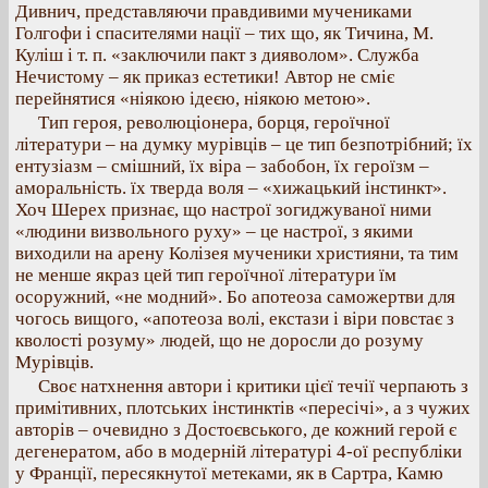
Дивнич, представляючи правдивими мучениками
Голгофи і спасителями нації – тих що, як Тичина, М.
Куліш і т. п. «заключили пакт з дияволом». Служба
Нечистому – як приказ естетики! Автор не сміє
перейнятися «ніякою ідеєю, ніякою метою».
Тип героя, революціонера, борця, героїчної
літератури – на думку мурівців – це тип безпотрібний; їх
ентузіазм – смішний, їх віра – забобон, їх героїзм –
аморальність. їх тверда воля – «хижацький інстинкт».
Хоч Шерех признає, що настрої зогиджуваної ними
«людини визвольного руху» – це настрої, з якими
виходили на арену Колізея мученики християни, та тим
не менше якраз цей тип героїчної літератури їм
осоружний, «не модний». Бо апотеоза саможертви для
чогось вищого, «апотеоза волі, екстази і віри повстає з
кволості розуму» людей, що не доросли до розуму
Мурівців.
Своє натхнення автори і критики цієї течії черпають з
примітивних, плотських інстинктів «пересічі», а з чужих
авторів – очевидно з Достоєвського, де кожний герой є
дегенератом, або в модерній літературі 4-ої республіки
у Франції, пересякнутої метеками, як в Сартра, Камю