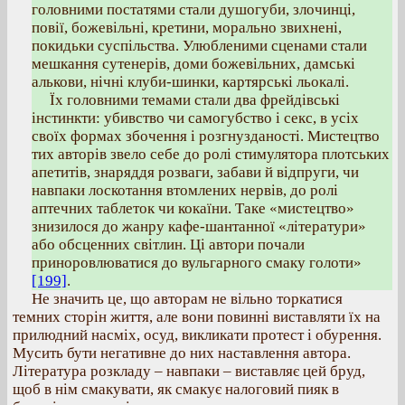
головними постатями стали душогуби, злочинці,
повії, божевільні, кретини, морально звихнені,
покидьки суспільства. Улюбленими сценами стали
мешкання сутенерів, доми божевільних, дамські
алькови, нічні клуби-шинки, картярські льокалі.
Їх головними темами стали два фрейдівські
інстинкти: убивство чи самогубство і секс, в усіх
своїх формах збочення і розгнузданості. Мистецтво
тих авторів звело себе до ролі стимулятора плотських
апетитів, знаряддя розваги, забави й відпруги, чи
навпаки лоскотання втомлених нервів, до ролі
аптечних таблеток чи кокаїни. Таке «мистецтво»
знизилося до жанру кафе-шантанної «літератури»
або обсценних світлин. Ці автори почали
приноровлюватися до вульгарного смаку голоти»
[199]
.
Не значить це, що авторам не вільно торкатися
темних сторін життя, але вони повинні виставляти їх на
прилюдний насміх, осуд, викликати протест і обурення.
Мусить бути негативне до них наставлення автора.
Література розкладу – навпаки – виставляє цей бруд,
щоб в нім смакувати, як смакує налоговий пияк в