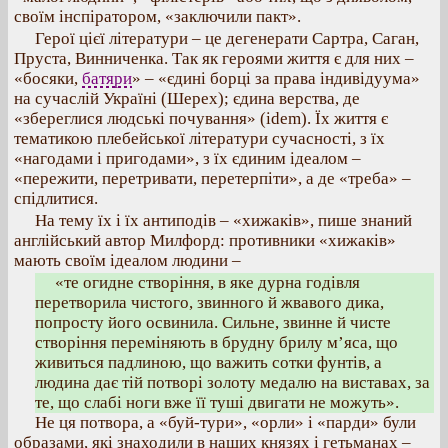
своїм інспіратором, «заключили пакт».
Герої цієї літератури – це дегенерати Сартра, Саган,
Пруста, Винниченка. Так як героями життя є для них –
«босяки,
батяри
» – «єдині борці за права індивідуума»
на сучаслій Україні (Шерех); єдина верства, де
«збереглися людські почування» (idem). Їх життя є
тематикою плебейської літератури сучасності, з їх
«нагодами і пригодами», з їх єдиним ідеалом –
«пережити, перетривати, перетерпіти», а де «треба» –
спідлитися.
На тему їх і їх антиподів – «хижаків», пише знаний
англійський автор Милфорд: противники «хижаків»
мають своїм ідеалом людини –
«те огидне створіння, в яке дурна годівля
перетворила чистого, звинного й жвавого дика,
попросту його освинила. Сильне, звинне й чисте
створіння переміняють в брудну брилу м’яса, що
живиться падлиною, що важить сотки фунтів, а
людина дає тій потворі золоту медалю на виставах, за
те, що слабі ноги вже її туші двигати не можуть».
Не ця потвора, а «буй-тури», «орли» і «парди» були
образами, які знаходили в наших князях і гетьманах –