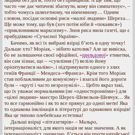
людина без догм, тобто без принципів. А ще тим, що
часто «не дає читачеві збагнути, кому він симпатизує», –
тобто чомусь шляхетному, чи нікчемному… Одним
словом, посідає основні риси «малої людини» Шереха…
Ще може тому, що був (хоч потім ніби й «покаявся»)
«приклонником марксизму». Знов риса мила газеті, що є
прибудівкою «Сучасної України».
Бачимо, як всі їх вибрані взірці б’ють в одну точку!
Дальше хто? Моріак, – нібито католик? Але це вивіска,
бо не залишаючи своєї офіційної, «
шильдової
» етикетки,
він сам зізнає, що – «сумління (?) веліло йому
орієнтуватися наліво», і підтримувати одного з злих
геніїв Франції – Мендеса-«Франса». Крім того Моріак
став поблажливим до комунізму» і взагалі його дороги
були – «круті і часто незрозумілі»… Цебто якраз такі,
що їх уважає нормальними (не «односторонніми») для
«цілої людини» маестро Шерех-Шевельов-Шевчук… Як
то все гармонійно і як то все прямує до одної мети! Яка
то однакова інклінація в літературі до однакових взірців!
Яка це типово плебейська естетика!
Дальші взірці «літгазетярів» – Мальро,
інтернаціоналіст, для якого нація не має значення. А як
інтернаціоналіст, очевидно, б’ється він проти китайської