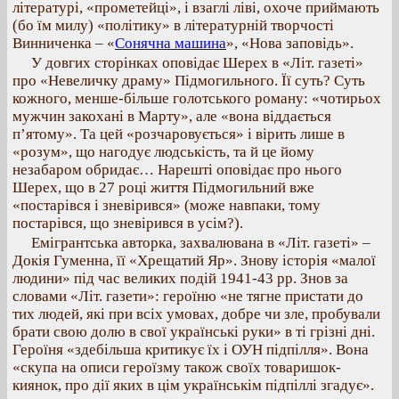
літературі, «прометейці», і взаглі ліві, охоче приймають
(бо їм милу) «політику» в літературній творчості
Винниченка – «
Сонячна машина
», «Нова заповідь».
У довгих сторінках оповідає Шерех в «Літ. газеті»
про «Невеличку драму» Підмогильного. Її суть? Суть
кожного, менше-більше голотського роману: «чотирьох
мужчин закохані в Марту», але «вона віддається
п’ятому». Та цей «розчаровується» і вірить лише в
«розум», що нагодує людськість, та й це йому
незабаром обридає… Нарешті оповідає про нього
Шерех, що в 27 році життя Підмогильний вже
«постарівся і зневірився» (може навпаки, тому
постарівся, що зневірився в усім?).
Емігрантська авторка, захвалювана в «Літ. газеті» –
Докія Гуменна, її «Хрещатий Яр». Знову історія «малої
людини» під час великих подій 1941-43 pp. Знов за
словами «Літ. газети»: героїню «не тягне пристати до
тих людей, які при всіх умовах, добре чи зле, пробували
брати свою долю в свої українські руки» в ті грізні дні.
Героїня «здебільша критикує їх і ОУН підпілля». Вона
«скупа на описи героїзму також своїх товаришок-
киянок, про дії яких в цім українськім підпіллі згадує».