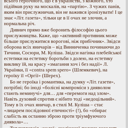
всього героїчного, що є в українстві, з кожного, хто
підіймав руку на москалів, на «партію». З чужих панів,
яким він прислужничав, він не важився іронізувати! І це
знає «Літ. газета», тільки це в її очах не злочин, а
нормальна річ.
Дивнич прямо вже боронить філософію цього
прислужництва. Каже, що «активний противник може
більше прислужитися ворогові, ніж прибічник». Звідси
оборона всіх яничарів – від Винниченка починаючи до
Тичини, Сосюри, М. Куліша. Звідси нагінка плебейської
естетики на естетику боротьби з долею, на естетику
виклику їй, на красу «змагання хоч і без надії» Л.
Українки, її «contra spem spero» (Шлемкевич), на
героїку її «Оргії» (Шерех).
Бо не героїка і романтика, на думку «Літ. газети»,
потрібні; бо іноді «болісні компроміси з дияволом
стають неминучі» для… для «перемоги над злом».
Навіть духовий спротив є нібито тоді «недоцільний».
Тому в їх очах яничар, в стилі М. Куліша – стає
«лицарем послідовної етичності» (!), бо «обирає
слабість як останню зброю проти тріумфуючого
диявола»…