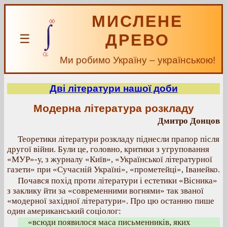
МИСЛЕНЕ
ДРЕВО
☰
Ми робимо Україну – українською!
Дві літератури нашої доби
Модерна література розкладу
Дмитро Донцов
Теоретики літератури розкладу піднесли прапор після
другої війни. Були це, головно, критики з угруповання
«МУР»-у, з журналу «Київ», «Української літературної
газети» при «Сучасній Україні», «прометейці», Іванейко.
Почався похід проти літератури і естетики «Вісника»
з заклику йти за «современними вогнями» так званої
«модерної західної літератури». Про цю останню пише
один американський соціолог:
«всюди появилося маса письменників, яких