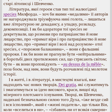
старі літописці і Шевченко.
Література, якої героєм став тип тої жалюгідної
species
Милфорда. – хоч би якими «медалями» її авторів
не нагороджувала тріумфуюча нині голота, – лишиться
вже літературою не декадансу, а упадку, розкладу,
декомпозиції. І як би адоратори тої species не
декретували, що розмови про патриціанство й нове
лицарство, про «примат віри і про патриціянство й нове
лицарство, про «примат віри ї волі над розумом» отої
species, є «порожня балаканина», – вони є фальшиві
пророки. І як би вони не прагнули бути «нейтральними»
в боротьбі двох протилежних сил, що стрясають світом;
бути – як вони проповідують – «
au dessus de la mêlée
»,
поза боєм, над ним, вони будуть розчавлені під молотом
історії.
І в житті, і в літературі, в мистецтві взагалі, вже
надходить час нових творців,
Dei gratia
, які служитимуть
і змагатимуться за ідею високого, краси, вищої від
мізерного плотського існування. Творці, як Шевченко,
надихані безначальною силою того Духа, «іже везде сий
і вся ісполняяй», який є «жизні податель», що тільки Він,
коли «вселиться в ни», – «ізбавить ни от всякія скверни»