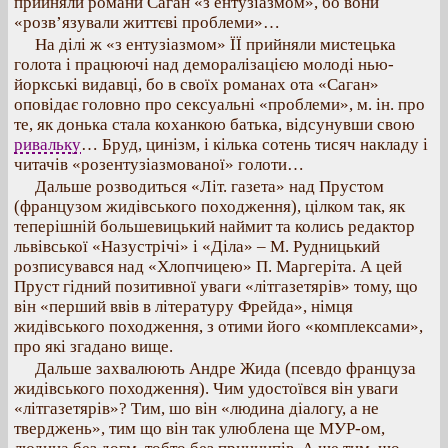
прийняли романи Саган «з ентузіазмом», бо вони
«розв’язували життєві проблеми»…
На ділі ж «з ентузіазмом» ЇЇ прийняли мистецька
голота і працюючі над деморалізацією молоді нью-
йоркські видавці, бо в своїх романах ота «Саган»
оповідає головно про сексуальні «проблеми», м. ін. про
те, як донька стала коханкою батька, відсунувши свою
ривальку
… Бруд, цинізм, і кілька сотень тисяч накладу і
читачів «розентузіазмованої» голоти…
Дальше розводиться «Літ. газета» над Прустом
(французом жидівського походження), цілком так, як
теперішній большевицький наймит та колись редактор
львівської «Назустрічі» і «Діла» – М. Рудницький
розписувався над «Хлопчицею» П. Маргеріта. А цей
Пруст гідний позитивної уваги «літгазетярів» тому, що
він «перший ввів в літературу Фрейда», німця
жидівського походження, з отими його «комплексами»,
про які згадано вище.
Дальше захвалюють Андре Жида (псевдо француза
жидівського походження). Чим удостоївся він уваги
«літгазетярів»? Тим, шо він «людина діалогу, а не
тверджень», тим що він так улюблена ще МУР-ом,