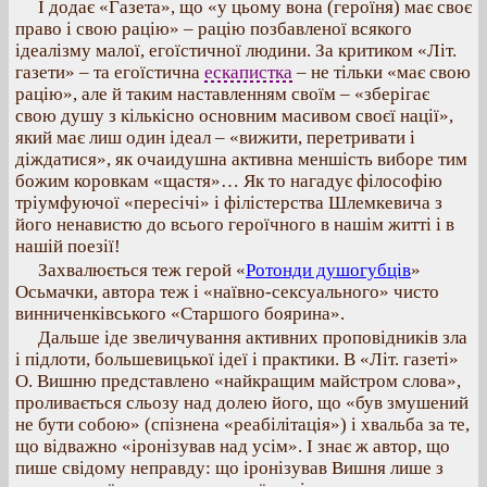
І додає «Газета», що «у цьому вона (героїня) має своє
право і свою рацію» – рацію позбавленої всякого
ідеалізму малої, егоїстичної людини. За критиком «Літ.
газети» – та егоїстична
ескапистка
– не тільки «має свою
рацію», але й таким наставленням своїм – «зберігає
свою душу з кількісно основним масивом своєї нації»,
який має лиш один ідеал – «вижити, перетривати і
діждатися», як очаидушна активна меншість виборе тим
божим коровкам «щастя»… Як то нагадує філософію
тріумфуючої «пересічі» і філістерства Шлемкевича з
його ненавистю до всього героїчного в нашім житті і в
нашій поезії!
Захвалюється теж герой «
Ротонди душогубців
»
Осьмачки, автора теж і «наївно-сексуального» чисто
винниченківського «Старшого боярина».
Дальше іде звеличування активних проповідників зла
і підлоти, большевицької ідеї і практики. В «Літ. газеті»
О. Вишню представлено «найкращим майстром слова»,
проливається сльозу над долею його, що «був змушений
не бути собою» (спізнена «реабілітація») і хвальба за те,
що відважно «іронізував над усім». І знає ж автор, що
пише свідому неправду: що іронізував Вишня лише з