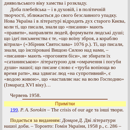
диявольського віку хамства і розкладу.
Доба плебейська – і в духовій, і в політичній
творчості, зближається до свого безславного упадку.
Нова Україна і в літературі відродить дух старого Києва,
коли ті, що писали, знали що «писання» мають
«правити», направляти людей, формувати людські душі;
що ідеї письменства є те, «що воїну зброя, а кораблю
вітрила» («Збірник Святослава» 1076 p.). Ті, що писали,
знали, що інспіровані Вищою Силою над нами, –
«писання» мають «прогоняти біси», не збирати їх
«сатанинською» літературою для «омрачення і погуби
души» нашої; що писане слово є «труба вопіюща во
время рати», яка здвигає люд «на супротивний», є
«водою живою», що «наставляє нас на волю Господню»
(Ізмарагд XVI віку)…
Червень 1958.
Примітки
199
.
P. A. Sorokin
– The crisis of our age та інші твори.
Подається за виданням
:
Донцов Д.
Дві літератури
нашої доби. – Торонто: Гомін України, 1958 р., с. 286 –