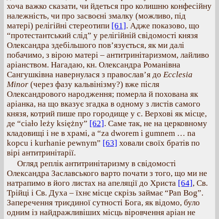
хоча важко сказати, чи йдеться про колишню конфесійну
належність, чи про засвоєні змалку (можливо, під
матері) релігійні стереотипи
[61]
. Адже показово, що
“протестантський слід” у релігійній свідомості князя
Олександра здебільшого пов’язується, як ми далі
побачимо, з вірою матері – антитринітаризмом, лайливо
аріанством. Нагадаю, кн. Олександра Романівна
Сангушківна навернулася з православ’я до
Ecclesia
Minor
(через фазу кальвінізму?) вже після
Олександрового народження; померла й похована як
аріанка, на що вказує згадка в одному з листів самого
князя, котрий пише про городище у с. Верхові як місце,
де “ciało leży księżny”
[62]
. Саме так, не на церковному
кладовищі і не в храмі, а “za dworem i gumnem … na
kopcu i kurhanie pewnym”
[63]
ховали своїх братів по
вірі антитринітарії.
Огляд реплік антитринітаризму в свідомості
Олександра Заславського варто почати з того, що ми не
натрапимо в його листах на апеляції до Христа
[64]
, Св.
Трійці і Св. Духа – їхнє місце скрізь займає “Pan Bog”.
Заперечення триєдиної сутності Бога, як відомо, було
одним із найдражливіших місць віровчення аріан не