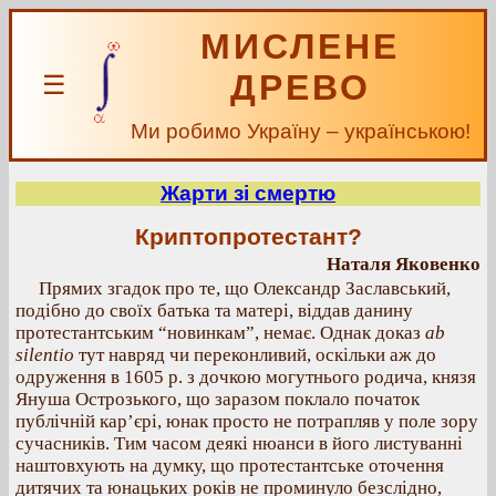
МИСЛЕНЕ
ДРЕВО
☰
Ми робимо Україну – українською!
Жарти зі смертю
Криптопротестант?
Наталя Яковенко
Прямих згадок про те, що Олександр Заславський,
подібно до своїх батька та матері, віддав данину
протестантським “новинкам”, немає. Однак доказ
ab
silentio
тут навряд чи переконливий, оскільки аж до
одруження в 1605 р. з дочкою могутнього родича, князя
Януша Острозького, що заразом поклало початок
публічній кар’єрі, юнак просто не потрапляв у поле зору
сучасників. Тим часом деякі нюанси в його листуванні
наштовхують на думку, що протестантське оточення
дитячих та юнацьких років не проминуло безслідно,