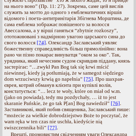
служило старозавітне “хто ж лихого жадає, то й прийде
на нього воно” (Пр. 11: 27). Зокрема, саме цей вислів
служить за мотто до одного з емблематичних віршів
відомого і поета-антитринітарія Збігнева Морштина, де
сама емблема зображає повішеного за волосся
Авессалома, а у вірші ганяться “zbytnie rozkoszy”,
ототожнювані з надмірною увагою царського сина до
свого волосся
[74]
. Олександр Заславський уявляє
божественну справедливість більш прямолінійно: вона
рано чи пізно покарає винуватця “оком за око”. Так,
урядника, який нечесним судом скривдив піддану, князь
застерігає: “…zwykł Pan Bog tak się krwi mścić
niewinnej, kiedy ją potłumiają, że w samegoż siędziego
dom wrzuciwszy krwią go napełnia”
[75]
. Про шахрая-
єврея, котрий обманув клієнта при купівлі волів,
констатується: “… lecz te woły, które on miał od w.m.
(jako on powiada), tedy mu pozdychały, … iż to jest
skaranie Pańskie, że go tak P[an] Bog nawiedził”
[76]
.
Заставникові, який побив священика, Заславський пише:
“możecie za wielkie dobrodziejstwo Boże to poczytać, że
wam ręka w ten czas nie uschła, kiedyście nią
swiszczennika bili”
[77]
.
Врешті, промовистим свідченням уваги Олександра