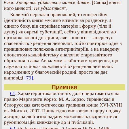
Єжи:
Хрещення уділяється малим дітям.
[Слова] князя
його милості:
Не уділяється
”.
Коли мій переклад правильний, то конфесійну
ідентичність князя мусимо визнати за роздвоєну. З
одного боку, він сприймає матерію і форму (тіло й
душу) як окремі субстанції, себто у відповідності до
ортодоксальної доктрини, але з іншого – заперечує
спасенність хрещення немовлят, тобто повторює одне з
принципових положень антитринітаріїв, а на наведену
опонентом кальвіністську аналогію старозавітного
обрізання Ісаака Авраамом з таїнством хрещення, що
служило за доказ можливості охрещення немовлят,
народжених у благочесній родині, просто не дає
відповіді
[79]
.
Примітки
61
. Характеристика останніх далі спиратиметься на
працю Маргарити Корзо: М. А. Корзо. Украинская и
белорусская катехитическая традиция конца ХVІ-ХVIIІ
вв. Москва, 2007. Принагідно висловлюю щиру подяку
авторці за люб’язно надану можливість скористатися
рукописом цієї книжки ще до її публікації.
62
. До батька: Полонне. 22 квітня 1623 р. (АРК.