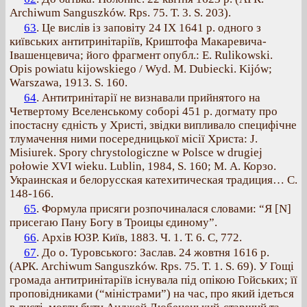
Archiwum Sanguszków. Rps. 75. T. 3. S. 203).
63
. Це вислів із заповіту 24 IX 1641 р. одного з
київських антитринітаріїв, Криштофа Макаревича-
Івашенцевича; його фрагмент опубл.: E. Rulikowski.
Opis powiatu kijowskiego / Wyd. M. Dubiecki. Kijów;
Warszawa, 1913. S. 160.
64
. Антитринітарії не визнавали прийнятого на
Четвертому Вселенському соборі 451 р. догмату про
іпостасну єдність у Христі, звідки випливало специфічне
тлумачення ними посередницької місії Христа: J.
Misiurek. Spory chrystologiczne w Polsce w drugiej
połowie XVI wieku. Lublin, 1984, S. 160; М. А. Корзо.
Украинская и белорусская катехитическая традиция… C.
148-166.
65
. Формула присяги розпочиналася словами: “Я [N]
присегаю Пану Богу в Троицы єдиному”.
66
. Архів ЮЗР. Київ, 1883. Ч. 1. Т. 6. С, 772.
67
. До о. Туровського: Заслав. 24 жовтня 1616 р.
(АРК. Archiwum Sanguszków. Rps. 75. T. 1. S. 69). У Гощі
громада антитринітаріїв існувала під опікою Гойських; її
проповідниками (“міністрами”) на час, про який ідеться