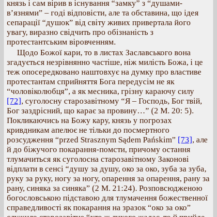
князь і сам вірив в існування “замку” з “душами-
в’язнями” – годі відповісти, але та обставина, що ідея
сепарації “душок” від світу живих привертала його
увагу, виразно свідчить про обізнаність з
протестантським віровченням.
Щодо Божої кари, то в листах Заславського вона
згадується незрівнянно частіше, ніж милість Божа, і це
теж опосередковано наштовхує на думку про властиве
протестантам сприйняття Бога передусім не як
“чоловіколюбця”, а як месника, грізну караючу силу
[72]
, суголосну старозавітному “Я – Господь, Бог твій,
Бог заздрісний, що карає за провину…” (2 М. 20: 5).
Покликаючись на Божу кару, князь у погрозах
кривдникам апелює не тільки до посмертного
розсудження “przed Strasznym Sądem Pańskim”
[73]
, але
й до біжучого покарання-помсти, причому остання
тлумачиться як суголосна старозавітному Законові
відплати в сенсі “душу за душу, око за око, зуба за зуба,
руку за руку, ногу за ногу, опарення за опарення, рану за
рану, синяка за синяка” (2 М. 21:24). Розповсюдженою
богословською підставою для тлумачення божественної
справедливості як покарання на зразок “око за око”