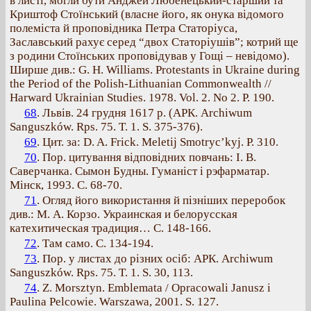
в листі, могли бути Анджей Любенецький-старший та
Криштоф Стоїнський (власне його, як онука відомого
полеміста й проповідника Петра Статоріуса,
Заславський рахує серед “двох Статоріушів”; котрий ще
з родини Стоїнських проповідував у Гощі – невідомо).
Ширше див.: G. Н. Williams. Protestants in Ukraine during
the Period of the Polish-Lithuanian Commonwealth //
Harward Ukrainian Studies. 1978. Vol. 2. No 2. P. 190.
68
. Львів. 24 грудня 1617 р. (АРК. Archiwum
Sanguszków. Rps. 75. T. 1. S. 375-376).
69
. Цит. за: D. A. Frick. Meletij Smotryc’kyj. P. 310.
70
. Пор. цитування відповідних повчань: І. В.
Саверчанка. Сымон Будны. Гуманіст і рэфарматар.
Мінск, 1993. С. 68-70.
71
. Огляд його використання й пізніших переробок
див.: М. А. Корзо. Украинская и белорусская
катехитическая традиция… С. 148-166.
72
. Там само. С. 134-194.
73
. Пор. у листах до різних осіб: АРК. Archiwum
Sanguszków. Rps. 75. T. 1. S. 30, 113.
74
. Z. Morsztyn. Emblemata / Opracowali Janusz i
Paulina Pelcowie. Warszawa, 2001. S. 127.