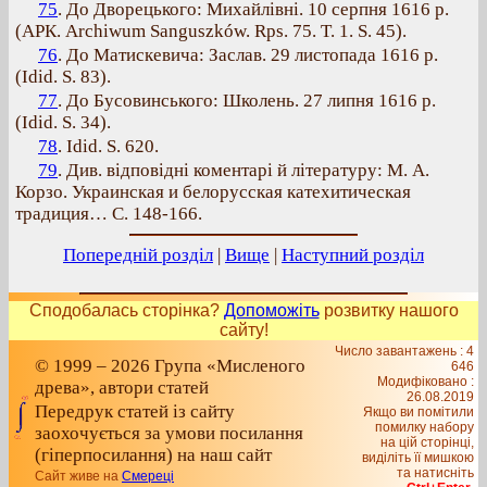
75
. До Дворецького: Михайлівні. 10 серпня 1616 р.
(АРК. Archiwum Sanguszków. Rps. 75. T. 1. S. 45).
76
. До Матискевича: Заслав. 29 листопада 1616 р.
(Idid. S. 83).
77
. До Бусовинського: Школень. 27 липня 1616 р.
(Idid. S. 34).
78
. Idid. S. 620.
79
. Див. відповідні коментарі й літературу: М. А.
Корзо. Украинская и белорусская катехитическая
традиция… С. 148-166.
Попередній розділ
|
Вище
|
Наступний розділ
Сподобалась сторінка?
Допоможіть
розвитку нашого
сайту!
Число завантажень : 4
© 1999 – 2026 Група «Мисленого
646
Модифіковано :
древа», автори статей
26.08.2019
Передрук статей із сайту
Якщо ви помітили
помилку набору
заохочується за умови посилання
на цiй сторiнцi,
(гіперпосилання) на наш сайт
видiлiть її мишкою
та натисніть
Сайт живе на
Смереці