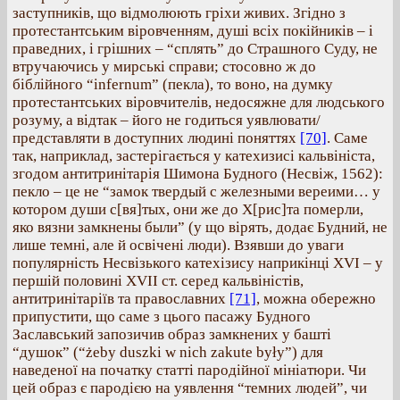
заступників, що відмолюють гріхи живих. Згідно з
протестантським віровченням, душі всіх покійників – і
праведних, і грішних – “сплять” до Страшного Суду, не
втручаючись у мирські справи; стосовно ж до
біблійного “infernum” (пекла), то воно, на думку
протестантських віровчителів, недосяжне для людського
розуму, а відтак – його не годиться уявлювати/
представляти в доступних людині поняттях
[70]
. Саме
так, наприклад, застерігається у катехизисі кальвініста,
згодом антитринітарія Шимона Будного (Несвіж, 1562):
пекло – це не “замок твердый с железными вереими… у
котором души с[вя]тых, они же до Х[рис]та померли,
яко вязни замкнены были” (у що вірять, додає Будний, не
лише темні, але й освічені люди). Взявши до уваги
популярність Несвізького катехізису наприкінці XVI – у
першій половині XVII ст. серед кальвіністів,
антитринітаріїв та православних
[71]
, можна обережно
припустити, що саме з цього пасажу Будного
Заславський запозичив образ замкнених у башті
“душок” (“żeby duszki w nich zakute były”) для
наведеної на початку статті пародійної мініатюри. Чи
цей образ є пародією на уявлення “темних людей”, чи