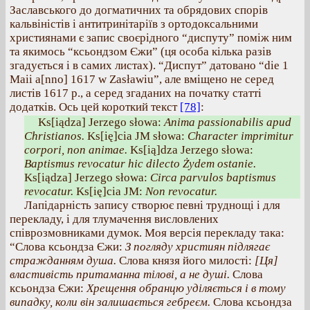
Заславського до догматичних та обрядових спорів
кальвіністів і антитринітаріїв з ортодоксальними
християнами є запис своєрідного “диспуту” поміж ним
та якимось “ксьондзом Єжи” (ця особа кілька разів
згадується і в самих листах). “Диспут” датовано “die 1
Maii a[nno] 1617 w Zasławiu”, але вміщено не серед
листів 1617 р., а серед згаданих на початку статті
додатків. Ось цей короткий текст
[78]
:
Ks[iądza] Jerzego słowa:
Anima passionabilis apud
Christianos.
Ks[ię]cia JM słowa:
Character imprimitur
corpori, non animae.
Ks[ią]dza Jerzego słowa:
Baptismus revocatur hic dilecto Żydem ostanie.
Ks[iądza] Jerzego słowa:
Circa parvulos baptismus
revocatur.
Ks[ię]cia JM:
Non revocatur.
Лапідарність запису створює певні труднощі і для
перекладу, і для тлумачення висловлених
співрозмовниками думок. Моя версія перекладу така:
“Слова ксьондза Єжи:
З погляду християн підлягає
стражданням душа.
Слова князя його милості:
[Ця]
властивість притаманна тілові, а не душі.
Слова
ксьондза Єжи:
Хрещення обранцю уділяється і в тому
випадку, коли він залишається гебреєм.
Слова ксьондза