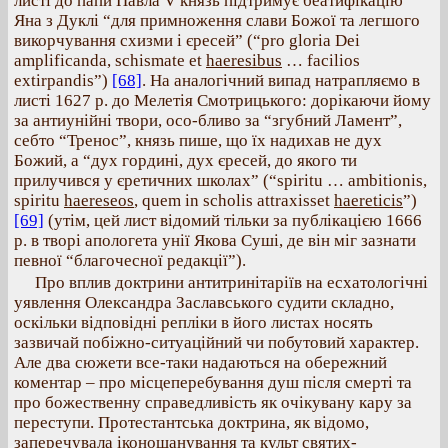
листі до папи Павла V князь підтримує беатифікацію
Яна з Дуклі “для примноження слави Божої та легшого
викорчування схизми і єресей” (“pro gloria Dei
amplificanda, schismate et
haeresibus
… facilios
extirpandis”)
[68]
. На аналогічний випад натрапляємо в
листі 1627 р. до Мелетія Смотрицького: дорікаючи йому
за антиунійні твори, осо-бливо за “згубний Ламент”,
себто “Тренос”, князь пише, що їх надихав не дух
Божий, а “дух гордині, дух єресей, до якого ти
прилучився у єретичних школах” (“spiritu … ambitionis,
spiritu
haereseos
, quem in scholis attraxisset
haereticis
”)
[69]
(утім, цей лист відомий тільки за публікацією 1666
р. в творі апологета унії Якова Суші, де він міг зазнати
певної “благочесної редакції”).
Про вплив доктрини антитринітаріїв на есхатологічні
уявлення Олександра Заславського судити складно,
оскільки відповідні репліки в його листах носять
зазвичай побіжно-ситуаційний чи побутовий характер.
Але два сюжети все-таки надаються на обережний
коментар – про місцеперебування душ після смерті та
про божественну справедливість як очікувану кару за
переступи. Протестантська доктрина, як відомо,
заперечувала іконошанування та культ святих-