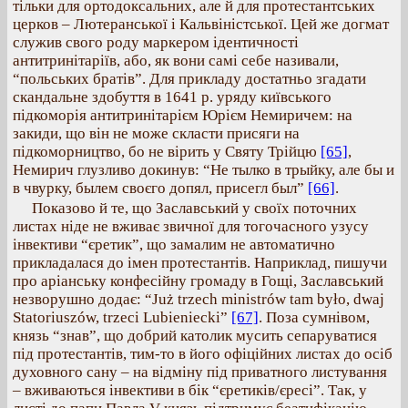
тільки для ортодоксальних, але й для протестантських
церков – Лютеранської і Кальвіністської. Цей же догмат
служив свого роду маркером ідентичності
антитринітаріїв, або, як вони самі себе називали,
“польських братів”. Для прикладу достатньо згадати
скандальне здобуття в 1641 р. уряду київського
підкоморія антитринітарієм Юрієм Немиричем: на
закиди, що він не може скласти присяги на
підкоморництво, бо не вірить у Святу Трійцю
[65]
,
Немирич глузливо докинув: “Не тылко в трыйку, але бы и
в чвурку, былем своєго допял, присегл был”
[66]
.
Показово й те, що Заславський у своїх поточних
листах ніде не вживає звичної для тогочасного узусу
інвективи “єретик”, що замалим не автоматично
прикладалася до імен протестантів. Наприклад, пишучи
про аріанську конфесійну громаду в Гощі, Заславський
незворушно додає: “Już trzech ministrów tam było, dwaj
Statoriuszów, trzeci Lubieniecki”
[67]
. Поза сумнівом,
князь “знав”, що добрий католик мусить сепаруватися
під протестантів, тим-то в його офіційних листах до осіб
духовного сану – на відміну під приватного листування
– вживаються інвективи в бік “єретиків/єресі”. Так, у