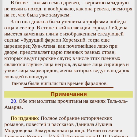
В битве – только семь царевен, – вероятно младшую
не взяли в поход, и воображаю, как она ревела, несмотря
на то, что была уже замужем.
Зато она должна была утешиться трофеями победы
отца и сестер. В египетской коллекции города Лейдена
имеется каменная плита с изображением следующей
сцены: «будущий фараон Хоремхиб, тогда еще
царедворец Хун-Атена, как почетнейшее лицо при
дворе, представляет царю пленных разных стран,
которых ведут царские слуги; в числе этих пленных
являются глупые лица негров, лукавые лица сирийцев и
узкие лица мармаридов, жены которых ведут в подарок
лошадей в поводу».
Таковы были нигилистки времен фараонов.
Примечания
20
. Обе эти молитвы прочитаны на камнях Тель-эль-
Амарна.
По изданию
: Полное собрание исторических
романов, повестей и рассказов Даниила Лукича
Мордовцева. Замурованная царица: Роман из жизни
Древнего Египта. – [Спб.:] Издательство П. П. Сойкина