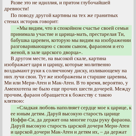
Разве это не идиллия, и притом глубочайшей
древности!
По поводу другой картины на тех же гранитных
стенах историк говорит:
«Мы видим, что в спокойном счастье своей семьи
принимала участие и царица-мать, престарелая Ти,
бабушка царевен, которую мы видим на изображении
разговаривающею с своим сыном, фараоном и его
женой, в зале царского дворца».
В другом месте, на высокой скале, картина
изображает царя и царицу, которые молитвенно
воздымают руки к солнечному диску, изливающему на
них лучи свои. Тут же изображены и старшие царевны,
Ми или Мери-Атен и Мак-Атен. В то время, вероятно, у
Аменхотепа не было еще прочих шести дочерей. Между
прочим, фараон обращается к божеству с такою
клятвою:
«Сладкая любовь наполняет сердце мое к царице, к
ее юным детям. Даруй высокую старость царице
Ноффи-Си, да держит она многие годы руку фараона.
Даруй высокую старость царской дочери Мери-Атен
и царской дочери Мак-Атен и детям их, – да держат