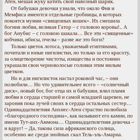
Атен, мешая жуку катить свой навозный шарик.
От бабушки девочки узнали, что около Фив и
Мемфиса имеются отдельные гробницы, в которых
покоятся мумии «священных кошек». Их смешила
богиня любви, великая Гатор – с головою коровы!.. А
бог Анубис – с головою шакала… Все эти «священные»
кобчики, ибисы, пчелы – разве же это боги?
Только цветок лотоса, уважаемый египтянами,
почитали и юные нигилистки, но только за его красоту,
за олицетворение чистоты, изящества и постоянно
украшали свои черноволосые головки этим милым
цветком.
Но и для нигилисток настал роковой час, – они
полюбили… Но что удивительнее всего – «солнечный
диск», новый бог, бог отца их и бабушки, влил пламя
любви в сердца старшей и самой младшей царевен, не
заронив пока лучей своих в сердца остальных сестер…
Одиннадцатилетняя Анхнес-Атен страстно полюбила
«благородного господина», как называют его камни, по
имени Тут-анх-Аммона… Одиннадцатилетняя девочка –
и вдруг! – Да, такова сила африканского солнца,
особенно же среди знойных скал Тель-эль-Амарна.