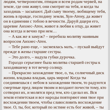
людям, четвероногим, птицам и всем родам червей, на
земле, где они живут, они смотрят на тебя, и когда ты
заходишь – засыпают. Дай сыну твоему, любящему тебя,
жизнь в правде, господину земли, Хун-Атену, да живет
он в единении с тобою в вечности. Даруй дщери его,
царевне Анхнес-Атен, живот в любви к отцу, да живет
она всегда и вечно при нем…
– А как же я замуж? – перебила молитву наивным
вопросом Анхнес-Атен.
– Тебе рано еще, – засмеялась мать, – пускай выйдут
прежде в жены старшие сестры.
– Это долго, – надула губки дурочка.
Гораздо серьезнее была молитва старшей сестры к
заходившему в тот вечер солнцу.
– Прекрасно захождение твое, о, ты, солнечный диск
жизни, владыка владык, царь миров! Когда ты
соединяешься с небом в захождении твоем, то радуются
смертные пред лицом твоим и воздают почести тому, кто
сотворил их, и молятся пред тем, кто сделал их. Вся
земля египетская и все народы повторяют имя твое при
восхождении твоем, чтобы славословить восхождение
твое. О, ты, бог, который по истине есть бог живой, – ты