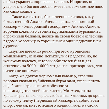
любви украшена коровьею головою. Напротив, они
уверяли, что богиня любви имеет такое же светлое лицо,
как само солнце…
– Такое же светлое, божественное личико, как у
божественной Анхнес-Атен, – шептал черномазый
кавалер – «благородный господин» – Анхнес-Аммон,
ворочая кокетливо своими африканскими буркалами с
огромными белками, несясь на своей боевой колеснице
рядом с колесницею хорошенькой одиннадцатилетней
дурочки.
Смуглые щечки дурочки при этом нубийском
комплименте, конечно, вспыхнули от радости, но, по
женскому кодексу, который обязателен был и для
египтянок за 5000 – 6000 лет до нас, притворилась, что
ничего не понимает.
Когда же другой черномазый кавалер, страшно
ворочая своими нубийскими буркалами, стал шептать
еще более африканские любезности
восемнадцатилетней нигилистке, Ми-Атен, то эта
красавица сначала огрела любезника хлыстом, до крови,
по голому плечу (черномазый кавалер, подобно всем
спортсменам, вместо всякого одеяния имел на своих