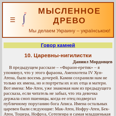
МЫСЛЕННОЕ
ДРЕВО
☰
Мы делаем Украину – українською!
Говор камней
10. Царевны-нигилистки
Даниил Мордовцев
В предыдущем рассказе – «Фараон-еретик» – я
упомянул, что у этого фараона, Аменхотепа IV Хун-
Атена, было восемь дочерей. Камни сохранили нам не
только их имена, но и портреты их и их отца и матери.
Вот имена: Ми-Атен, уже знакомая нам из предыдущего
рассказа, если читатель не забыл, что эта девочка
держала сноп пшеницы, когда ее отец подвергал
публичному поруганию бога Аписа. Имена остальных
царевен были следующие: Мак-Атен, Нофру-Атен, Бек-
Атен, Тошера, Нофруа, Сотепенра и самая младшенькая