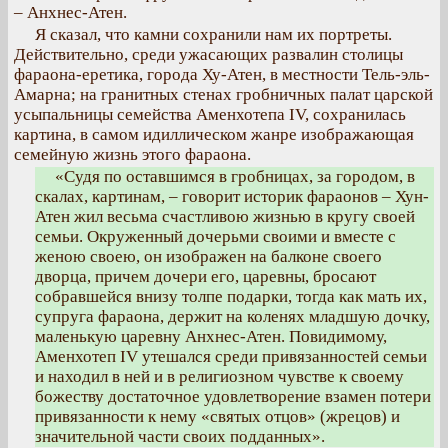
– Анхнес-Атен.
Я сказал, что камни сохранили нам их портреты.
Действительно, среди ужасающих развалин столицы
фараона-еретика, города Ху-Атен, в местности Тель-эль-
Амарна; на гранитных стенах гробничных палат царской
усыпальницы семейства Аменхотепа IV, сохранилась
картина, в самом идиллическом жанре изображающая
семейную жизнь этого фараона.
«Судя по оставшимся в гробницах, за городом, в
скалах, картинам, – говорит историк фараонов – Хун-
Атен жил весьма счастливою жизнью в кругу своей
семьи. Окруженный дочерьми своими и вместе с
женою своею, он изображен на балконе своего
дворца, причем дочери его, царевны, бросают
собравшейся внизу толпе подарки, тогда как мать их,
супруга фараона, держит на коленях младшую дочку,
маленькую царевну Анхнес-Атен. Повидимому,
Аменхотеп IV утешался среди привязанностей семьи
и находил в ней и в религиозном чувстве к своему
божеству достаточное удовлетворение взамен потери
привязанности к нему «святых отцов» (жрецов) и
значительной части своих подданных».