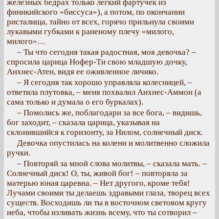
железных бедрах только легкий фартучек из
финикийского «биссуса»), а потом, по окончании
ристалища, тайно от всех, горячо прильнула своими
лукавыми губками к раненому плечу «милого,
милого»…
– Ты что сегодня такая радостная, моя девочка? –
спросила царица Нофер-Ти свою младшую дочку,
Анхнес-Атен, видя ее оживленное личико.
– Я сегодня так хорошо управляла колесницей, –
ответила плутовка, – меня похвалил Анхнес-Аммон (а
сама только и думала о его буркалах).
– Помолись же, поблагодари за все бога, – видишь,
бог заходит, – сказала царица, указывая на
склонившийся к горизонту, за Нилом, солнечный диск.
Девочка опустилась на колени и молитвенно сложила
ручки.
– Повторяй за мной слова молитвы, – сказала мать. –
Солнечный диск! О, ты, живой бог! – повторяла за
матерью юная царевна. – Нет другого, кроме тебя!
Лучами своими ты делаешь здравыми глаза, творец всех
существ. Восходишь ли ты в восточном световом кругу
неба, чтобы изливать жизнь всему, что ты сотворил –