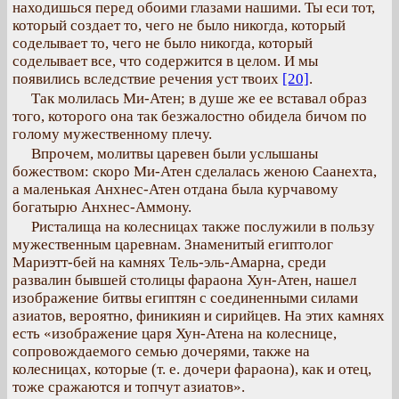
находишься перед обоими глазами нашими. Ты еси тот,
который создает то, чего не было никогда, который
соделывает то, чего не было никогда, который
соделывает все, что содержится в целом. И мы
появились вследствие речения уст твоих
[20]
.
Так молилась Ми-Атен; в душе же ее вставал образ
того, которого она так безжалостно обидела бичом по
голому мужественному плечу.
Впрочем, молитвы царевен были услышаны
божеством: скоро Ми-Атен сделалась женою Саанехта,
а маленькая Анхнес-Атен отдана была курчавому
богатырю Анхнес-Аммону.
Ристалища на колесницах также послужили в пользу
мужественным царевнам. Знаменитый египтолог
Мариэтт-бей на камнях Тель-эль-Амарна, среди
развалин бывшей столицы фараона Хун-Атен, нашел
изображение битвы египтян с соединенными силами
азиатов, вероятно, финикиян и сирийцев. На этих камнях
есть «изображение царя Хун-Атена на колеснице,
сопровождаемого семью дочерями, также на
колесницах, которые (т. е. дочери фараона), как и отец,
тоже сражаются и топчут азиатов».