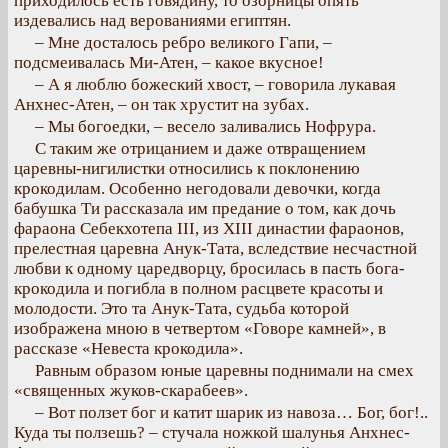
приходилось есть говядину, то озорницы опять
издевались над верованиями египтян.
– Мне досталось ребро великого Гапи, –
подсмеивалась Ми-Атен, – какое вкусное!
– А я люблю божеский хвост, – говорила лукавая
Анхнес-Атен, – он так хрустит на зубах.
– Мы богоедки, – весело заливались Нофрура.
С таким же отрицанием и даже отвращением
царевны-нигилистки относились к поклонению
крокодилам. Особенно негодовали девочки, когда
бабушка Ти рассказала им предание о том, как дочь
фараона Себекхотепа III, из XIII династии фараонов,
прелестная царевна Анук-Тата, вследствие несчастной
любви к одному царедворцу, бросилась в пасть бога-
крокодила и погибла в полном расцвете красоты и
молодости. Это та Анук-Тата, судьба которой
изображена мною в четвертом «Говоре камней», в
рассказе «Невеста крокодила».
Равным образом юные царевны поднимали на смех
«священных жуков-скарабеев».
– Вот ползет бог и катит шарик из навоза… Бог, бог!..
Куда ты ползешь? – стучала ножкой шалунья Анхнес-