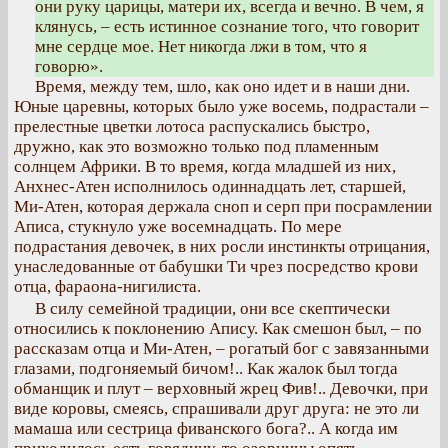
они руку царицы, матери их, всегда и вечно. В чем, я
клянусь, – есть истинное сознание того, что говорит
мне сердце мое. Нет никогда лжи в том, что я
говорю».
Время, между тем, шло, как оно идет и в наши дни.
Юные царевны, которых было уже восемь, подрастали –
прелестные цветки лотоса распускались быстро,
дружно, как это возможно только под пламенным
солнцем Африки. В то время, когда младшей из них,
Анхнес-Атен исполнилось одиннадцать лет, старшей,
Ми-Атен, которая держала сноп и серп при посрамлении
Аписа, стукнуло уже восемнадцать. По мере
подрастания девочек, в них росли инстинкты отрицания,
унаследованные от бабушки Ти чрез посредство крови
отца, фараона-нигилиста.
В силу семейной традиции, они все скептически
относились к поклонению Апису. Как смешон был, – по
рассказам отца и Ми-Атен, – рогатый бог с завязанными
глазами, подгоняемый бичом!.. Как жалок был тогда
обманщик и плут – верховный жрец Фив!.. Девочки, при
виде коровы, смеясь, спрашивали друг друга: не это ли
мамаша или сестрица фиванского бога?.. А когда им