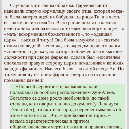
Случилось это таким образом. Царевны часто
навещали старую кормилицу своего отца, которая когда-
то была наперсницей их бабушки, царицы Ти, и в честь
ее также носила имя Ти. В сохранившихся на камнях
начертаниях она называлась то «высокая кормилица», то
«мать, вскормившая божественного», то «одевшая
царя» – высокий титул! Она была замужем за «святым
отцом последней степени», т. е. жрецом низшего ранга
«солнечного диска», но который облечен был в высшие
должности при дворе фараона, сделан был «носителем
опахала по правую сторону царя и начальником конских
заводов фараона». Имя его было – «святой отец» Аи. По
этому поводу историк-фараон говорит, на основании
показания камней:
«По всей вероятности, кормилица царя
пользовалась особым расположением Хун-Атена.
Богатство ее дома росло необычайно, до такой
степени, как говорит наивно документ (у Лепсиуса –
Denkmaler), что жители города перешептывались об
этом часто на ухо. Это, – прибавляет историк, –
весьма характеристическая и притом
общечеловеческая черта их жизни и нравов египтян,