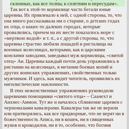
склонных, как все толпы, к сплетням и пересудам».
Так вот к этой-то кормилице часто бегали юные
царевны. Их привлекало к ней, с одной стороны, то, что
она много рассказывала им о старине, о детских годах
их отца, о каких-то далеких городах, которые
провалились, причем на их месте показалось море с
«мертвою водой» и т. п., а с другой стороны, то, что
царевны страстно любили лошадей и ристалища на
военных колесницах, которыми, как и царскими
конскими заводами, заведывал муж кормилицы, «святой
отец» Аи. Царевны каждый почти день упражнялись в
ристании на колесницах, в метании боевых копий и
других воинских упражнениях, свойственных только
мужчинам. И здесь, как видит читатель, проявились их
нигилистические наклонности.
В этих неженственных упражнениях руководили
царевнами помощники «святого отца» – Саанехт и
Анхнес-Аммон. Тут же и началось сближение царевен с
черномазыми кавалерами. Кавалеры так же не верили
или притворялись, как все придворные, что не верят ни в
божественность Аписа, ни в кошек, ни в священных
жуков и крокодилов, ни в то, особенно, что богиня