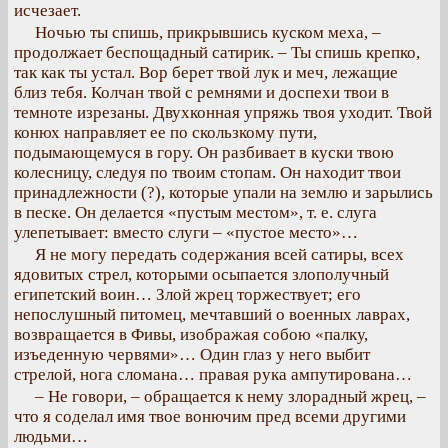
исчезает.
Ночью ты спишь, прикрывшись куском меха, –
продолжает беспощадный сатирик. – Ты спишь крепко,
так как ты устал. Вор берет твой лук и меч, лежащие
близ тебя. Колчан твой с ремнями и доспехи твои в
темноте изрезаны. Двухконная упряжь твоя уходит. Твой
конюх направляет ее по скользкому пути,
подымающемуся в гору. Он разбивает в куски твою
колесницу, следуя по твоим стопам. Он находит твои
принадлежности (?), которые упали на землю и зарылись
в песке. Он делается «пустым местом», т. е. слуга
улепетывает: вместо слуги – «пустое место»…
Я не могу передать содержания всей сатиры, всех
ядовитых стрел, которыми осыпается злополучный
египетский воин… Злой жрец торжествует; его
непослушный питомец, мечтавший о военных лаврах,
возвращается в Фивы, изображая собою «палку,
изъеденную червями»… Один глаз у него выбит
стрелой, нога сломана… правая рука ампутирована…
– Не говори, – обращается к нему злорадный жрец, –
что я соделал имя твое вонючим пред всеми другими
людьми…