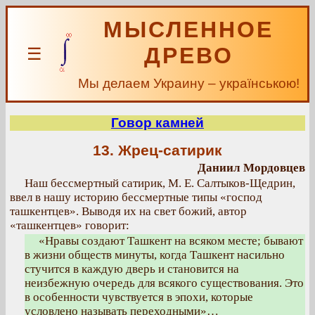
МЫСЛЕННОЕ
ДРЕВО
☰
Мы делаем Украину – українською!
Говор камней
13. Жрец-сатирик
Даниил Мордовцев
Наш бессмертный сатирик, М. Е. Салтыков-Щедрин,
ввел в нашу историю бессмертные типы «господ
ташкентцев». Выводя их на свет божий, автор
«ташкентцев» говорит:
«Нравы создают Ташкент на всяком месте; бывают
в жизни обществ минуты, когда Ташкент насильно
стучится в каждую дверь и становится на
неизбежную очередь для всякого существования. Это
в особенности чувствуется в эпохи, которые
условлено называть переходными»…