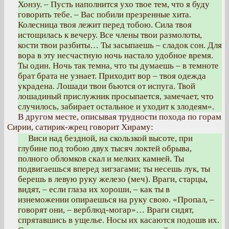
Хонзу. – Пусть наполнится ухо твое тем, что я буду
говорить тебе. – Вас побили презренные хита.
Колесница твоя лежит перед тобою. Сила твоя
истощилась к вечеру. Все члены твои размолоты,
кости твои разбиты… Ты засыпаешь – сладок сон. Для
вора в эту несчастную ночь настало удобное время.
Ты один. Ночь так темна, что ты думаешь – в темноте
брат брата не узнает. Приходит вор – твоя одежда
украдена. Лошади твои бьются от испуга. Твой
лошадиный прислужник просыпается, замечает, что
случилось, забирает остальное и уходит к злодеям».
В другом месте, описывая трудности похода по горам
Сирии, сатирик-жрец говорит Хираму:
Виси над бездной, на скользкой высоте, при
глубине под тобою двух тысяч локтей обрыва,
полного обломков скал и мелких камней. Ты
подвигаешься вперед зигзагами; ты несешь лук, ты
берешь в левую руку железо (меч). Враги, старцы,
видят, – если глаза их хороши, – как ты в
изнеможении опираешься на руку свою. «Пропал, –
говорят они, – верблюд-могар»… Враги сидят,
спрятавшись в ущелье. Носы их касаются подошв их.