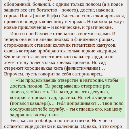
ободранный, больной, с одним только поясом (а в поясе
зашито все его богатство – золото), достиг, наконец,
города Иопы (ныне Яффа). Здесь он снова экипировался,
привел в порядок колесницу и упряжь. Но молодца ждут
новые приключения – и комические, и трагические.
Иопа и при Рамзесе отличалась своими садами. И
теперь она вся в апельсиновых и финиковых рощах,
огороженных стенами колючих гигантских кактусов,
сквозь которые пробираются только юркие ящерицы.
Финики соблазняют египетского кавалергарда, и он
хочет стянуть несколько зрелых гроздей. Но сад
стережет хорошенькая хита (филистимлянка)…
Впрочем, пусть говорит за себя сатирик-жрец.
«Ты проделываешь отверстие в изгороди, чтобы
достать плодов. Ты раскрываешь отверстие рта
твоего, чтобы есть. Ты находишь, что девушка,
которая сторожит сад, красива. Но тебя увидели
(попался кавалер!)… Тебя допрашивают… Твой пояс
сослуживает тебе службу, – ты отдаешь его, как цену
за дрянные лоскутики».
Увы, кавалер обобран почти до нитки. Но у него
остаются еще доспехи и колесница. Однако, и это скоро