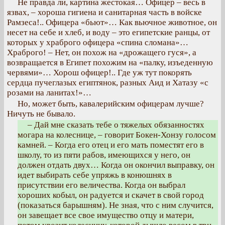
Не правда ли, картина жестокая… Офицер – весь в
язвах, – хороша гигиена и санитарная часть в войске
Рамзеса!.. Офицера «бьют»… Как вьючное животное, он
несет на себе и хлеб, и воду – это египетские ранцы, от
которых у храброго офицера «спина сломана»…
Храброго! – Нет, он похож на «дрожащего гуся», а
возвращается в Египет похожим на «палку, изъеденную
червями»… Хорош офицер!.. Где уж тут покорять
сердца пучеглазых египтянок, разных Аид и Хатазу «с
розами на ланитах!»…
Но, может быть, кавалерийским офицерам лучше?
Ничуть не бывало.
– Дай мне сказать тебе о тяжелых обязанностях
могара на колеснице, – говорит Бокен-Хонзу голосом
камней. – Когда его отец и его мать поместят его в
школу, то из пяти рабов, имеющихся у него, он
должен отдать двух… Когда он окончил выправку, он
идет выбирать себе упряжь в конюшнях в
присутствии его величества. Когда он выбрал
хороших кобыл, он радуется и скачет в свой город
(показаться барышням). Не зная, что с ним случится,
он завещает все свое имущество отцу и матери,