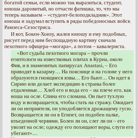
богатой семьи, если можно так выразиться, студент,
юноша даровитый, но отчасти фатишка, то, что мы
теперь называем – «студент-белоподкладник». Этот
юноша и задумал вступить в ряды победоносных войск
Рамзеса-Сезостриса.
И вот, Бокен-Хонзу, жалея юношу и ему подобных,
рисует перед ним беспощадную картину сначала
пехотного офицера-«могара», а потом – кавалериста.
«Вот судьба пехотного могара – прочли
египтологи на известковых плитах в Курна, около
Фив, и в знаменитых папирусах Anastasi, – Его
приводят в казарму… На пояснице и на голове у него
образуются гноящиеся язвы… Его бьют… Он идет в
Сирию или делает экспедицию в страны более
отдаленные… Хлеб его и вода его – на плече его, как
ноша на осле. Спина его сломана. Он пьет тухлую
воду и возвращается, чтобы стать на стражу. Ожидает
ли он неприятеля, он уподобляется дрожащему гусю.
Возвращается ли он в Египет, он подобен палке,
изъеденной червями. Болен ли он, слег ли он – его
увозят на осле; одежду его похищают воры, слуги его
убегают»…