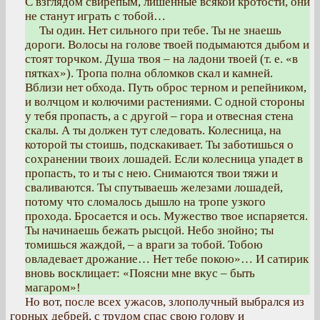
С взглядом свирепым, лишенные всякой кротости, они
не станут играть с тобой…
Ты один. Нет сильного при тебе. Ты не знаешь
дороги. Волосы на голове твоей подымаются дыбом и
стоят торчком. Душа твоя – на ладони твоей (т. е. «в
пятках»). Тропа полна обломков скал и камней.
Вблизи нет обхода. Путь оброс терном и репейником,
и волчцом и колючими растениями. С одной стороны
у тебя пропасть, а с другой – гора и отвесная стена
скалы. А ты должен тут следовать. Колесница, на
которой ты стоишь, подскакивает. Ты заботишься о
сохранении твоих лошадей. Если колесница упадет в
пропасть, то и ты с нею. Снимаются твои тяжи и
сваливаются. Ты спутываешь железами лошадей,
потому что сломалось дышло на тропе узкого
прохода. Бросается и ось. Мужество твое испаряется.
Ты начинаешь бежать рысцой. Небо знойно; ты
томишься жаждой, – а враги за тобой. Тобою
овладевает дрожание… Нет тебе покою»… И сатирик
вновь восклицает: «Поясни мне вкус – быть
магаром»!
Но вот, после всех ужасов, злополучный выбрался из
горных дебрей, с трудом спас свою голову и