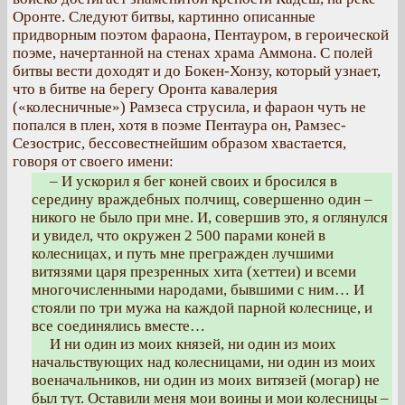
Оронте. Следуют битвы, картинно описанные
придворным поэтом фараона, Пентауром, в героической
поэме, начертанной на стенах храма Аммона. С полей
битвы вести доходят и до Бокен-Хонзу, который узнает,
что в битве на берегу Оронта кавалерия
(«колесничные») Рамзеса струсила, и фараон чуть не
попался в плен, хотя в поэме Пентаура он, Рамзес-
Сезострис, бессовестнейшим образом хвастается,
говоря от своего имени:
– И ускорил я бег коней своих и бросился в
середину враждебных полчищ, совершенно один –
никого не было при мне. И, совершив это, я оглянулся
и увидел, что окружен 2 500 парами коней в
колесницах, и путь мне прегражден лучшими
витязями царя презренных хита (хеттеи) и всеми
многочисленными народами, бывшими с ним… И
стояли по три мужа на каждой парной колеснице, и
все соединялись вместе…
И ни один из моих князей, ни один из моих
начальствующих над колесницами, ни один из моих
военачальников, ни один из моих витязей (могар) не
был тут. Оставили меня мои воины и мои колесницы –