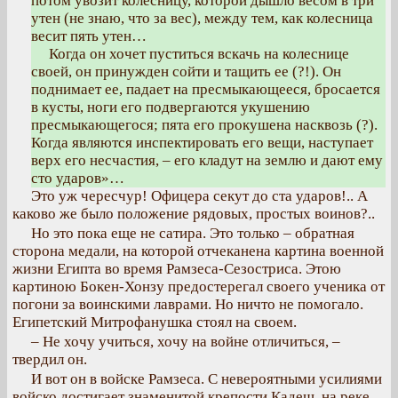
потом увозит колесницу, которой дышло весом в три
утен (не знаю, что за вес), между тем, как колесница
весит пять утен…
Когда он хочет пуститься вскачь на колеснице
своей, он принужден сойти и тащить ее (?!). Он
поднимает ее, падает на пресмыкающееся, бросается
в кусты, ноги его подвергаются укушению
пресмыкающегося; пята его прокушена насквозь (?).
Когда являются инспектировать его вещи, наступает
верх его несчастия, – его кладут на землю и дают ему
сто ударов»…
Это уж чересчур! Офицера секут до ста ударов!.. А
каково же было положение рядовых, простых воинов?..
Но это пока еще не сатира. Это только – обратная
сторона медали, на которой отчеканена картина военной
жизни Египта во время Рамзеса-Сезостриса. Этою
картиною Бокен-Хонзу предостерегал своего ученика от
погони за воинскими лаврами. Но ничто не помогало.
Египетский Митрофанушка стоял на своем.
– Не хочу учиться, хочу на войне отличиться, –
твердил он.
И вот он в войске Рамзеса. С невероятными усилиями
войско достигает знаменитой крепости Кадеш, на реке