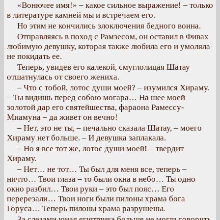
«Вонючее имя!» – какое сильное выражение! – только
в литературе камней мы и встречаем его.
Но этим не кончились злоключения бедного воина.
Отправляясь в поход с Рамзесом, он оставил в Фивах
любимую девушку, которая также любила его и умоляла
не покидать ее.
Теперь, увидев его калекой, смуглолицая Шатау
отшатнулась от своего жениха.
– Что с тобой, лотос души моей? – изумился Хираму.
– Ты видишь перед собою могара… На шее моей
золотой дар его святейшества, фараона Рамессу-
Миамуна – да живет он вечно!
– Нет, это не ты, – печально сказала Шатау, – моего
Хираму нет больше. – И девушка заплакала.
– Но я все тот же, лотос души моей! – твердит
Хираму.
– Нет… не тот… Ты был для меня все, теперь –
ничто… Твои глаза – то были окна в небо… Ты одно
окно разбил… Твои руки – это был пояс… Его
перерезали… Твои ноги были пилоны храма бога
Горуса… Теперь пилоны храма разрушены.
За слезами юная египтянка больше не могла говорить.