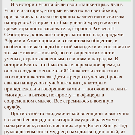
И в истории Египта были свои «ташкентцы». Был в
Египте и сатирик, который вывел их на свет божий,
пригвоздив к плитам говорящих камней или к свиткам
папирусов. Сатирик этот был ученый жрец и жил во
время страшного завоевателя, фараона Рамзеса II
Сезостриса, кровавые победы которого над народами
Африки и Азии породили в египетском обществе, в
особенности же среди богатой молодежи из сословия не
только «гаков» – князей, но и из жреческих каст и
ученых, страсть к военным отличиям и наградам. В
истории Египта это было также переходное время, и
оно-то создало «египетский Ташкент» и египетских
«господ ташкентцев». Дети жрецов и ученых, бросая
свитки папирусов и учебные книги, к которым
принадлежали и говорящие камни, – поголовно лезли в
«могары», в витязи, по-просту – в офицеры в
современном смысле. Все стремилось в военную
службу.
Против этой-то эпидемической военщины и выступил
с своею беспощадною сатирой «мудрый разумом и
пальцами искусный в писании» жрец Бокен-Хонзу. Под
руководством этого мудреца находился один юный, из