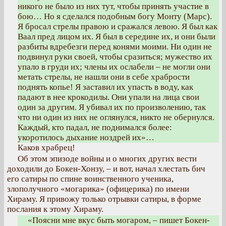
никого не было из них тут, чтобы принять участие в
бою… Но я сделался подобным богу Монту (Марс).
Я бросал стрелы правою и сражался левою. Я был как
Ваал пред лицом их. Я был в середине их, и они были
разбиты вдребезги перед конями моими. Ни один не
подвинул руки своей, чтобы сразиться; мужество их
упало в груди их; члены их ослабели – не могли они
метать стрелы, не нашли они в себе храбрости
поднять копье! Я заставил их упасть в воду, как
падают в нее крокодилы. Они упали на лица свои
один за другим. Я убивал их по произволению, так
что ни один из них не оглянулся, никто не обернулся.
Каждый, кто падал, не поднимался более:
укоротилось дыхание ноздрей их»…
Каков храбрец!
Об этом эпизоде войны и о многих других вести
доходили до Бокен-Хонзу, – и вот, начал хлестать бич
его сатиры по спине воинственного ученика,
злополучного «могарика» (офицерика) по имени
Хираму. Я привожу только отрывки сатиры, в форме
послания к этому Хираму.
«Поясни мне вкус быть могаром, – пишет Бокен-