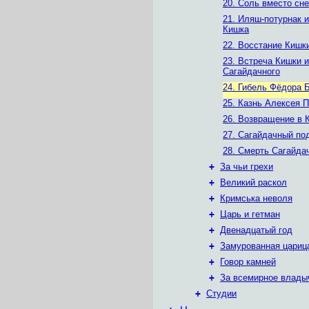
20. Соль вместо сне
21. Иляш-потурнак 
Кишка
22. Восстание Кишк
23. Встреча Кишки и
Сагайдачного
24. Гибель Фёдора 
25. Казнь Алексея 
26. Возвращение в 
27. Сагайдачный по
28. Смерть Сагайда
+
За чьи грехи
+
Великий раскол
+
Кримська неволя
+
Царь и гетман
+
Двенадцатый год
+
Замурованная цариц
+
Говор камней
+
За всемирное влады
+
Студии