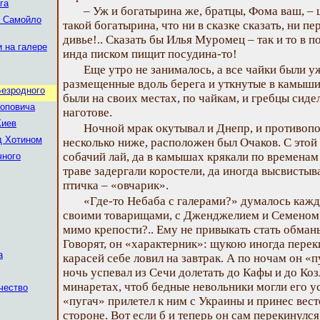
га
– Уж и богатырина же, братцы, Фома ваш, – ш
и Самойло
такой богатырина, что ни в сказке сказать, ни 
дивье!.. Сказать бы Илья Муромец – так и то в 
и на галере
инда писком пищит посудина-то!
Еще утро не занималось, а все чайки были уж
размещенные вдоль берега и уткнутые в камыши,
Безродного
были на своих местах, по чайкам, и гребцы сиде
Поповича
наготове.
Киев
Ночной мрак окутывал и Днепр, и противопол
д Хотином
несколько ниже, расположен был Очаков. С этой
собачий лай, да в камышах крякали по временам
чного
траве задергали коростели, да иногда высвистыв
птичка – «овчарик».
«Где-то Небаба с галерами?» думалось каждо
своими товарищами, с Дженджелием и Семеном 
мимо крепости?.. Ему не привыкать стать обманыв
Говорят, он «характерник»: щукою иногда перек
а
карасей себе ловил на завтрак. А по ночам он «
ночь успевал из Сечи долетать до Кафы и до Коз
минаретах, чтоб бедные невольники могли его ус
чество
«пугач» прилетел к ним с Украины и принес вес
стороне. Вот если б и теперь он сам перекинулс