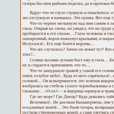
галеры бы свои рыбами поделал, да и проплыл-б
Вдруг что-то глухо стукнуло и покатилось: о
эхо отстукнуло в камышах. Это пушка. Вот еще 
Что-то черное мелькнуло над ним самим и за
глаза. Открыв их снова, он увидел, что на груди 
пробирается к его глазам… Глаза человека и гл
ошпаренный, ворон взмахнул крыльями, и шара
Испугался!.. Его еще боятся вороны…
Что же случилось? Зачем он лежит тут? Кто 
этих?..
Солнце косыми лучами бьет ему в глаза… Б
их и старается припомнить что-то…
Что-то зашуршало травой у самой его голов
опять голубое небо!.. Куда от него спрятаться!..
головой… Он всматривается: это зеленая ящери
взобралась на стебель сухого чернобыльника и 
глазками… «О-ох!» – и ящерица юркнула в трав
Где же море? Где Днепр? Куда девались чайк
Вспомнил!.. Не доезжая Кызыкермена, они у
оседланных коней… Это были татары, возвраща
пустили стреноженных коней, а сами улеглись сп