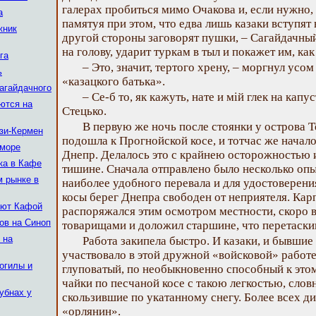
галерах пробиться мимо Очакова и, если нужно, 
а
памятуя при этом, что едва лишь казаки вступят в
жник
другой стороны заговорят пушки, – Сагайдачный
на голову, ударит туркам в тыл и покажет им, как
га
– Это, значит, тертого хрену, – моргнул усо
ь
«казацкого батька».
агайдачного
– Се-б то, як кажуть, нате и мій глек на кап
ются на
Стецько.
В первую же ночь после стоянки у острова 
изи-Кермен
подошла к Прогнойской косе, и тотчас же начало
 море
Днепр. Делалось это с крайнею осторожностью
ка в Кафе
тишине. Сначала отправлено было несколько опы
м рынке в
наиболее удобного перевала и для удостоверения
косы берег Днепра свободен от неприятеля. Кар
ают Кафой
распоряжался этим осмотром местности, скоро 
ов на Синоп
товарищами и доложил старшине, что перетаски
 на
Работа закипела быстро. И казаки, и бывшие
участвовало в этой дружной «войсковой» работе
огилы и
глуповатый, по необыкновенно способный к этом
чайки по песчаной косе с такою легкостью, словн
убнах у
скользившие по укатанному снегу. Более всех д
«орлянин».