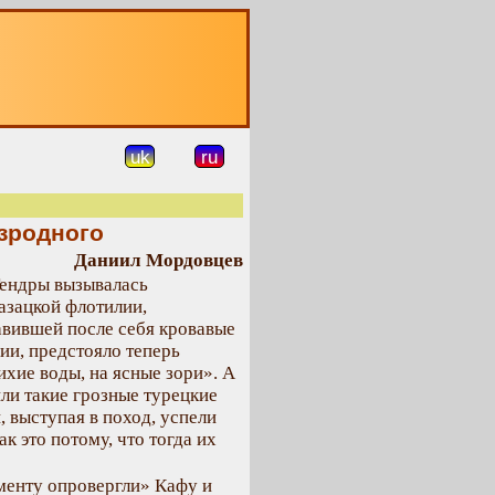
О
uk
ru
езродного
Даниил Мордовцев
Тендры вызывалась
азацкой флотилии,
авившей после себя кровавые
лии, предстояло теперь
ихие воды, на ясные зори». А
или такие грозные турецкие
, выступая в поход, успели
к это потому, что тогда их
аменту опровергли» Кафу и