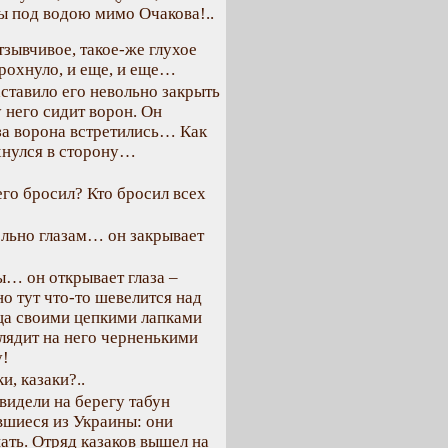
ы под водою мимо Очакова!..
тзывчивое, такое-же глухое
грохнуло, и еще, и еще…
ставило его невольно закрыть
у него сидит ворон. Он
аза ворона встретились… Как
хнулся в сторону…
его бросил? Кто бросил всех
ольно глазам… он закрывает
ы… он открывает глаза –
 но тут что-то шевелится над
ца своими цепкими лапками
глядит на него черненькими
у!
и, казаки?..
видели на берегу табун
вшиеся из Украины: они
ать. Отряд казаков вышел на