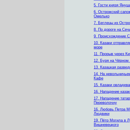
5. Гости князя Януш
6. Острожский сапо
Омелько
7. Беглецы из Остро
8. По дороге на Сеч
9. Происхождение С
10. Казаки отправля
море
11. Прорыв через К
12. Буря на Чёрном
13. Казацкая развед
14. На невольничье
Кафе
15. Казаки овладев
16. Нападение казак
17. Нападение татар
Переволочну
16. Любовь Петра М
Людвики
19. Пётр Могила в Л
Вишневецкого