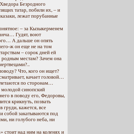
ю Хведора Безродного
ящих татар, побили их, – и
ь казаки, лежат порубанные
понятное: – за Кызыкерменем
ранча… Гудят, воют
ого… А дальше он опять
его-ж он еще не на том
ытарствам – сорок дней ей
о родным местам? Зачем она
мертвецами?..
 поводу? Что, кого он ищет?
сматривает, качает головой…
злетаются по сторонам…
а, молодой синопский
 него в поводу его, Федоровы,
ится крикнуть, позвать
 в груди, кажется, все
ми собой закатываются под
ми, ни голубого неба, ни
а» стоит над ним на коленях и