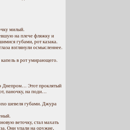
ночку милый.
севшую на плече фляжку и
шимися губами, рот казака.
глаза взглянули осмысленнее.
о капель в рот умирающего.
чно Днепром… Этот проклятый
от, паночку, на поди…
тихо шевеля губами. Джура
еный.
новую веточку, стал махать
за. Они упали на оружие,