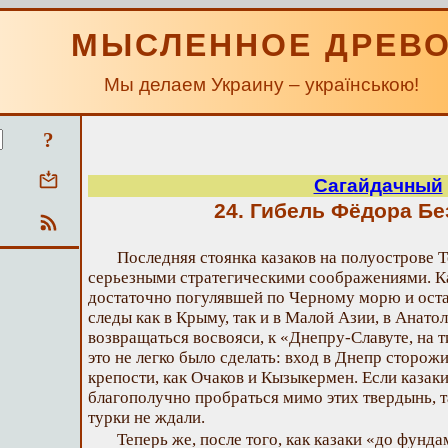
МЫСЛЕННОЕ ДРЕВ
Мы делаем Украину – українською!
?
Сагайдачный
24. Гибель Фёдора Б
Последняя стоянка казаков на полуострове 
серьезными стратегическими соображениями. К
достаточно погулявшей по Черному морю и ост
следы как в Крыму, так и в Малой Азии, в Анато
возвращаться восвояси, к «Днепру-Славуте, на т
это не легко было сделать: вход в Днепр сторож
крепости, как Очаков и Кызыкермен. Если казаки
благополучно пробраться мимо этих твердынь, та
турки не ждали.
Теперь же, после того, как казаки «до фунд