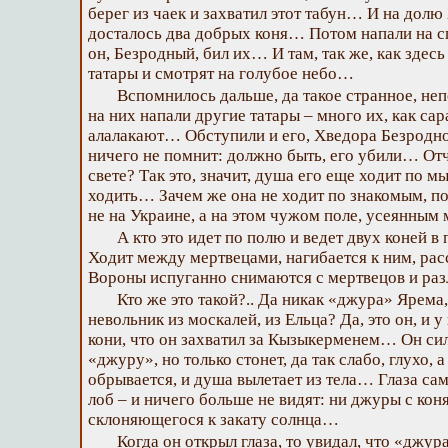
берег из чаек и захватил этот табун… И на дол
досталось два добрых коня… Потом напали на сп
он, Безродный, бил их… И там, так же, как здес
татары и смотрят на голубое небо…
Вспомнилось дальше, да такое странное, не
на них напали другие татары – много их, как са
алалакают… Обступили и его, Хведора Безродн
ничего не помнит: должно быть, его убили… Отч
свете? Так это, значит, душа его еще ходит по м
ходить… Зачем же она не ходит по знакомым, п
не на Украине, а на этом чужом поле, усеянным 
А кто это идет по полю и ведет двух коней в
Ходит между мертвецами, нагибается к ним, рас
Вороны испуганно снимаются с мертвецов и ра
Кто же это такой?.. Да никак «джура» Ярем
невольник из москалей, из Ельца? Да, это он, и у
кони, что он захватил за Кызыкерменем… Он сил
«джуру», но только стонет, да так слабо, глухо, а
обрывается, и душа вылетает из тела… Глаза са
лоб – и ничего больше не видят: ни джуры с коня
склоняющегося к закату солнца…
Когда он открыл глаза, то увидал, что «джур