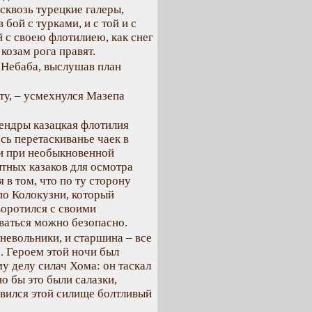
сквозь турецкие галеры,
 бой с турками, и с той и с
 с своею флотилиею, как снег
 козам рога правят.
м Небаба, выслушав план
усту, – усмехнулся Мазепа
Тендры казацкая флотилия
сь перетаскиванье чаек в
 и при необыкновенной
тных казаков для осмотра
 в том, что по ту сторону
по Колокузни, который
воротился с своими
ваться можно безопасно.
 невольники, и старшина – все
. Героем этой ночи был
у делу силач Хома: он таскал
о бы это были салазки,
ивился этой силище болтливый