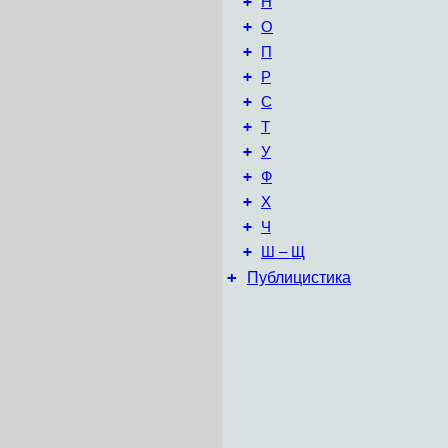
+
Н
+
О
+
П
+
Р
+
С
+
Т
+
У
+
Ф
+
Х
+
Ч
+
Ш – Щ
+
Публицистика