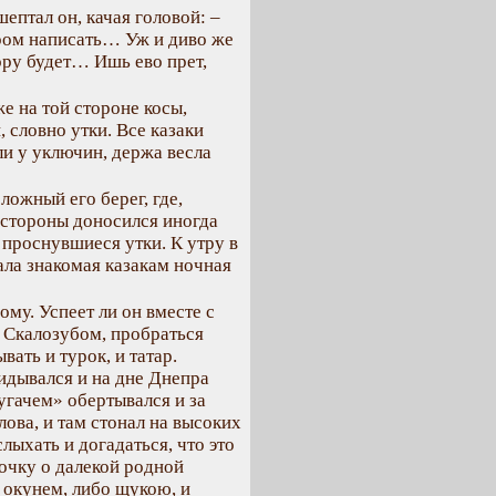
ептал он, качая головой: –
пером написать… Уж и диво же
пору будет… Ишь ево прет,
е на той стороне косы,
 словно утки. Все казаки
ли у уключин, держа весла
ожный его берег, где,
 стороны доносился иногда
 проснувшиеся утки. К утру в
ала знакомая казакам ночная
му. Успеет ли он вместе с
Скалозубом, пробраться
ать и турок, и татар.
идывался и на дне Днепра
пугачем» обертывался и за
лова, и там стонал на высоких
лыхать и догадаться, что это
точку о далекой родной
я окунем, либо щукою, и