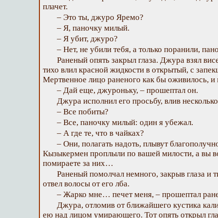
плачет.
– Это ты, джуро Яремо?
– Я, паночку милый.
– Я убит, джуро?
– Нет, не убили тебя, а только поранили, па
Раненый опять закрыл глаза. Джура взял ви
тихо влил красной жидкости в открытый, с запек
Мертвенное лицо раненого как бы оживилось, и 
– Дай еще, джуроньку, – прошептал он.
Джура исполнил его просьбу, влив нескольк
– Все побиты?
– Все, паночку милый: один я убежал.
– А где те, что в чайках?
– Они, полагать надоть, плывут благополу
Кызыкермен проплыли по вашей милости, а вы в
помираете за них…
Раненый помолчал немного, закрыв глаза и 
отвел волосы от его лба.
– Жарко мне… печет меня, – прошептал ран
Джура, отломив от ближайшего кустика кали
ею над лицом умирающего. Тот опять открыл гла