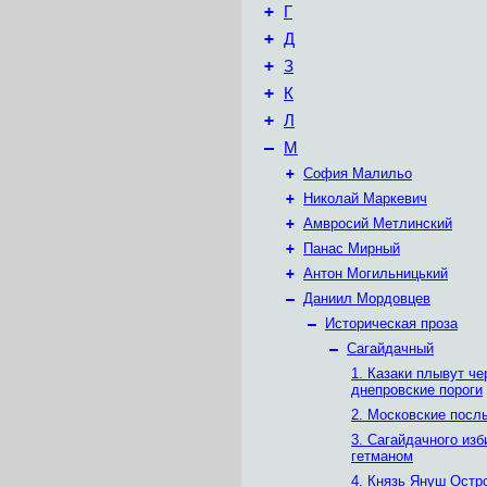
+
Г
+
Д
+
З
+
К
+
Л
–
М
+
София Малильо
+
Николай Маркевич
+
Амвросий Метлинский
+
Панас Мирный
+
Антон Могильницький
–
Даниил Мордовцев
–
Историческая проза
–
Сагайдачный
1. Казаки плывут че
днепровские пороги
2. Московские посл
3. Сагайдачного из
гетманом
4. Князь Януш Остр