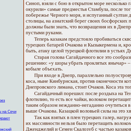
Синоп, взяли с бою в открытом море несколько
окурили» самые предместья Стамбула, после того
побережье Черного моря, и испуганный султан д
столицы, на азиатский берег своих босфорских п
должны были знать, что возвращения их в Днепр 
пустыми руками.
Теперь казакам предстояло пробиваться скв
турецких батарей Очакова и Кызыкермена и, кро
быть, атаку целой турецкой флотилии в устьях Д
Старая голова Сагайдачного все это сообраз
решению: «у шоры убрать проклятых янычар» – 
кобыле объехать.
При входе в Днепр, параллельно полуостров
коса, ныне Кинбурнская, против оконечности кот
Днепровского лимана, стоит Очаков. Коса эта то
Сагайдачный порешил: после роздыха на Те
флотилию, то есть все чайки, волоком перетащи
рез
таким образом нежданно-негаданно очутиться в 
выше Очакова. Казацкой воловьей силы на это хв
ы на Сечи
Так как взятых в плен турецких галер, наг
бирают
их массивности нельзя было перетащить волоком
Дженджелий и Семен Скалозуб с частью казаков
ожский