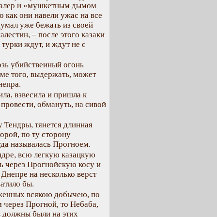
 галер и «мушкетным дымом
 как они навели ужас на все
умал уже бежать из своей
алестин, – после этого казаки
турки ждут, и ждут не с
озь убийствеиный огонь
ме того, выдержать, может
непра.
ила, взвесила и пришла к
провести, обмануть, на сивой
у Тендры, тянется длинная
орой, по ту сторону
гда называлась Прогноем.
ндре, всю легкую казацкую
ть через Прогнойскую косу и
Днепре на несколько верст
атило бы.
руженных всякою добычею, по
 через Прогной, то Небаба,
 должны были на этих