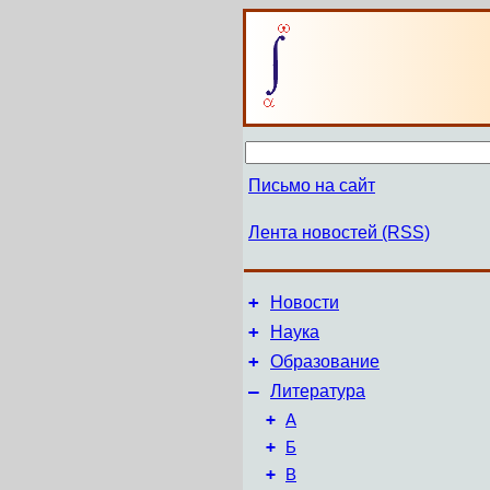
Письмо на сайт
Лента новостей (RSS)
+
Новости
+
Наука
+
Образование
–
Литература
+
А
+
Б
+
В