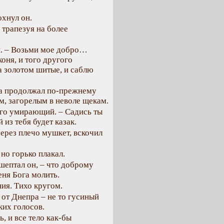
охнул он.
трапезуя на более
й. – Возьми мое добро…
оня, и того другого
та золотом шитые, и саблю
ра продолжал по-прежнему
ым, загорелым в неволе щекам.
ого умирающий. – Садись ты
 из тебя будет казак.
ерез плечо мушкет, вскочил
но горько плакал.
шептал он, – что доброму
еня Бога молить.
ния. Тихо кругом.
 от Днепра – не то гусиный
ких голосов.
 и все тело как-бы