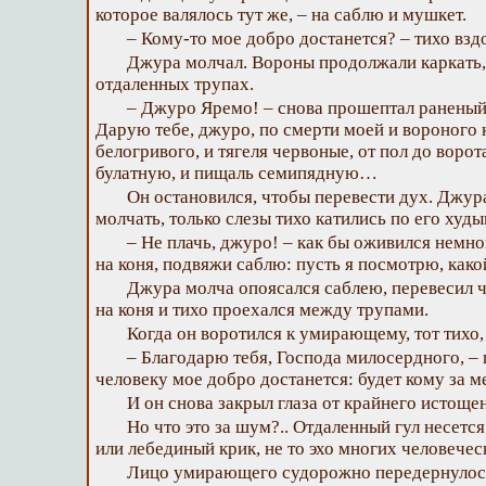
которое валялось тут же, – на саблю и мушкет.
– Кому-то мое добро достанется? – тихо взд
Джура молчал. Вороны продолжали каркать, 
отдаленных трупах.
– Джуро Яремо! – снова прошептал ранены
Дарую тебе, джуро, по смерти моей и вороного к
белогривого, и тягеля червоные, от пол до воро
булатную, и пищаль семипядную…
Он остановился, чтобы перевести дух. Джу
молчать, только слезы тихо катились по его худ
– Не плачь, джуро! – как бы оживился немн
на коня, подвяжи саблю: пусть я посмотрю, какой
Джура молча опоясался саблею, перевесил ч
на коня и тихо проехался между трупами.
Когда он воротился к умирающему, тот тихо, 
– Благодарю тебя, Господа милосердного, – 
человеку мое добро достанется: будет кому за м
И он снова закрыл глаза от крайнего истоще
Но что это за шум?.. Отдаленный гул несется
или лебединый крик, не то эхо многих человечес
Лицо умирающего судорожно передернулось,