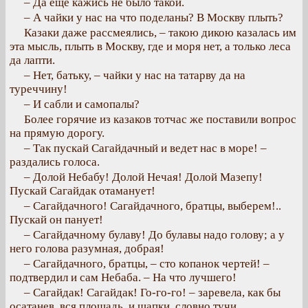
– Да еще кажись не было такой.
– А чайки у нас на что поделаны? В Москву плыть?
Казаки даже рассмеялись, – такою дикою казалась им
эта мысль, плыть в Москву, где и моря нет, а только леса
да лапти.
– Нет, батьку, – чайки у нас на татарву да на
туреччину!
– И сабли и самопалы?
Более горячие из казаков тотчас же поставили вопрос
на прямую дорогу.
– Так пускай Сагайдачный и ведет нас в море! –
раздались голоса.
– Долой Небабу! Долой Нечая! Долой Мазепу!
Пускай Сагайдак отаманует!
– Сагайдачного! Сагайдачного, братцы, выберем!..
Пускай он панует!
– Сагайдачному булаву! До булавы надо голову; а у
него голова разумная, добрая!
– Сагайдачного, братцы, – сто копанок чертей! –
подтвердил и сам Небаба. – На что лучшего!
– Сагайдак! Сагайдак! Го-го-го! – заревела, как бы
осатанев, вся площадь, и шапки, словно тучи