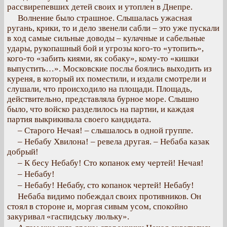
рассвирепевших детей своих и утоплен в Днепре.
Волнение было страшное. Слышалась ужасная
ругань, крики, то и дело звенели сабли – это уже пускали
в ход самые сильные доводы – кулачные и сабельные
удары, рукопашный бой и угрозы кого-то «утопить»,
кого-то «забить киями, як собаку», кому-то «кишки
выпустить…». Московские послы боялись выходить из
куреня, в который их поместили, и издали смотрели и
слушали, что происходило на площади. Площадь,
действительно, представляла бурное море. Слышно
было, что войско разделилось на партии, и каждая
партия выкрикивала своего кандидата.
– Старого Нечая! – слышалось в одной группе.
– Небабу Хвилона! – ревела другая. – Небаба казак
добрый!
– К бесу Небабу! Сто копанок ему чертей! Нечая!
– Небабу!
– Небабу! Небабу, сто копанок чертей! Небабу!
Небаба видимо побеждал своих противников. Он
стоял в стороне и, моргая сивым усом, спокойно
закуривал «гаспидську люльку».