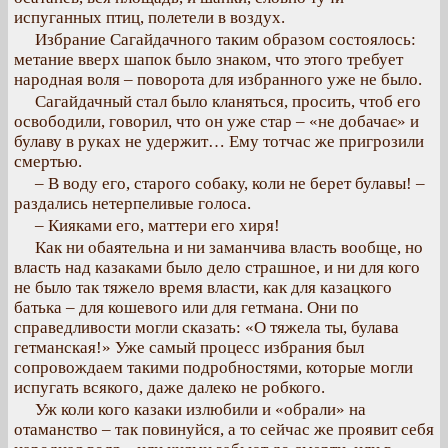
испуганных птиц, полетели в воздух.
Избрание Сагайдачного таким образом состоялось:
метание вверх шапок было знаком, что этого требует
народная воля – поворота для избранного уже не было.
Сагайдачный стал было кланяться, просить, чтоб его
освободили, говорил, что он уже стар – «не добачає» и
булаву в руках не удержит… Ему тотчас же пригрозили
смертью.
– В воду его, старого собаку, коли не берет булавы! –
раздались нетерпеливые голоса.
– Кияками его, маттери его хиря!
Как ни обаятельна и ни заманчива власть вообще, но
власть над казаками было дело страшное, и ни для кого
не было так тяжело время власти, как для казацкого
батька – для кошевого или для гетмана. Они по
справедливости могли сказать: «О тяжела ты, булава
гетманская!» Уже самый процесс избрания был
сопровождаем такими подробностями, которые могли
испугать всякого, даже далеко не робкого.
Уж коли кого казаки излюбили и «обрали» на
отаманство – так повинуйся, а то сейчас же проявит себя