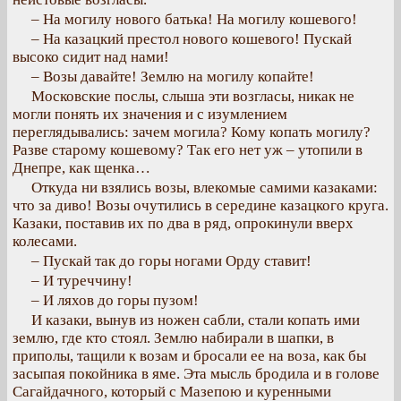
– На могилу нового батька! На могилу кошевого!
– На казацкий престол нового кошевого! Пускай
высоко сидит над нами!
– Возы давайте! Землю на могилу копайте!
Московские послы, слыша эти возгласы, никак не
могли понять их значения и с изумлением
переглядывались: зачем могила? Кому копать могилу?
Разве старому кошевому? Так его нет уж – утопили в
Днепре, как щенка…
Откуда ни взялись возы, влекомые самими казаками:
что за диво! Возы очутились в середине казацкого круга.
Казаки, поставив их по два в ряд, опрокинули вверх
колесами.
– Пускай так до горы ногами Орду ставит!
– И туреччину!
– И ляхов до горы пузом!
И казаки, вынув из ножен сабли, стали копать ими
землю, где кто стоял. Землю набирали в шапки, в
приполы, тащили к возам и бросали ее на воза, как бы
засыпая покойника в яме. Эта мысль бродила и в голове
Сагайдачного, который с Мазепою и куренными