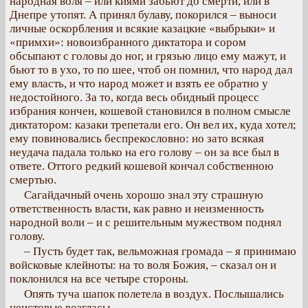
народная воля – или киями забьют до смерти, или в
Днепре утопят. А принял булаву, покорился – выноси
личные оскорбления и всякие казацкие «выбрыки» и
«примхи»: новоизбранного диктатора и сором
обсыпают с головы до ног, и грязью лицо ему мажут, и
бьют то в ухо, то по шее, чтоб он помнил, что народ дал
ему власть, и что народ может и взять ее обратно у
недостойного. За то, когда весь обидный процесс
избрания кончен, кошевой становился в полном смысле
диктатором: казаки трепетали его. Он вел их, куда хотел;
ему повиновались беспрекословно: но зато всякая
неудача падала только на его голову – он за все был в
ответе. Оттого редкий кошевой кончал собственною
смертью.
Сагайдачный очень хорошо знал эту страшную
ответственность власти, как равно и неизменность
народной воли – и с решительным мужеством поднял
голову.
– Пусть будет так, вельможная громада – я принимаю
войсковые клейноты: на то воля Божия, – сказал он и
поклонился на все четыре стороны.
Опять туча шапок полетела в воздух. Послышались
неистовые возгласы.