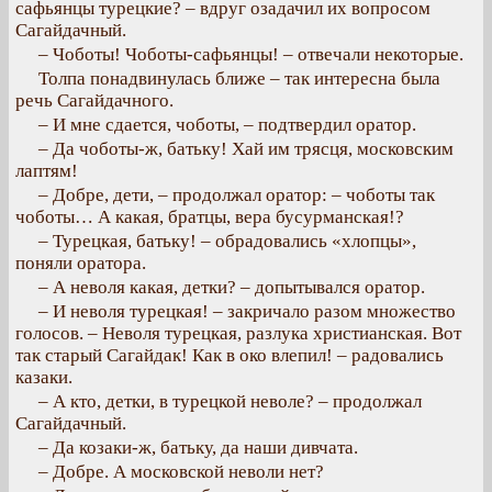
сафьянцы турецкие? – вдруг озадачил их вопросом
Сагайдачный.
– Чоботы! Чоботы-сафьянцы! – отвечали некоторые.
Толпа понадвинулась ближе – так интересна была
речь Сагайдачного.
– И мне сдается, чоботы, – подтвердил оратор.
– Да чоботы-ж, батьку! Хай им трясця, московским
лаптям!
– Добре, дети, – продолжал оратор: – чоботы так
чоботы… А какая, братцы, вера бусурманская!?
– Турецкая, батьку! – обрадовались «хлопцы»,
поняли оратора.
– А неволя какая, детки? – допытывался оратор.
– И неволя турецкая! – закричало разом множество
голосов. – Неволя турецкая, разлука христианская. Вот
так старый Сагайдак! Как в око влепил! – радовались
казаки.
– А кто, детки, в турецкой неволе? – продолжал
Сагайдачный.
– Да козаки-ж, батьку, да наши дивчата.
– Добре. А московской неволи нет?