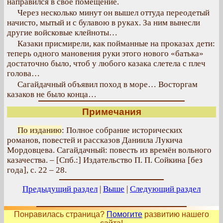
направился в свое помещение.
Через несколько минут он вышел оттуда переодетый
начисто, мытый и с булавою в руках. За ним вынесли
другие войсковые клейноты…
Казаки присмирели, как пойманные на проказах дети:
теперь одного мановения руки этого нового «батька»
достаточно было, чтоб у любого казака слетела с плеч
голова…
Сагайдачный объявил поход в море… Восторгам
казаков не было конца…
Примечания
По изданию
: Полное собрание исторических
романов, повестей и рассказов Даниила Лукича
Мордовцева. Сагайдачный: повесть из времён вольного
казачества. – [Спб.:] Издательство П. П. Сойкина [без
года], с. 22 – 28.
Предыдущий раздел
|
Выше
|
Следующий раздел
Понравилась страница?
Помогите
развитию нашего