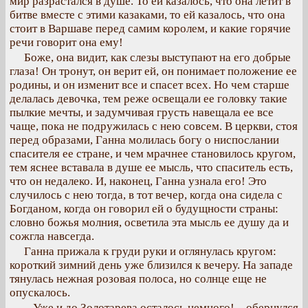
мир разрастался в душе. То ей казалось, что она летит в
битве вместе с этими казаками, то ей казалось, что она
стоит в Варшаве перед самим королем, и какие горячие
речи говорит она ему!
Боже, она видит, как слезы выступают на его добрые
глаза! Он тронут, он верит ей, он понимает положение ее
родины, и он изменит все и спасет всех. Но чем старше
делалась девочка, тем реже освещали ее головку такие
пылкие мечты, и задумчивая грусть навещала ее все
чаще, пока не подружилась с нею совсем. В церкви, стоя
перед образами, Ганна молилась богу о ниспослании
спасителя ее стране, и чем мрачнее становилось кругом,
тем яснее вставала в душе ее мысль, что спаситель есть,
что он недалеко. И, наконец, Ганна узнала его! Это
случилось с нею тогда, в тот вечер, когда она сидела с
Богданом, когда он говорил ей о будущности страны:
словно божья молния, осветила эта мысль ее душу да и
сожгла навсегда.
Ганна прижала к груди руки и оглянулась кругом:
короткий зимний день уже близился к вечеру. На западе
тянулась нежная розовая полоса, но солнце еще не
опускалось.
– Уже и до Золотарева осталось немного! – обернулся