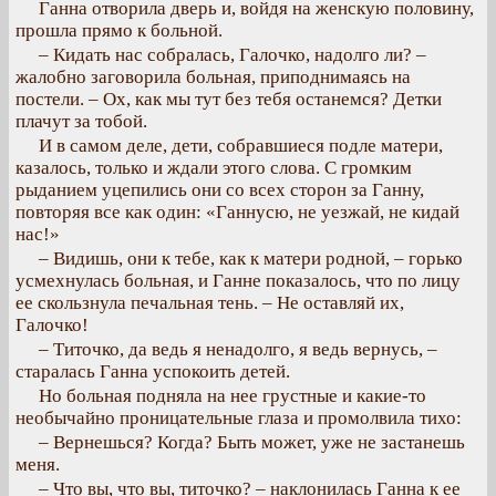
Ганна отворила дверь и, войдя на женскую половину,
прошла прямо к больной.
– Кидать нас собралась, Галочко, надолго ли? –
жалобно заговорила больная, приподнимаясь на
постели. – Ох, как мы тут без тебя останемся? Детки
плачут за тобой.
И в самом деле, дети, собравшиеся подле матери,
казалось, только и ждали этого слова. С громким
рыданием уцепились они со всех сторон за Ганну,
повторяя все как один: «Ганнусю, не уезжай, не кидай
нас!»
– Видишь, они к тебе, как к матери родной, – горько
усмехнулась больная, и Ганне показалось, что по лицу
ее скользнула печальная тень. – Не оставляй их,
Галочко!
– Титочко, да ведь я ненадолго, я ведь вернусь, –
старалась Ганна успокоить детей.
Но больная подняла на нее грустные и какие-то
необычайно проницательные глаза и промолвила тихо:
– Вернешься? Когда? Быть может, уже не застанешь
меня.
– Что вы, что вы, титочко? – наклонилась Ганна к ее