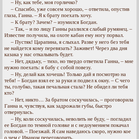
– Ну, как тебе, моя горличко?
– Спасибо, уже совсем хорошо, – ответила, опустив
глаза, Ганна. – Я к брату поехать хочу.
– К брату? Зачем? – изумился Богдан.
– Так, – и по лицу Ганны разлился слабый румянец. –
Известие получила, на охоте кабан ему ногу порвал.
– Пустяк! Царапина, я слыхал. Разве у него без тебя
не найдется кому перевязать? Заживет! Через два дня
казака у нас откалывать будет.
– Нет, дядьку, – тихо, но твердо ответила Ганна, – мне
нужно поехать: я бабу с собой повезу.
– Ну, делай как хочешь! Только дай я посмотрю на
тебя! – Богдан взял ее за руки и подвел к окну. – С чего
ты, голубко, такая печальная стала? Не обидел ли тебя
кто?
– Нет, никто… За братом соскучилась, – проговорила
Ганна и, чувствуя, как задрожали губы, быстро
отвернулась.
– Ну, коли соскучилась, неволить не буду, – погладил
ее Богдан по темной головке и с недоумением покачал
головой. – Поезжай. Я сам наведаюсь скоро, нужно кое
о чем с Иваном переговорить.