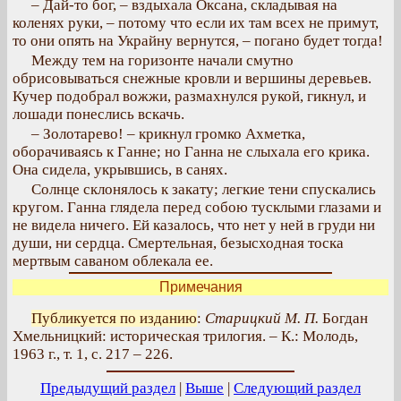
– Дай-то бог, – вздыхала Оксана, складывая на
коленях руки, – потому что если их там всех не примут,
то они опять на Украйну вернутся, – погано будет тогда!
Между тем на горизонте начали смутно
обрисовываться снежные кровли и вершины деревьев.
Кучер подобрал вожжи, размахнулся рукой, гикнул, и
лошади понеслись вскачь.
– Золотарево! – крикнул громко Ахметка,
оборачиваясь к Ганне; но Ганна не слыхала его крика.
Она сидела, укрывшись, в санях.
Солнце склонялось к закату; легкие тени спускались
кругом. Ганна глядела перед собою тусклыми глазами и
не видела ничего. Ей казалось, что нет у ней в груди ни
души, ни сердца. Смертельная, безысходная тоска
мертвым саваном облекала ее.
Примечания
Публикуется по изданию
:
Старицкий М. П.
Богдан
Хмельницкий: историческая трилогия. – К.: Молодь,
1963 г., т. 1, с. 217 – 226.
Предыдущий раздел
|
Выше
|
Следующий раздел