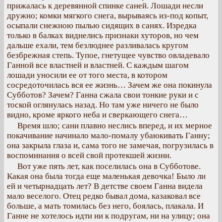
прижалась к деревянной спинке саней. Лошади несли
дружно; комки мягкого снега, вырываясь из-под копыт,
осыпали снежною пылью сидящих в санях. Изредка
только в балках виднелись признаки хуторов, но чем
дальше ехали, тем безлюднее разливалась кругом
безбрежная степь. Тупое, гнетущее чувство овладевало
Ганной все властней и властней. С каждым шагом
лошади уносили ее от того места, в котором
сосредоточилась вся ее жизнь… Зачем же она покинула
Субботов? Зачем? Ганна сжала свои тонкие руки и с
тоской оглянулась назад. Но там уже ничего не было
видно, кроме яркого неба и сверкающего снега…
Время шло; сани плавно неслись вперед, и их мерное
покачивание начинало мало-помалу убаюкивать Ганну;
она закрыла глаза и, сама того не замечая, погрузилась в
воспоминания о всей свой протекшей жизни.
Вот уже пять лет, как поселилась она в Субботове.
Какая она была тогда еще маленькая девочка! Было ли
ей и четырнадцать лет? В детстве своем Ганна видела
мало веселого. Отец редко бывал дома, казаковал все
больше, а мать томилась без него, боялась, плакала. И
Ганне не хотелось идти ни к подругам, ни на улицу; она