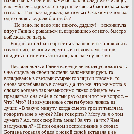
наклоняясь к ней и не замечая, как побледнело ее лицо,
как губы ее задрожали и крупные слезы быстро закапали
из глаз. – Или застыдилась, квиточка? Скажи мне только
одно слово: ведь люб он тебе?
– Не надо, не надо мне никого, дядьку! – вскрикнула
вдруг Ганна с рыданьем и, вырвавшись от него, быстро
выбежала за дверь.
Богдан хотел было броситься за нею и остановился в
изумлении, не понимая, что в его словах могло так
обидеть и огорчить это тихое, кроткое существо.
Настала ночь, а Ганна все еще не могла успокоиться.
Она сидела на своей постели, заломивши руки, то
вглядываясь в светлый сумрак горящими глазами, то
снова захлебываясь в слезах. Да что же, что же могло в
словах Богдана так невыносимо тяжко обидеть ее? –
предлагала она себе в сотый раз один и тот же вопрос. –
Что? Что? И возмущенные ответы бурно лились из
души: «В такую минуту, когда смерть грозит тысячам,
говорить мне о муже? Мне говорить? Могу ли я о том
думать? Ах, так оскорбить меня! За что, за что? Чем
заслужила я?» И при одном воспоминании о словах
Богдана горькая обида с новой силой вставала в ее