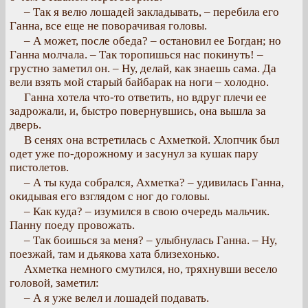
– Так я велю лошадей закладывать, – перебила его
Ганна, все еще не поворачивая головы.
– А может, после обеда? – остановил ее Богдан; но
Ганна молчала. – Так торопишься нас покинуть! –
грустно заметил он. – Ну, делай, как знаешь сама. Да
вели взять мой старый байбарак на ноги – холодно.
Ганна хотела что-то ответить, но вдруг плечи ее
задрожали, и, быстро повернувшись, она вышла за
дверь.
В сенях она встретилась с Ахметкой. Хлопчик был
одет уже по-дорожному и засунул за кушак пару
пистолетов.
– А ты куда собрался, Ахметка? – удивилась Ганна,
окидывая его взглядом с ног до головы.
– Как куда? – изумился в свою очередь мальчик.
Панну поеду провожать.
– Так боишься за меня? – улыбнулась Ганна. – Ну,
поезжай, там и дьякова хата близехонько.
Ахметка немного смутился, но, тряхнувши весело
головой, заметил:
– А я уже велел и лошадей подавать.