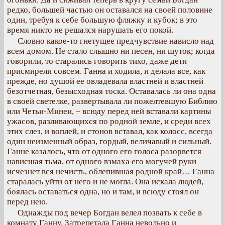
редко, большей частью он оставался на своей половине
один, требуя к себе большую фляжку и кубок; в это
время никто не решался нарушать его покой.
Словно какое-то гнетущее предчувствие нависло над
всем домом. Не стало слышно ни песен, ни шуток; когда
говорили, то старались говорить тихо, даже дети
присмирели совсем. Ганна и ходила, и делала все, как
прежде, но душой ее овладевала властней и властней
безотчетная, безысходная тоска. Оставалась ли она одна
в своей светелке, развертывала ли пожелтевшую Библию
или Четьи-Минеи, – всюду перед ней вставали картины
ужасов, разливающихся по родной земле, и среди всех
этих слез, и воплей, и стонов вставал, как колосс, всегда
один неизменный образ, гордый, величавый и сильный.
Ганне казалось, что от одного его голоса разорвется
нависшая тьма, от одного взмаха его могучей руки
исчезнет вся нечисть, облепившая родной край… Ганна
старалась уйти от него и не могла. Она искала людей,
боялась оставаться одна, но и там, и всюду стоял он
перед нею.
Однажды под вечер Богдан велел позвать к себе в
комнату Ганну. Затрепетала Ганна невольно и