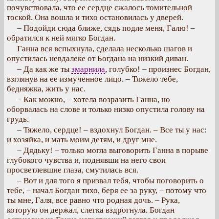
почувствовала, что ее сердце сжалось томительной
тоской. Она вошла и тихо остановилась у дверей.
– Подойди сюда ближе, сядь подле меня, Галю! –
обратился к ней мягко Богдан.
Ганна вся вспыхнула, сделала несколько шагов и
опустилась невдалеке от Богдана на низкий диван.
– Да как же ты
змарнила
, голубко! – произнес Богдан,
взглянув на ее измученное лицо. – Тяжело тебе,
бедняжка, жить у нас.
– Как можно, – хотела возразить Ганна, но
оборвалась на слове и только низко опустила голову на
грудь.
– Тяжело, сердце! – вздохнул Богдан. – Все ты у нас:
и хозяйка, и мать моим детям, и друг мне.
– Дядьку! – только могла выговорить Ганна в порыве
глубокого чувства и, поднявши на него свои
просветлевшие глаза, смутилась вся.
– Вот и для того я призвал тебя, чтобы поговорить о
тебе, – начал Богдан тихо, беря ее за руку, – потому что
ты мне, Галя, все равно что родная дочь. – Рука,
которую он держал, слегка вздрогнула. Богдан