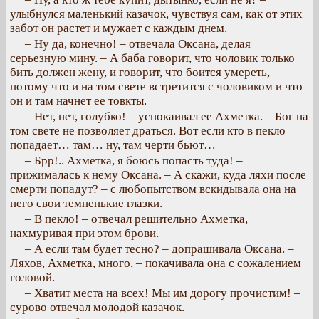
улыбнулся маленький казачок, чувствуя сам, как от этих
забот он растет и мужает с каждым днем.
– Ну да, конечно! – отвечала Оксана, делая
серьезную мину. – А баба говорит, что чоловик только
бить должен жену, и говорит, что боится умереть,
потому что и на том свете встретится с чоловиком и что
он и там начнет ее товкты.
– Нет, нет, голубко! – успокаивал ее Ахметка. – Бог на
том свете не позволяет драться. Вот если кто в пекло
попадает… там… ну, там черти бьют…
– Брр!.. Ахметка, я боюсь попасть туда! –
прижималась к нему Оксана. – А скажи, куда ляхи после
смерти попадут? – с любопытством вскидывала она на
него свои темненькие глазки.
– В пекло! – отвечал решительно Ахметка,
нахмуривая при этом брови.
– А если там будет тесно? – допрашивала Оксана. –
Ляхов, Ахметка, много, – покачивала она с сожалением
головой.
– Хватит места на всех! Мы им дорогу прочистим! –
сурово отвечал молодой казачок.