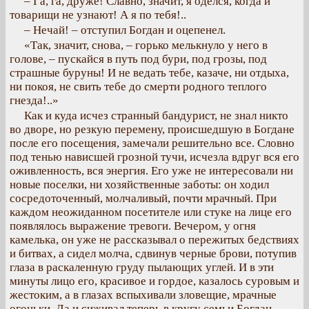
– Га, га, друже! Славно, значит, я оделся, когда и
товарищи не узнают! А я по тебя!..
– Нечай! – отступил Богдан и оцепенел.
«Так, значит, снова, – горько мелькнуло у него в
голове, – пускайся в путь под бури, под грозы, под
страшные буруны! И не ведать тебе, казаче, ни отдыха,
ни покоя, не свить тебе до смерти родного теплого
гнезда!..»
Как и куда исчез странный бандурист, не знал никто
во дворе, но резкую перемену, происшедшую в Богдане
после его посещения, замечали решительно все. Словно
под тенью нависшей грозной тучи, исчезла вдруг вся его
оживленность, вся энергия. Его уже не интересовали ни
новые поселки, ни хозяйственные заботы: он ходил
сосредоточенный, молчаливый, почти мрачный. При
каждом неожиданном посетителе или стуке на лице его
появлялось выражение тревоги. Вечером, у огня
камелька, он уже не рассказывал о пережитых бедствиях
и битвах, а сидел молча, сдвинув черные брови, потупив
глаза в раскаленную груду пылающих углей. И в эти
минуты лицо его, красивое и гордое, казалось суровым и
жестоким, а в глазах вспыхивали зловещие, мрачные
огоньки. Да и сиживал теперь в кругу семьи Богдан