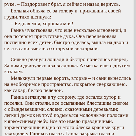
руке. – Поздоровеет брат, я сейчас и назад вернусь.
Больная обняла ее за голову и, прижавши к своей
груди, тихо шепнула:
– Бедная моя, хорошая моя!
Ганна чувствовала, что еще несколько мгновений, и
она потеряет присутствие духа. Она перецеловала
поспешно всех детей, быстро оделась, вышла на двор и
села в сани вместе со старухой знахаркой.
Сильно рванули лошади и быстро понеслись вперед.
За ними двинулись два всадника: Ахметка еще с другим
казаком.
Мелькнули первые ворота, вторые – и сани вынеслись
на необозримое пространство, покрытое сверкающею,
как сахар, белою пеленой.
Ганна взглянула в ту сторону, где остался хутор и
поселки. Они стояли, все осыпанные блестящим снегом
с обындевевшими, словно, сказочными деревьями;
легкий дымок из труб подымался молочными полосами
к ярко-синему небу. Все это имело праздничный,
торжествующий видно от этого блеска красные круги
заходили у Ганны в глазах. Ганна закрыла глаза и