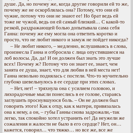
душе. Да, но почему же, когда другие говорили ей то же,
почему же не оскорблялась она? Потому, что они ей
чужие, потому что они не знают ее! Но брат ведь ей
тоже не чужой, ведь он ей самый близкий… С какой-то
резкой, раздражающей болью допытывала сама себя
Ганна: почему же ему могла она ответить коротко и
просто, что не любит никого и замуж не пойдет никогда?
– Не любит никого, – медленно, вслушиваясь в слова,
произнесла Ганна и отбросила с лица опустившиеся на
лоб волосы. Да, да! И он должен был знать это лучше
всех! Почему ж? Потому что он знает ее, знает, чем
занята ее душа, знает, что для любви в ней места нет!
Ганна невольно поднялась с постели. Что-то мучительно
глубоко шевельнулось в ее сердце при этих словах.
– Нет, нет! – тряхнула она с усилием головою, и
лихорадочные мысли понеслись в ее голове, стараясь
заглушить проснувшуюся боль. – Он не должен был
говорить этого! Как к отцу, как к матери, привязалась
она к нему, а он, – губы Ганны снова задрожали,–так
легко, так спокойно хотел устранить ее! Да неужели же
сожаления и жалости не было в его сердце? Нет, он…
кажется, говорил… что тяжко… но все же, все же