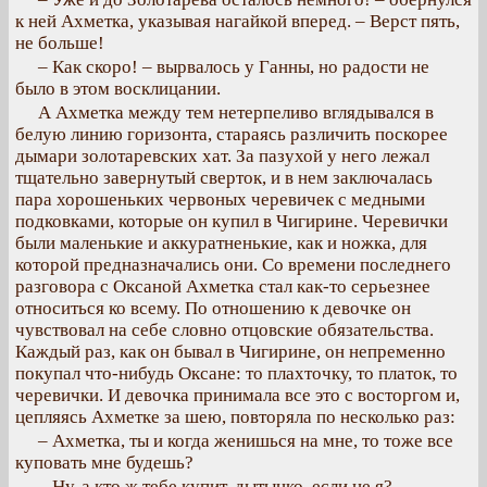
к ней Ахметка, указывая нагайкой вперед. – Верст пять,
не больше!
– Как скоро! – вырвалось у Ганны, но радости не
было в этом восклицании.
А Ахметка между тем нетерпеливо вглядывался в
белую линию горизонта, стараясь различить поскорее
дымари золотаревских хат. За пазухой у него лежал
тщательно завернутый сверток, и в нем заключалась
пара хорошеньких червоных черевичек с медными
подковками, которые он купил в Чигирине. Черевички
были маленькие и аккуратненькие, как и ножка, для
которой предназначались они. Со времени последнего
разговора с Оксаной Ахметка стал как-то серьезнее
относиться ко всему. По отношению к девочке он
чувствовал на себе словно отцовские обязательства.
Каждый раз, как он бывал в Чигирине, он непременно
покупал что-нибудь Оксане: то плахточку, то платок, то
черевички. И девочка принимала все это с восторгом и,
цепляясь Ахметке за шею, повторяла по несколько раз:
– Ахметка, ты и когда женишься на мне, то тоже все
куповать мне будешь?
– Ну, а кто ж тебе купит, дытынко, если не я? –