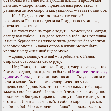
остановил на Ганне испытующий взгляд и продолжал
дальше: – Скоро, видно, придется нам расстаться, а
увидимся ли все скоро и как увидимся – ведает один бог.
– Как? Дядько хочет оставить нас снова? –
вскрикнула Ганна и подняла на Богдана испуганные,
опечаленные глаза.
– Не хочет коза на торг, а ведут! – усмехнулся Богдан,
овладевая собою. – Но дело теперь в тебе, моя горличка.
В наше бурное время тяжело жить девушке без крепкой
и верной опоры. А какая опора в жизни может быть
крепче и надежнее любящего мужа!
– Дядьку, дядьку, что вы! – перебила его Ганна,
стараясь освободить свою руку.
– Нет, Галю, – продолжал Богдан, удерживая ее, – так
богом создано, так и должно быть. «
Не довлеет человеку
единому быть
», – говорит нам писание. Ты уже вошла в
лета, а может быть, через затворничество у нас не
ищешь своей доли. Как это ни тяжело нам, а тебе пора
зажить своей семьей. И есть такой человек, – смущенно
продолжал Богдан, стараясь заглянуть Ганне в лицо, – я
его знаю. И лыцарь славный, и собою хорош, а уж как
любит тебя!.. Что ж молчишь, Галю? – продолжал он,