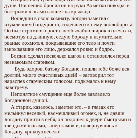
душе. Поспешно бросил он на руки Ахметки поводья и
быстрыми шагами взошел на крыльцо.
Вошедши в свою комнату, Богдан заметил с
изумлением бандуриста, сидевшего к нему вполоборота.
Он был огромного роста, необычайно широк в плечах и,
несмотря на длинную, седую бороду и изумительно
рваные лохмотья, покрывавшие его тело и почти
закрывавшие его лицо, держался ровно и бодро.
Богдан сделал несколько шагов и остановился перед
незнакомым стариком.
– Будь здоров, батьку Богдане, пошли тебе боже век
долгий, много счастливых дней! – заговорил тот
нараспев старческим голосом, подымаясь к нему
навстречу.
Непонятное смущение еще более завладело
Богдановой душой.
А старик, казалось, заметил это, – в глазах его
мельйнул веселый, насмешливый огонек, и, не давши
Богдану прийти в себя, он подошел к двери быстрыми и
твердыми шагами, запер замок и, повернувшись к
Богдану, крикнул весело: