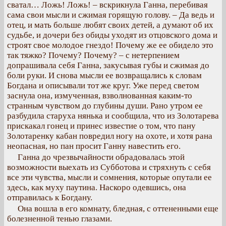
сватал… Ложь! Ложь! – вскрикнула Ганна, перебивая
сама свои мысли и сжимая горящую голову. – Да ведь и
отец, и мать больше любят своих детей, а думают об их
судьбе, и дочери без обиды уходят из отцовского дома и
строят свое молодое гнездо! Почему же ее обидело это
так тяжко? Почему? Почему? – с нетерпением
допрашивала себя Ганна, закусывая губы и сжимая до
боли руки. И снова мысли ее возвращались к словам
Богдана и описывали тот же круг. Уже перед светом
заснула она, измученная, взволнованная каким-то
странным чувством до глубины души. Рано утром ее
разбудила старуха нянька и сообщила, что из Золотарева
прискакал гонец и принес известие о том, что пану
Золотаренку кабан повредил ногу на охоте, и хотя рана
неопасная, но пан просит Ганну навестить его.
Ганна до чрезвычайности обрадовалась этой
возможности выехать из Субботова и стряхнуть с себя
все эти чувства, мысли и сомнения, которые опутали ее
здесь, как муху паутина. Наскоро одевшись, она
отправилась к Богдану.
Она вошла в его комнату, бледная, с оттененными еще
болезненной тенью глазами.