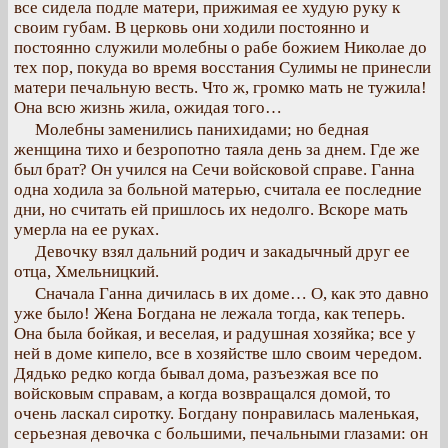
все сидела подле матери, прижимая ее худую руку к
своим губам. В церковь они ходили постоянно и
постоянно служили молебны о рабе божием Николае до
тех пор, покуда во время восстания Сулимы не принесли
матери печальную весть. Что ж, громко мать не тужила!
Она всю жизнь жила, ожидая того…
Молебны заменились панихидами; но бедная
женщина тихо и безропотно таяла день за днем. Где же
был брат? Он учился на Сечи войсковой справе. Ганна
одна ходила за больной матерью, считала ее последние
дни, но считать ей пришлось их недолго. Вскоре мать
умерла на ее руках.
Девочку взял дальний родич и закадычный друг ее
отца, Хмельницкий.
Сначала Ганна дичилась в их доме… О, как это давно
уже было! Жена Богдана не лежала тогда, как теперь.
Она была бойкая, и веселая, и радушная хозяйка; все у
ней в доме кипело, все в хозяйстве шло своим чередом.
Дядько редко когда бывал дома, разъезжая все по
войсковым справам, а когда возвращался домой, то
очень ласкал сиротку. Богдану понравилась маленькая,
серьезная девочка с большими, печальными глазами: он