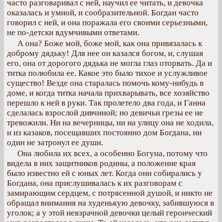
часто разговаривал с ней, научил ее читать, и девочка
оказалась и умной, и сообразительной. Богдан часто
говорил с ней, и она поражала его своими серьезными,
не по-детски вдумчивыми ответами.
А она? Боже мой, боже мой, как она привязалась к
доброму дядьку! Для нее он казался богом, и, слушая
его, она от дорогого дядька не могла глаз оторвать. Да и
титка полюбила ее. Какое это было тихое и услужливое
существо! Везде она старалась помочь кому-нибудь в
доме, и когда титка начала прихварывать, все хозяйство
перешло к ней в руки. Так пролетело два года, и Ганна
сделалась взрослой дивчиной; но девичьи грезы ее не
тревожили. Ни на вечерницы, ни на улицу она не ходила,
и из казаков, посещавших постоянно дом Богдана, ни
один не затронул ее души.
Она любила их всех, а особенно Богуна, потому что
видела в них защитников родины, а положение края
было известно ей с юных лет. Когда они собирались у
Богдана, она прислушивалась к их разговорам с
замирающим сердцем, с потрясенной душой, и никто не
обращал внимания на худенькую девочку, забившуюся в
уголок; а у этой невзрачной девочки целый героический