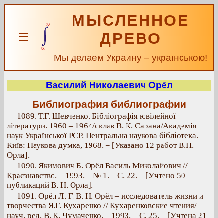
МЫСЛЕННОЕ
ДРЕВО
☰
Мы делаем Украину – українською!
Василий Николаевич Орёл
Библиография библиографии
1089. Т.Г. Шевченко. Бібліографія ювілейної
літератури. 1960 – 1964/склав В. К. Сарана/Академія
наук Української PCP. Центральна наукова бібліотека. –
Київ: Наукова думка, 1968. – [Указано 12 работ В.Н.
Орла].
1090. Якимович Б. Орёл Василь Миколайович //
Краєзнавство. – 1993. – № 1. – С. 22. – [Учтено 50
публикаций В. H. Орла].
1091. Орёл Л. Г. В. Н. Орёл – исследователь жизни и
творчества Я.Г. Кухаренко // Кухаренковские чтения/
науч. ред. В. К. Чумаченко. – 1993. – С. 25. – [Учтена 21