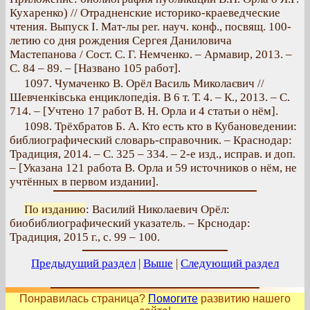
Кухаренко) // Отрадненские историко-краеведческие
чтения. Выпуск I. Мат-лы per. науч. конф., посвящ. 100-
летию со дня рождения Сергея Даниловича
Мастепанова / Сост. C. Г. Немченко. – Армавир, 2013. –
С. 84 – 89. – [Названо 105 работ].
1097. Чумаченко В. Орёл Василь Миколаєвич //
Шевченківська енциклопедія. В 6 т. Т. 4. – К., 2013. – С.
714. – [Учтено 17 работ В. Н. Орла и 4 статьи о нём].
1098. Трёхбратов Б. А. Кто есть кто в Кубановедении:
библиографический словарь-справочник. – Краснодар:
Традиция, 2014. – С. 325 – 334. – 2-е изд., исправ. и доп.
– [Указана 121 работа В. Орла и 59 источников о нём, не
учтённых в первом издании].
По изданию
: Василий Николаевич Орёл:
биобиблиографический указатель. – Крснодар:
Традиция, 2015 г., с. 99 – 100.
Предыдущий раздел
|
Выше
|
Следующий раздел
Понравилась страница?
Помогите
развитию нашего