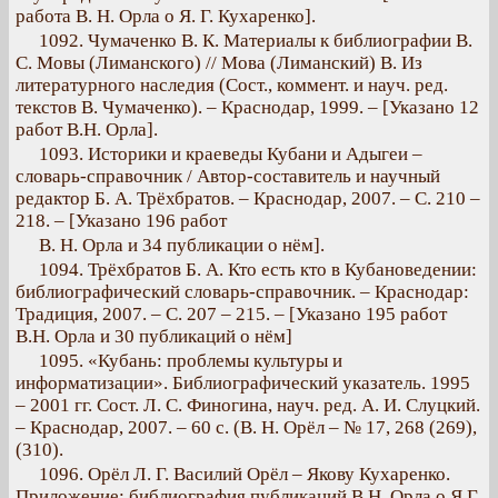
работа В. Н. Орла о Я. Г. Кухаренко].
1092. Чумаченко В. К. Материалы к библиографии В.
С. Мовы (Лиманского) // Мова (Лиманский) В. Из
литературного наследия (Сост., коммент. и науч. ред.
текстов В. Чумаченко). – Краснодар, 1999. – [Указано 12
работ В.Н. Орла].
1093. Историки и краеведы Кубани и Адыгеи –
словарь-справочник / Автор-составитель и научный
редактор Б. А. Трёхбратов. – Краснодар, 2007. – С. 210 –
218. – [Указано 196 работ
B. Н. Орла и 34 публикации о нём].
1094. Трёхбратов Б. А. Кто есть кто в Кубановедении:
библиографический словарь-справочник. – Краснодар:
Традиция, 2007. – С. 207 – 215. – [Указано 195 работ
В.Н. Орла и 30 публикаций о нём]
1095. «Кубань: проблемы культуры и
информатизации». Библиографический указатель. 1995
– 2001 гг. Сост. Л. С. Финогина, науч. ред. А. И. Слуцкий.
– Краснодар, 2007. – 60 с. (В. Н. Орёл – № 17, 268 (269),
(310).
1096. Орёл Л. Г. Василий Орёл – Якову Кухаренко.
Приложение: библиография публикаций В.Н. Орла о Я.Г.