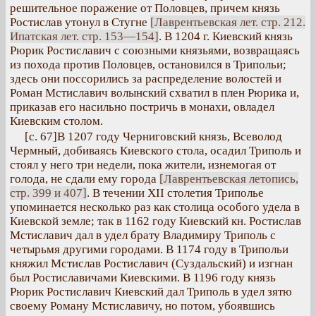
решительное поражение от Половцев, причем князь
Ростислав утонул в Стугне
[Лаврентьевская лет. стр. 212.
Ипатская лет. стр. 153—154]
. В 1204 г. Киевский князь
Рюрик Ростиславич с союзными князьями, возвращаясь
из похода против Половцев, остановился в Трипольи;
здесь они поссорились за распределение волостей и
Роман Мстиславич волынский схватил в плен Рюрика и,
приказав его насильно постричь в монахи, овладел
Киевским столом.
[с. 67]В 1207 году Черниговский князь, Всеволод
Чермный, добиваясь Киевского стола, осадил Триполь и
стоял у него три недели, пока жители, изнемогая от
голода, не сдали ему города
[Лаврентьевская летопись,
стр. 399 и 407]
. В течении XII столетия Триполье
упоминается несколько раз как столица особого удела в
Киевской земле; так в 1162 году Киевский кн. Ростислав
Мстиславич дал в удел брату Владимиру Триполь с
четырьмя другими городами. В 1174 году в Трипольи
княжил Мстислав Ростиславич (Суздальский) и изгнан
был Ростиславичами Киевскими. В 1196 году князь
Рюрик Ростиславич Киевский дал Триполь в удел зятю
своему Роману Мстиславичу, но потом, убоявшись