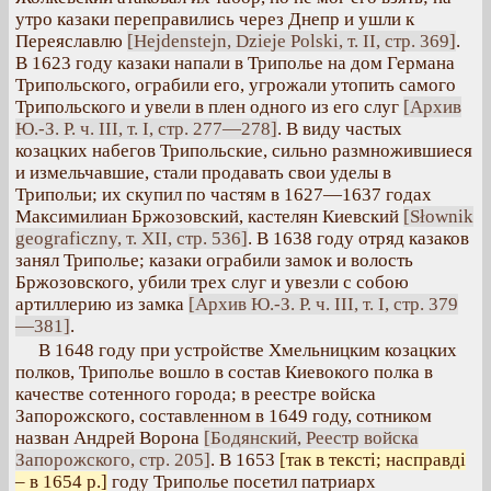
утро казаки переправились через Днепр и ушли к
Переяславлю
[Hejdenstejn, Dzieje Polski, т. II, стр. 369]
.
В 1623 году казаки напали в Триполье на дом Германа
Трипольского, ограбили его, угрожали утопить самого
Трипольского и увели в плен одного из его слуг
[Архив
Ю.-З. Р. ч. III, т. I, стр. 277—278]
. В виду частых
козацких набегов Трипольские, сильно размножившиеся
и измельчавшие, стали продавать свои уделы в
Трипольи; их скупил по частям в 1627—1637 годах
Максимилиан Бржозовский, кастелян Киевский
[Słownik
geograficzny, т. XII, стр. 536]
. В 1638 году отряд казаков
занял Триполье; казаки ограбили замок и волость
Бржозовского, убили трех слуг и увезли с собою
артиллерию из замка
[Архив Ю.-З. Р. ч. III, т. I, стр. 379
—381]
.
В 1648 году при устройстве Хмельницким козацких
полков, Триполье вошло в состав Киевокого полка в
качестве сотенного города; в реестре войска
Запорожского, составленном в 1649 году, сотником
назван Андрей Ворона
[Бодянский, Реестр войска
Запорожского, стр. 205]
. В 1653
[так в тексті; насправді
– в 1654 р.]
году Триполье посетил патриарх