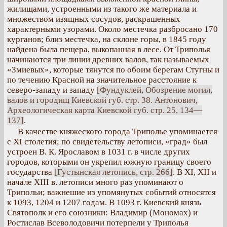
жилищами, устроенными из такого же материала и
множеством изящных сосудов, раскрашенных
характерными узорами. Около местечка разбросано 170
курганов; близ местечка, на склоне горы, в 1845 году
найдена была пещера, выкопанная в лесе. От Триполья
начинаются три линии древних валов, так называемых
«Змиевых», которые тянутся по обоим берегам Стугны и
по течению Красной на значительное расстояние к
северо-западу и западу
[Фундуклей, Обозрение могил,
валов и городищ Киевской губ. стр. 38. Антонович,
Археологическая карта Киевской губ. стр. 25, 134—
137]
.
В качестве княжеского города Триполье упоминается
с XI столетия; по свидетельству летописи, «град» был
устроен В. К. Ярославом в 1031 г. в числе других
городов, которыми он укрепил южную границу своего
государства
[Густынская летопись, стр. 266]
. В XI, XII и
начале XIII в. летописи много раз упоминают о
Трипольи; важнешие из упомянутых событий относятся
к 1093, 1204 и 1207 годам. В 1093 г. Киевский князь
Святополк и его союзники: Владимир (Мономах) и
Ростислав Всеволодовичи потерпели у Триполья