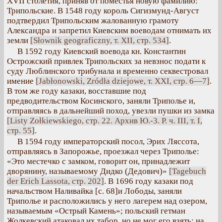
XVII столетия, приняв от поместья новую фамилию:
Трипольские. В 1548 году король Сигизмунд-Август
подтвердил Трипольским жалованную грамоту
Александра и запретил Киевским воеводам отнимать их
земли
[Słownik geograficzny, т. XII, стр. 534]
.
В 1592 году Киевский воевода кн. Константин
Острожский привлек Трипольских за невзнос подати к
суду Люблинского трибунала и временно секвестровал
имение
[Jabłonowski, Zródła dziejowe, т. XXI, стр. 6—7]
.
В том же году казаки, восставшие под
предводительством Косинского, заняли Триполье и,
отправляясь в дальнейший поход, увезли пушки из замка
[Listy Zołkiewskiego, стр. 22. Архив Ю.-3. Р. ч. III, т. I,
стр. 55]
.
В 1594 году императорский посол, Эрих Ляссота,
отправляясь в Запорожье, проезжал через Триполье:
«Это местечко с замком, говорит он, принадлежит
дворянину, называемому Дидко (Дедович)»
[Tagebuch
der Erich Lassota, стр. 202]
. В 1696 году казаки под
начальством Наливайка [с. 68]и Лободы, заняли
Триполье и расположились у него лагерем над озером,
называемым «Острый Камень»; польский гетман
Жолкевский атаковал их табор, но не мог его взять; на