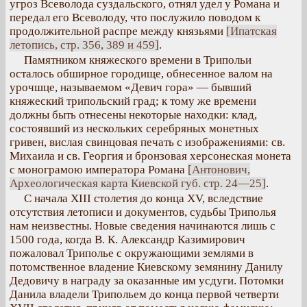
угроз Всеволода суздальского, отнял удел у Романа и
передал его Всеволоду, что послужило поводом к
продолжительной распре между князьями
[Ипатская
летопись, стр. 356, 389 и 459]
.
Памятником княжеского времени в Трипольи
осталось обширное городище, обнесенное валом на
урочшце, называемом «Девич гора» — бывший
княжеский трипольский град; к тому же времени
должны быть отнесены некоторые находки: клад,
состоявший из нескольких серебряных монетных
гривен, вислая свинцовая печать с изображениями: св.
Михаила и св. Георгия и бронзовая херсонеская монета
с монограмою императора Романа
[Антонович,
Археологическая карта Киевской губ. стр. 24—25]
.
С начала XIII столетия до конца XV, вследствие
отсутствия летописи и документов, судьбы Триполья
нам неизвестны. Новые сведения начинаются лишь с
1500 года, когда В. К. Александр Казимирович
пожаловал Триполье с окружающими землями в
потомственное владение Киевскому земянину Данилу
Дедовичу в награду за оказанные им усдуги. Потомки
Данила владели Трипольем до конца первой четверти