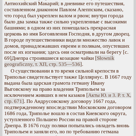
Антиохийский Макарий; в дневнике его путешествия,
составленном диаконом Павлом Алеппским, сказано,
что город был укреплен валом и рвом; внутри города
было два замка также сильно укрепленные с высокими
башнями; в одном из них помещалась прекрасная
церковь во имя Богоявления Господня, в другом дворец.
В городе путешественники видели множество лавок и
домов, принадлежавших евреям и полякам, опустевших
после их изгнания; здесь они осматривали на берегу [с.
69]Днепра строившиеся козацкие чайки
[Słownik
geograficzny, т. ХП, стр. 535—536]
.
О существовании в то время сильной крепости в
Трипольи свидетельствует также Целляриус. В 1667 году
выдана была царская грамота гетману Ивану
Выговскому на право владения Трипольем за
исключением живших в нем казаков
[Акты Ю. и 3. Р. т. X,
стр. 671]
. По Андрусовскому договору 1667 года,
подтвержденному впоследствии Московским договором
1686 года, Триполье вошло в состав Киевского округа,
уступленного Польшею России на правой стороне
Днепра. В 1676 году поляки попытались овладеть вновь
Трипольем и заняли его, но по требованию гетмана