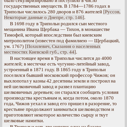
было секуляризировано и поступило в число
государственных имуществ. В 1784—1786 годах в
Трипольи числилось 280 дворов и 876 жителей
[Руссов,
Некоторые данные о Днепре, стр. 146]
.
В 1698 году в Трипольи родился сын местного
мещанина Ивана Щербака — Тихон, в монашестве
Тимофей, который впоследствии был киевским
митрополитом (известен под фамилиею — Щербацкий,
ум. 1767)
[Похилевич, Сказания о населенных
местностях Киевской губ., стр. 44]
.
В настоящее время в Трипольи числится до 4000
жителей; в местечке есть чугунно-литейный завод,
устроенный в 1871 году. В 1865 году в Трипольи
поселился бывший московский профессор Чижов; он
выхлопотал у казны 42 десятины земли и построил на
ней шелковичный завод и развел плантацию
шелковичных деревьев; он старался сообщить условия
производства крестьянам и, когда потом, около 1870
года, Чижов уехал и завод его пришел в разорение, то
крестьяне продолжают заниматься шелководством и
приготовляют некоторое количество сырцу и ткут
шелковые намитки.
В Трипольи есть две церкви: одна на базаре —