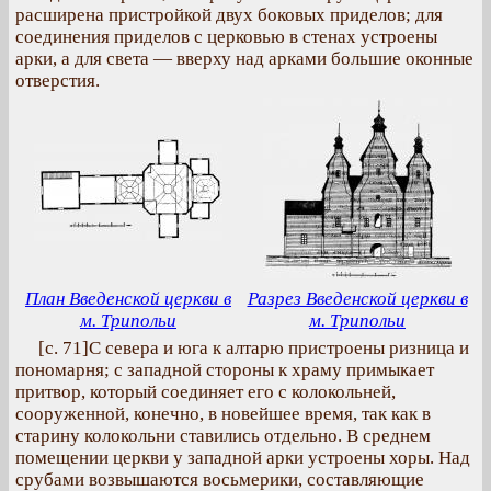
расширена пристройкой двух боковых приделов; для
соединения приделов с церковью в стенах устроены
арки, а для света — вверху над арками большие оконные
отверстия.
План Введенской церкви в
Разрез Введенской церкви в
м. Трипольи
м. Трипольи
[с. 71]С севера и юга к алтарю пристроены ризница и
пономарня; с западной стороны к храму примыкает
притвор, который соединяет его с колокольней,
сооруженной, конечно, в новейшее время, так как в
старину колокольни ставились отдельно. В среднем
помещении церкви у западной арки устроены хоры. Над
срубами возвышаются восьмерики, составляющие