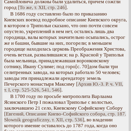
Самойловича должны были удалиться, причем сожгли
город
[То же, т. XII, стр. 246]
.
В 1686 году составлено было по приказанию
Киевских воевод подробное описание Киевского округа,
в котором о Трипольи сказано, что оно почти совсем
опустело, укреплений в нем нет, остались лишь два
городища, валы которых значительно осыпались, острог
же и башни, бывшие на них, погорели; в меньшем
городище находилась церковь Преображения Христова,
очень ветхая, развалившаяся; на р. Красной у Триполья
была мельница, принадлежавшая воронковскому
сотнику, Ивану Сулиме; под горо[с. 70]дом были три
селитренных завода, на которых работало 50 человек;
заводы эти принадлежали арендатору земель
Печерского монастыря Максиму
[Архив Ю.-З. Р. ч. VII,
т. I, стр. 525-526, 541, 546]
.
В 1700 году по просьбе митрополита Варлаама
Ясинского Петр I пожаловал Триполье с волостью,
заключавшею 21 село, Киевскому Софийскому Собору
[Евгений, Описание Киево-Софийского собора, стр. 187.
Słownik geograficzny, т. XII, стр. 536]
, во владении
которого имение оставалось до 1787 года, когда оно