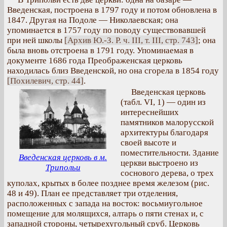
Введенская, построена в 1797 году и потом обновлена в
1847. Другая на Подоле — Николаевская; она
упоминается в 1757 году по поводу существовавшей
при ней школы
[Архив Ю.-З. Р. ч. III, т. III, стр. 743]
; она
была вновь отстроена в 1791 году. Упоминаемая в
документе 1686 года Преображенская церковь
находилась близ Введенской, но она сгорела в 1854 году
[Похилевич, стр. 44]
.
Введенская церковь
(табл. VI, 1) — один из
интереснейших
памятников малорусской
архитектуры благодаря
своей высоте и
поместительности. Здание
Введенская церковь в м.
церкви выстроено из
Трипольи
соснового дерева, о трех
куполах, крытых в более позднее время железом (рис.
48 и 49). План ее представляет три отделения,
расположенных с запада на восток: восьмиугольное
помещение для молящихся, алтарь о пяти стенах и, с
западной стороны, четырехугольный сруб. Церковь