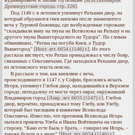
Будимировиче и Забаве Путятишне
[
М.Н.Тихомиров
.
Древнерусские города, стр. 226]
.
Под 1146 г. в летописи упомянут Ратьшин двор, на
который обрушился гнев киевлян после знаменитого
веча у Туровой божницы, где возбужденные горожане
“складывали вину на тиуна на Всеволожа на Ратьшу и на
другого тиуна Вышегородского на Тудора”. По словам
обвинявших, “Ратша ны погуби Киев, а Тудор
Вышегород”
[Ипат. лет. 6654 (1146) г.]
. Из этого
рассказа явствует, что Ратша принадлежал к числу бояр,
связанных с Ольговичами. Где находился Ратьшин двор,
из летописного текста неясно.
В рассказе о том, как киевляне с веча,
происходившего в 1147 г. у Софии, бросились искать
Игоря, упомянут Глебов двор, находившийся в Верхнем
городе, неподалеку от моста через овраг, окружавший
Владимиров город
[Лавр. лет. 6655 (1147) г.]
. Глебов
двор, вероятно, принадлежал тому Глебу, или Улебу,
который был тысяцким в княжение Всеволода
Ольговича. Известно, что преемник Всеволода Игорь
пытался привлечь Улеба и Ивана Войтишича на свою
сторону. “Како есте была у брата, – говорил им Игорь, –
такоже будете и у мене”
[Ипат. лет. 6654 (1146) г.]
.