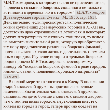
М.Н.Тихомирова, к которому нельзя не присоединиться,
“привело к созданию боярства, связанного не только с
вотчинами в деревнях, но и с городом”
[
М.Н.Тихомиров
.
Древнерусские города. 2-е изд., М., 1956, стр. 161]
.
Действительно, если присмотреться к политической
жизни крупнейших древнерусских городов в XI-XII вв.,
достаточно ярко отразившейся в летописях и некоторых
других литературных памятниках этой эпохи, то нельзя
не заметить значительной роли, которую приобретают в
эту пору представители различных боярских фамилий,
прочно связавших свою жизнь и деятельность с тем или
иным городом. Изучение истории отдельных боярских
родов привело М.Н.Тихомирова к неоспоримому
выводу об “оседании боярских фамилий в ряде городов,
иными словами, о появлении городского патрициата”
[там же]
.
В полной мере это относится и к Киеву. В положении
старой княжеской дружины произошли коренные
изменения. Значительная часть княжеской дружины,
связанная когда-то больше с князем, с княжим двором,
чем с тем или иным городом, переходящая вместе с
князем из города в город, теперь прочно оседает на