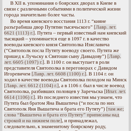
В XII в. упоминания о боярских дворах в Киеве в
связи с различными событиями в политической жизни
города значительно более часты.
Во время киевского восстания 1113 г. “кияне
разъграбиша двор Путятин тысячьского”
[Лавр. лет.
6621 (1113) г.]
. Путята – первый известный нам киевский
тысяцкий – упоминается еще в 1097 г. в качество
воеводы киевского князя Святополка Изяславича
(“Святополк посла Путяту воеводу своего. Путята же
пришед к Лучьску к Святоши сыну Давыдову”)
[Лавр.
лет. 6605 (1097) г.]
. В 1100 г. он выступает в роли
представителя Святополка в переговорах с Давидом
Игоревичем
[Лавр. лет. 6608 (1100) г.]
. В 1104 г. он
ходил в качестве воеводы Святополка походом на Минск
[Лавр. лет. 6612 (1104) г.]
, а в 1106 г. был в числе воевод
Святополка, разбивших половцев у Заречьска
[Ипат. лет.
6614 (1106) г.]
. Из последнего известия мы узнаем, что
Путята был братом Яна Вышатича (“и посла по них
Святополк Яня Вышатича и брата его Путяту”)
[там же;
слова “Вышатича и брата его Путяту” приписаны над
строкой и на нижнем поле]
, и принадлежал,
следовательно, к знаменитому боярскому роду,