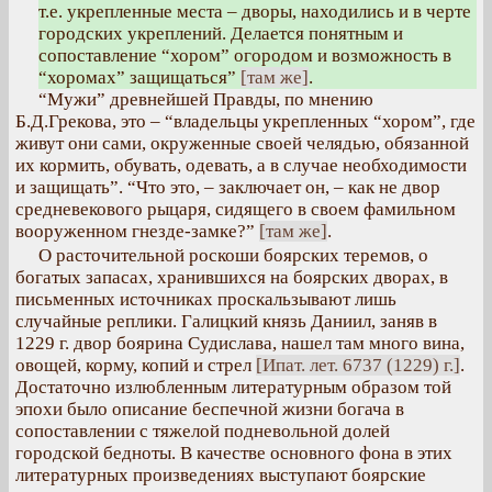
т.е. укрепленные места – дворы, находились и в черте
городских укреплений. Делается понятным и
сопоставление “хором” огородом и возможность в
“хоромах” защищаться”
[там же]
.
“Мужи” древнейшей Правды, по мнению
Б.Д.Грекова, это – “владельцы укрепленных “хором”, где
живут они сами, окруженные своей челядью, обязанной
их кормить, обувать, одевать, а в случае необходимости
и защищать”. “Что это, – заключает он, – как не двор
средневекового рыцаря, сидящего в своем фамильном
вооруженном гнезде-замке?”
[там же]
.
О расточительной роскоши боярских теремов, о
богатых запасах, хранившихся на боярских дворах, в
письменных источниках проскальзывают лишь
случайные реплики. Галицкий князь Даниил, заняв в
1229 г. двор боярина Судислава, нашел там много вина,
овощей, корму, копий и стрел
[Ипат. лет. 6737 (1229) г.]
.
Достаточно излюбленным литературным образом той
эпохи было описание беспечной жизни богача в
сопоставлении с тяжелой подневольной долей
городской бедноты. В качестве основного фона в этих
литературных произведениях выступают боярские