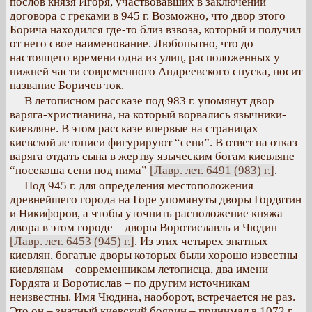
послов князя Игоря, участвовавших в заключении
договора с греками в 945 г. Возможно, что двор этого
Борича находился где-то близ взвоза, который и получил
от него свое наименование. Любопытно, что до
настоящего времени одна из улиц, расположенных у
нижней части современного Андреевского спуска, носит
название Боричев ток.
В летописном рассказе под 983 г. упомянут двор
варяга-христианина, на который ворвались язычники-
киевляне. В этом рассказе впервые на страницах
киевской летописи фигурируют “сени”. В ответ на отказ
варяга отдать сына в жертву языческим богам киевляне
“посекоша сени под нима”
[Лавр. лет. 6491 (983) г.]
.
Под 945 г. для определения местоположения
древнейшего города на Горе упомянуты дворы Гордятин
и Никифоров, а чтобы уточнить расположение княжа
двора в этом городе – дворы Воротиславль и Чюдин
[Лавр. лет. 6453 (945) г.]
. Из этих четырех знатных
киевлян, богатые дворы которых были хорошо известны
киевлянам – современникам летописца, два имени –
Гордята и Воротислав – по другим источникам
неизвестны. Имя Чюдина, наоборот, встречается не раз.
Это он – знатный киевский боярин – принимал в 1072 г.