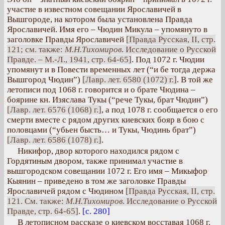
участие в известном совещании Ярославичей в
Вышгороде, на котором была установлена Правда
Ярославичей. Имя его – Чюдин Микула – упомянуто в
заголовке Правды Ярославичей
[Правда Русская, II, стр.
121; см. также:
М.Н.Тихомиров
. Исследование о Русской
Правде. – М.-Л., 1941, стр. 64-65]
. Под 1072 г. Чюдии
упомянут и в Повести временных лет (“и бе тогда держа
Вышгород Чюдин”)
[Лавр. лет. 6580 (1072) г.]
. В той же
летописи под 1068 г. говорится и о брате Чюдина –
боярине кн. Изяслава Тукы (“рече Тукы, брат Чюдин”)
[Лавр. лет. 6576 (1068) г.]
, а под 1078 г. сообщается о его
смерти вместе с рядом других киевских бояр в бою с
половцами (“убьен бысть… и Тукы, Чюдинь брат”)
[Лавр. лет. 6586 (1078) г.]
.
Никифор, двор которого находился рядом с
Гордятиным двором, также принимал участие в
вышгородском совещании 1072 г. Его имя – Микыфор
Кыянин – приведено в том же заголовке Правды
Ярославичей рядом с Чюдином
[Правда Русская, II, стр.
121. См. также:
М.Н.Тихомиров
. Исследование о Русской
Правде, стр. 64-65]
.
[с. 280]
В летописном рассказе о киевском восставая 1068 г.