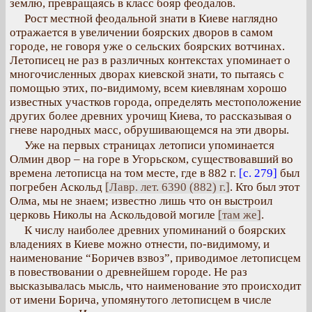
землю, превращаясь в класс бояр феодалов.
Рост местной феодальной знати в Киеве наглядно
отражается в увеличении боярских дворов в самом
городе, не говоря уже о сельских боярских вотчинах.
Летописец не раз в различных контекстах упоминает о
многочисленных дворах киевской знати, то пытаясь с
помощью этих, по-видимому, всем киевлянам хорошо
известных участков города, определять местоположение
других более древних урочищ Киева, то рассказывая о
гневе народных масс, обрушивающемся на эти дворы.
Уже на первых страницах летописи упоминается
Олмин двор – на горе в Угорьском, существовавший во
времена летописца на том месте, где в 882 г.
[с. 279]
был
погребен Аскольд
[Лавр. лет. 6390 (882) г.]
. Кто был этот
Олма, мы не знаем; известно лишь что он выстроил
церковь Николы на Аскольдовой могиле
[там же]
.
К числу наиболее древних упоминаний о боярских
владениях в Киеве можно отнести, по-видимому, и
наименование “Боричев взвоз”, приводимое летописцем
в повествовании о древнейшем городе. Не раз
высказывалась мысль, что наименование это происходит
от имени Борича, упомянутого летописцем в числе