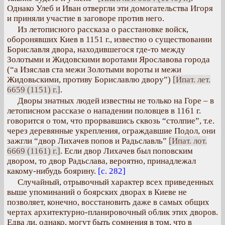
Однако Улеб и Иван отвергли эти домогательства Игоря
и приняли участие в заговоре против него.
Из летописного рассказа о расстановке войск,
оборонявших Киев в 1151 г., известно о существовании
Бориславля двора, находившегося где-то между
Золотыми и Жидовскими воротами Ярославова города
(“а Изяслав ста межи Золотыми вороты и межи
Жидовьскими, противу Бориславлю двору”)
[Ипат. лет.
6659 (1151) г.]
.
Дворы знатных людей известны не только на Горе – в
летописном рассказе о нападении половцев в 1161 г.
говорится о том, что прорвавшись сквозь “столпие”, т.е.
через деревянные укрепления, ограждавшие Подол, они
зажгли “двор Лихачев попов и Радьславль”
[Ипат. лот.
6669 (1161) г.]
. Если двор Лихачев был поповским
двором, то двор Радьслава, вероятно, принадлежал
какому-нибудь боярину.
[с. 282]
Случайный, отрывочный характер всех приведенных
выше упоминаний о боярских дворах в Киеве не
позволяет, конечно, восстановить даже в самых общих
чертах архитектурно-планировочный облик этих дворов.
Едва ли, однако, могут быть сомнения в том, что в