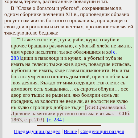
хоромы, терема, расписанные повалуши и т.п.
В “Слове о богатом и убогом”, сохранившемся в
одном сборнике поучений XII в., проповедник образно
рисует нам жизнь богатого горожанина, проводящего
свои дни в роскоши и излишествах, противопоставляя ей
тяжелую долю бедняка:
“Ты же яси тетеря, гуси, ряби, куры, голуби и
прочее брашьно различьно, а убогый хлеба не имать,
чим чрево насытити; ты же облачишися и хо
[с.
283]
диши в паволоце и в кунах, а убогый руба не
имать на телеси; ты же жи в дому, повалуше испьсав,
а убогый не имать, къде главы подъклонити. Нъ и ты
богаты умреши и остаеть дом твой, присно обличая
твоя деяния. Къждо от мимоходящих глаголеть: сь
домового есть хыщьника… сь сироты облупи… осе
двор его тъщь; не рьци ми, яко болярин есмь ли
посадник, аз волости не веде ли, аз волости не хулю
нъ хулю строящих доброе зъде”
[
И.И.Срезневский
.
Древние памятники русского письма и языка. – СПб.
1863, стр. 203]
.
[с. 284]
Предыдущий раздел
|
Выше
|
Следующий раздел