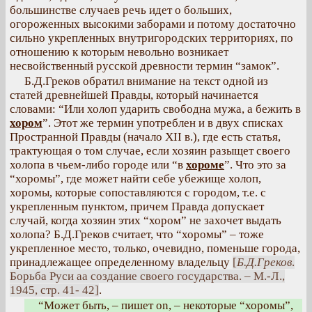
большинстве случаев речь идет о больших,
огороженных высокими заборами и потому достаточно
сильно укрепленных внутригородских территориях, по
отношению к которым невольно возникает
несвойственный русской древности термин “замок”.
Б.Д.Греков обратил внимание на текст одной из
статей древнейшей Правды, который начинается
словами: “Или холоп ударить свободна мужа, а бежить в
хором
”. Этот же термин употреблен и в двух списках
Пространной Правды (начало XII в.), где есть статья,
трактующая о том случае, если хозяин разыщет своего
холопа в чьем-либо городе или “в
хороме
”. Что это за
“хоромы”, где может найти себе убежище холоп,
хоромы, которые сопоставляются с городом, т.е. с
укрепленным пунктом, причем Правда допускает
случай, когда хозяин этих “хором” не захочет выдать
холопа? Б.Д.Греков считает, что “хоромы” – тоже
укрепленное место, только, очевидно, поменьше города,
принадлежащее определенному владельцу
[
Б.Д.Греков
.
Борьба Руси аа создание своего государства. – М.-Л.,
1945, стр. 41- 42]
.
“Может быть, – пишет on, – некоторые “хоромы”,