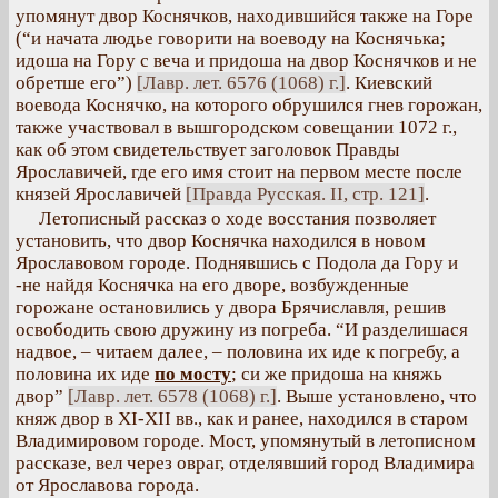
упомянут двор Коснячков, находившийся также на Горе
(“и начата людье говорити на воеводу на Коснячька;
идоша на Гору с веча и придоша на двор Коснячков и не
обретше его”)
[Лавр. лет. 6576 (1068) г.]
. Киевский
воевода Коснячко, на которого обрушился гнев горожан,
также участвовал в вышгородском совещании 1072 г.,
как об этом свидетельствует заголовок Правды
Ярославичей, где его имя стоит на первом месте после
князей Ярославичей
[Правда Русская. II, стр. 121]
.
Летописный рассказ о ходе восстания позволяет
установить, что двор Коснячка находился в новом
Ярославовом городе. Поднявшись с Подола да Гору и
-не найдя Коснячка на его дворе, возбужденные
горожане остановились у двора Брячиславля, решив
освободить свою дружину из погреба. “И разделишася
надвое, – читаем далее, – половина их иде к погребу, а
половина их иде
по мосту
; си же придоша на княжь
двор”
[Лавр. лет. 6578 (1068) г.]
. Выше установлено, что
княж двор в XI-XII вв., как и ранее, находился в старом
Владимировом городе. Мост, упомянутый в летописном
рассказе, вел через овраг, отделявший город Владимира
от Ярославова города.