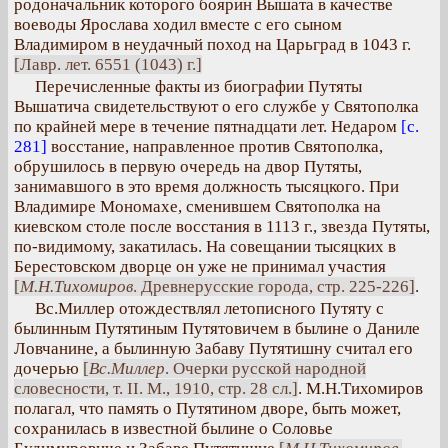
родоначальник которого боярин Вышата в качестве
воеводы Ярослава ходил вместе с его сыном
Владимиром в неудачный поход на Царьград в 1043 г.
[Лавр. лет. 6551 (1043) г.]
Перечисленные факты из биографии Путяты
Вышатича свидетельствуют о его службе у Святополка
по крайней мере в течение пятнадцати лет. Недаром
[с.
281]
восстание, направленное против Святополка,
обрушилось в первую очередь на двор Путяты,
занимавшого в это время должность тысяцкого. При
Владимире Мономахе, сменившем Святополка на
киевском столе после восстания в 1113 г., звезда Путяты,
по-видимому, закатилась. На совещании тысяцких в
Берестовском дворце он уже не принимал участия
[
М.Н.Тихомиров
. Древнерусские города, стр. 225-226]
.
Вс.Миллер отождествлял летописного Путяту с
былинным Путятиным Путятовичем в былине о Даниле
Ловчанине, а былинную Забаву Путятишну считал его
дочерью
[
Вс.Миллер
. Очерки русской народной
словесности, т. II. М., 1910, стр. 28 сл.]
. М.Н.Тихомиров
полагал, что память о Путятином дворе, быть может,
сохранилась в известной былине о Соловье