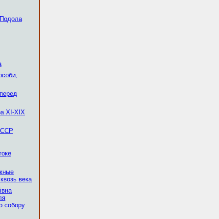
 Подола
а
особи,
 перед
а XI-XIX
 ССР
токе
ежные
квозь века
івна
ля
о собору