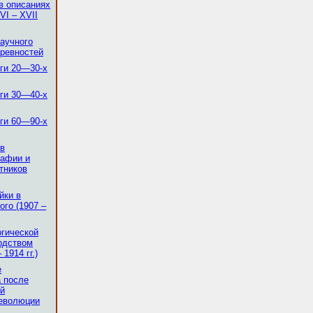
в описаниях
VI – XVII
научного
древностей
оги 20—30-х
оги 30—40-х
оги 60—90-х
ов
рафии и
тников
йки в
ого (1907 –
огической
одством
1914 гг.)
е
 после
ой
революции