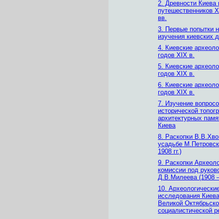
2. Древности Киева 
путешественников X
вв.
3. Первые попытки 
изучения киевских 
4. Киевские археол
годов XIX в.
5. Киевские археол
годов XIX в.
6. Киевские археол
годов XIX в.
7. Изучение вопрос
исторической топог
архитектурных памя
Киева
8. Раскопки В.В.Хво
усадьбе М.Петровск
1908 гг.)
9. Раскопки Археол
комиссии под руков
Д.В.Милеева (1908 – 
10. Археологически
исследования Киева
Великой Октябрьск
социалистической 