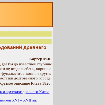
О
едований древнего
Каргер М.К.
 где бы до известной глубины
земля; везде щебень, кирпичи,
и фундаментов, кости и другие
остатки долговечного города.
Краткое описание Киева 1820.
к и археолог древнего Киева
нников XVI – XVII вв.