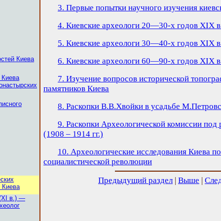
3. Первые попытки научного изучения киевс
4. Киевские археологи 20—30-х годов XIX в
5. Киевские археологи 30—40-х годов XIX в
остей Киева
6. Киевские археологи 60—90-х годов XIX в
 Киева
7. Изучение вопросов исторической топогр
монастырских
памятников Киева
писного
8. Раскопки В.В.Хвойки в усадьбе М.Петровск
9. Раскопки Археологической комиссии под
(1908 – 1914 гг.)
10. Археологические исследования Киева п
социалистической революции
еских
Предыдущий раздел
|
Выше
|
Сле
 Киева
(XI в.) —
рхеолог