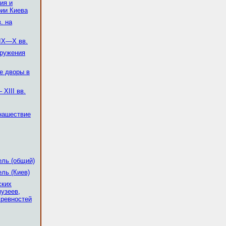
ия и
рии Киева
. на
 IX—Х вв.
ружения
е дворы в
XIII вв.
нашествие
ель (общий)
ль (Киев)
ских
музеев,
древностей