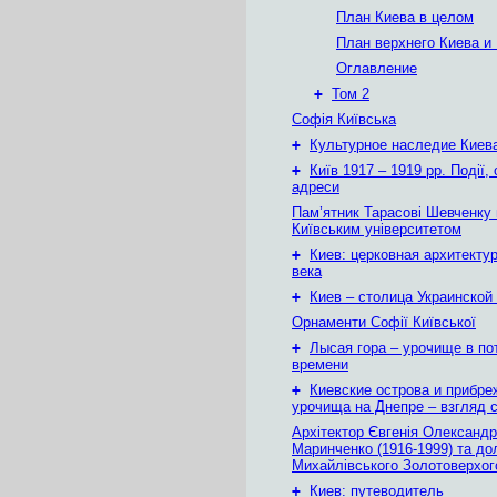
План Киева в целом
План верхнего Киева и
Оглавление
+
Том 2
Софія Київська
+
Культурное наследие Киев
+
Київ 1917 – 1919 рр. Події, 
адреси
Пам’ятник Тарасові Шевченку
Київським університетом
+
Киев: церковная архитектур
века
+
Киев – столица Украинской
Орнаменти Софії Київської
+
Лысая гора – урочище в по
времени
+
Киевские острова и прибр
урочища на Днепре – взгляд с
Архітектор Євгенія Олександр
Маринченко (1916-1999) та до
Михайлівського Золотоверхог
+
Киев: путеводитель