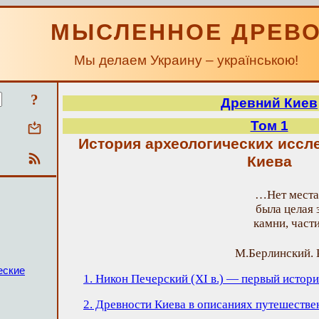
МЫСЛЕННОЕ ДРЕВ
Мы делаем Украину – українською!
?
Древний Киев
Том 1
История археологических иссл
Киева
…Нет места,
была целая 
камни, част
М.Берлинский. 
еские
1. Никон Печерский (XI в.) — первый истори
2. Древности Киева в описаниях путешестве