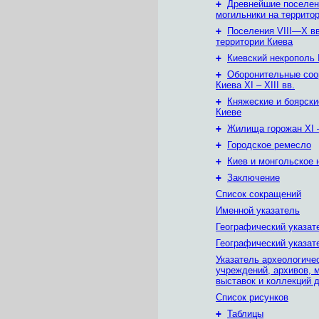
+
Древнейшие поселен
могильники на террито
+
Поселения VIII—X вв
территории Киева
+
Киевский некрополь
+
Оборонительные соо
Киева XI – XIII вв.
+
Княжеские и боярски
Киеве
+
Жилища горожан XI – 
+
Городское ремесло
+
Киев и монгольское 
+
Заключение
Список сокращений
Именной указатель
Географический указат
Географический указате
Указатель археологиче
учреждений, архивов, 
выставок и коллекций 
Список рисунков
+
Таблицы