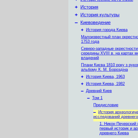
+
История
+
История культуры
–
Киевоведение
+
История города Киева
Малоизвестный план окрестн
1753 года
Северо-западные окрестности
середины XVIII в. на картах 
владений
Плани Києва 1810 року з руко
альбому К. М. Бороздіна
+
История Киева, 1963
+
История Киева, 1982
–
Древний Киев
–
Том 1
Предисловие
–
История археологич
исследований древнего
1. Никон Печерский 
первый историк и а
древнего Киева