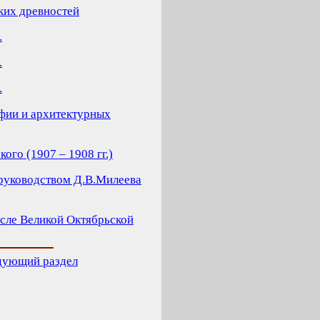
ких древностей
.
.
.
афии и архитектурных
ого (1907 – 1908 гг.)
 руководством Д.В.Милеева
осле Великой Октябрьской
дующий раздел