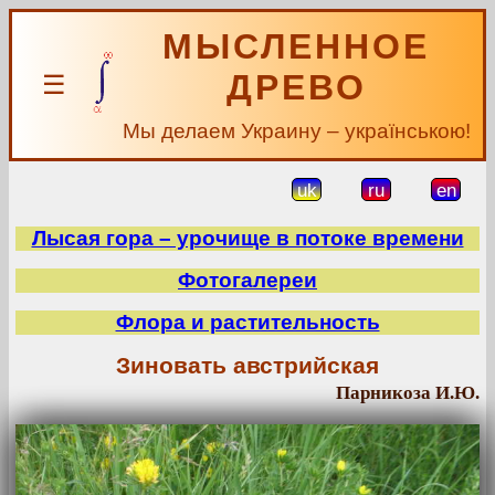
МЫСЛЕННОЕ
ДРЕВО
☰
Мы делаем Украину – українською!
uk
ru
en
Лысая гора – урочище в потоке времени
Фотогалереи
Флора и растительность
Зиновать австрийская
Парникоза И.Ю.