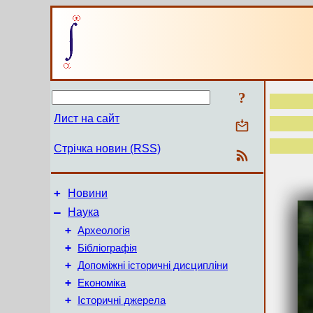
?
Лист на сайт
Стрічка новин (RSS)
+
Новини
–
Наука
+
Археологія
+
Бібліографія
+
Допоміжні історичні дисципліни
+
Економіка
+
Історичні джерела