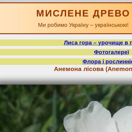
МИСЛЕНЕ ДРЕВО
Ми робимо Україну – українською!
Лиса гора – урочище в 
Фотогалереї
Флора і рослинні
Анемона лісова (Anemone