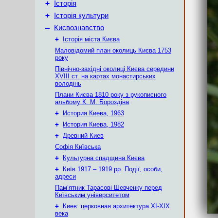
+
Історія
+
Історія культури
–
Києвознавство
+
Історія міста Києва
Маловідомий план околиць Києва 1753
року
Північно-західні околиці Києва середини
XVIII ст. на картах монастирських
володінь
Плани Києва 1810 року з рукописного
альбому К. М. Бороздіна
+
История Киева, 1963
+
История Киева, 1982
+
Древний Киев
Софія Київська
+
Культурна спадщина Києва
+
Київ 1917 – 1919 рр. Події, особи,
адреси
Пам’ятник Тарасові Шевченку перед
Київським університетом
+
Киев: церковная архитектура XI-XIX
века