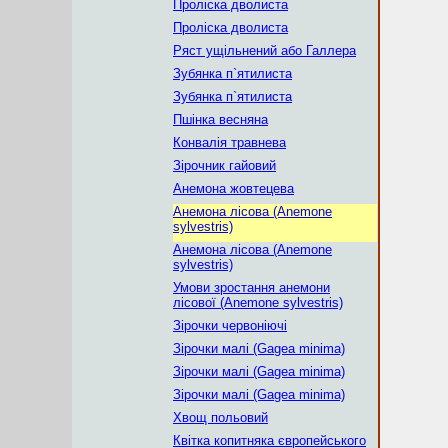
Проліска дволиста
Проліска дволиста
Ряст ущільнений або Галлера
Зубянка п`ятилиста
Зубянка п`ятилиста
Пшінка весняна
Конвалія травнева
Зірочник гайовий
Анемона жовтецева
Анемона лісова (Anemone
sylvestris)
Анемона лісова (Anemone
sylvestris)
Умови зростання анемони
лісової (Anemone sylvestris)
Зірочки червоніючі
Зірочки малі (Gagea minima)
Зірочки малі (Gagea minima)
Зірочки малі (Gagea minima)
Хвощ польовий
Квітка копитняка європейського