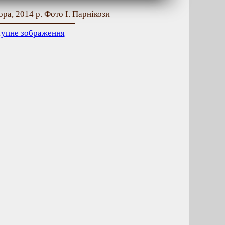
ра, 2014 р. Фото І. Парнікози
тупне зображення