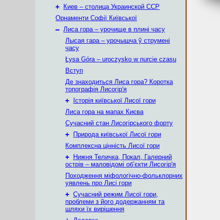
+
Киев – столица Украинской ССР
Орнаменти Софії Київської
–
Лиса гора – урочище в плині часу
Лысая гара – урочышча ў струмені
часу
Łysa Góra – uroczysko w nurcie czasu
Вступ
Де знаходиться Лиса гора? Коротка
топографія Лисогір'я
+
Історія київської Лисої гори
Лиса гора на мапах Києва
Сучасний стан Лисогірського форту
+
Природа київської Лисої гори
Комплексна цінність Лисої гори
+
Нижня Теличка, Покал, Галерний
острів – маловідомі об’єкти Лисогір'я
Походження міфологічно-фольклорних
уявлень про Лисі гори
+
Сучасний режим Лисої гори,
проблеми з його додержанням та
шляхи їх вирішення