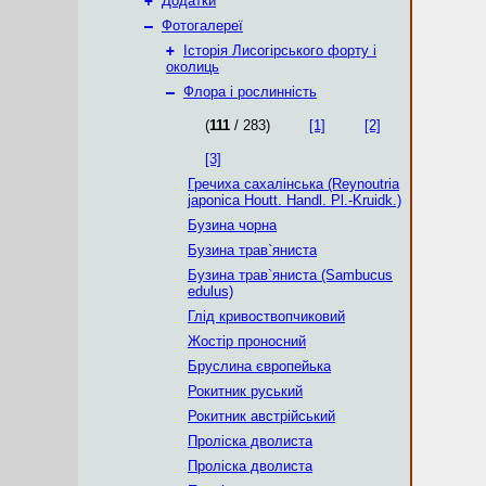
+
Додатки
–
Фотогалереї
+
Історія Лисогірського форту і
околиць
–
Флора і рослинність
(
111
/ 283)
[1]
[2]
[3]
Гречиха сахалінська (Reynoutria
japonica Houtt. Handl. Pl.-Kruidk.)
Бузина чорна
Бузина трав`яниста
Бузина трав`яниста (Sambucus
edulus)
Глід кривоствопчиковий
Жостір проносний
Бруслина європейька
Рокитник руський
Рокитник австрійський
Проліска дволиста
Проліска дволиста