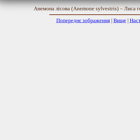
Анемона лісова (Anemone sylvestris) – Лиса го
Попереднє зображення
|
Вище
|
Нас