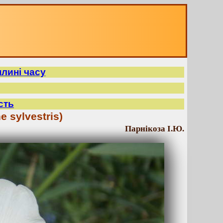
плині часу
сть
 sylvestris)
Парнікоза І.Ю.