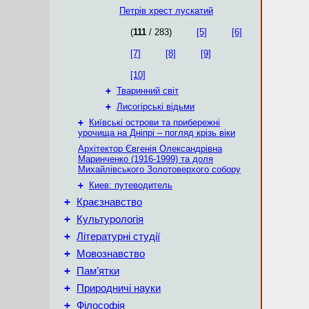
Петрів хрест лускатий
(
111
/ 283)
[5]
[6]
[7]
[8]
[9]
[10]
+
Тваринний світ
+
Лисогірські відьми
+
Київські острови та прибережні
урочища на Дніпрі – погляд крізь віки
Архітектор Євгенія Олександрівна
Маринченко (1916-1999) та доля
Михайлівського Золотоверхого собору
+
Киев: путеводитель
+
Краєзнавство
+
Культурологія
+
Літературні студії
+
Мовознавство
+
Пам’ятки
+
Природничі науки
+
Філософія