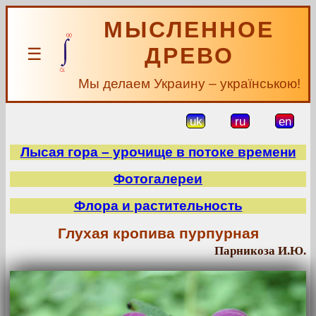
МЫСЛЕННОЕ
ДРЕВО
☰
Мы делаем Украину – українською!
uk
ru
en
Лысая гора – урочище в потоке времени
Фотогалереи
Флора и растительность
Глухая кропива пурпурная
Парникоза И.Ю.