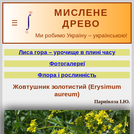
МИСЛЕНЕ
ДРЕВО
☰
Ми робимо Україну – українською!
Лиса гора – урочище в плині часу
Фотогалереї
Флора і рослинність
Жовтушник золотистий (Erysimum
aureum)
Парнікоза І.Ю.