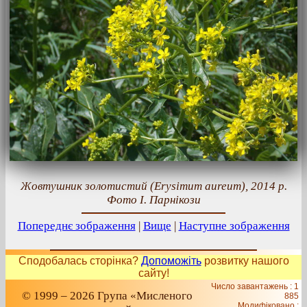
Жовтушник золотистий (Erysimum aureum), 2014 р.
Фото І. Парнікози
Попереднє зображення
|
Вище
|
Наступне зображення
Сподобалась сторінка?
Допоможіть
розвитку нашого
сайту!
Число завантажень : 1
© 1999 – 2026 Група «Мисленого
885
Модифіковано :