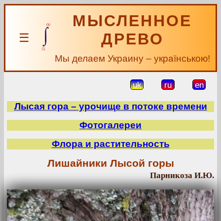
МЫСЛЕННОЕ
ДРЕВО
☰
Мы делаем Украину – українською!
uk
ru
en
Лысая гора – урочище в потоке времени
Фотогалереи
Флора и растительность
Лишайники Лысой горы
Парникоза И.Ю.