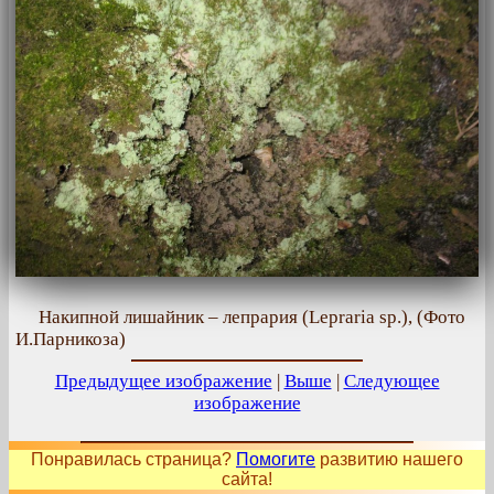
Накипной лишайник – лепрария (Lepraria sp.), (Фото
И.Парникоза)
Предыдущее изображение
|
Выше
|
Следующее
изображение
Понравилась страница?
Помогите
развитию нашего
сайта!