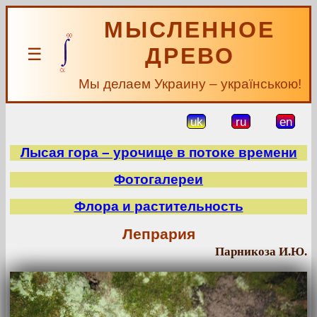
МЫСЛЕННОЕ
ДРЕВО
☰
Мы делаем Украину – українською!
uk
ru
en
Лысая гора – урочище в потоке времени
Фотогалереи
Флора и растительность
Лепрария
Парникоза И.Ю.