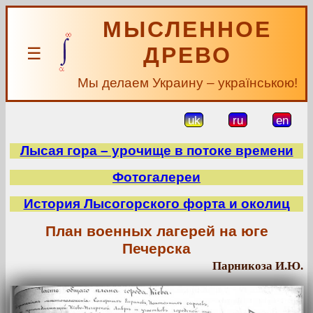
МЫСЛЕННОЕ
ДРЕВО
☰
Мы делаем Украину – українською!
uk
ru
en
Лысая гора – урочище в потоке времени
Фотогалереи
История Лысогорского форта и околиц
План военных лагерей на юге
Печерска
Парникоза И.Ю.