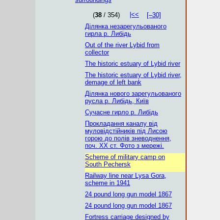
|<<
(
38
/ 354)
[–30]
Ділянка незарегульованого
гирла р. Либідь
Out of the river Lybid from
collector
The historic estuary of Lybid river
The historic estuary of Lybid river,
demage of left bank
Ділянка нового зарегульованого
русла р. Либідь, Київ
Сучасне гирло р. Либідь
Прокладання каналу від
муловідстійників під Лисою
горою до полів зневоднення,
поч. ХХ ст. Фото з мережі.
Scheme of military camp on
South Pechersk
Railway line near Lysa Gora,
scheme in 1941
24 pound long gun model 1867
24 pound long gun model 1867
Fortress carriage designed by