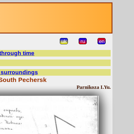
uk
ru
en
 through time
d surroundings
 South Pechersk
Parnikoza I.Yu.