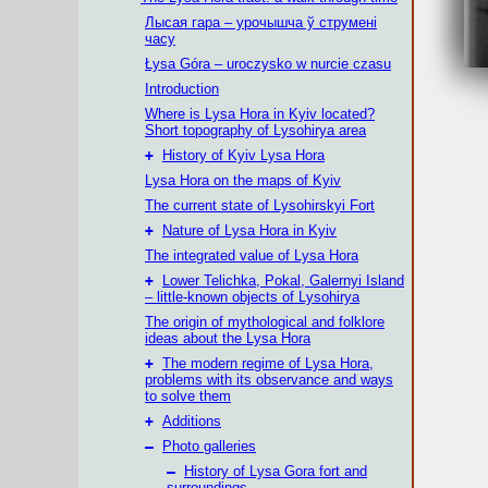
Лысая гара – урочышча ў струмені
часу
Łysa Góra – uroczysko w nurcie czasu
Introduction
Where is Lysa Hora in Kyiv located?
Short topography of Lysohirya area
+
History of Kyiv Lysa Hora
Lysa Hora on the maps of Kyiv
The current state of Lysohirskyi Fort
+
Nature of Lysa Hora in Kyiv
The integrated value of Lysa Hora
+
Lower Telichka, Pokal, Galernyi Island
– little-known objects of Lysohirya
The origin of mythological and folklore
ideas about the Lysa Hora
+
The modern regime of Lysa Hora,
problems with its observance and ways
to solve them
+
Additions
–
Photo galleries
–
History of Lysa Gora fort and
surroundings