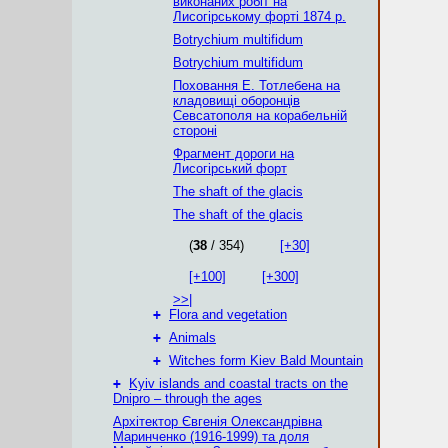
виконаних робіт на
Лисогірському форті 1874 р.
Botrychium multifidum
Botrychium multifidum
Поховання Е. Тотлебена на
кладовищі оборонців
Севсатополя на корабельній
стороні
Фрагмент дороги на
Лисогірський форт
The shaft of the glacis
The shaft of the glacis
(
38
/ 354)
[+30]
[+100]
[+300]
>>|
+
Flora and vegetation
+
Animals
+
Witches form Kiev Bald Mountain
+
Kyiv islands and coastal tracts on the
Dnipro – through the ages
Архітектор Євгенія Олександрівна
Маринченко (1916-1999) та доля