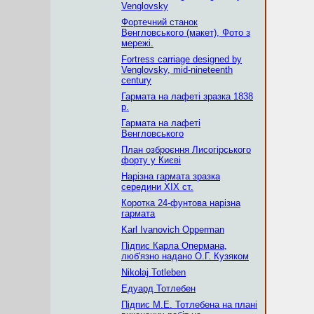
Venglovsky
Фортечний станок
Венгловського (макет), Фото з
мережі.
Fortress carriage designed by
Venglovsky, mid-nineteenth
century
Гармата на лафеті зразка 1838
р.
Гармата на лафеті
Венгловського
План озброєння Лисогірського
форту у Києві
Нарізна гармата зразка
середини ХІХ ст.
Коротка 24-фунтова нарізна
гармата
Karl Ivanovich Opperman
Підпис Карла Опермана,
люб'язно надано О.Г. Кузяком
Nikolaj Totleben
Едуард Тотлебен
Підпис М.Е. Тотлебена на плані