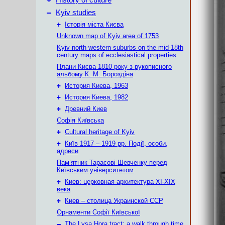
History of culture
–
Kyiv studies
+
Історія міста Києва
Unknown map of Kyiv area of 1753
Kyiv north-western suburbs on the mid-18th
century maps of ecclesiastical properties
Плани Києва 1810 року з рукописного
альбому К. М. Бороздіна
+
История Киева, 1963
+
История Киева, 1982
+
Древний Киев
Софія Київська
+
Cultural heritage of Kyiv
+
Київ 1917 – 1919 рр. Події, особи,
адреси
Пам’ятник Тарасові Шевченку перед
Київським університетом
+
Киев: церковная архитектура XI-XIX
века
+
Киев – столица Украинской ССР
Орнаменти Софії Київської
–
The Lysa Hora tract: a walk through time