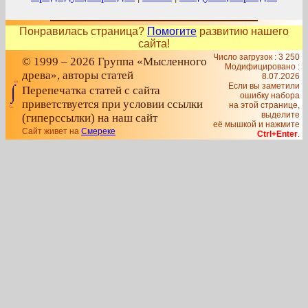
Понравилась страница?
Помогите
развитию нашего
сайта!
Число загрузок : 3 250
© 1999 – 2026 Группа «Мысленного
Модифицировано :
древа», авторы статей
8.07.2026
Если вы заметили
Перепечатка статей с сайта
ошибку набора
приветствуется при условии ссылки
на этой странице,
выделите
(гиперссылки) на наш сайт
её мышкой и нажмите
Сайт живет на
Смереке
Ctrl+Enter
.