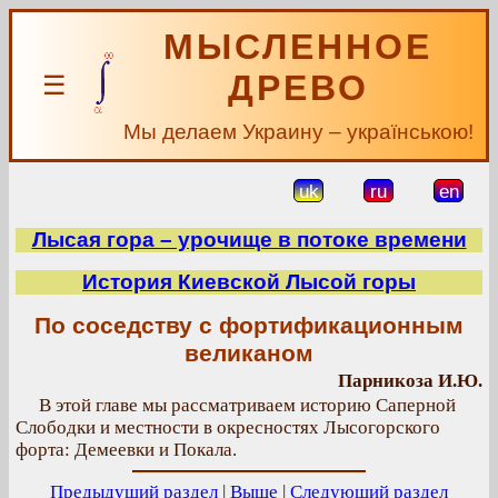
МЫСЛЕННОЕ
ДРЕВО
☰
Мы делаем Украину – українською!
uk
ru
en
Лысая гора – урочище в потоке времени
История Киевской Лысой горы
По соседству с фортификационным
великаном
Парникоза И.Ю.
В этой главе мы рассматриваем историю Саперной
Слободки и местности в окресностях Лысогорского
форта: Демеевки и Покала.
Предыдущий раздел
|
Выше
|
Следующий раздел