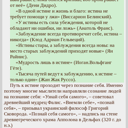
от неё» (Дени Дидро).
«В одной истине и жизнь и благо: истина не
требует помощи у лжи» (Виссарион Белинский).
«У истины есть сила убеждения, которой не
обладают ни ошибки, ни ложь» (Анатоль Франс).
«Заблуждение всегда противоречит себе, истина –
никогда» (Клод Адриан Гельвеций).
«Истины стары, а заблуждения всегда новы: на
место старых заблуждений приходят новые» (Ян
Райнис).
«Мудрость лишь в истине» (Иоган.Вольфганг
Гёте).
«Тысяча путей ведут к заблуждению, к истине –
только один» (Жан Жак Руссо).
Путь к истине проходит через познание себя. Именно
поэтому многие мыслители направляли сознание людей
на познание себя: «Узнай себя самого», – советовал
древнейший мудрец Фалис. «Внемли себе», «познай
себя», – призывал украинский философ Григорий
Сковорода. «Познай себя самого», – надпись на стене
древнегреческого храма Апполона в Дельфах (320 г. до
н.э.)