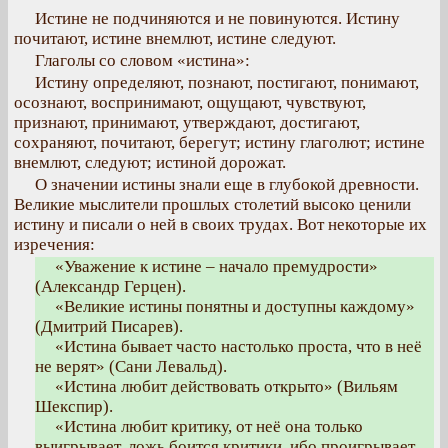
Истине не подчиняются и не повинуются. Истину
почитают, истине внемлют, истине следуют.
Глаголы со словом «истина»:
Истину определяют, познают, постигают, понимают,
осознают, воспринимают, ощущают, чувствуют,
признают, принимают, утверждают, достигают,
сохраняют, почитают, берегут; истину глаголют; истине
внемлют, следуют; истиной дорожат.
О значении истины знали еще в глубокой древности.
Великие мыслители прошлых столетий высоко ценили
истину и писали о ней в своих трудах. Вот некоторые их
изречения:
«Уважение к истине – начало премудрости»
(Александр Герцен).
«Великие истины понятны и доступны каждому»
(Дмитрий Писарев).
«Истина бывает часто настолько проста, что в неё
не верят» (Сани Левальд).
«Истина любит действовать открыто» (Вильям
Шекспир).
«Истина любит критику, от неё она только
выигрывает, ложь боится критики, ибо проигрывает